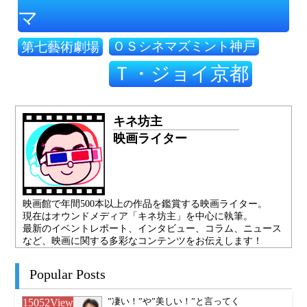
マ
ＯＳシネマズミント神戸
第七藝術劇場
Ｔ・ジョイ京都
キネ坊主
映画ライター
映画館で年間500本以上の作品を鑑賞する映画ライター。
現在はオウンドメディア「キネ坊主」を中心に執筆。
最新のイベントレポート、インタビュー、コラム、ニュース
など、映画に関する多彩なコンテンツをお伝えします！
Popular Posts
15052
View
”凄い！”や”美しい！”と言ってく