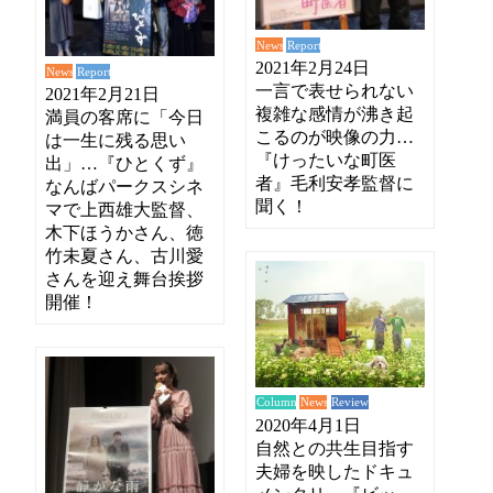
News
Report
2021年2月24日
News
Report
一言で表せられない
2021年2月21日
複雑な感情が沸き起
満員の客席に「今日
こるのが映像の力…
は一生に残る思い
『けったいな町医
出」…『ひとくず』
者』毛利安孝監督に
なんばパークスシネ
聞く！
マで上西雄大監督、
木下ほうかさん、徳
竹未夏さん、古川愛
さんを迎え舞台挨拶
開催！
News
Review
Column
2020年4月1日
自然との共生目指す
夫婦を映したドキュ