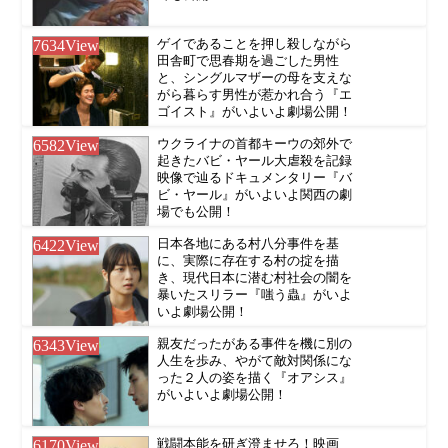
7634
View
ゲイであることを押し殺しながら
田舎町で思春期を過ごした男性
と、シングルマザーの母を支えな
がら暮らす男性が惹かれ合う『エ
ゴイスト』がいよいよ劇場公開！
6582
View
ウクライナの首都キーウの郊外で
起きたバビ・ヤール大虐殺を記録
映像で辿るドキュメンタリー『バ
ビ・ヤール』がいよいよ関西の劇
場でも公開！
6422
View
日本各地にある村八分事件を基
に、実際に存在する村の掟を描
き、現代日本に潜む村社会の闇を
暴いたスリラー『嗤う蟲』がいよ
いよ劇場公開！
6343
View
親友だったがある事件を機に別の
人生を歩み、やがて敵対関係にな
った２人の姿を描く『オアシス』
がいよいよ劇場公開！
6170
View
戦闘本能を研ぎ澄ませろ！映画