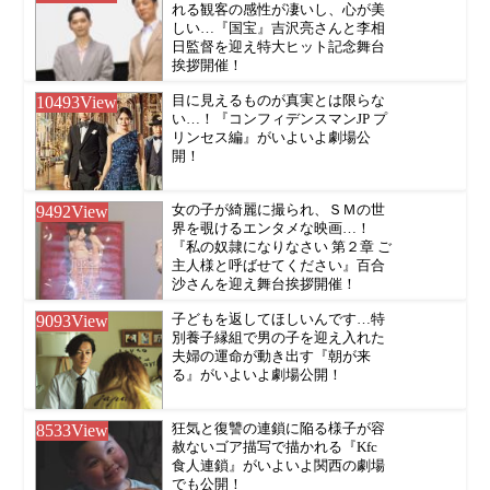
れる観客の感性が凄いし、心が美
しい…『国宝』吉沢亮さんと李相
日監督を迎え特大ヒット記念舞台
挨拶開催！
10493
View
目に見えるものが真実とは限らな
い…！『コンフィデンスマンJP プ
リンセス編』がいよいよ劇場公
開！
9492
View
女の子が綺麗に撮られ、ＳＭの世
界を覗けるエンタメな映画…！
『私の奴隷になりなさい 第２章 ご
主人様と呼ばせてください』百合
沙さんを迎え舞台挨拶開催！
9093
View
子どもを返してほしいんです…特
別養子縁組で男の子を迎え入れた
夫婦の運命が動き出す『朝が来
る』がいよいよ劇場公開！
8533
View
狂気と復讐の連鎖に陥る様子が容
赦ないゴア描写で描かれる『Kfc
食人連鎖』がいよいよ関西の劇場
でも公開！