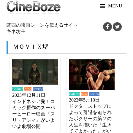
MENU
関西の映画シーンを伝えるサイト
キネ坊主
ＭＯＶＩＸ堺
News
Review
Column
News
Review
Column
2023年12月11日
2022年5月10日
インドネシア発！コ
ドクターストップに
ミック原作のスーパ
よって引退を迫られ
ーヒーロー映画『ス
たボクサーの第２の
リ・アシィ』がいよ
人生を描いた『生き
いよ劇場公開！
ててよかった』がい