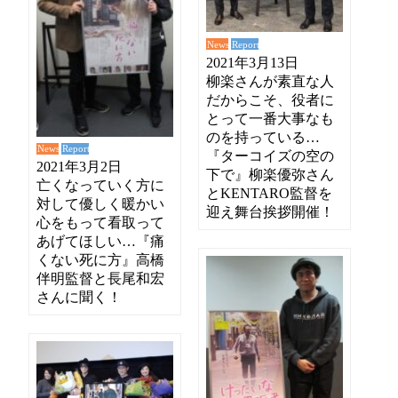
News
Report
2021年3月13日
柳楽さんが素直な人
だからこそ、役者に
とって一番大事なも
のを持っている…
News
Report
『ターコイズの空の
2021年3月2日
下で』柳楽優弥さん
亡くなっていく方に
とKENTARO監督を
対して優しく暖かい
迎え舞台挨拶開催！
心をもって看取って
あげてほしい…『痛
くない死に方』高橋
伴明監督と長尾和宏
さんに聞く！