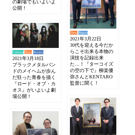
の劇場でもいよいよ
公開！
News
Report
2021年3月22日
30代を迎える今だか
らこそ出来る本物の
News
Review
Column
演技を記録出来
2021年3月18日
た…！『ターコイズ
ブラックメタルバン
の空の下で』柳楽優
ドのメイヘムが歩ん
弥さんとKENTARO
だ狂った青春を描く
監督に聞く！
『ロード・オブ・カ
オス』がいよいよ劇
場公開！