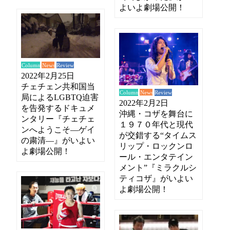
よいよ劇場公開！
News
Review
Column
2022年2月25日
チェチェン共和国当
News
Review
Column
局によるLGBTQ迫害
2022年2月2日
を告発するドキュメ
沖縄・コザを舞台に
ンタリー『チェチェ
１９７０年代と現代
ンへようこそ―ゲイ
が交錯する“タイムス
の粛清―』がいよい
リップ・ロックンロ
よ劇場公開！
ール・エンタテイン
メント”『ミラクルシ
ティコザ』がいよい
よ劇場公開！