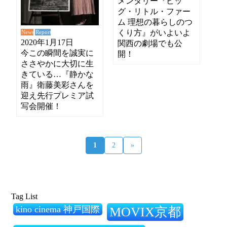
メンタリー『ビッ
グ・リトル・ファー
ム 理想の暮らしのつ
くり方』がいよいよ
News
Report
2020年1月17日
関西の劇場でも公
今この瞬間を誠実に
開！
ささやかに大切に生
きている…『静かな
雨』衛藤美彩さんを
迎え先行プレミア試
写会開催！
1
2
»
Tag List
kino cinema 神戸国際
MOVIX京都