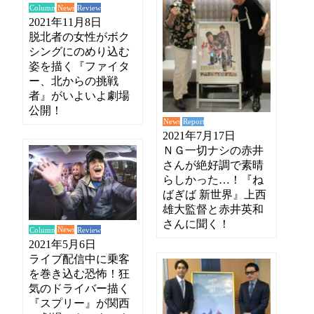
News
Review
Column
2021年11月8日
脱北者の女性がボク
シングにのめり込む
姿を描く『ファイタ
ー、北からの挑戦
者』がいよいよ劇場
公開！
News
Report
2021年7月17日
ＮＧ一切ナシの赤井
さんが絶好調で素晴
らしかった…！『ね
ばぎば 新世界』上西
雄大監督と赤井英和
さんに聞く！
News
Review
Column
2021年5月6日
ライブ配信中に乗客
を巻き込む恐怖！狂
気のドライバー描く
『スプリー』が関西