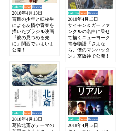
News
Review
Column
2018年4月13日
News
Review
Column
盲目の少年と転校生
2018年4月13日
による友情や青春を
サイモン＆ガーファ
描いたブラジル映画
ンクルの名曲に乗せ
『彼の見つめる先
て描くニューヨーク
に』関西でいよいよ
青春物語『さよな
公開！
ら、僕のマンハッタ
ン』京阪神で公開！
News
Review
Column
2018年4月13日
News
Review
Column
葛飾北斎がテーマの
2018年4月13日