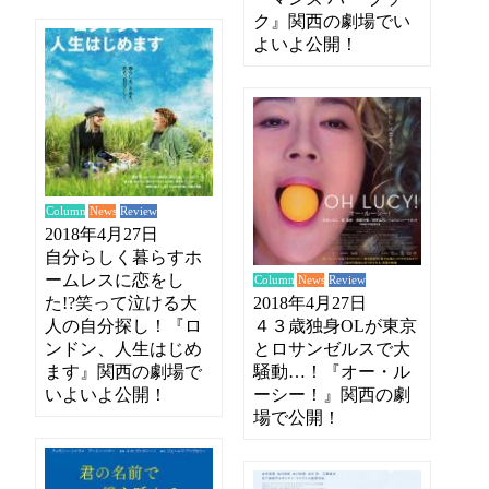
ク』関西の劇場でい
よいよ公開！
News
Review
Column
2018年4月27日
自分らしく暮らすホ
ームレスに恋をし
News
Review
Column
た!?笑って泣ける大
2018年4月27日
人の自分探し！『ロ
４３歳独身OLが東京
ンドン、人生はじめ
とロサンゼルスで大
ます』関西の劇場で
騒動…！『オー・ル
いよいよ公開！
ーシー！』関西の劇
場で公開！