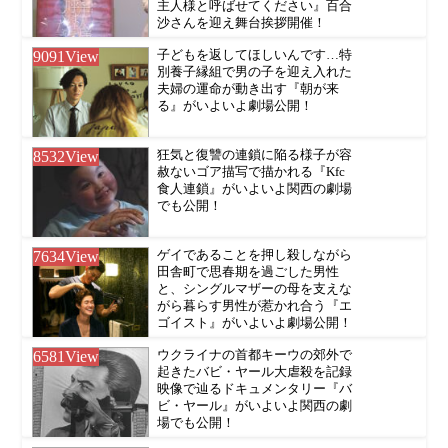
主人様と呼ばせてください』百合
沙さんを迎え舞台挨拶開催！
9091
View
子どもを返してほしいんです…特
別養子縁組で男の子を迎え入れた
夫婦の運命が動き出す『朝が来
る』がいよいよ劇場公開！
8532
View
狂気と復讐の連鎖に陥る様子が容
赦ないゴア描写で描かれる『Kfc
食人連鎖』がいよいよ関西の劇場
でも公開！
7634
View
ゲイであることを押し殺しながら
田舎町で思春期を過ごした男性
と、シングルマザーの母を支えな
がら暮らす男性が惹かれ合う『エ
ゴイスト』がいよいよ劇場公開！
6581
View
ウクライナの首都キーウの郊外で
起きたバビ・ヤール大虐殺を記録
映像で辿るドキュメンタリー『バ
ビ・ヤール』がいよいよ関西の劇
場でも公開！