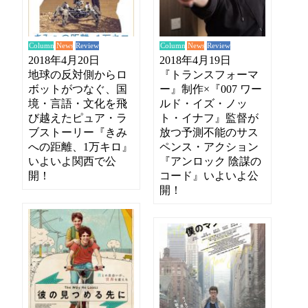
News
News
Review
Review
Column
Column
2018年4月20日
2018年4月19日
地球の反対側からロ
『トランスフォーマ
ボットがつなぐ、国
ー』制作×『007 ワー
境・言語・文化を飛
ルド・イズ・ノッ
び越えたピュア・ラ
ト・イナフ』監督が
ブストーリー『きみ
放つ予測不能のサス
への距離、1万キロ』
ペンス・アクション
いよいよ関西で公
『アンロック 陰謀の
開！
コード』いよいよ公
開！