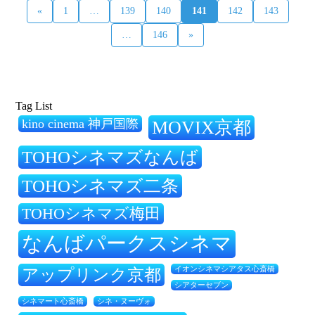
«
1
…
139
140
141
142
143
…
146
»
Tag List
kino cinema 神戸国際
MOVIX京都
TOHOシネマズなんば
TOHOシネマズ二条
TOHOシネマズ梅田
なんばパークスシネマ
アップリンク京都
イオンシネマシアタス心斎橋
シアターセブン
シネ・ヌーヴォ
シネマート心斎橋