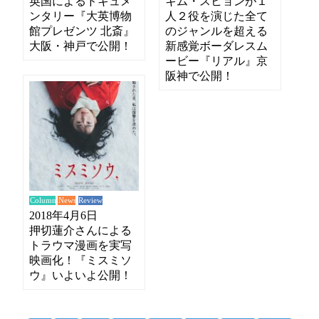
英国によるドキュメ
キム・スヒョンが１
ンタリー『大英博物
人２役を演じた全て
館プレゼンツ 北斎』
のジャンルを超える
大阪・神戸で公開！
新感覚ボーダレスム
ービー『リアル』京
阪神で公開！
News
Review
Column
2018年4月6日
押切蓮介さんによる
トラウマ漫画を実写
映画化！『ミスミソ
ウ』いよいよ公開！