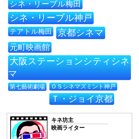
シネ・リーブル梅田
シネ・リーブル神戸
テアトル梅田
京都シネマ
元町映画館
大阪ステーションシティシネ
マ
ＯＳシネマズミント神戸
第七藝術劇場
Ｔ・ジョイ京都
キネ坊主
映画ライター