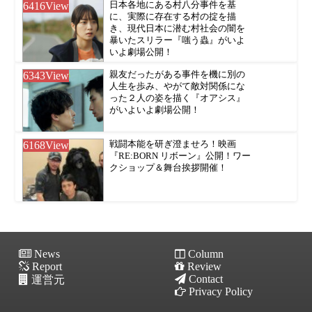
6416
View
日本各地にある村八分事件を基
に、実際に存在する村の掟を描
き、現代日本に潜む村社会の闇を
暴いたスリラー『嗤う蟲』がいよ
いよ劇場公開！
6343
View
親友だったがある事件を機に別の
人生を歩み、やがて敵対関係にな
った２人の姿を描く『オアシス』
がいよいよ劇場公開！
6168
View
戦闘本能を研ぎ澄ませろ！映画
『RE:BORN リボーン』公開！ワー
クショップ＆舞台挨拶開催！
News
Column
Report
Review
Contact
運営元
Privacy Policy