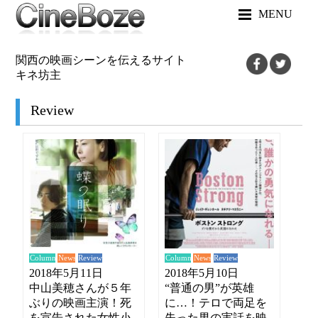
MENU
関西の映画シーンを伝えるサイト
キネ坊主
Review
News
News
Review
Review
Column
Column
2018年5月11日
2018年5月10日
中山美穂さんが５年
“普通の男”が英雄
ぶりの映画主演！死
に…！テロで両足を
を宣告された女性小
失った男の実話を映