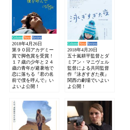
News
Review
Column
2018年4月26日
News
Review
Column
第９０回アカデミー
2018年4月20日
賞で脚色賞を受賞！
五十嵐耕平監督とダ
１７歳の少年と２４
ミアン・マニヴェル
歳の青年が避暑地で
監督による共同監督
恋に落ちる『君の名
作『泳ぎすぎた夜』
前で僕を呼んで』い
関西の劇場でいよい
よいよ公開！
よ公開！