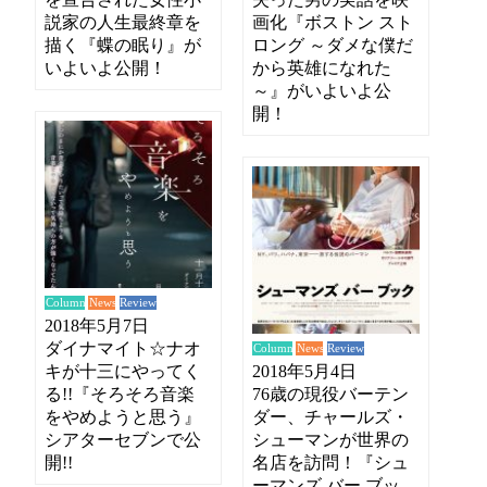
説家の人生最終章を
画化『ボストン スト
描く『蝶の眠り』が
ロング ～ダメな僕だ
いよいよ公開！
から英雄になれた
～』がいよいよ公
開！
News
Review
Column
2018年5月7日
ダイナマイト☆ナオ
News
Review
Column
キが十三にやってく
2018年5月4日
る!!『そろそろ音楽
76歳の現役バーテン
をやめようと思う』
ダー、チャールズ・
シアターセブンで公
シューマンが世界の
開!!
名店を訪問！『シュ
ーマンズ バー ブッ