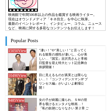
映画館で年間500本以上の作品を鑑賞する映画ライター。
現在はオウンドメディア「キネ坊主」を中心に執筆。
最新のイベントレポート、インタビュー、コラム、ニュース
など、映画に関する多彩なコンテンツをお伝えします！
Popular Posts
15050
View
”凄い！”や”美しい！”と言ってく
れる観客の感性が凄いし、心が美
しい…『国宝』吉沢亮さんと李相
日監督を迎え特大ヒット記念舞台
挨拶開催！
10490
View
目に見えるものが真実とは限らな
い…！『コンフィデンスマンJP プ
リンセス編』がいよいよ劇場公
開！
9485
View
女の子が綺麗に撮られ、ＳＭの世
界を覗けるエンタメな映画…！
『私の奴隷になりなさい 第２章 ご