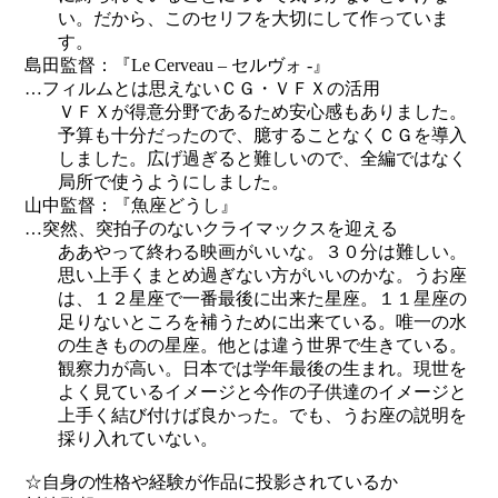
い。だから、このセリフを大切にして作っていま
す。
島田監督：『Le Cerveau – セルヴォ -』
…フィルムとは思えないＣＧ・ＶＦＸの活用
ＶＦＸが得意分野であるため安心感もありました。
予算も十分だったので、臆することなくＣＧを導入
しました。広げ過ぎると難しいので、全編ではなく
局所で使うようにしました。
山中監督：『魚座どうし』
…突然、突拍子のないクライマックスを迎える
ああやって終わる映画がいいな。３０分は難しい。
思い上手くまとめ過ぎない方がいいのかな。うお座
は、１２星座で一番最後に出来た星座。１１星座の
足りないところを補うために出来ている。唯一の水
の生きものの星座。他とは違う世界で生きている。
観察力が高い。日本では学年最後の生まれ。現世を
よく見ているイメージと今作の子供達のイメージと
上手く結び付けば良かった。でも、うお座の説明を
採り入れていない。
☆自身の性格や経験が作品に投影されているか