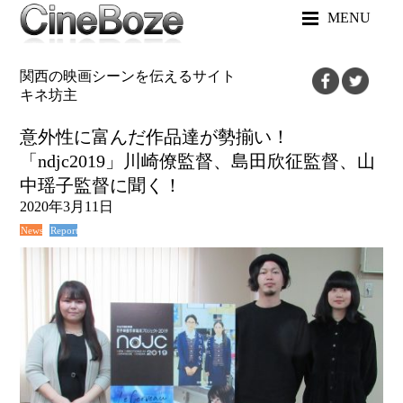
MENU
関西の映画シーンを伝えるサイト
キネ坊主
意外性に富んだ作品達が勢揃い！
「ndjc2019」川崎僚監督、島田欣征監督、山
中瑶子監督に聞く！
2020年3月11日
News
Report