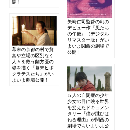
開！
矢崎仁司監督の幻の
デビュー作『風たち
の午後』（デジタル
リマスター版）がい
よいよ関西の劇場で
幕末の京都の村で貧
公開！
富や立場の区別なく
人々を救う蘭方医の
姿を描く『幕末ヒポ
クラテスたち』がい
よいよ劇場公開！
５人の自閉症の少年
少女の目に映る世界
を捉えたドキュメン
タリー『僕が跳びは
ねる理由』が関西の
劇場でもいよいよ公