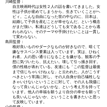
川崎監督：
自主映画時代は女性２人の話を書いてきました。女
性は子供が産めてしまうから、生きていくことがヘ
ビィ。こんな自由になった世の中なのに、日本は、
結婚して子供を産むことが幸せなんだ、という概念
がまだ強い。私達はどうしても女であることから逃
れられない。そのテーマや手掛けたいことは一貫し
て変わらない。
島田監督：
格好良いものやダークなものが好きなので、暗くて
嫌なサスペンス要素は入っています。実は、ひねく
れ者。人の思い通りになることを嫌がる。観客の予
想に気づいたら、抗えたい。壊して引っ掻き回す。
僕の性格が表れている。友達にも「この監督は最後
まで信じちゃいけねぇな」と云われた。人がこうす
べきという常識に対し、その人自身が自己犠牲しな
きゃいけないということに対して、その人も我儘に
なって良いんじゃないかな、という考え方を持って
います。他人の幸福を願うより自分の幸せを願って
も良いんじゃないか、ということを書きたいと思っ
て反映しています。
山中監督：