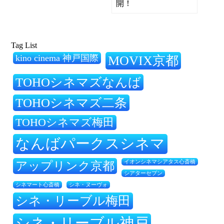
開！
Tag List
kino cinema 神戸国際
MOVIX京都
TOHOシネマズなんば
TOHOシネマズ二条
TOHOシネマズ梅田
なんばパークスシネマ
アップリンク京都
イオンシネマシアタス心斎橋
シアターセブン
シネ・ヌーヴォ
シネマート心斎橋
シネ・リーブル梅田
シネ・リーブル神戸