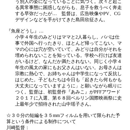
う別人の姿になっていることに気づく。次々と起こ
る異常事態に困惑しながらも、息子を救うべく奔走
する早弥だったが… 監督は、広告映像やPV、CG
デザインなどを手がけてきた島田欣征さん。
『魚座どうし』…
小学４年生のみどりはママと2人暮らし。パパは仕
事で外国へ行ったきり、ほとんど帰ってこない。マ
マの心には穴が空いていて、みどりは自分がそれを
埋められないことを知っている。学校へ行けば友達
がいるけど、なんだか満たされない。同じく小学４
年生の風太の家にもお父さんはいない。お母さんは
宗教に熱心で、お姉ちゃんは中学生になって反抗し
はじめた。子どもたちは今日も「起きたら何もかも
大丈夫になっていますように」と願いながら眠りに
つく。監督は、初監督作『あみこ』がPFFアワード
２０１７に入選、第６８回ベルリン国際映画祭に史
上最年少で招待された山中瑶子さん。
☆３０分の短編を３５mmフィルムを用いて限られた予
算という条件による制作について
川崎監督：