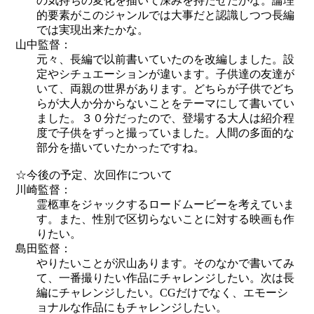
の気持ちの変化を描いて深みを持たせたかな。論理
的要素がこのジャンルでは大事だと認識しつつ長編
では実現出来たかな。
山中監督：
元々、長編で以前書いていたのを改編しました。設
定やシチュエーションが違います。子供達の友達が
いて、両親の世界があります。どちらが子供でどち
らが大人か分からないことをテーマにして書いてい
ました。３０分だったので、登場する大人は紹介程
度で子供をずっと撮っていました。人間の多面的な
部分を描いていたかったですね。
☆今後の予定、次回作について
川崎監督：
霊柩車をジャックするロードムービーを考えていま
す。また、性別で区切らないことに対する映画も作
りたい。
島田監督：
やりたいことが沢山あります。そのなかで書いてみ
て、一番撮りたい作品にチャレンジしたい。次は長
編にチャレンジしたい。CGだけでなく、エモーシ
ョナルな作品にもチャレンジしたい。