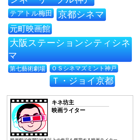
テアトル梅田
京都シネマ
元町映画館
大阪ステーションシティシネ
マ
ＯＳシネマズミント神戸
第七藝術劇場
Ｔ・ジョイ京都
キネ坊主
映画ライター