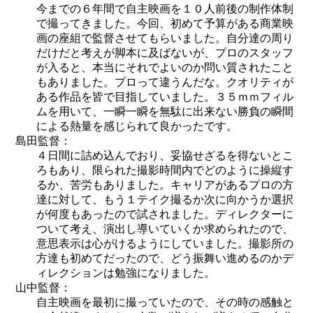
今までの６年間で自主映画を１０人前後の制作体制
で撮ってきました。今回、初めて予算がある商業映
画の座組で監督させてもらいました。自分達の周り
だけだと考えが脚本に及ばないが、プロのスタッフ
が入ると、本当にそれでよいのか問い質されたこと
もありました。プロって違うんだな。クオリティが
ある作品を皆で目指していました。３５ｍｍフィル
ムを用いて、一瞬一瞬を無駄に出来ない勝負の瞬間
による熱量を感じられて良かったです。
島田監督：
４日間に詰め込んでおり、妥協せざるを得ないとこ
ろもあり、限られた撮影時間内でどのように操縦す
るか、苦労もありました。キャリアがあるプロの方
達に対して、もう１テイク撮るか次に向かうか選択
が何度もあったので試されました。ディレクターに
ついて考え、演出し導いていくか求められたので、
意思表示は心がけるようにしていました。撮影所の
方達も初めてだったので、どう振舞い進めるのかデ
ィレクションは勉強になりました。
山中監督：
自主映画を最初に撮っていたので、その時の感触と