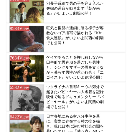
別養子縁組で男の子を迎え入れた
夫婦の運命が動き出す『朝が来
る』がいよいよ劇場公開！
8533
View
狂気と復讐の連鎖に陥る様子が容
赦ないゴア描写で描かれる『Kfc
食人連鎖』がいよいよ関西の劇場
でも公開！
7634
View
ゲイであることを押し殺しながら
田舎町で思春期を過ごした男性
と、シングルマザーの母を支えな
がら暮らす男性が惹かれ合う『エ
ゴイスト』がいよいよ劇場公開！
6582
View
ウクライナの首都キーウの郊外で
起きたバビ・ヤール大虐殺を記録
映像で辿るドキュメンタリー『バ
ビ・ヤール』がいよいよ関西の劇
場でも公開！
6422
View
日本各地にある村八分事件を基
に、実際に存在する村の掟を描
き、現代日本に潜む村社会の闇を
暴いたスリラー『嗤う蟲』がいよ