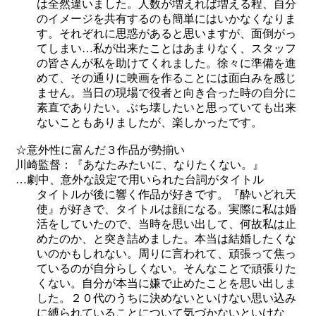
は全然違いました。人数が増えれば増える程、自分
のイメージを共有するのも簡単にはいかなくなりま
す。それぞれに思惑があると思いますが、面倒がっ
てしまい…私が出来たことはあまりなく、スタッフ
の皆さんが私を助けてくれました。徐々に準備を進
めて、その通りに映画を作ることには面白みを感じ
ません。当日の現場で役者と向き合った時の自分に
素直でありたい。ぶち壊したいと思っていても出来
ないこともありましたが、楽しかったです。
☆意外性に富んだ３作品が勢揃い
川崎監督：『あなたみたいに、なりたくない。』
…劇中、意外な設定で用いられた台詞がタイトル
タイトルが後に響く作品が好きです。『酔いどれ天
使』が好きで、タイトルは顔になる。実際に私は婚
活をしていたので、当時を思い出して、何故私は止
めたのか、と突き詰めました。本当は結婚したくな
いのかもしれない。周りに言われて、頑張って焦っ
ているのが自分らしくない。そんなことで頑張りた
くない。自分が本当に嫌で止めたことを思い出しま
した。２０代のうちに決めないといけない思い込み
に縛られていることについて気づかないといけな