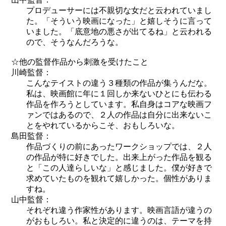
プロデューサーには不親切な女だと云われていまし
た。「そういう映画になった」と嬉しそうに言って
いました。「底意地の悪さが出てるね」と云われる
ので、そうなんだろうな。
☆他の監督作品から刺激を受けたこと
川崎監督：
こんなテイストの違う３種類の作品が集うんだな。
私は、映画館に年に１回しか来ないひとにも伝わる
作品を作ろうとしています。私自身はコアな映画フ
ァンではあるので、２人の作品は自分に出来ないこ
とをやれているからこそ、おもしろいな。
島田監督：
作品づくりの前にあったワークショップでは、２人
の作品が特に好きでした。出来上がった作品を観る
と「この人達らしいな」と感じました。僕が好きで
求めていたものを観れて嬉しかった。個性がありま
すね。
山中監督：
それぞれ違う作家性があります。映画言語が違うの
がおもしろい。私と決定的に違うのは、テーマを持