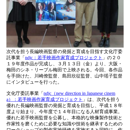
次代を担う長編映画監督の発掘と育成を目指す文化庁委
託事業「
ndjc：若手映画作家育成プロジェクト
」の２０
１９年度作品が完成し、３月１３日（金）より、大阪・
梅田のシネ・リーブル梅田で上映される。今回、各作品
を手掛けた、川崎僚監督、島田欣征監督、山中瑶子監督
にインタビューを行った。
文化庁委託事業「
ndjc（new direction in Japanese cinem
a）：若手映画作家育成プロジェクト
」は、次代を担う
優れた長編映画監督の発掘と育成を目指し、平成１８年
度より始まり、今年度で１４年目になる人材育成事業。
優れた若手映画監督を公募し、本格的な映像製作技術と
作家性を磨くために必要な知識や技術を継承するための
ワークショップや製作実地研修を実施すると同時に、作