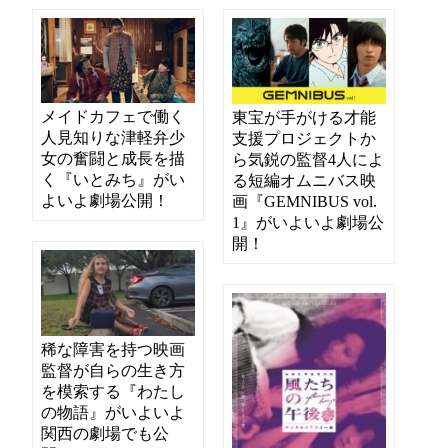
メイドカフェで働く
東宝が手がける才能
人見知りな津軽弁少
支援プロジェクトか
女の奮闘と成長を描
ら気鋭の監督4人によ
く『いとみち』がい
る短編オムニバス映
よいよ劇場公開！
画『GEMNIBUS vol.
1』がいよいよ劇場公
開！
稀な障害を持つ映画
監督が自らの生き方
を模索する『わたし
の物語』がいよいよ
関西の劇場でも公