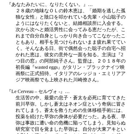
『あなたみたいに、なりたくない。』…
２８歳の地味なＯＬの鈴木恵は、「婚期を逃した孤
独な女性」と陰口を叩かれている先輩・小山聡子の
ようにはなりたくないと、結婚相談所に入会する。
次から次へと婚活男性に会ってみる恵だったが、こ
れまで自分自身としっかり向き合ってこなかったこ
ともあり、相手を見つけられないまま疲れ果ててい
く。そんなある日、街で偶然会った聡子の自宅へ招
かれた恵は、彼女の意外な一面を知る。主演は『2
つ目の窓』の阿部純子さん。監督は、２０１８年の
初長編『wasted eggs』がタリン・ブラックナイツ映
画祭に正式招待、イタリアのレッジョ・エミリアア
ジア映画祭でも上映された川崎僚さん。
『Le Cerveau – セルヴォ -』…
生活苦の中、最愛の息子・蒼太を必死に育ててきた
前川早弥。しかし蒼太はネオン症という奇病に冒さ
れてしまう。蒼太を救うための生体移植手術には、
投薬を続けた早弥の身体が必要だった。ある夜、早
弥は事故に遭い命の危機に陥ってしまう。見知らぬ
研究室で目を覚ました早弥は、自分が大東アキとい