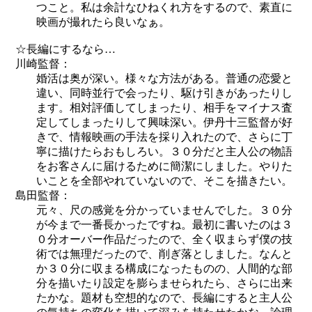
つこと。私は余計なひねくれ方をするので、素直に
映画が撮れたら良いなぁ。
☆長編にするなら…
川崎監督：
婚活は奥が深い。様々な方法がある。普通の恋愛と
違い、同時並行で会ったり、駆け引きがあったりし
ます。相対評価してしまったり、相手をマイナス査
定してしまったりして興味深い。伊丹十三監督が好
きで、情報映画の手法を採り入れたので、さらに丁
寧に描けたらおもしろい。３０分だと主人公の物語
をお客さんに届けるために簡潔にしました。やりた
いことを全部やれていないので、そこを描きたい。
島田監督：
元々、尺の感覚を分かっていませんでした。３０分
が今まで一番長かったですね。最初に書いたのは３
０分オーバー作品だったので、全く収まらず僕の技
術では無理だったので、削ぎ落としました。なんと
か３０分に収まる構成になったものの、人間的な部
分を描いたり設定を膨らませられたら、さらに出来
たかな。題材も空想的なので、長編にすると主人公