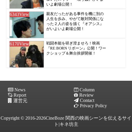
いよ劇場公開！
6343
View
親友だったがある事件を機に別の
人生を歩み、やがて敵対関係にな
った２人の姿を描く『オアシス』
がいよいよ劇場公開！
6170
View
戦闘本能を研ぎ澄ませろ！映画
『RE:BORN リボーン』公開！ワー
クショップ＆舞台挨拶開催！
News
Column
Report
Review
Contact
運営元
Privacy Policy
Copyright © 2016-2026CineBoze 関西の映画シーンを伝えるサイ
ト|キネ坊主