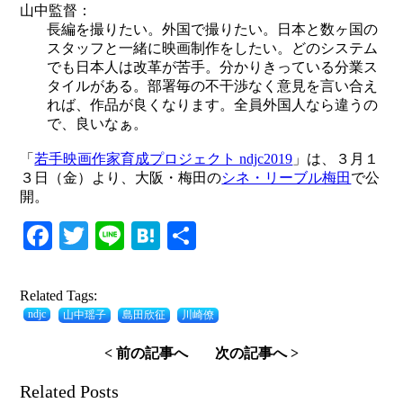
山中監督：
長編を撮りたい。外国で撮りたい。日本と数ヶ国の
スタッフと一緒に映画制作をしたい。どのシステム
でも日本人は改革が苦手。分かりきっている分業ス
タイルがある。部署毎の不干渉なく意見を言い合え
れば、作品が良くなります。全員外国人なら違うの
で、良いなぁ。
「
若手映画作家育成プロジェクト ndjc2019
」は、３月１
３日（金）より、大阪・梅田の
シネ・リーブル梅田
で公
開。
Facebook
Twitter
Line
Hatena
共
有
Related Tags:
ndjc
山中瑶子
島田欣征
川崎僚
< 前の記事へ
次の記事へ >
Related Posts