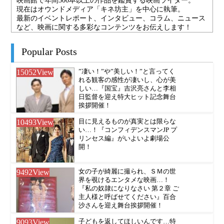
映画館で年間500本以上の作品を鑑賞する映画ライター。
現在はオウンドメディア「キネ坊主」を中心に執筆。
最新のイベントレポート、インタビュー、コラム、ニュース
など、映画に関する多彩なコンテンツをお伝えします！
Popular Posts
15052
View
”凄い！”や”美しい！”と言ってく
れる観客の感性が凄いし、心が美
しい…『国宝』吉沢亮さんと李相
日監督を迎え特大ヒット記念舞台
挨拶開催！
10493
View
目に見えるものが真実とは限らな
い…！『コンフィデンスマンJP プ
リンセス編』がいよいよ劇場公
開！
9492
View
女の子が綺麗に撮られ、ＳＭの世
界を覗けるエンタメな映画…！
『私の奴隷になりなさい 第２章 ご
主人様と呼ばせてください』百合
沙さんを迎え舞台挨拶開催！
9093
View
子どもを返してほしいんです…特