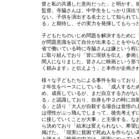
督と私の共通した意向だった」と明かす。
監督。寺脇さんは、中学生をしっかり演出
ない。子供を演出する名士として知られて
る」と期待し、その実力を発揮してもらっ
子どもたちのいじめ問題を解決するために
が問題意識を以て自分が出来ることをやら
省で働いている時に寺脇さんは嫌という程
に取り組んでおり「皆に現状を伝え、参画
間人になりました。皆さんに映画という形
く頼みます』と伝えよう」と本作が企画さ
様々な子どもたちによる事件を知っており
２年生をベースにしている。「成人するた
め、成長しているが、まだ自立する力がな
る」と認識しており、自身も中２の時に自
る」と語り「大人が自殺する場合は覚悟の
は理性がぶっ飛んでしまって、後先考えず
に接していくことが大事」と主張する。な
ら決めており「結末は変えられない。希望
掲げた。「現実に貧困で死ぬ人を作らない
と踏まえ「映画の中では、現実にやってい