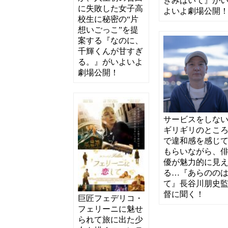
きみはいて』が
に失敗した女子高
よいよ劇場公開
校生に秘密の“片
想いごっこ”を提
案する『なのに、
千輝くんが甘すぎ
る。』がいよいよ
劇場公開！
サービスをしな
ギリギリのとこ
で違和感を感じ
もらいながら、
優が魅力的に見
る…『あらのの
て』長谷川朋史
督に聞く！
巨匠フェデリコ・
フェリーニに魅せ
られて旅に出た少