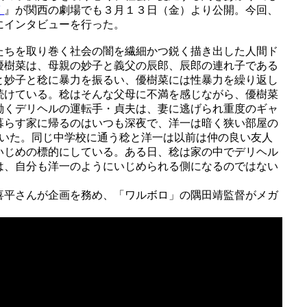
く
』が関西の劇場でも３月１３日（金）より公開。今回、
にインタビューを行った。
たちを取り巻く社会の闇を繊細かつ鋭く描き出した人間ド
優樹菜は、母親の妙子と義父の辰郎、辰郎の連れ子である
と妙子と稔に暴力を振るい、優樹菜には性暴力を繰り返し
続けている。稔はそんな父母に不満を感じながら、優樹菜
働くデリヘルの運転手・貞夫は、妻に逃げられ重度のギャ
暮らす家に帰るのはいつも深夜で、洋一は暗く狭い部屋の
ていた。同じ中学校に通う稔と洋一は以前は仲の良い友人
いじめの標的にしている。ある日、稔は家の中でデリヘル
は、自分も洋一のようにいじめられる側になるのではない
喜平さんが企画を務め、「ワルボロ」の隅田靖監督がメガ