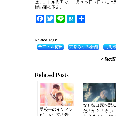
はテアトル梅田で、３月１５日（日）には
拶の開催予定。
Facebook
Twitter
Line
Hatena
共
有
Related Tags:
テアトル梅田
京都みなみ会館
元町
< 前の
Related Posts
なぜ彼は死を選
学校一のイケメン
だのか？『そこ
が、人生初の告白