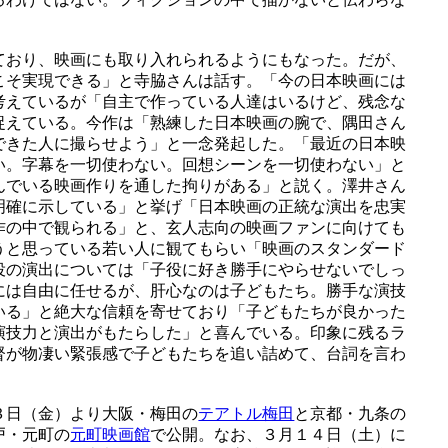
ており、映画にも取り入れられるようにもなった。だが、
こそ実現できる」と寺脇さんは話す。「今の日本映画には
考えているが「自主で作っている人達はいるけど、残念な
捉えている。今作は「熟練した日本映画の腕で、隅田さん
できた人に撮らせよう」と一念発起した。「最近の日本映
い。字幕を一切使わない。回想シーンを一切使わない」と
んでいる映画作りを通した拘りがある」と説く。澤井さん
明確に示している」と挙げ「日本映画の正統な演出を忠実
作の中で観られる」と、玄人志向の映画ファンに向けても
うと思っている若い人に観てもらい「映画のスタンダード
役の演出については「子役に好き勝手にやらせないでしっ
には自由に任せるが、肝心なのは子どもたち。勝手な演技
いる」と絶大な信頼を寄せており「子どもたちが良かった
演技力と演出がもたらした」と喜んでいる。印象に残るラ
督が物凄い緊張感で子どもたちを追い詰めて、台詞を言わ
３日（金）より大阪・梅田の
テアトル梅田
と京都・九条の
戸・元町の
元町映画館
で公開。なお、３月１４日（土）に