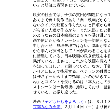
い」と明確に表現させている。
現実の社会では、子供の貧困が問題になっ
あくまで自主制作であり「自主映画だから
ないタイプの映画を作りたい」と日頃から
がら若い人達が作るから、まだ未熟」だと
のような昔の日本映画のＤＮＡを受け継い
画で使いたがるナレーションを一切使わな
申し合わせ「無理矢理ではない。隅田が学
から学んだ演出として「日が変わることを
に踏襲している。日本映画の良き伝統を本
掲げている。まさに、これから映画を撮ろ
を知ってほしい」と願っていた。なお、子
かりと口伝えで指示する。ベテランの俳優
は許さず一から十まで指導したのが活きて
ね」とコメントを受けるのは「本人たちの
ストシーンは一番最後に撮影しており「監
せている」と振り返った。
映画『
子どもたちをよろしく
』は、３月１
京都みなみ会館
、３月１４日（土）より神