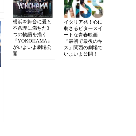
い
！
横浜を舞台に愛と
イタリア発！心に
不条理に満ちた3
刺さるビタースイ
つの物語を描く
ートな青春映画
『YOKOHAMA』
『最初で最後のキ
がいよいよ劇場公
ス』関西の劇場で
開！
いよいよ公開！
い
ろ
て
俳
え
は
監