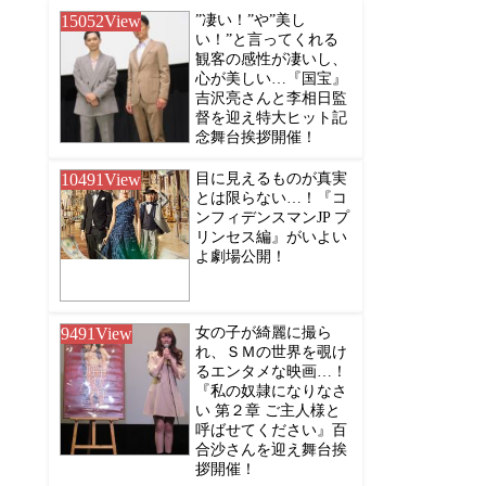
15052
View
”凄い！”や”美し
い！”と言ってくれる
観客の感性が凄いし、
心が美しい…『国宝』
吉沢亮さんと李相日監
督を迎え特大ヒット記
念舞台挨拶開催！
10491
View
目に見えるものが真実
とは限らない…！『コ
ンフィデンスマンJP プ
リンセス編』がいよい
よ劇場公開！
9491
View
女の子が綺麗に撮ら
れ、ＳＭの世界を覗け
るエンタメな映画…！
『私の奴隷になりなさ
い 第２章 ご主人様と
呼ばせてください』百
合沙さんを迎え舞台挨
拶開催！