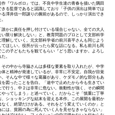
前作『ワルボロ』では、不良中学生達の青春を描いた隅田
できる監督であると認識しており「子供の演出は簡単では
いる澤井信一郎譲りの腕前があるので、しっかり演出でき
た。
「誰かに責任を押し付けている場合じゃない。全ての大人
ない限り解決しない」と、教育問題のプロとして文部科学
に理解していく。元文部科学省の前川喜平さんも同じよう
してほしい。役所が云ったら変な話になる。私も前川も民
でこの子どもたちを観てもらい『どう思いますか。よろし
れた。
、その中から寺脇さんは多様な要素を取り入れたが、中学
め体と精神が発達しているが、非常に不安定。自我が目覚
い。そんな中で様々な葛藤があり、ケダモノ的な部分もあ
殺を図ったことを告白。「途中で止めたから今も生きてい
上で行う。中２は非常に危ない。衝動性が強く、その瞬間
にやってしまう」と述べていく。だからこそ「慎重に丁寧
お、ショッキングな結末を迎える本作。この展開を最初か
はなく、絶望だけがある。それをどう変えていくのか」と
為には、貧困の為に死んでいく人を見せなきゃならない」
るわけではない。フィクションの中で描かないと伝わらな