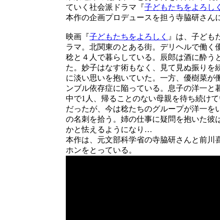
ていく社会派ドラマ『
子どもたちをよろし
本作の企画プロデュースを担う寺脇研さん
映画『
子どもたちをよろしく
』は、子ども
ラマ。北関東のとある街。デリヘルで働く
稔と４人で暮らしている。辰郎は酒に酔う
た。妙子はなす術もなく、見て見ぬ振りを
に淡い思いを抱いていた。一方、優樹菜が
ンブル依存症に陥っている。息子の洋一と
中で1人、帰ることのない母親を待ち続け
だったが、今は稔たちのグループが洋一を
の名刺を拾う。姉の仕事に疑問を抱いた彼
かと怯えるようになり…
本作は、元文部科学省の寺脇研さんと前川
ホンをとっている。