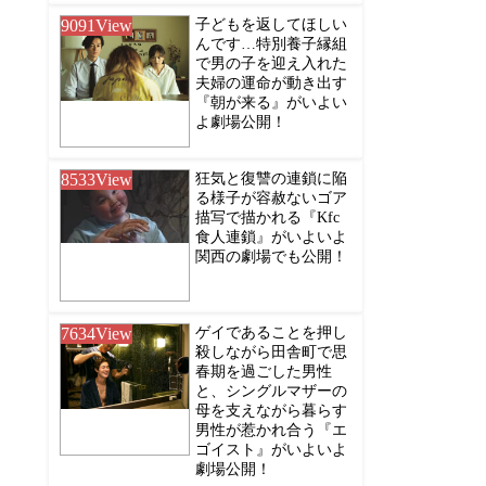
9091
View
子どもを返してほしい
んです…特別養子縁組
で男の子を迎え入れた
夫婦の運命が動き出す
『朝が来る』がいよい
よ劇場公開！
8533
View
狂気と復讐の連鎖に陥
る様子が容赦ないゴア
描写で描かれる『Kfc
食人連鎖』がいよいよ
関西の劇場でも公開！
7634
View
ゲイであることを押し
殺しながら田舎町で思
春期を過ごした男性
と、シングルマザーの
母を支えながら暮らす
男性が惹かれ合う『エ
ゴイスト』がいよいよ
劇場公開！