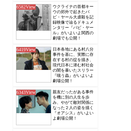
6582
View
ウクライナの首都キー
ウの郊外で起きたバ
ビ・ヤール大虐殺を記
録映像で辿るドキュメ
ンタリー『バビ・ヤー
ル』がいよいよ関西の
劇場でも公開！
6419
View
日本各地にある村八分
事件を基に、実際に存
在する村の掟を描き、
現代日本に潜む村社会
の闇を暴いたスリラー
『嗤う蟲』がいよいよ
劇場公開！
6343
View
親友だったがある事件
を機に別の人生を歩
み、やがて敵対関係に
なった２人の姿を描く
『オアシス』がいよい
よ劇場公開！