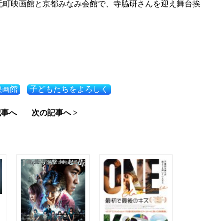
元町映画館と京都みなみ会館で、寺脇研さんを迎え舞台挨
映画館
子どもたちをよろしく
記事へ
次の記事へ >
ん
に