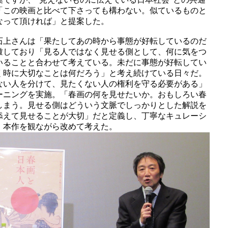
「この映画と比べて下さっても構わない。似ているものと
なって頂ければ」と提案した。
石上さんは「果たしてあの時から事態が好転しているのだ
瞰しており「見る人ではなく見せる側として、何に気をつ
いることと合わせて考えている。未だに事態が好転してい
く時に大切なことは何だろう」と考え続けている日々だ。
ない人を分けて、見たくない人の権利を守る必要がある」
ーニングを実施。「春画の何を見せたいか。おもしろい春
しまう。見せる側はどういう文脈でしっかりとした解説を
添えて見せることが大切」だと定義し、丁寧なキュレーシ
、本作を観ながら改めて考えた。