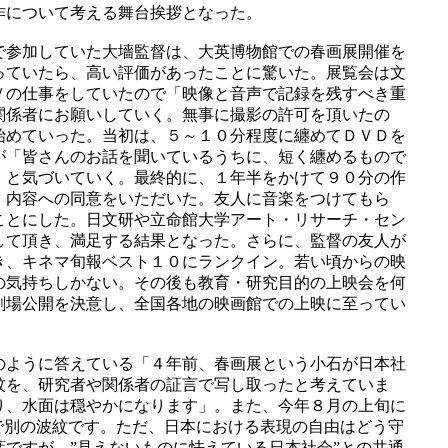
作について考える舞台挨拶となった。
で参加していた大墻監督は、大英博物館での春画展開催を
っていたら、高い評価があったことに驚いた。展覧会は文
Ｖの仕事をしていたので「映像と音声で記録を残すべき重
関係者にお願いしていく。無事に撮影の許可を頂いたの
始めていった。当初は、５～１０分程度に纏めてＤＶＤを
が「皆さんのお話を聞いているうちに、短く纏めるもので
」と気づいていく。最終的に、１年半をかけて９０分の作
、内容への同意をいただいた。友人に音楽をつけてもら
ことにした。日文研や立命館大学アート・リサーチ・セン
して頂き、満足する結果となった。さらに、監督の友人が
き、キネマ旬報ベスト１０にランクイン。若い頃からの映
の気持ちしかない。その後も教育・研究目的の上映会を何
劇場公開を決意し、全国各地の映画館での上映に至ってい
のように答えている「４年前、春画展という小石が日本社
紋を、研究者や関係者の証言で写し取ったと考えていま
り、水面は穏やかになります」。また、今年８月の上旬に
で別の波紋です。ただ、日本における表現の自由はどう守
ですが、”見えないものに怯えている日本社会”との共通