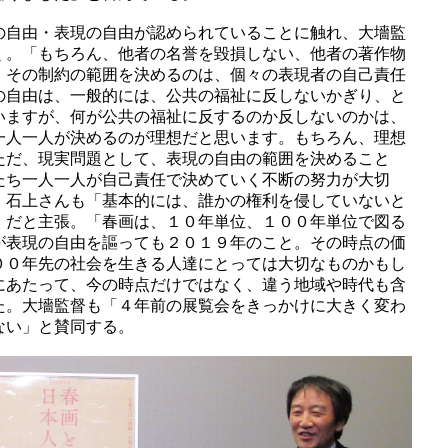
の自由・表現の自由が認められていることに触れ、大墻監
く。「もちろん、他者の名誉を毀損しない、他者の著作物
、その制約の範囲を決めるのは、個々の表現者の自己責任
の自由は、一般的には、公共の福祉に反しないかぎり、と
いますが、何が公共の福祉に反するのか反しないのかは、
一人一人が決めるのが理想だと思います。もちろん、理想
ただ、現実問題として、表現の自由の範囲を決めること
たち一人一人が自己責任で決めていく不断の努力が大切
。石上さんも「基本的には、誰かの権利を侵していないと
」だと主張。「春画は、１０年単位、１００年単位で図る
が表現の自由を謳っても２０１９年のこと。その時点の価
００年先の社会を生きる人達にとっては大切なものかもし
にあたって、今の時点だけではなく、違う地域や時代も含
た。大墻監督も「４年前の展覧会をきっかけに大きく変わ
ない」と賛同する。