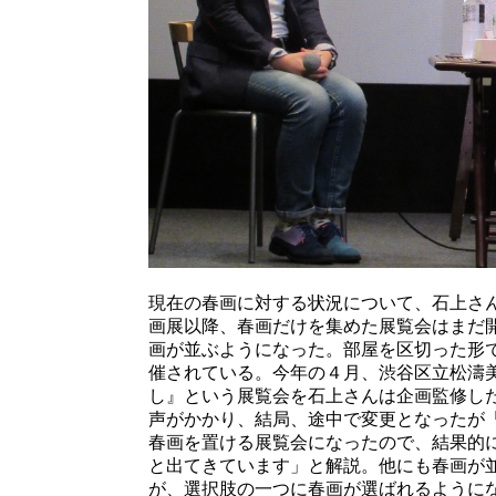
現在の春画に対する状況について、石上さ
画展以降、春画だけを集めた展覧会はまだ
画が並ぶようになった。部屋を区切った形
催されている。今年の４月、渋谷区立松濤
し』という展覧会を石上さんは企画監修し
声がかかり、結局、途中で変更となったが
春画を置ける展覧会になったので、結果的
と出てきています」と解説。他にも春画が
が、選択肢の一つに春画が選ばれるように