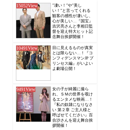
15052
View
”凄い！”や”美し
い！”と言ってくれる
観客の感性が凄いし、
心が美しい…『国宝』
吉沢亮さんと李相日監
督を迎え特大ヒット記
念舞台挨拶開催！
10491
View
目に見えるものが真実
とは限らない…！『コ
ンフィデンスマンJP プ
リンセス編』がいよい
よ劇場公開！
9491
View
女の子が綺麗に撮ら
れ、ＳＭの世界を覗け
るエンタメな映画…！
『私の奴隷になりなさ
い 第２章 ご主人様と
呼ばせてください』百
合沙さんを迎え舞台挨
拶開催！