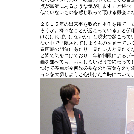
点が底流にあるような気がします」と述べ
似ていないものを感じ取って頂ける機会に
２０１５年の出来事を収めた本作を観て、
ろうか。様々なことが起こっている」と俯
けなければいけないか」と現実で起こって
ない中で「隠されてしまうものを見せてい
春画展の開催にあたり「見たい人と見たく
と皆で気をつけており、年齢制限によるゾ
画を並べても、おもしろいだけで終わって
つけて春画が今何故必要なのか言葉を必ず
ョンを大切しようと心掛けた当時について