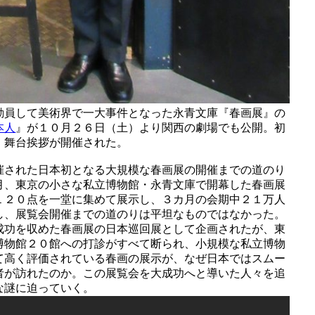
動員して美術界で一大事件となった永青文庫『春画展』の
本人
』が１０月２６日（土）より関西の劇場でも公開。初
、舞台挨拶が開催された。
催された日本初となる大規模な春画展の開催までの道のり
月、東京の小さな私立博物館・永青文庫で開幕した春画展
１２０点を一堂に集めて展示し、３カ月の会期中２１万人
し、展覧会開催までの道のりは平坦なものではなかった。
成功を収めた春画展の日本巡回展として企画されたが、東
博物館２０館への打診がすべて断られ、小規模な私立博物
て高く評価されている春画の展示が、なぜ日本ではスムー
者が訪れたのか。この展覧会を大成功へと導いた人々を追
な謎に迫っていく。