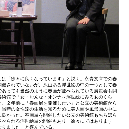
んは「徐々に良くなっています」と説く。永青文庫での春
開催されていないが、沢山ある浮世絵の中の一つとして春
であっても当然のように春画が並べられている展覧会も開
美術館で『女・おんな・オンナ～浮世絵にみる女のくら
た。２年前に「春画展を開催したい」と公立の美術館から
「当時の女性達の生活を知るために美人画や風景画の中に
に良かった。春画展を開催したい公立の美術館もちらほら
並べられる浮世絵展の開催もあり「徐々にではあります
なりました」と喜んでいる。