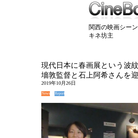
関西の映画シーン
キネ坊主
現代日本に春画展という波
墻敦監督と石上阿希さんを
2019年10月26日
News
Report