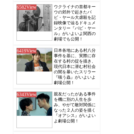
6582
View
ウクライナの首都キー
ウの郊外で起きたバ
ビ・ヤール大虐殺を記
録映像で辿るドキュメ
ンタリー『バビ・ヤー
ル』がいよいよ関西の
劇場でも公開！
6419
View
日本各地にある村八分
事件を基に、実際に存
在する村の掟を描き、
現代日本に潜む村社会
の闇を暴いたスリラー
『嗤う蟲』がいよいよ
劇場公開！
6343
View
親友だったがある事件
を機に別の人生を歩
み、やがて敵対関係に
なった２人の姿を描く
『オアシス』がいよい
よ劇場公開！