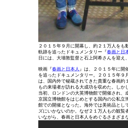
２０１５年９月に開幕し、約２１万人をも
軌跡を追ったドキュメンタリー『
春画と日
日には、大墻敦監督と石上阿希さんを迎え
映画『
春画と日本人
』は、２０１５年に開
を追ったドキュメンタリー。２０１５年９
は、国内外で秘蔵されてきた貴重な春画約
もの来場者が訪れる大成功を収めた。しか
当初、ロンドンの大英博物館で開催され、
京国立博物館をはじめとする国内の公私立
館での開催となった。海外では美術品とし
ズにいかないのか。なぜ２１万人もの観覧
いながら、春画と日本人をめぐるさまざま