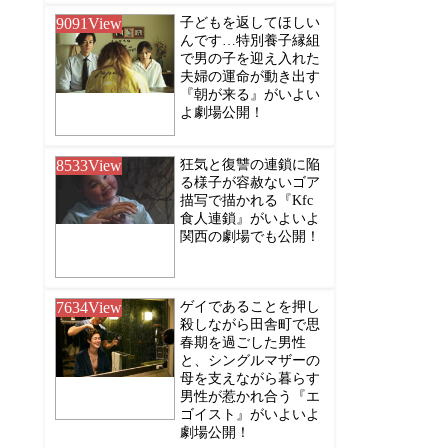
9091
View
子どもを返してほしい
んです…特別養子縁組
で男の子を迎え入れた
夫婦の運命が動き出す
『朝が来る』がいよい
よ劇場公開！
8533
View
狂気と復讐の連鎖に陥
る様子が容赦ないゴア
描写で描かれる『Kfc
食人連鎖』がいよいよ
関西の劇場でも公開！
7634
View
ゲイであることを押し
殺しながら田舎町で思
春期を過ごした男性
と、シングルマザーの
母を支えながら暮らす
男性が惹かれ合う『エ
ゴイスト』がいよいよ
劇場公開！