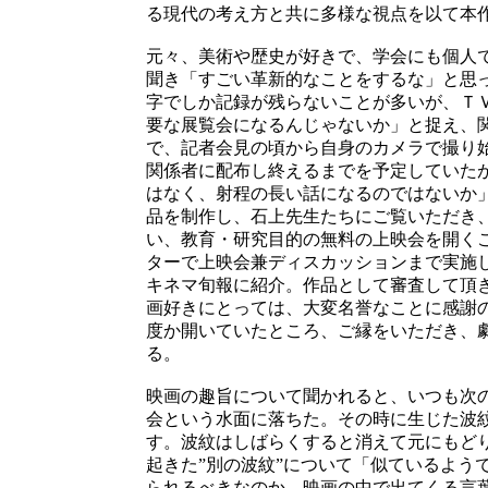
る現代の考え方と共に多様な視点を以て本
元々、美術や歴史が好きで、学会にも個人
聞き「すごい革新的なことをするな」と思
字でしか記録が残らないことが多いが、Ｔ
要な展覧会になるんじゃないか」と捉え、
で、記者会見の頃から自身のカメラで撮り
関係者に配布し終えるまでを予定していた
はなく、射程の長い話になるのではないか
品を制作し、石上先生たちにご覧いただき
い、教育・研究目的の無料の上映会を開く
ターで上映会兼ディスカッションまで実施
キネマ旬報に紹介。作品として審査して頂
画好きにとっては、大変名誉なことに感謝
度か開いていたところ、ご縁をいただき、
る。
映画の趣旨について聞かれると、いつも次
会という水面に落ちた。その時に生じた波
す。波紋はしばらくすると消えて元にもど
起きた”別の波紋”について「似ているよう
られるべきなのか。映画の中で出てくる言葉