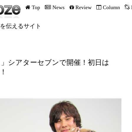
Top
News
Review
Column
を伝えるサイト
７」シアターセブンで開催！初日は
』！