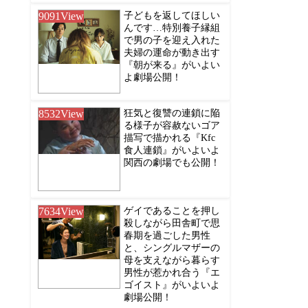
9091
View
子どもを返してほしい
んです…特別養子縁組
で男の子を迎え入れた
夫婦の運命が動き出す
『朝が来る』がいよい
よ劇場公開！
8532
View
狂気と復讐の連鎖に陥
る様子が容赦ないゴア
描写で描かれる『Kfc
食人連鎖』がいよいよ
関西の劇場でも公開！
7634
View
ゲイであることを押し
殺しながら田舎町で思
春期を過ごした男性
と、シングルマザーの
母を支えながら暮らす
男性が惹かれ合う『エ
ゴイスト』がいよいよ
劇場公開！