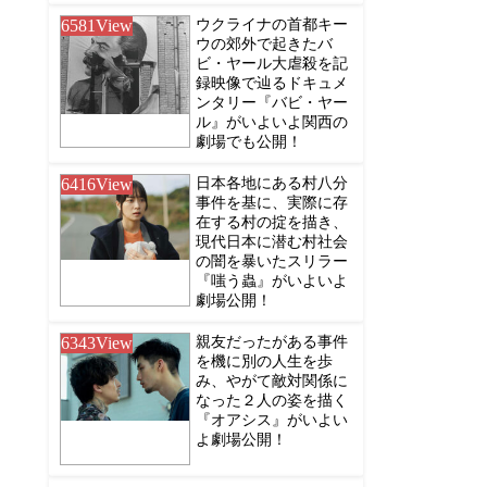
6581
View
ウクライナの首都キー
ウの郊外で起きたバ
ビ・ヤール大虐殺を記
録映像で辿るドキュメ
ンタリー『バビ・ヤー
ル』がいよいよ関西の
劇場でも公開！
6416
View
日本各地にある村八分
事件を基に、実際に存
在する村の掟を描き、
現代日本に潜む村社会
の闇を暴いたスリラー
『嗤う蟲』がいよいよ
劇場公開！
6343
View
親友だったがある事件
を機に別の人生を歩
み、やがて敵対関係に
なった２人の姿を描く
『オアシス』がいよい
よ劇場公開！