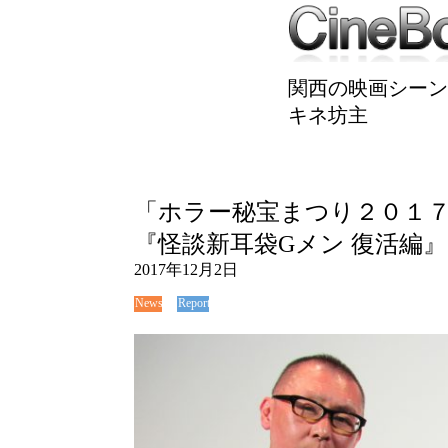
関西の映画シーン
キネ坊主
「ホラー秘宝まつり２０１
『怪談新耳袋Gメン 復活編
2017年12月2日
News
Report