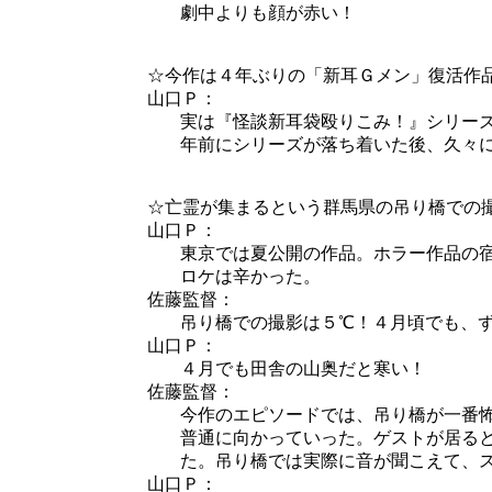
劇中よりも顔が赤い！
☆今作は４年ぶりの「新耳Ｇメン」復活作
山口Ｐ：
実は『怪談新耳袋殴りこみ！』シリー
年前にシリーズが落ち着いた後、久々
☆亡霊が集まるという群馬県の吊り橋での
山口Ｐ：
東京では夏公開の作品。ホラー作品の
ロケは辛かった。
佐藤監督：
吊り橋での撮影は５℃！４月頃でも、
山口Ｐ：
４月でも田舎の山奥だと寒い！
佐藤監督：
今作のエピソードでは、吊り橋が一番
普通に向かっていった。ゲストが居る
た。吊り橋では実際に音が聞こえて、
山口Ｐ：