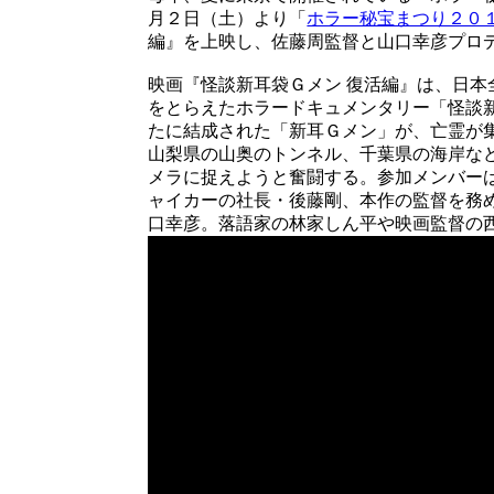
月２日（土）より「
ホラー秘宝まつり２０
編』を上映し、佐藤周監督と山口幸彦プロ
映画『怪談新耳袋Ｇメン 復活編』は、日
をとらえたホラードキュメンタリー「怪談
たに結成された「新耳Ｇメン」が、亡霊が
山梨県の山奥のトンネル、千葉県の海岸な
メラに捉えようと奮闘する。参加メンバー
ャイカーの社長・後藤剛、本作の監督を務
口幸彦。落語家の林家しん平や映画監督の