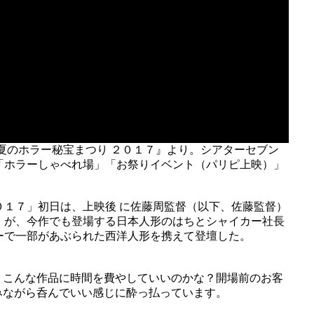
夏のホラー秘宝まつり ２０１７』より。シアターセブン
「ホラーしゃべれ場」「お祭りイベント（パリピ上映）」
０１７」初日は、上映後 に佐藤周監督（以下、佐藤監督）
）が、今作でも登場する日本人形のはちとシャイカー社長
ーで一部があぶられた西洋人形を携えて登壇した。
、こんな作品に時間を費やしていいのかな？開場前のお客
みながら呑んでいい感じに酔っ払っています。