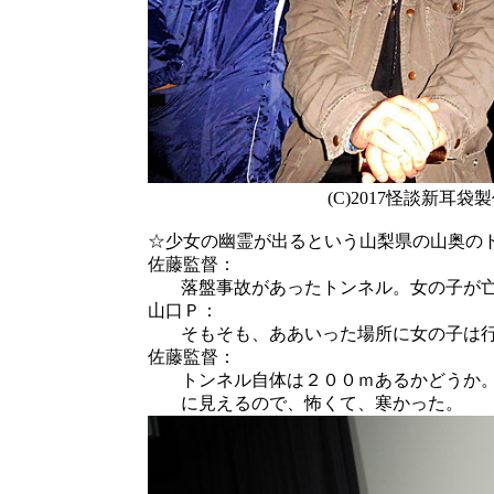
(C)2017怪談新耳袋
☆少女の幽霊が出るという山梨県の山奥の
佐藤監督：
落盤事故があったトンネル。女の子が
山口Ｐ：
そもそも、ああいった場所に女の子は
佐藤監督：
トンネル自体は２００ｍあるかどうか
に見えるので、怖くて、寒かった。