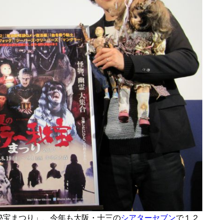
秘宝まつり」、今年も大阪・十三の
シアターセブン
で１２