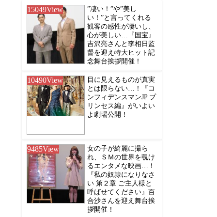
15049
View
”凄い！”や”美し
い！”と言ってくれる
観客の感性が凄いし、
心が美しい…『国宝』
吉沢亮さんと李相日監
督を迎え特大ヒット記
念舞台挨拶開催！
10490
View
目に見えるものが真実
とは限らない…！『コ
ンフィデンスマンJP プ
リンセス編』がいよい
よ劇場公開！
9485
View
女の子が綺麗に撮ら
れ、ＳＭの世界を覗け
るエンタメな映画…！
『私の奴隷になりなさ
い 第２章 ご主人様と
呼ばせてください』百
合沙さんを迎え舞台挨
拶開催！