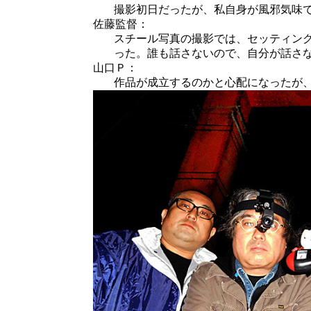
撮影初日だったが、私自身が風邪気味
佐藤監督：
スチール写真の撮影では、セッティン
った。誰も話さないので、自分が話さ
山口Ｐ：
作品が成立するのかと心配になったが