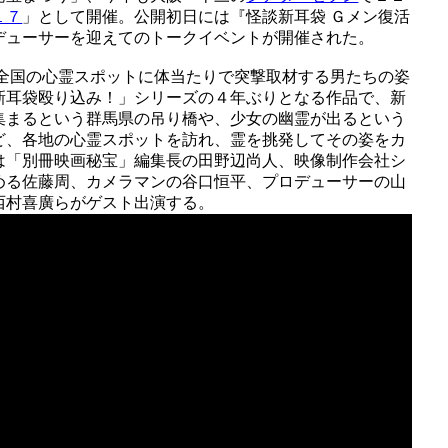
１７
」として開催。公開初日には『怪談新耳袋 Ｇメン復活
デューサーを迎えてのトークイベントが開催された。
本全国の心霊スポットに体当たりで突撃取材する男たちの姿
新耳袋殴り込み！」シリーズの４年ぶりとなる作品で、新
集まるという群馬県の吊り橋や、少女の幽霊が出るという
ど、各地の心霊スポットを訪れ、霊を挑発してその姿をカ
は「別冊映画秘宝」編集長の田野辺尚人、映像制作会社シ
める佐藤周、カメラマンの谷口恒平、プロデューサーの山
西村喜廣らがゲスト出演する。