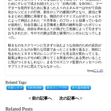
ためにテレビで流され続けたという「白鳥の湖」をBGMに、クー
デターを批判するために集まった人々のエネルギーはやがて自由
化からソビエトの打倒、新生ロシアの建国の声となり、政治と軍
をまとめた運動に発展する。物語のダイナミズムがボリシェビキ
によって神話とされた「十月革命」のプロットと似通っているの
が皮肉だ。社会主義による労働者と農民の融和を謳ったボリシェ
ビキの旗は、自由を求める人々が掲げた三色旗によって引きずり
おろされたが、今やその旗は圧政と破壊のシンボルになってしま
った。
観るものをスクリーンに引きずり込むような自由のための反抗が
生み出したものが新たな圧政であったことを振り返ると、熱狂に
包まれた１９９１年のレニングラードを見る目が変わってくる。
観客は車からデモの町に降りてくる男達の中にある男がいること
に気がつくかもしれない。まるでロズニツァ監督のメッセージの
サブリミナルに思えてならなかった。
from
にしの
Related Tags:
京都シネマ
元町映画館
新生ロシア1991
第七藝術劇場
< 前の記事へ
次の記事へ >
Related Posts