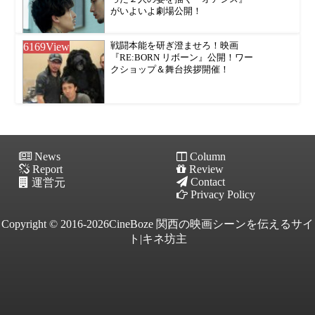
がいよいよ劇場公開！
6169
View
戦闘本能を研ぎ澄ませろ！映画
『RE:BORN リボーン』公開！ワー
クショップ＆舞台挨拶開催！
News
Column
Report
Review
Contact
運営元
Privacy Policy
Copyright © 2016-2026CineBoze 関西の映画シーンを伝えるサイ
ト|キネ坊主