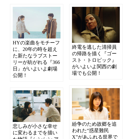
HYの楽曲をモチーフ
終電を逃した清掃員
に、20年の時を超え
の帰路を描く『ゴー
た新たなラブストー
スト・トロピック』
リーが紡がれる『366
がいよいよ関西の劇
日』がいよいよ劇場
場でも公開！
公開！
紛争のため故郷を追
悲しみが小さな幸せ
われた“惑星難民
に変わるまでを描い
X”があふれる世界で