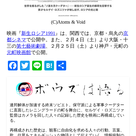
(C)Atoms & Void
映画『
新生ロシア1991
』は、関西では、京都・烏丸の
京
都シネマ
で公開中。また、２月４日（土）より大阪・十
三の
第七藝術劇場
、２月２５日（土）より神戸・元町の
元町映画館
で公開。
Facebook
Twitter
Line
Hatena
共
有
連邦解体が加速する終末ソビエト。保守派による軍事クーデター
に直面したレニングラードの町を舞台に、セルゲイ・ロズニツァ
監督はカメラを回した人々の記録した歴史を映画に再構成してい
る。
再構成された歴史は、観客に自由化を求める人々の行動、言葉、
歌、仕草をエネルギッシュな物語として伝えていく。情報統制の