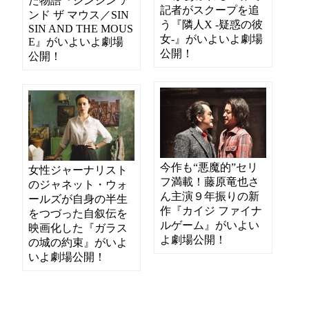
た物語『シンシン ア
記者がスクープを追
ンド ザ マウス／SIN
う『隣人X -疑惑の彼
SIN AND THE MOUS
女-』がいよいよ劇場
E』がいよいよ劇場
公開！
公開！
今作も“悪魔的”セリ
女性ジャーナリスト
フ満載！藤原竜也さ
のジャネット・ウォ
ん主演９年振りの新
ールズが自身の半生
作『カイジ ファイナ
をつづった自叙伝を
ルゲーム』がいよい
映画化した『ガラス
よ劇場公開！
の城の約束』がいよ
いよ劇場公開！