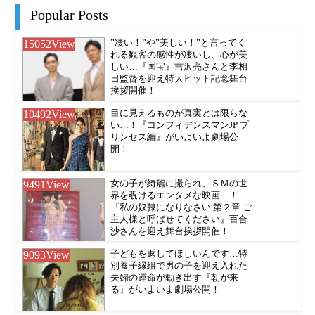
Popular Posts
15052
View
”凄い！”や”美しい！”と言ってく
れる観客の感性が凄いし、心が美
しい…『国宝』吉沢亮さんと李相
日監督を迎え特大ヒット記念舞台
挨拶開催！
10492
View
目に見えるものが真実とは限らな
い…！『コンフィデンスマンJP プ
リンセス編』がいよいよ劇場公
開！
9491
View
女の子が綺麗に撮られ、ＳＭの世
界を覗けるエンタメな映画…！
『私の奴隷になりなさい 第２章 ご
主人様と呼ばせてください』百合
沙さんを迎え舞台挨拶開催！
9093
View
子どもを返してほしいんです…特
別養子縁組で男の子を迎え入れた
夫婦の運命が動き出す『朝が来
る』がいよいよ劇場公開！