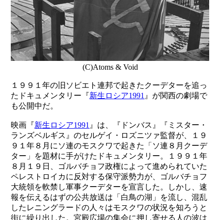
(C)Atoms & Void
１９９１年の旧ソビエト連邦で起きたクーデターを追っ
たドキュメンタリー『
新生ロシア1991
』が関西の劇場で
も公開中だ。
映画『
新生ロシア1991
』は、『ドンバス』『ミスター・
ランズベルギス』のセルゲイ・ロズニツァ監督が、１９
９１年８月にソ連のモスクワで起きた「ソ連８月クーデ
ター」を題材に手がけたドキュメンタリー。１９９１年
８月１９日、ゴルバチョフ政権によって進められていた
ペレストロイカに反対する保守派勢力が、ゴルバチョフ
大統領を軟禁し軍事クーデターを宣言した。しかし、速
報を伝えるはずの公共放送は「白鳥の湖」を流し、混乱
したレニングラードの人々はモスクワの状況を知ろうと
街に繰り出した。宮殿広場の集会に押し寄せる人の波は