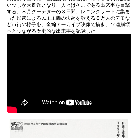
いつしか大群衆となり、人々はそこである出来事を目撃
する。８月クーデターの３日間、レニングラードに集ま
った民衆による民主主義の決起を訴える８万人のデモな
ど市街の様子を、全編アーカイブ映像で描き、ソ連崩壊
へとつながる歴史的な出来事を記録した。