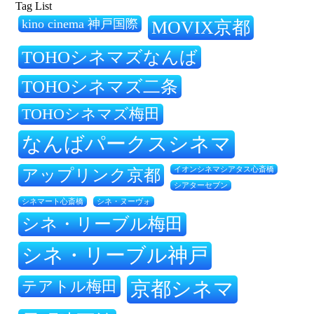
Tag List
kino cinema 神戸国際
MOVIX京都
TOHOシネマズなんば
TOHOシネマズ二条
TOHOシネマズ梅田
なんばパークスシネマ
アップリンク京都
イオンシネマシアタス心斎橋
シアターセブン
シネ・ヌーヴォ
シネマート心斎橋
シネ・リーブル梅田
シネ・リーブル神戸
テアトル梅田
京都シネマ