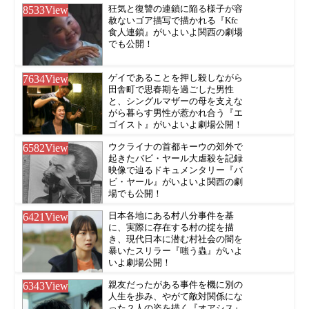
8533
View
狂気と復讐の連鎖に陥る様子が容
赦ないゴア描写で描かれる『Kfc
食人連鎖』がいよいよ関西の劇場
でも公開！
7634
View
ゲイであることを押し殺しながら
田舎町で思春期を過ごした男性
と、シングルマザーの母を支えな
がら暮らす男性が惹かれ合う『エ
ゴイスト』がいよいよ劇場公開！
6582
View
ウクライナの首都キーウの郊外で
起きたバビ・ヤール大虐殺を記録
映像で辿るドキュメンタリー『バ
ビ・ヤール』がいよいよ関西の劇
場でも公開！
6421
View
日本各地にある村八分事件を基
に、実際に存在する村の掟を描
き、現代日本に潜む村社会の闇を
暴いたスリラー『嗤う蟲』がいよ
いよ劇場公開！
6343
View
親友だったがある事件を機に別の
人生を歩み、やがて敵対関係にな
った２人の姿を描く『オアシス』