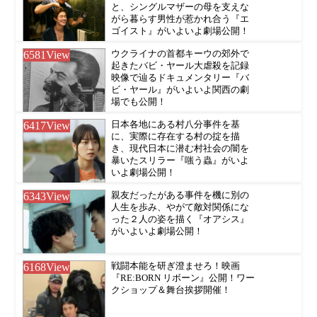
と、シングルマザーの母を支えな
がら暮らす男性が惹かれ合う『エ
ゴイスト』がいよいよ劇場公開！
6581
View
ウクライナの首都キーウの郊外で
起きたバビ・ヤール大虐殺を記録
映像で辿るドキュメンタリー『バ
ビ・ヤール』がいよいよ関西の劇
場でも公開！
6417
View
日本各地にある村八分事件を基
に、実際に存在する村の掟を描
き、現代日本に潜む村社会の闇を
暴いたスリラー『嗤う蟲』がいよ
いよ劇場公開！
6343
View
親友だったがある事件を機に別の
人生を歩み、やがて敵対関係にな
った２人の姿を描く『オアシス』
がいよいよ劇場公開！
6168
View
戦闘本能を研ぎ澄ませろ！映画
『RE:BORN リボーン』公開！ワー
クショップ＆舞台挨拶開催！