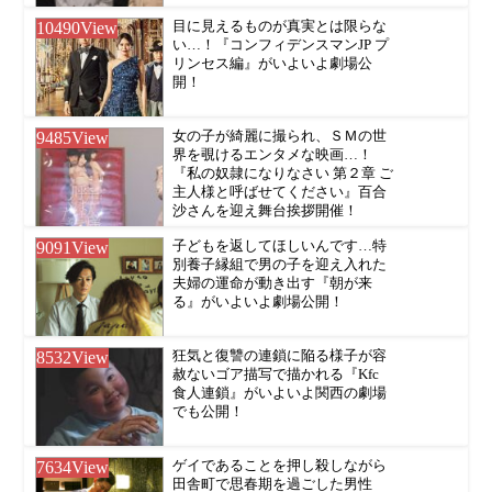
10490
View
目に見えるものが真実とは限らな
い…！『コンフィデンスマンJP プ
リンセス編』がいよいよ劇場公
開！
9485
View
女の子が綺麗に撮られ、ＳＭの世
界を覗けるエンタメな映画…！
『私の奴隷になりなさい 第２章 ご
主人様と呼ばせてください』百合
沙さんを迎え舞台挨拶開催！
9091
View
子どもを返してほしいんです…特
別養子縁組で男の子を迎え入れた
夫婦の運命が動き出す『朝が来
る』がいよいよ劇場公開！
8532
View
狂気と復讐の連鎖に陥る様子が容
赦ないゴア描写で描かれる『Kfc
食人連鎖』がいよいよ関西の劇場
でも公開！
7634
View
ゲイであることを押し殺しながら
田舎町で思春期を過ごした男性