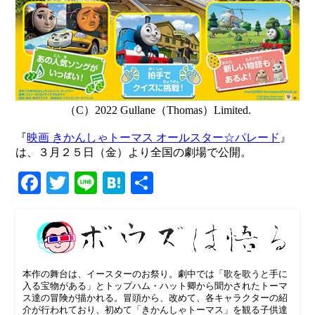
（C）2022 Gullane（Thomas）Limited.
『
映画 きかんしゃトーマス オールスター☆パレード
』
は、３月２５日（金）より全国の劇場で公開。
Facebook
Twitter
Line
Hatena
共
有
本作の舞台は、イースターのお祭り。劇中では「歌を歌うと手に
入る宝物がある」とトップハム・ハット卿から聞かされたトーマ
ス達の冒険が描かれる。冒頭から、改めて、各キャラクターの紹
介が行われており、初めて「きかんしゃトーマス」を観る子供達