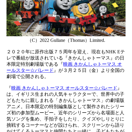
（C）2022 Gullane（Thomas）Limited.
２０２０年に原作出版７５周年を迎え、現在もNHK Eテ
レで番組が放送されている『きかんしゃトーマス』の日
本限定特別劇場版である『
映画 きかんしゃトーマス オ
ールスター☆パレード
』が３月２５日（金）より全国の
劇場で公開される。
『
映画 きかんしゃトーマス オールスター☆パレード
』
は、イギリス生まれの人気キャラクターで、世界中の子
どもたちに親しまれる「きかんしゃトーマス」の劇場版
アニメ。日本限定の特別編集版として製作されたシリー
ズ初の参加型ムービー。近年のシリーズから名場面と人
気ソングを集め、手拍子をしたり、クイズやしりとりに
挑戦するコーナーなどが設けられ、スクリーンから語り
かけてくるトーマスと仲間たちと一緒に、子どもたちが