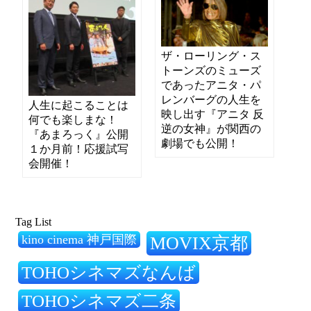
ザ・ローリング・ス
トーンズのミューズ
であったアニタ・パ
レンバーグの人生を
人生に起こることは
映し出す『アニタ 反
何でも楽しまな！
逆の女神』が関西の
『あまろっく』公開
劇場でも公開！
１か月前！応援試写
会開催！
Tag List
kino cinema 神戸国際
MOVIX京都
TOHOシネマズなんば
TOHOシネマズ二条