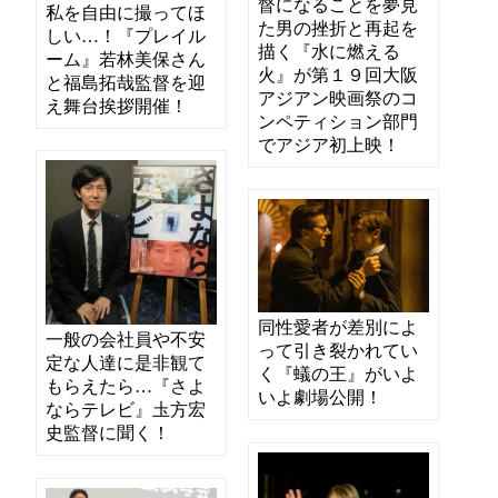
督になることを夢見
私を自由に撮ってほ
た男の挫折と再起を
しい…！『プレイル
描く『水に燃える
ーム』若林美保さん
火』が第１９回大阪
と福島拓哉監督を迎
アジアン映画祭のコ
え舞台挨拶開催！
ンペティション部門
でアジア初上映！
同性愛者が差別によ
一般の会社員や不安
って引き裂かれてい
定な人達に是非観て
く『蟻の王』がいよ
もらえたら…『さよ
いよ劇場公開！
ならテレビ』圡方宏
史監督に聞く！