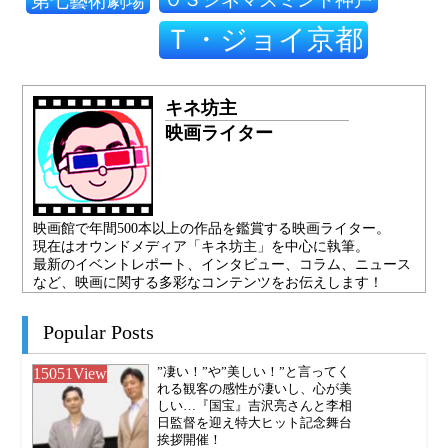
第七藝術劇場
Ｔ・ジョイ京都
キネ坊主
映画ライター
映画館で年間500本以上の作品を鑑賞する映画ライター。
現在はオウンドメディア「キネ坊主」を中心に執筆。
最新のイベントレポート、インタビュー、コラム、ニュース
など、映画に関する多彩なコンテンツをお伝えします！
Popular Posts
15051
View
”凄い！”や”美しい！”と言ってく
れる観客の感性が凄いし、心が美
しい…『国宝』吉沢亮さんと李相
日監督を迎え特大ヒット記念舞台
挨拶開催！