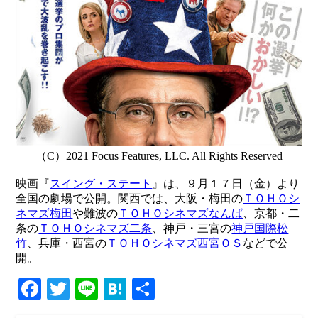
（C）2021 Focus Features, LLC. All Rights Reserved
映画『
スイング・ステート
』は、９月１７日（金）より
全国の劇場で公開。関西では、大阪・梅田の
ＴＯＨＯシ
ネマズ梅田
や難波の
ＴＯＨＯシネマズなんば
、京都・二
条の
ＴＯＨＯシネマズ二条
、神戸・三宮の
神戸国際松
竹
、兵庫・西宮の
ＴＯＨＯシネマズ西宮ＯＳ
などで公
開。
Facebook
Twitter
Line
Hatena
共
有