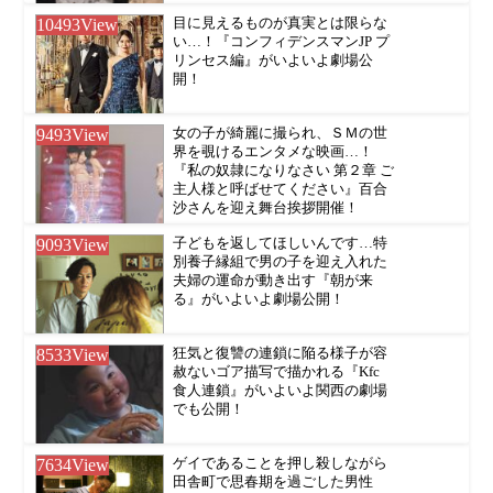
10493
View
目に見えるものが真実とは限らな
い…！『コンフィデンスマンJP プ
リンセス編』がいよいよ劇場公
開！
9493
View
女の子が綺麗に撮られ、ＳＭの世
界を覗けるエンタメな映画…！
『私の奴隷になりなさい 第２章 ご
主人様と呼ばせてください』百合
沙さんを迎え舞台挨拶開催！
9093
View
子どもを返してほしいんです…特
別養子縁組で男の子を迎え入れた
夫婦の運命が動き出す『朝が来
る』がいよいよ劇場公開！
8533
View
狂気と復讐の連鎖に陥る様子が容
赦ないゴア描写で描かれる『Kfc
食人連鎖』がいよいよ関西の劇場
でも公開！
7634
View
ゲイであることを押し殺しながら
田舎町で思春期を過ごした男性