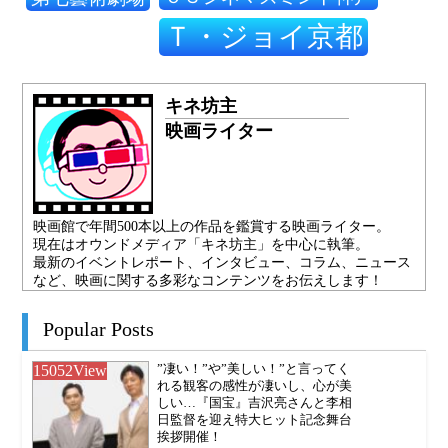
Ｔ・ジョイ京都
キネ坊主
映画ライター
映画館で年間500本以上の作品を鑑賞する映画ライター。
現在はオウンドメディア「キネ坊主」を中心に執筆。
最新のイベントレポート、インタビュー、コラム、ニュース
など、映画に関する多彩なコンテンツをお伝えします！
Popular Posts
15052
View
”凄い！”や”美しい！”と言ってく
れる観客の感性が凄いし、心が美
しい…『国宝』吉沢亮さんと李相
日監督を迎え特大ヒット記念舞台
挨拶開催！