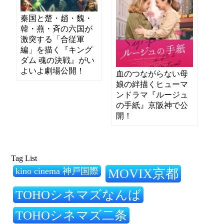
秦国と楚・趙・魏・
韓・燕・斉の六国が
激突する「合従軍
編」を描く『キング
ダム 魂の決戦』がい
よいよ劇場公開！
血のつながらない母
娘の絆描くヒューマ
ンドラマ『ルージュ
の手紙』京阪神で公
開！
Tag List
kino cinema 神戸国際
MOVIX京都
TOHOシネマズなんば
TOHOシネマズ二条