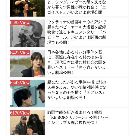
と、シングルマザーの母を支えな
がら暮らす男性が惹かれ合う『エ
ゴイスト』がいよいよ劇場公開！
6582
View
ウクライナの首都キーウの郊外で
起きたバビ・ヤール大虐殺を記録
映像で辿るドキュメンタリー『バ
ビ・ヤール』がいよいよ関西の劇
場でも公開！
6422
View
日本各地にある村八分事件を基
に、実際に存在する村の掟を描
き、現代日本に潜む村社会の闇を
暴いたスリラー『嗤う蟲』がいよ
いよ劇場公開！
6343
View
親友だったがある事件を機に別の
人生を歩み、やがて敵対関係にな
った２人の姿を描く『オアシス』
がいよいよ劇場公開！
6170
View
戦闘本能を研ぎ澄ませろ！映画
『RE:BORN リボーン』公開！ワー
クショップ＆舞台挨拶開催！