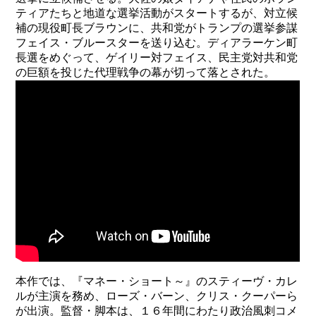
ティアたちと地道な選挙活動がスタートするが、対立候
補の現役町長ブラウンに、共和党がトランプの選挙参謀
フェイス・ブルースターを送り込む。ディアラーケン町
長選をめぐって、ゲイリー対フェイス、民主党対共和党
の巨額を投じた代理戦争の幕が切って落とされた。
本作では、『マネー・ショート～』のスティーヴ・カレ
ルが主演を務め、ローズ・バーン、クリス・クーパーら
が出演。監督・脚本は、１６年間にわたり政治風刺コメ