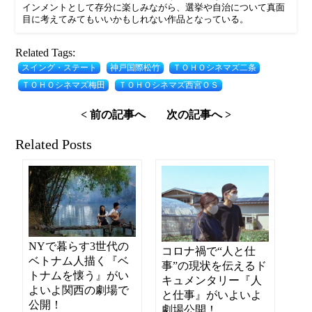
インメントとして存分に楽しみながら、選挙や自治について真面
目に考えてみてもいいかもしれない作品となっている。
Related Tags:
スイング・ステート
神戸国際松竹
ＴＯＨＯシネマズ二条
ＴＯＨＯシネマズ梅田
ＴＯＨＯシネマズ西宮ＯＳ
< 前の記事へ
次の記事へ >
Related Posts
NYで暮らす3世代の
コロナ禍で“人と仕
ベトナム人描く『ベ
事”の現状を伝えるド
トナムを懐う』がい
キュメンタリー『人
よいよ関西の劇場で
と仕事』がいよいよ
公開！
劇場公開！