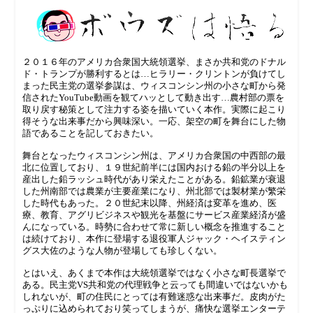
２０１６年のアメリカ合衆国大統領選挙、まさか共和党のドナル
ド・トランプが勝利するとは…ヒラリー・クリントンが負けてし
まった民主党の選挙参謀は、ウィスコンシン州の小さな町から発
信されたYouTube動画を観てハッとして動き出す…農村部の票を
取り戻す秘策として注力する姿を描いていく本作。実際に起こり
得そうな出来事だから興味深い。一応、架空の町を舞台にした物
語であることを記しておきたい。
舞台となったウィスコンシン州は、アメリカ合衆国の中西部の最
北に位置しており、１９世紀前半には国内おける鉛の半分以上を
産出した鉛ラッシュ時代があり栄えたことがある。鉛鉱業が衰退
した州南部では農業が主要産業になり、州北部では製材業が繁栄
した時代もあった。２０世紀末以降、州経済は変革を進め、医
療、教育、アグリビジネスや観光を基盤にサービス産業経済が盛
んになっている。時勢に合わせて常に新しい概念を推進すること
は続けており、本作に登場する退役軍人ジャック・ヘイスティン
グス大佐のような人物が登場しても珍しくない。
とはいえ、あくまで本作は大統領選挙ではなく小さな町長選挙で
ある。民主党VS共和党の代理戦争と云っても間違いではないかも
しれないが、町の住民にとっては有難迷惑な出来事だ。皮肉がた
っぷりに込められており笑ってしまうが、痛快な選挙エンターテ