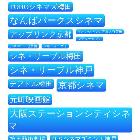
TOHOシネマズ梅田
なんばパークスシネマ
アップリンク京都
イオンシネマシアタス心斎橋
シアターセブン
シネ・ヌーヴォ
シネマート心斎橋
シネ・リーブル梅田
シネ・リーブル神戸
テアトル梅田
京都シネマ
元町映画館
大阪ステーションシティシネ
マ
ＯＳシネマズミント神戸
第七藝術劇場