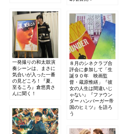
一発撮りの和太鼓演
８月のシネクラブ合
奏シーンは、まさに
評会に参加して「生
気合いが入った一番
誕９０年 映画監
の見どころ！『夏、
督・蔵原惟繕」『彼
至るころ』倉悠貴さ
女の人生は間違いじ
んに聞く！
ゃない』『ファウン
ダー ハンバーガー帝
国のヒミツ』を語ろ
う