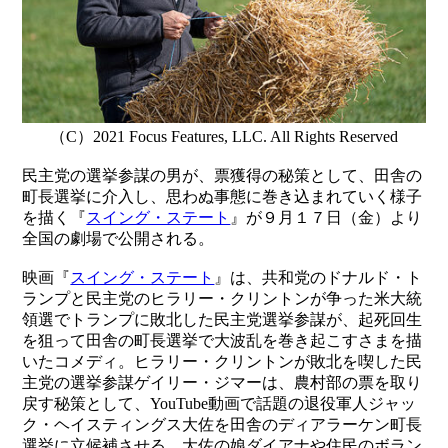
（C）2021 Focus Features, LLC. All Rights Reserved
民主党の選挙参謀の男が、票獲得の秘策として、田舎の
町長選挙に介入し、思わぬ事態に巻き込まれていく様子
を描く『
スイング・ステート
』が９月１７日（金）より
全国の劇場で公開される。
映画『
スイング・ステート
』は、共和党のドナルド・ト
ランプと民主党のヒラリー・クリントンが争った米大統
領選でトランプに敗北した民主党選挙参謀が、起死回生
を狙って田舎の町長選挙で大波乱を巻き起こすさまを描
いたコメディ。ヒラリー・クリントンが敗北を喫した民
主党の選挙参謀ゲイリー・ジマーは、農村部の票を取り
戻す秘策として、YouTube動画で話題の退役軍人ジャッ
ク・ヘイスティングス大佐を田舎のディアラーケン町長
選挙に立候補させる。大佐の娘ダイアナや住民のボラン