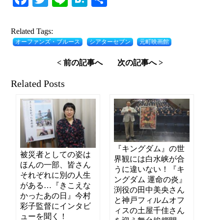
有
Related Tags:
オーファンズ・ブルース
シアターセブン
元町映画館
< 前の記事へ
次の記事へ >
Related Posts
『キングダム』の世
被災者としての姿は
界観には白水峡が合
ほんの一部、皆さん
うに違いない！『キ
それぞれに別の人生
ングダム 運命の炎』
がある…『きこえな
渕役の田中美央さん
かったあの日』今村
と神戸フィルムオフ
彩子監督にインタビ
ィスの土屋千佳さん
ューを聞く！