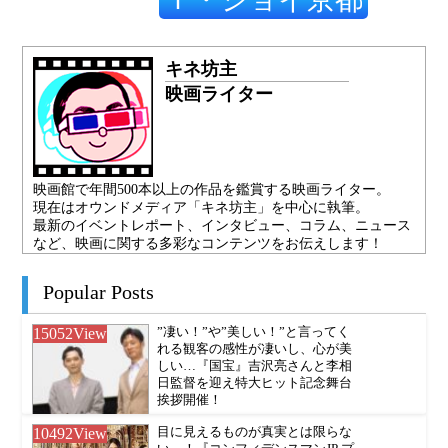
キネ坊主
映画ライター
映画館で年間500本以上の作品を鑑賞する映画ライター。
現在はオウンドメディア「キネ坊主」を中心に執筆。
最新のイベントレポート、インタビュー、コラム、ニュース
など、映画に関する多彩なコンテンツをお伝えします！
Popular Posts
15052
View
”凄い！”や”美しい！”と言ってく
れる観客の感性が凄いし、心が美
しい…『国宝』吉沢亮さんと李相
日監督を迎え特大ヒット記念舞台
挨拶開催！
10492
View
目に見えるものが真実とは限らな