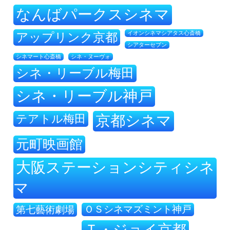
なんばパークスシネマ
アップリンク京都
イオンシネマシアタス心斎橋
シアターセブン
シネ・ヌーヴォ
シネマート心斎橋
シネ・リーブル梅田
シネ・リーブル神戸
テアトル梅田
京都シネマ
元町映画館
大阪ステーションシティシネ
マ
ＯＳシネマズミント神戸
第七藝術劇場
Ｔ・ジョイ京都