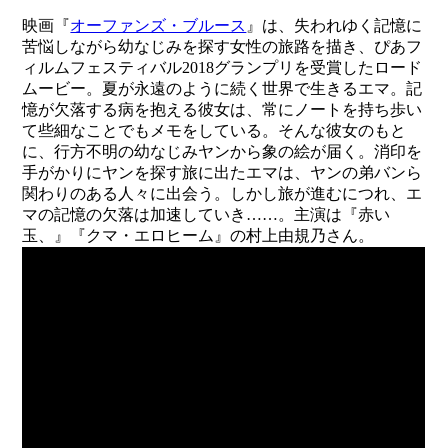
映画『
オーファンズ・ブルース
』は、失われゆく記憶に
苦悩しながら幼なじみを探す女性の旅路を描き、ぴあフ
ィルムフェスティバル2018グランプリを受賞したロード
ムービー。夏が永遠のように続く世界で生きるエマ。記
憶が欠落する病を抱える彼女は、常にノートを持ち歩い
て些細なことでもメモをしている。そんな彼女のもと
に、行方不明の幼なじみヤンから象の絵が届く。消印を
手がかりにヤンを探す旅に出たエマは、ヤンの弟バンら
関わりのある人々に出会う。しかし旅が進むにつれ、エ
マの記憶の欠落は加速していき……。主演は『赤い
玉、』『クマ・エロヒーム』の村上由規乃さん。