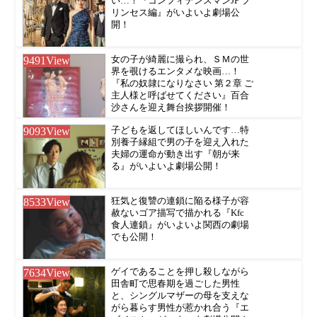
い…！『コンフィデンスマンJP プ
リンセス編』がいよいよ劇場公
開！
9491
View
女の子が綺麗に撮られ、ＳＭの世
界を覗けるエンタメな映画…！
『私の奴隷になりなさい 第２章 ご
主人様と呼ばせてください』百合
沙さんを迎え舞台挨拶開催！
9093
View
子どもを返してほしいんです…特
別養子縁組で男の子を迎え入れた
夫婦の運命が動き出す『朝が来
る』がいよいよ劇場公開！
8533
View
狂気と復讐の連鎖に陥る様子が容
赦ないゴア描写で描かれる『Kfc
食人連鎖』がいよいよ関西の劇場
でも公開！
7634
View
ゲイであることを押し殺しながら
田舎町で思春期を過ごした男性
と、シングルマザーの母を支えな
がら暮らす男性が惹かれ合う『エ