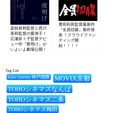
豊田利晃監督最新作
是枝裕和監督と西川
『全員切腹』製作発
美和監督の愛弟子！
表 ！クラウドファン
広瀬奈々子監督デビ
ディング開
ュー作『夜明け』が
始！！！！
いよいよ劇場公開！
Tag List
kino cinema 神戸国際
MOVIX京都
TOHOシネマズなんば
TOHOシネマズ二条
TOHOシネマズ梅田