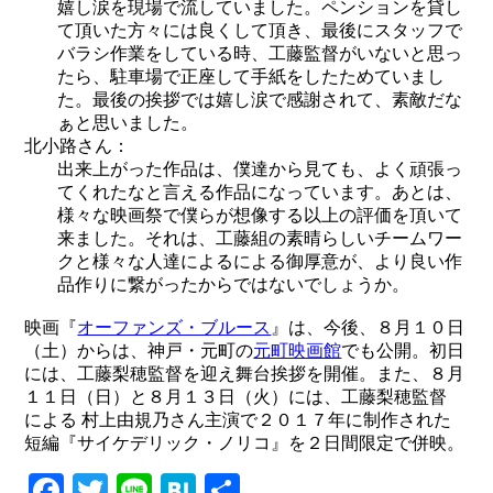
嬉し涙を現場で流していました。ペンションを貸し
て頂いた方々には良くして頂き、最後にスタッフで
バラシ作業をしている時、工藤監督がいないと思っ
たら、駐車場で正座して手紙をしたためていまし
た。最後の挨拶では嬉し涙で感謝されて、素敵だな
ぁと思いました。
北小路さん：
出来上がった作品は、僕達から見ても、よく頑張っ
てくれたなと言える作品になっています。あとは、
様々な映画祭で僕らが想像する以上の評価を頂いて
来ました。それは、工藤組の素晴らしいチームワー
クと様々な人達によるによる御厚意が、より良い作
品作りに繋がったからではないでしょうか。
映画『
オーファンズ・ブルース
』は、今後、８月１０日
（土）からは、神戸・元町の
元町映画館
でも公開。初日
には、工藤梨穂監督を迎え舞台挨拶を開催。また、８月
１１日（日）と８月１３日（火）には、工藤梨穂監督
による 村上由規乃さん主演で２０１７年に制作された
短編『サイケデリック・ノリコ』を２日間限定で併映。
Facebook
Twitter
Line
Hatena
共