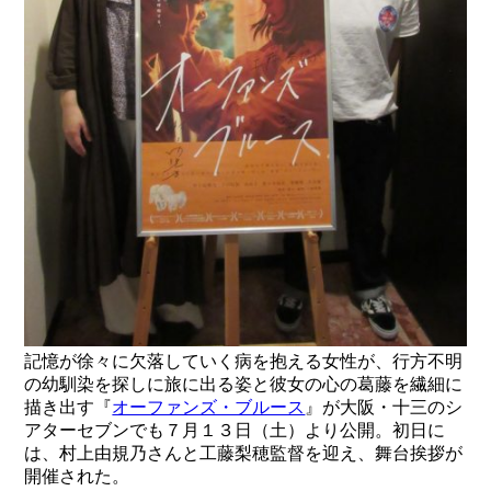
記憶が徐々に欠落していく病を抱える女性が、行方不明
の幼馴染を探しに旅に出る姿と彼女の心の葛藤を繊細に
描き出す『
オーファンズ・ブルース
』が大阪・十三のシ
アターセブンでも７月１３日（土）より公開。初日に
は、村上由規乃さんと工藤梨穂監督を迎え、舞台挨拶が
開催された。