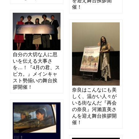
を迎え舞台挨拶開
催！
自分の大切な人に思
いを伝える大事さ
を…！『4月の君、ス
ピカ。』メインキャ
スト勢揃いの舞台挨
拶開催！
奈良はこんなにも美
しく、温かい人々が
いる街なんだ『再会
の奈良』河瀨直美さ
んを迎え舞台挨拶開
催！