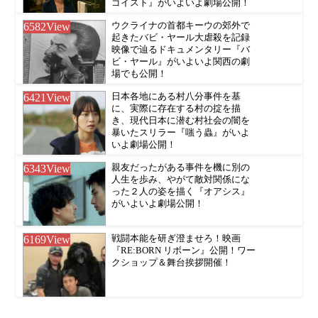
ゴイスト』がいよいよ劇場公開！
6582
View
ウクライナの首都キーウの郊外で
起きたバビ・ヤール大虐殺を記録
映像で辿るドキュメンタリー『バ
ビ・ヤール』がいよいよ関西の劇
場でも公開！
6421
View
日本各地にある村八分事件を基
に、実際に存在する村の掟を描
き、現代日本に潜む村社会の闇を
暴いたスリラー『嗤う蟲』がいよ
いよ劇場公開！
6343
View
親友だったがある事件を機に別の
人生を歩み、やがて敵対関係にな
った２人の姿を描く『オアシス』
がいよいよ劇場公開！
6169
View
戦闘本能を研ぎ澄ませろ！映画
『RE:BORN リボーン』公開！ワー
クショップ＆舞台挨拶開催！