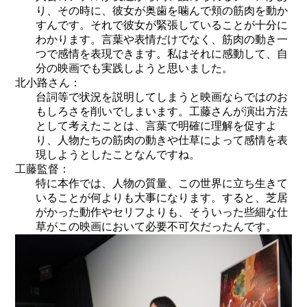
り、その時に、彼女が奥歯を噛んで頬の筋肉を動か
すんです。それで彼女が緊張していることが十分に
わかります。言葉や表情だけでなく、筋肉の動き一
つで感情を表現できます。私はそれに感動して、自
分の映画でも実践しようと思いました。
北小路さん：
台詞等で状況を説明してしまうと映画ならではのお
もしろさを削いでしまいます。工藤さんが演出方法
として考えたことは、言葉で明確に理解を促すよ
り、人物たちの筋肉の動きや仕草によって感情を表
現しようとしたことなんですね。
工藤監督：
特に本作では、人物の質量、この世界に立ち生きて
いることが何よりも大事になります。すると、芝居
がかった動作やセリフよりも、そういった些細な仕
草がこの映画において必要不可欠だったんです。