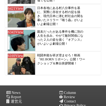
場でも公開！
6421
View
日本各地にある村八分事件を基
に、実際に存在する村の掟を描
き、現代日本に潜む村社会の闇を
暴いたスリラー『嗤う蟲』がいよ
いよ劇場公開！
6343
View
親友だったがある事件を機に別の
人生を歩み、やがて敵対関係にな
った２人の姿を描く『オアシス』
がいよいよ劇場公開！
6169
View
戦闘本能を研ぎ澄ませろ！映画
『RE:BORN リボーン』公開！ワー
クショップ＆舞台挨拶開催！
News
Column
Report
Review
Contact
運営元
Privacy Policy