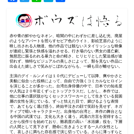
有
赤や青の鮮やかなネオン、暗闇の中にわずかに差し込む光、廃屋
のようなアパートを照らすセピア色のライト、影絵芝居のように
映し出される人物達。他の作品では観ないスタイリッシュな映像
が連続し緊張と快感を溢れさせる。行き場のない男女の逃亡劇、
無慈悲に振るわれる暴力と命の軽さ、ヒリヒリとした緊迫感が途
切れず、独特なビジュアルの美しさによって、類を見ない作品に
出会えた嬉しさで笑みがこぼれながらも、一瞬も目が離せない。
主演のグイ・ルンメイは１０代にデビューして以降、爽やかさと
美貌に似合った役柄によって、自由で力強くコミカルなヒロイン
を演じることが多かった。台湾出身俳優の中で、日本での知名度
や人気は２０年近くずっとトップクラスだ。しかし、本作では、
他に仕事の選択肢がなくセックスワーカーとして生きている貧困
層の女性を演じている。ずっと怯えた目で、媚びるような表情
で、あてもなく逃げ惑う。終始半泣きの顔で笑顔を見せず、ネガ
ティブで暗いキャラクターだ。出身地の台湾と、本作の舞台とな
る中国の武漢では、文化も大きく違う。武漢の方言を習得するこ
とから役作りを始めており、難易度の高い「水浴嬢」役を、下層
の人間として見下さず、懸命に生きようとする一人の女性とし
て、哀しさに満ちた存在感で演じ切っている。さらに薄っすらと