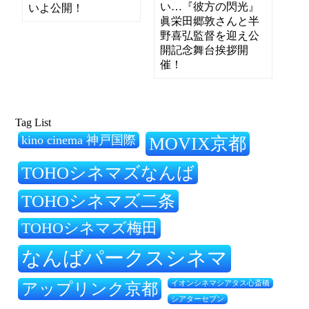
い…『彼方の閃光』
いよ公開！
眞栄田郷敦さんと半
野喜弘監督を迎え公
開記念舞台挨拶開
催！
Tag List
kino cinema 神戸国際
MOVIX京都
TOHOシネマズなんば
TOHOシネマズ二条
TOHOシネマズ梅田
なんばパークスシネマ
アップリンク京都
イオンシネマシアタス心斎橋
シアターセブン