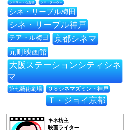
シネ・ヌーヴォ
シネマート心斎橋
シネ・リーブル梅田
シネ・リーブル神戸
テアトル梅田
京都シネマ
元町映画館
大阪ステーションシティシネ
マ
ＯＳシネマズミント神戸
第七藝術劇場
Ｔ・ジョイ京都
キネ坊主
映画ライター