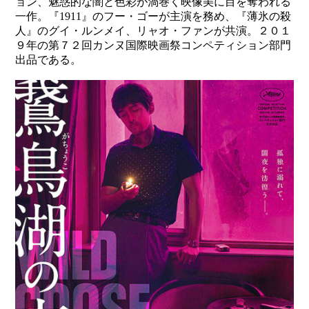
ョン、魅惑的な闇と色彩が渦巻く映像美に目を奪われる
一作。『1911』のフー・ゴーが主演を務め、『薄氷の殺
人』のグイ・ルンメイ、リャオ・ファンが共演。２０１
９年の第７２回カンヌ国際映画祭コンペティション部門
出品である。