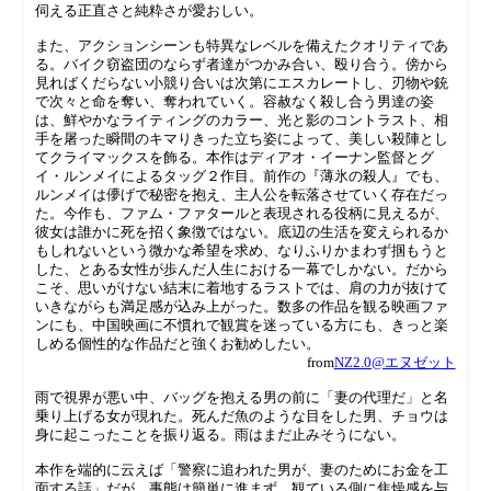
伺える正直さと純粋さが愛おしい。
また、アクションシーンも特異なレベルを備えたクオリティであ
る。バイク窃盗団のならず者達がつかみ合い、殴り合う。傍から
見ればくだらない小競り合いは次第にエスカレートし、刃物や銃
で次々と命を奪い、奪われていく。容赦なく殺し合う男達の姿
は、鮮やかなライティングのカラー、光と影のコントラスト、相
手を屠った瞬間のキマりきった立ち姿によって、美しい殺陣とし
てクライマックスを飾る。本作はディアオ・イーナン監督とグ
イ・ルンメイによるタッグ２作目。前作の『薄氷の殺人』でも、
ルンメイは儚げで秘密を抱え、主人公を転落させていく存在だっ
た。今作も、ファム・ファタールと表現される役柄に見えるが、
彼女は誰かに死を招く象徴ではない。底辺の生活を変えられるか
もしれないという微かな希望を求め、なりふりかまわず掴もうと
した、とある女性が歩んだ人生における一幕でしかない。だから
こそ、思いがけない結末に着地するラストでは、肩の力が抜けて
いきながらも満足感が込み上がった。数多の作品を観る映画ファ
ンにも、中国映画に不慣れで観賞を迷っている方にも、きっと楽
しめる個性的な作品だと強くお勧めしたい。
from
NZ2.0@エヌゼット
雨で視界が悪い中、バッグを抱える男の前に「妻の代理だ」と名
乗り上げる女が現れた。死んだ魚のような目をした男、チョウは
身に起こったことを振り返る。雨はまだ止みそうにない。
本作を端的に云えば「警察に追われた男が、妻のためにお金を工
面する話」だが、事態は簡単に進まず、観ている側に焦燥感を与