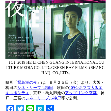
（C）2019 HE LI CHEN GUANG INTERNATIONAL CU
LTURE MEDIA CO.,LTD.,GREEN RAY FILMS（SHANG
HAI）CO.,LTD.,
映画『
鵞鳥湖の夜
』は、９月２５日（金）より、大阪・
梅田の
シネ・リーブル梅田
、吹田の
109シネマズ大阪エ
キスポシティ
、京都・烏丸御池の
アップリンク京都
、神
戸・三宮の
シネ・リーブル神戸
等で公開。
Facebook
Twitter
Line
Hatena
共