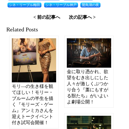
シネ・リーブル梅田
シネ・リーブル神戸
鵞鳥湖の夜
< 前の記事へ
次の記事へ >
Related Posts
金に取り憑かれ、欲
望をむき出しにした
人々が激しくぶつか
モリ―の生き様を観
り合う『藁にもすが
てほしい！モリー・
る獣たち』がいよい
ブルームの半生を描
よ劇場公開！
く『モリーズ・ゲー
ム』アンミカさんを
迎えトークイベント
付き試写会開催！