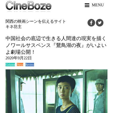
MENU
関西の映画シーンを伝えるサイト
キネ坊主
中国社会の底辺で生きる人間達の現実を描く
ノワールサスペンス『鵞鳥湖の夜』がいよい
よ劇場公開！
2020年9月22日
News
Review
Column