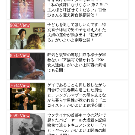
『私の奴隷になりなさい 第２章 ご
主人様と呼ばせてください』百合
沙さんを迎え舞台挨拶開催！
9093
View
子どもを返してほしいんです…特
別養子縁組で男の子を迎え入れた
夫婦の運命が動き出す『朝が来
る』がいよいよ劇場公開！
8533
View
狂気と復讐の連鎖に陥る様子が容
赦ないゴア描写で描かれる『Kfc
食人連鎖』がいよいよ関西の劇場
でも公開！
7634
View
ゲイであることを押し殺しながら
田舎町で思春期を過ごした男性
と、シングルマザーの母を支えな
がら暮らす男性が惹かれ合う『エ
ゴイスト』がいよいよ劇場公開！
6582
View
ウクライナの首都キーウの郊外で
起きたバビ・ヤール大虐殺を記録
映像で辿るドキュメンタリー『バ
ビ・ヤール』がいよいよ関西の劇