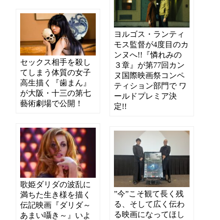
ヨルゴス・ランティ
モス監督が4度目のカ
ンヌへ!!『憐れみの
セックス相手を殺し
３章』が第77回カン
てしまう体質の女子
ヌ国際映画祭コンペ
高生描く『歯まん』
ティション部門で ワ
が大阪・十三の第七
ールドプレミア決
藝術劇場で公開！
定!!
歌姫ダリダの波乱に
”今”こそ観て長く残
満ちた生き様を描く
る、そして広く伝わ
伝記映画『ダリダ～
る映画になってほし
あまい囁き～』いよ