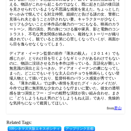
える。物語がこれから起こるのではなく、既に起きた話の後日談
を見させられているような不思議な感覚を覚えた。ちょっとした
やっかみで恨んでくる対立仲間、娼婦だと告げる謎の女、警察に
見張られ夫と会うことが許されない妻。キャラクターが少なく、
セリフも少ないことが本作品の魅力の一つにもなる。映画のカラ
ートーン、雨の演出、男の身につける服や家具、影と電飾のコン
トラスト、不毛な男女関係が絡み合い、複雑なストーリーが織り
成されていく。観ていると次第に心苦しくなっていくが、画面か
ら目を逸らせなくなってしまう。
ディアオ・イーナン監督の前作『薄氷の殺人』（２０１４）でも
感じたが、とりわけ目を引くようなギミックがあるわけでもない
のに、物語に没頭させる力を本作は持っている。言語化が難しい
無意識の演出と云うべきか。ディアオ・イーナンの虜になってし
まった。どこにでもいそうな主人公のチョウを映画らしくない登
場人物として描いており、監督特有のバランス感覚が秀でてい
る。『薄氷の殺人』では儚い表情を見せたグイ・ルンメイだが、
今作では更に無邪気な少女のような佇まいに驚いた。彼女の透明
感を放つ演技とフー・ゴーの粗野な演技が良い組み合わせ。まさ
に「どうしようもねえ男のどうしようもねえ話」であり、焦燥的
な気持ちになって鑑賞してほしい。
from
君山
Related Tags:
109シネマズ大阪エキスポシティ
アップリンク京都