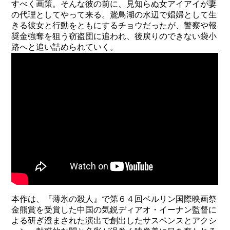
すべく画策。そんな彼の前に、見知らぬ女アイアイが妻
の代理としてやって来る。鵞鳥湖の水辺で娼婦として生
きる彼女と行動をともにするチョウだったが、警察や報
奨金強奪を狙う窃盗団に追われ、後戻りのできない袋小
路へと追い詰められていく。
本作は、『薄氷の殺人』で第６４回ベルリン国際映画祭
金熊賞を受賞した中国の気鋭ディアオ・イーナン監督に
よる研ぎ澄まされた演出で創出したサスペンスとアクシ