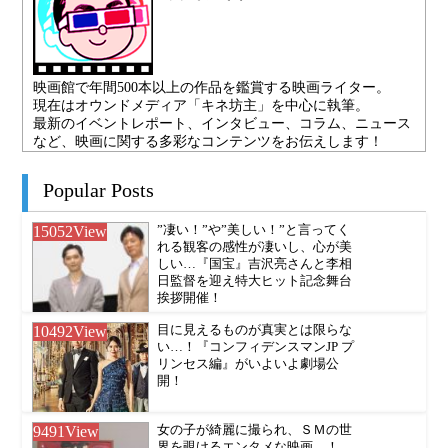
映画館で年間500本以上の作品を鑑賞する映画ライター。
現在はオウンドメディア「キネ坊主」を中心に執筆。
最新のイベントレポート、インタビュー、コラム、ニュース
など、映画に関する多彩なコンテンツをお伝えします！
Popular Posts
15052
View
”凄い！”や”美しい！”と言ってく
れる観客の感性が凄いし、心が美
しい…『国宝』吉沢亮さんと李相
日監督を迎え特大ヒット記念舞台
挨拶開催！
10492
View
目に見えるものが真実とは限らな
い…！『コンフィデンスマンJP プ
リンセス編』がいよいよ劇場公
開！
9491
View
女の子が綺麗に撮られ、ＳＭの世
界を覗けるエンタメな映画…！