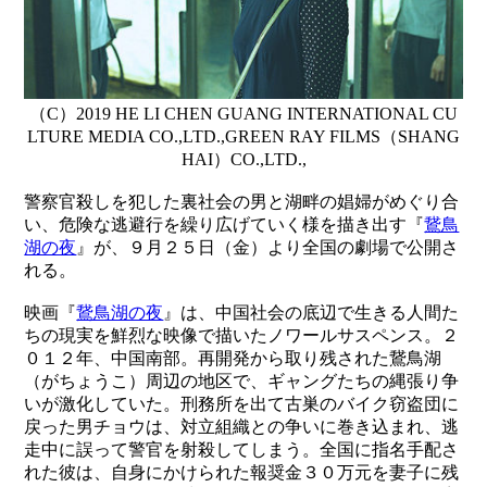
（C）2019 HE LI CHEN GUANG INTERNATIONAL CU
LTURE MEDIA CO.,LTD.,GREEN RAY FILMS（SHANG
HAI）CO.,LTD.,
警察官殺しを犯した裏社会の男と湖畔の娼婦がめぐり合
い、危険な逃避行を繰り広げていく様を描き出す『
鵞鳥
湖の夜
』が、９月２５日（金）より全国の劇場で公開さ
れる。
映画『
鵞鳥湖の夜
』は、中国社会の底辺で生きる人間た
ちの現実を鮮烈な映像で描いたノワールサスペンス。２
０１２年、中国南部。再開発から取り残された鵞鳥湖
（がちょうこ）周辺の地区で、ギャングたちの縄張り争
いが激化していた。刑務所を出て古巣のバイク窃盗団に
戻った男チョウは、対立組織との争いに巻き込まれ、逃
走中に誤って警官を射殺してしまう。全国に指名手配さ
れた彼は、自身にかけられた報奨金３０万元を妻子に残