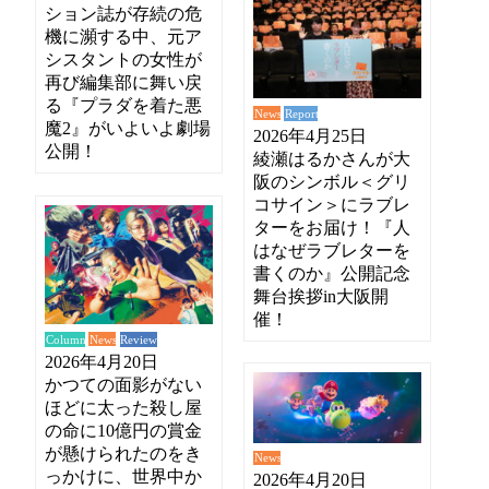
ション誌が存続の危
機に瀕する中、元ア
シスタントの女性が
再び編集部に舞い戻
る『プラダを着た悪
News
Report
魔2』がいよいよ劇場
2026年4月25日
公開！
綾瀬はるかさんが大
阪のシンボル＜グリ
コサイン＞にラブレ
ターをお届け！『人
はなぜラブレターを
書くのか』公開記念
舞台挨拶in大阪開
催！
News
Review
Column
2026年4月20日
かつての面影がない
ほどに太った殺し屋
の命に10億円の賞金
が懸けられたのをき
News
っかけに、世界中か
2026年4月20日