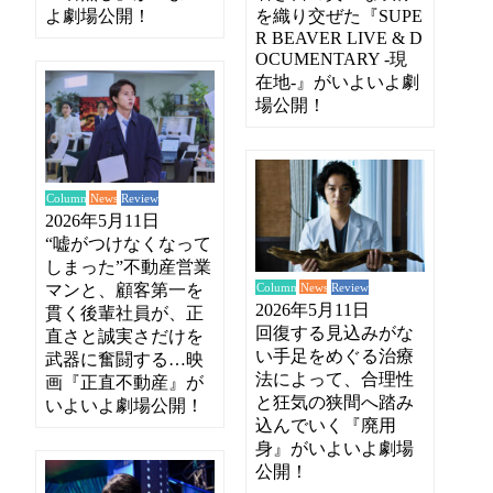
よ劇場公開！
を織り交ぜた『SUPE
R BEAVER LIVE & D
OCUMENTARY -現
在地-』がいよいよ劇
場公開！
News
Review
Column
2026年5月11日
“嘘がつけなくなって
しまった”不動産営業
News
Review
Column
マンと、顧客第一を
2026年5月11日
貫く後輩社員が、正
回復する見込みがな
直さと誠実さだけを
い手足をめぐる治療
武器に奮闘する…映
法によって、合理性
画『正直不動産』が
と狂気の狭間へ踏み
いよいよ劇場公開！
込んでいく『廃用
身』がいよいよ劇場
公開！