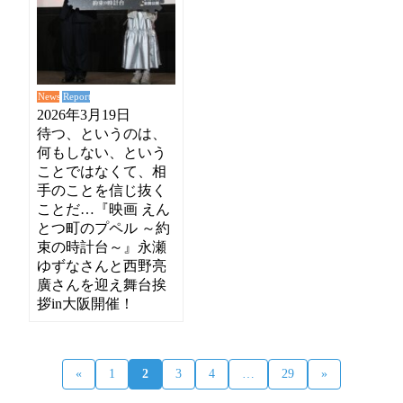
News
Report
2026年3月19日
待つ、というのは、
何もしない、という
ことではなくて、相
手のことを信じ抜く
ことだ…『映画 えん
とつ町のプペル ～約
束の時計台～』永瀬
ゆずなさんと西野亮
廣さんを迎え舞台挨
拶in大阪開催！
«
1
2
3
4
…
29
»