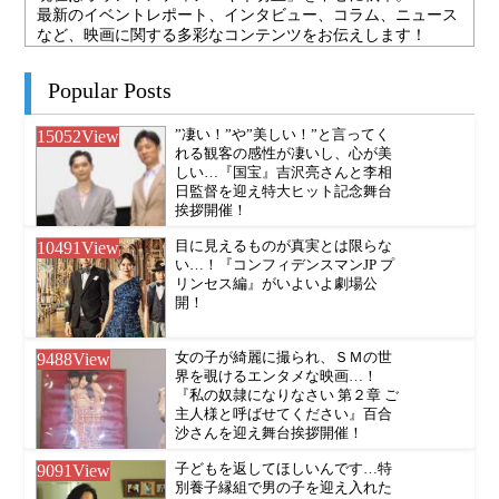
最新のイベントレポート、インタビュー、コラム、ニュース
など、映画に関する多彩なコンテンツをお伝えします！
Popular Posts
15052
View
”凄い！”や”美しい！”と言ってく
れる観客の感性が凄いし、心が美
しい…『国宝』吉沢亮さんと李相
日監督を迎え特大ヒット記念舞台
挨拶開催！
10491
View
目に見えるものが真実とは限らな
い…！『コンフィデンスマンJP プ
リンセス編』がいよいよ劇場公
開！
9488
View
女の子が綺麗に撮られ、ＳＭの世
界を覗けるエンタメな映画…！
『私の奴隷になりなさい 第２章 ご
主人様と呼ばせてください』百合
沙さんを迎え舞台挨拶開催！
9091
View
子どもを返してほしいんです…特
別養子縁組で男の子を迎え入れた