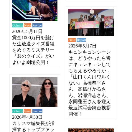
News
Review
Column
2026年5月11日
賞金1000万円を懸け
News
Report
た生放送クイズ番組
2026年5月7日
をめぐるミステリー
キュンキュンシーン
『君のクイズ』がい
は、どうやったら皆
よいよ劇場公開！
にキュンキュンして
もらえるやろうか…
『山口くんはワルく
ない』高橋恭平さ
ん、髙橋ひかるさ
ん、岩瀬洋志さん、
永岡蓮王さんを迎え
最速試写会舞台挨拶
News
Review
Column
開催！
2026年4月30日
カリスマ編集長が指
揮するトップファッ