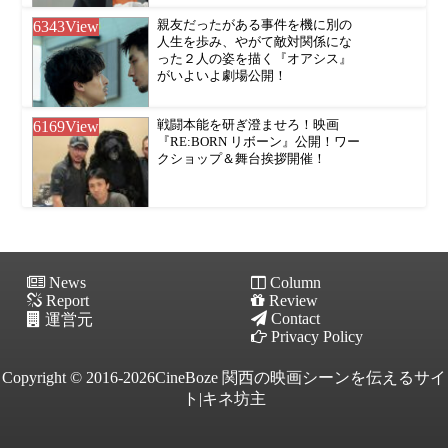
6343
View
親友だったがある事件を機に別の
人生を歩み、やがて敵対関係にな
った２人の姿を描く『オアシス』
がいよいよ劇場公開！
6169
View
戦闘本能を研ぎ澄ませろ！映画
『RE:BORN リボーン』公開！ワー
クショップ＆舞台挨拶開催！
News
Column
Report
Review
Contact
運営元
Privacy Policy
Copyright © 2016-2026CineBoze 関西の映画シーンを伝えるサイ
ト|キネ坊主