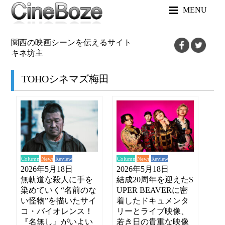
MENU
関西の映画シーンを伝えるサイト
キネ坊主
TOHOシネマズ梅田
News
News
Review
Review
Column
Column
2026年5月18日
2026年5月18日
無軌道な殺人に手を
結成20周年を迎えたS
染めていく“名前のな
UPER BEAVERに密
い怪物”を描いたサイ
着したドキュメンタ
コ・バイオレンス！
リーとライブ映像、
『名無し』がいよい
若き日の貴重な映像