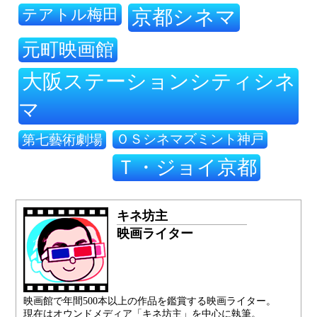
テアトル梅田
京都シネマ
元町映画館
大阪ステーションシティシネ
マ
ＯＳシネマズミント神戸
第七藝術劇場
Ｔ・ジョイ京都
キネ坊主
映画ライター
映画館で年間500本以上の作品を鑑賞する映画ライター。
現在はオウンドメディア「キネ坊主」を中心に執筆。