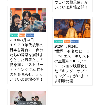
ウェイの堕天使』が
いよいよ劇場公開！
News
Review
Column
2026年3月24日
News
Review
Column
１９７０年代後半の
2026年3月24日
日本を舞台に、自分
“世界一有名なヒーロ
たちの音楽を届けよ
ー”イエス・キリスト
うとした若者たちの
の生涯を3DCGアニ
姿を描く『ストリー
メーション映画化し
ト・キングダム 自分
た『キング・オブ・
の音を鳴らせ。』が
キングス』がいよい
いよいよ劇場公開！
よ劇場公開！