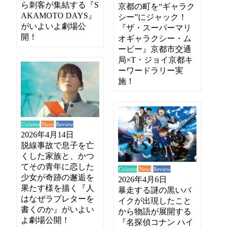
ら刺客が集結する『S
京都の町を“ギャラク
AKAMOTO DAYS』
シー”にジャック！
がいよいよ劇場公
『ザ・スーパーマリ
開！
オギャラクシー・ム
ービー』京都市交通
局×T・ジョイ京都キ
ーワードラリー実
施！
News
Review
Column
2026年4月14日
脱線事故で息子を亡
くした家族と、かつ
てその青年に恋した
News
Review
Column
少女が奇跡の邂逅を
2026年4月6日
果たす様を描く『人
暴走する謎の黒いバ
はなぜラブレターを
イクが出現したこと
書くのか』がいよい
から物語が展開する
よ劇場公開！
『名探偵コナン ハイ