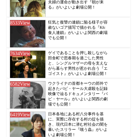
夫婦の運命が動き出す『朝が来
る』がいよいよ劇場公開！
8533
View
狂気と復讐の連鎖に陥る様子が容
赦ないゴア描写で描かれる『Kfc
食人連鎖』がいよいよ関西の劇場
でも公開！
7634
View
ゲイであることを押し殺しながら
田舎町で思春期を過ごした男性
と、シングルマザーの母を支えな
がら暮らす男性が惹かれ合う『エ
ゴイスト』がいよいよ劇場公開！
6582
View
ウクライナの首都キーウの郊外で
起きたバビ・ヤール大虐殺を記録
映像で辿るドキュメンタリー『バ
ビ・ヤール』がいよいよ関西の劇
場でも公開！
6419
View
日本各地にある村八分事件を基
に、実際に存在する村の掟を描
き、現代日本に潜む村社会の闇を
暴いたスリラー『嗤う蟲』がいよ
いよ劇場公開！