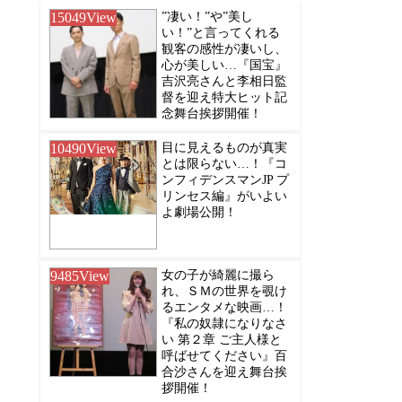
15049
View
”凄い！”や”美し
い！”と言ってくれる
観客の感性が凄いし、
心が美しい…『国宝』
吉沢亮さんと李相日監
督を迎え特大ヒット記
念舞台挨拶開催！
10490
View
目に見えるものが真実
とは限らない…！『コ
ンフィデンスマンJP プ
リンセス編』がいよい
よ劇場公開！
9485
View
女の子が綺麗に撮ら
れ、ＳＭの世界を覗け
るエンタメな映画…！
『私の奴隷になりなさ
い 第２章 ご主人様と
呼ばせてください』百
合沙さんを迎え舞台挨
拶開催！