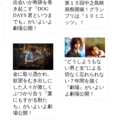
出会いが奇跡を巻
第１５回中之島映
バ
き起こす『DOG
画祭開催！グラン
時
DAYS 君といつま
プリは『１０ミニ
でも』がいよいよ
ッツ』！
劇場公開！
“どうしようもな
い男と女”による
金に取り憑かれ、
切なく忘れられな
欲望をむき出しに
い７年間を描く
した人々が激しく
『劇場』がいよい
ぶつかり合う『藁
よ劇場公開！
にもすがる獣た
ち』がいよいよ劇
場公開！