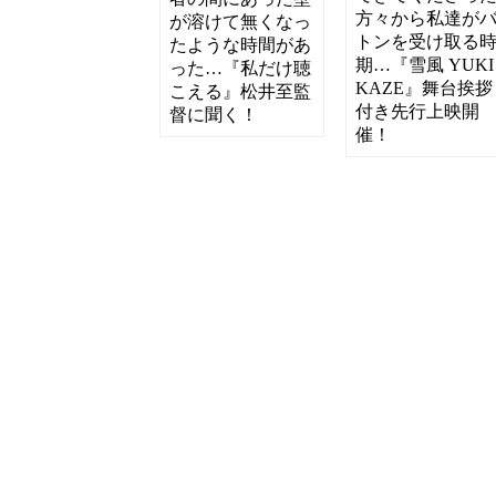
方々から私達が
が溶けて無くなっ
トンを受け取る
たような時間があ
期…『雪風 YUKI
った…『私だけ聴
KAZE』舞台挨拶
こえる』松井至監
付き先行上映開
督に聞く！
催！