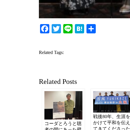
Facebook
Twitter
Line
Hatena
共
有
Related Tags:
Related Posts
戦後80年、生涯
かけて平和を伝
コーダとろうと聴
てきてくださっ
者の間にあった壁