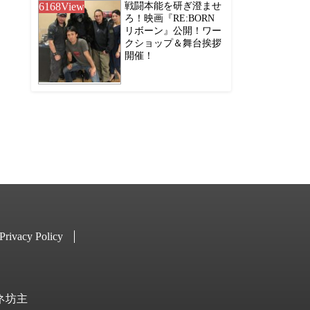
6168
View
戦闘本能を研ぎ澄ませ
ろ！映画『RE:BORN
リボーン』公開！ワー
クショップ＆舞台挨拶
開催！
Privacy Policy
キネ坊主