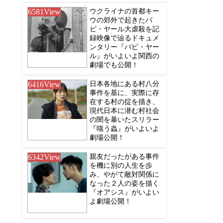
6581
View
ウクライナの首都キー
ウの郊外で起きたバ
ビ・ヤール大虐殺を記
録映像で辿るドキュメ
ンタリー『バビ・ヤー
ル』がいよいよ関西の
劇場でも公開！
6416
View
日本各地にある村八分
事件を基に、実際に存
在する村の掟を描き、
現代日本に潜む村社会
の闇を暴いたスリラー
『嗤う蟲』がいよいよ
劇場公開！
6342
View
親友だったがある事件
を機に別の人生を歩
み、やがて敵対関係に
なった２人の姿を描く
『オアシス』がいよい
よ劇場公開！