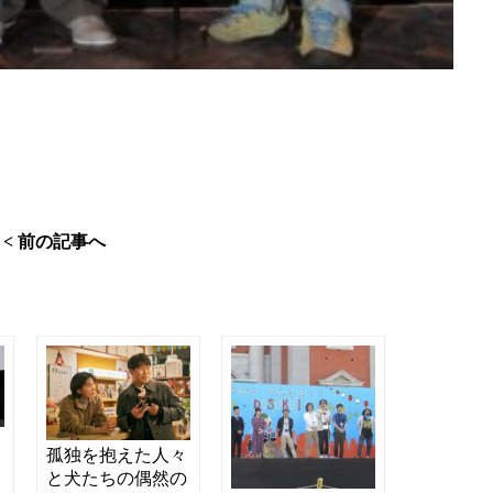
< 前の記事へ
を
孤独を抱えた人々
え
と犬たちの偶然の
た