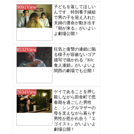
9091
View
子どもを返してほしい
んです…特別養子縁組
で男の子を迎え入れた
夫婦の運命が動き出す
『朝が来る』がいよい
よ劇場公開！
8532
View
狂気と復讐の連鎖に陥
る様子が容赦ないゴア
描写で描かれる『Kfc
食人連鎖』がいよいよ
関西の劇場でも公開！
7634
View
ゲイであることを押し
殺しながら田舎町で思
春期を過ごした男性
と、シングルマザーの
母を支えながら暮らす
男性が惹かれ合う『エ
ゴイスト』がいよいよ
劇場公開！