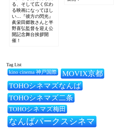
る、そして広く伝わ
る映画になってほし
い…『彼方の閃光』
眞栄田郷敦さんと半
野喜弘監督を迎え公
開記念舞台挨拶開
催！
Tag List
kino cinema 神戸国際
MOVIX京都
TOHOシネマズなんば
TOHOシネマズ二条
TOHOシネマズ梅田
なんばパークスシネマ