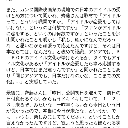
また、カンヌ国際映画祭の現地での日本のアイドルの受
けとめ方について聞かれ、齊藤さんは取材で「
ア
イ
ド
ル
っ
て、
ど
う
い
う
職
業
で
す
か」「アイドルが恋愛をしては
いけない、というのは何故ですか」「ファンがアイドル
に恋をする、というのは何故ですか」といったことを沢
山聞かれたことを明かし「私も、確かになんでだろう
な、と思いながら頑張って応えたんですけど、それは日
本ならでは、なんだな」と改めて認識。アジアでは、Ｋ
－ＰＯＰのアイドル文化が挙げられるが、タイでもアイ
ドル文化があるが「アイドルが恋愛したら寧ろ応援する
けど、日本ではまだ違うんですか」と聞かれたこともあ
り「同じアジアでも、日本だけなのかな、ここまでの文
化は…」と実感していた。
最後に、齊藤さんは「昨日、公開初日を迎えて…前日の
日付変わるぐらいからもうドキドキしていて、１、２、
３，来るぞ、みたいな…一昨年ぐらいから今日という日
が長かったので、本当に今日が来たな、というか。で
も、いつも、楽しみにしててください、ということしか
言えなかったんですけど、観ようと思ったら観られる状