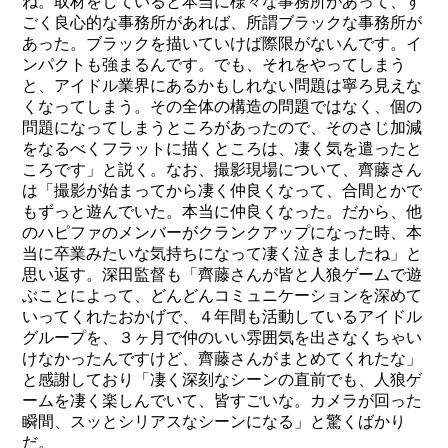
ね。取材をしていると本当に様々な事務所があって、す
ごく良心的な事務所があれば、所謂ブラックな事務所が
あった。ブラックを描いていけば際限がないんです。イ
ンパクトも強まるんです。でも、それをやってしまう
と、アイドル業界にあるかもしれない問題は寧ろ見えな
くなってしまう。その全体の構造の問題ではなく、個の
問題になってしまうところがあったので、そのさじ加減
をなるべくフラットに描くところは、凄く気を遣ったと
ころです」と説く。なお、撮影現場について、齊藤さん
は「撮影が始まってから凄く仲良くなって、合間とかで
もずっと遊んでいた。本当に仲良くなった。だから、他
のハピファのメンバーがクランクアップになった時、本
当に卒業みたいな気持ちになって凄く泣きましたね」と
思い返す。深田監督も「齊藤さんが皆と人狼ゲームで遊
ぶことによって、どんどんコミュニケーションを深めて
いってくれたおかげで、４年間も活動しているアイドル
グループを、３ヶ月で仲のいい雰囲気を出さなくちゃい
けなかったんですけど、齊藤さんがまとめてくれたな」
と感謝しており「凄く深刻なシーンの直前でも、人狼ゲ
ームを凄く楽しんでいて、皆すごいな。カメラが回った
瞬間、スッとシリアスなシーンになる」と驚くばかり
だ。