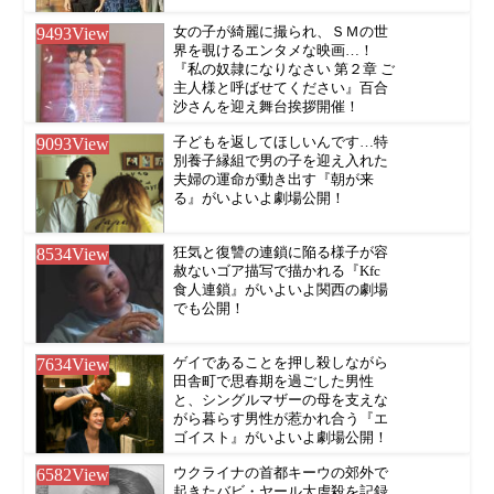
9493
View
女の子が綺麗に撮られ、ＳＭの世
界を覗けるエンタメな映画…！
『私の奴隷になりなさい 第２章 ご
主人様と呼ばせてください』百合
沙さんを迎え舞台挨拶開催！
9093
View
子どもを返してほしいんです…特
別養子縁組で男の子を迎え入れた
夫婦の運命が動き出す『朝が来
る』がいよいよ劇場公開！
8534
View
狂気と復讐の連鎖に陥る様子が容
赦ないゴア描写で描かれる『Kfc
食人連鎖』がいよいよ関西の劇場
でも公開！
7634
View
ゲイであることを押し殺しながら
田舎町で思春期を過ごした男性
と、シングルマザーの母を支えな
がら暮らす男性が惹かれ合う『エ
ゴイスト』がいよいよ劇場公開！
6582
View
ウクライナの首都キーウの郊外で
起きたバビ・ヤール大虐殺を記録