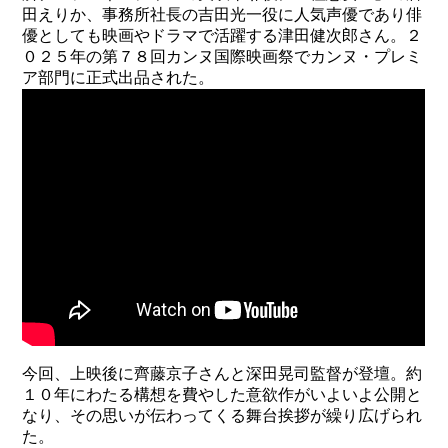
田えりか、事務所社長の吉田光一役に人気声優であり俳
優としても映画やドラマで活躍する津田健次郎さん。２
０２５年の第７８回カンヌ国際映画祭でカンヌ・プレミ
ア部門に正式出品された。
今回、上映後に齊藤京子さんと深田晃司監督が登壇。約
１０年にわたる構想を費やした意欲作がいよいよ公開と
なり、その思いが伝わってくる舞台挨拶が繰り広げられ
た。