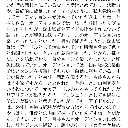
いた時の感じと似ているな」と受けとめており「決断力
や、最終的に成長したマイマイのように、私も覚悟を持
ってオーディションを受けさせていただきましたね」と
振り返る。オーディションでは、歌ったり踊ったり演技
をしたりしたが、深田監督とアイドル論や本作について
語ったことが印象に残っており「このオーディションは
楽しかったな」といった心持ちで終えたようだ。深田監
督は「アイドルとして活動されてきた時間も含めて色々
とお聞きしたい」といった意向があったことから、様々
なことを訪ねており「自分もすごく楽しかったな」と印
象に残っていた。オーディションでは、日向坂46の楽曲
で歌とダンスを披露してもらい「自信に満ちている。す
ごい良かった」と喜び、感想を伝えると、齊藤さんから
は「本家ですから」と返された、とのこと。山岡真衣と
いう役について「元々アイドルの方がやってくれた方が
リアリティが出るだろう。プロジェクトとしても絶対に
その方が良い」と考えていたが「でも、アイドルの方
は、必ずしも演技経験が豊富な方ばかりではないので、
やっぱり、俳優との両面で探っていたんですね」と明か
す。そういった中で、齊藤さんがオーディションに参加
し、歌とダンスを絶賛し、劇中のシーン（
カ
ラ
オ
ケ店
の