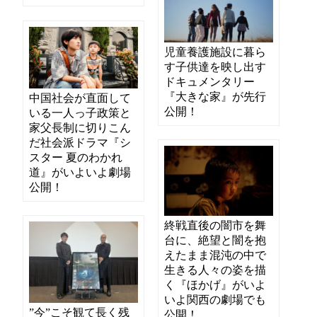
児童養護施設に暮ら
す子供達を映し出す
ドキュメンタリー
『大きな家』が先行
中国社会が直面して
公開！
いる一人っ子政策と
家父長制に切りこん
だ社会派ドラマ『シ
スター 夏のわかれ
道』がいよいよ劇場
公開！
終戦直後の闇市を舞
台に、絶望と闇を抱
えたまま混沌の中で
生きる人々の姿を描
く『ほかげ』がいよ
いよ関西の劇場でも
”今”こそ観て長く残
公開！