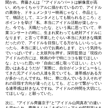
聞かれ、齊藤さんは「”
ア
イ
ド
ル”
パ
ー
ト
は
解
像
度
が
高
い。めちゃくちゃリアルに描かれているので、アイドル
の裏側を、ドキュメンタリー映画じゃなく、作品とし
て、物語として、エンタメとしても観られるところ」と
ポイントを挙げ「
私、本当にアイドル活動が楽しかっ
た。今でも、天職だったな、という風に思っていて、卒
業コンサートの時に、生まれ変わっても絶対アイドルに
なります、と言って卒業したぐらい本当に大好きな職業
だったので、アイドルを目指してる方がもしいらっしゃ
ったら、本当に楽しいのでお薦めします、という気持ち
でいっぱいです」と太鼓判を押す。深田監督は「現役の
アイドルの方には、映画の中で特にココを観てほしい
な」といった思いや「自由に感じ取ってほしい」という
思いはあるようだが「実際に、自分がインタビューをし
てきた元アイドルの人達を見ていても、連帯感がある方
が多かったんですね。特に、寮に住んでいる３人それぞ
れの目指す方向が違ったとしても、どこかで繋がってい
る連帯感は好きなんですね。
ア
イ
ド
ル
の
仲
間
を
大
切
に
し
て
ほ
し
いな」と願っていた。
次に、”アイドル齊藤京子”と”アイドル山岡真衣”の違い
を尋ねられ、齊藤さんは「まずビジュアルや髪型等はま