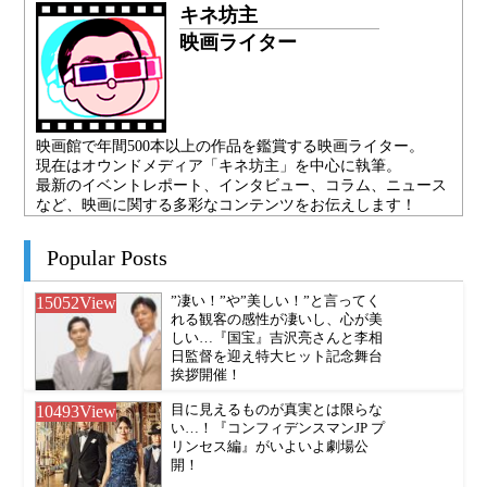
キネ坊主
映画ライター
映画館で年間500本以上の作品を鑑賞する映画ライター。
現在はオウンドメディア「キネ坊主」を中心に執筆。
最新のイベントレポート、インタビュー、コラム、ニュース
など、映画に関する多彩なコンテンツをお伝えします！
Popular Posts
15052
View
”凄い！”や”美しい！”と言ってく
れる観客の感性が凄いし、心が美
しい…『国宝』吉沢亮さんと李相
日監督を迎え特大ヒット記念舞台
挨拶開催！
10493
View
目に見えるものが真実とは限らな
い…！『コンフィデンスマンJP プ
リンセス編』がいよいよ劇場公
開！