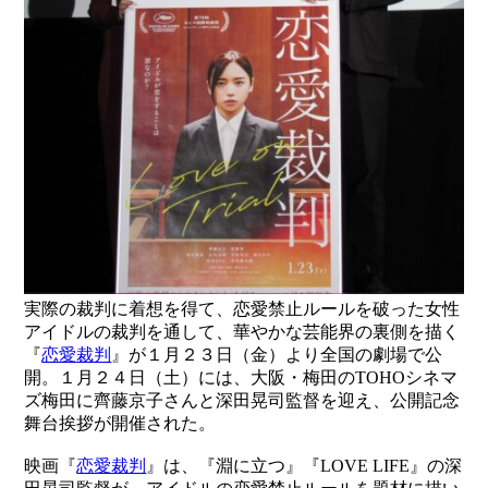
実際の裁判に着想を得て、恋愛禁止ルールを破った女性
アイドルの裁判を通して、華やかな芸能界の裏側を描く
『
恋愛裁判
』が１月２３日（金）より全国の劇場で公
開。１月２４日（土）には、大阪・梅田のTOHOシネマ
ズ梅田に齊藤京子さんと深田晃司監督を迎え、公開記念
舞台挨拶が開催された。
映画『
恋愛裁判
』は、『淵に立つ』『LOVE LIFE』の深