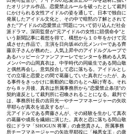
田晃司監督が、アイドルの恋愛禁止ルールを題材に描い
たオリジナル作品。恋愛禁止ルールを破ったとして裁判
にかけられる女性アイドルの姿を通して、日本で独自に
発展したアイドル文化と、その中で暗黙の了解とされて
きた”アイドルの恋愛禁止”問題について切り込んだ社会
派ドラマ。深田監督が”元アイドルの女性に賠償命令”と
いう新聞記事に着想を得て、構想から１０年をかけて完
成させた作品で、主演を日向坂46の元メンバーである齊
藤京子さんが務めた。人気上昇中のアイドルグループで
あるハッピー☆ファンファーレでセンターを務める人気
メンバーの山岡真衣は、中学時代の同級生である間山敬
と偶然再会し、意気投合して恋に落ちる。アイドルとし
ての立場と恋愛との間で葛藤していた真衣だったが、あ
る事件をきっかけに衝動的に敬のもとへ駆け寄る。それ
から８ヶ月後、真衣は所属事務所から”恋愛禁止条項”の
契約違反として裁判所に召喚されることになる。裁判で
は、事務所社長の吉田光一やチーフマネージャーの矢吹
早耶らが真衣を追及するが…
元アイドルである齊藤さんが、その経験を生かして真衣
の葛藤や成長を繊細に演じた。真衣と恋に落ちる間山敬
役にドラマ「SHOGUN 将軍」の倉悠貴さん、所属事務
所チーフマネージャーの矢吹早耶役に「極悪女王」の唐