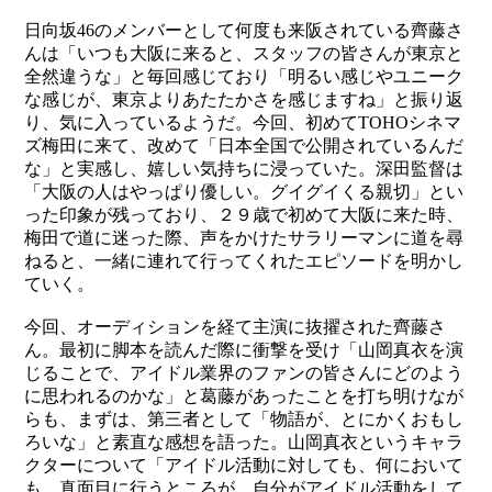
日向坂46のメンバーとして何度も来阪されている齊藤さ
んは「いつも大阪に来ると、スタッフの皆さんが東京と
全然違うな」と毎回感じており「明るい感じやユニーク
な感じが、東京よりあたたかさを感じますね」と振り返
り、気に入っているようだ。今回、初めてTOHOシネマ
ズ梅田に来て、改めて「日本全国で公開されているんだ
な」と実感し、嬉しい気持ちに浸っていた。深田監督は
「大阪の人はやっぱり優しい。グイグイ
く
る
親
切
」とい
った印象が残っており、２９歳で初めて大阪に来た時、
梅田で道に迷った際、声をかけたサラリーマンに道を尋
ねると、一緒に連れて行ってくれたエピソードを明かし
ていく。
今回、オーディションを経て主演に抜擢された齊藤さ
ん。最初に脚本を読んだ際に衝撃を受け「山岡真衣を演
じることで、アイドル業界のファンの皆さんにどのよう
に思われるのかな」と葛藤があったことを打ち明けなが
らも、まずは、第三者として「物語が、とにかくおもし
ろいな」と素直な感想を語った。山岡真衣というキャラ
クターについて「アイドル活動に対しても、何において
も、真面目に行うところが、自分がアイドル活動をして