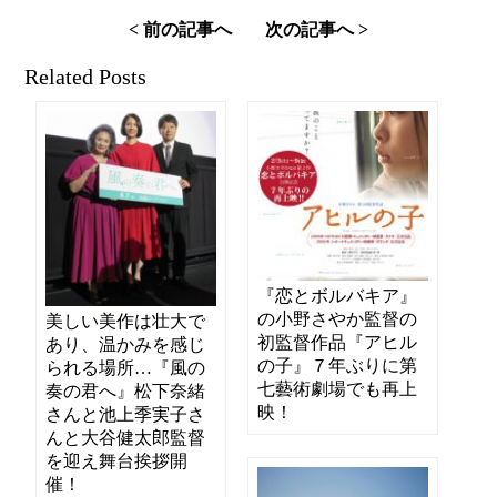
< 前の記事へ
次の記事へ >
Related Posts
『恋とボルバキア』
の小野さやか監督の
美しい美作は壮大で
初監督作品『アヒル
あり、温かみを感じ
の子』７年ぶりに第
られる場所…『風の
七藝術劇場でも再上
奏の君へ』松下奈緒
映！
さんと池上季実子さ
んと大谷健太郎監督
を迎え舞台挨拶開
催！