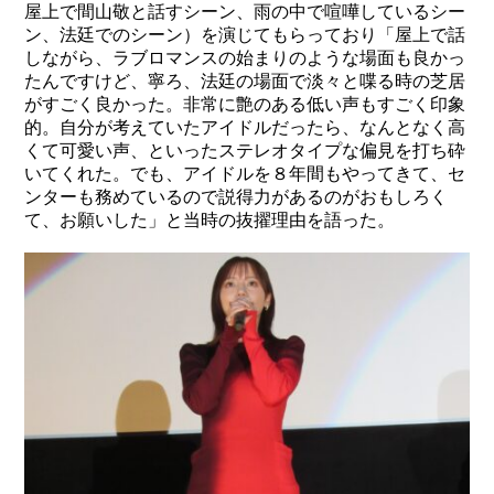
屋
上
で間山敬
と
話
すシーン
、雨の中で喧嘩しているシー
ン、法廷でのシーン
）を演じてもらっており「屋上で話
しながら、ラブロマンスの始まりのような場面も良かっ
たんですけど、寧ろ、法廷の場面で淡々と喋る時の芝居
がすごく良かった。非常に艶のある低い声もすごく印象
的。自分が考えていたアイドルだったら、なんとなく高
くて可愛い声、といったステレオタイプな偏見を打ち砕
いてくれた。でも、アイドルを８年間もやってきて、セ
ンターも務めているので説得力があるのがおもしろく
て、お願いした」と当時の抜擢理由を語った。