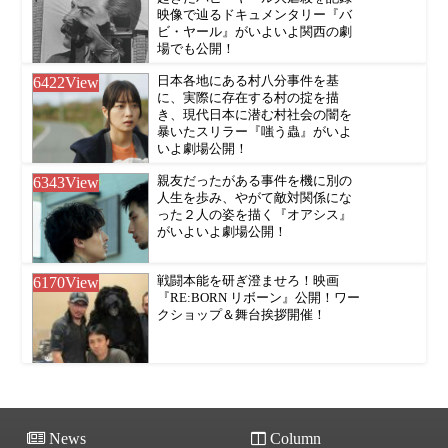
映像で辿るドキュメンタリー『バ
ビ・ヤール』がいよいよ関西の劇
場でも公開！
6422
View
日本各地にある村八分事件を基
に、実際に存在する村の掟を描
き、現代日本に潜む村社会の闇を
暴いたスリラー『嗤う蟲』がいよ
いよ劇場公開！
6343
View
親友だったがある事件を機に別の
人生を歩み、やがて敵対関係にな
った２人の姿を描く『オアシス』
がいよいよ劇場公開！
6170
View
戦闘本能を研ぎ澄ませろ！映画
『RE:BORN リボーン』公開！ワー
クショップ＆舞台挨拶開催！
News
Column