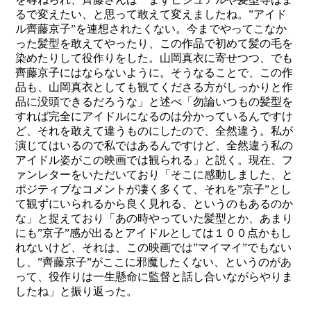
るで変えたい、と思って敢えて変えましたね。”アイド
ル齊藤京子”を連想されたくない。今までやってこなか
った髪型を敢えてやったり、この作品で初めて髪の毛を
染めたりして役作りをした。山岡真衣に寄せつつ、でも
齊藤京子にはならないように。そうなることで、この作
品も、山岡真衣としても観てくださる方がしっかりと作
品に没頭できるだろうな」と述べ「勿論いつもの髪型を
すれば完全にアイドルになるのは分かっているんですけ
ど、それを敢えて違うものにしたので、全然違う。私が
演じてはいるので私ではあるんですけど、全然違う私の
アイドル姿がこの映画では観られる」と説く。現在、フ
ァンレターをいただいており「そこに感動しました、と
ポジティブなコメントが凄く多くて、それを”京子”とし
て観ずにいられるから良く見れる、というのもあるのか
な」と捉えており「あの時やっていた髪型とか、あまり
にも”京子”感が出るとアイドルとしては１００点かもし
れないけど、それは、この映画では”マイマイ”でもない
し、”齊藤京子”がここに邪魔したくない、というのがあ
って、役作りは一生懸命に監督と話し合いながらやりま
したね」と振り返った。