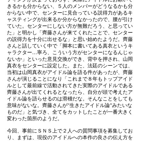
きるかも分からない、５人のメンバーがどうなるかも分
からない中で、センターに見合っている説得力があるキ
ャスティングが出来るか分からなかったので、腰が引け
ていた。センターにしない方が無難だろう、と思ってい
た」と明かし「齊藤さんが来てくれたことで、センター
の説得力を十分に出せるな」と思い始めたようだ。齊藤
さんと話していく中で「脚本に書いてある真衣というキ
ャラクター…寧ろ、こういう方がセンターになるんじゃ
ないか」といった意見交換ができ、背中を押され、山岡
真衣をセンターに設定した。また、法廷のシーンでは、
当初は山岡真衣がアイドル論を語る件があったが、齊藤
さんが演じることになり「これまで８年もトップアイド
ルとして最前線で活動されてきた実際のアイドルである
齊藤さんが出てくれるとなったら、自分が頭で考えたア
イドル論を語らせるのは滑稽だな。そんなことをしても
意味がないな。齊藤さんが”生きたアイドル論”みたいな
ものだ」と気づき、全てをカットしたことが一番大きく
変わった箇所のようだ。
今回、事前にＳＮＳ上で２人への質問事項を募集してお
り、まずは、現役のアイドルへの本作の良さの伝え方を