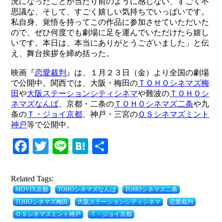
況になったことが当たり前のように感じない、すごく不
思議な、そして、すごく嬉しい気持ちでいっぱいです。
私自身、覚悟を持ってこの作品に参加させていただいた
ので、ぜひ何度でも劇場に足を運んでいただけたら嬉し
いです。本日は、本当にありがとうございました」と伝
え、舞台挨拶を締め括った。
映画『
恋愛裁判
』は、１月２３日（金）より全国の劇場
で公開中。関西では、大阪・梅田の
ＴＯＨＯシネマズ梅
田
や
大阪ステーションシティシネマ
や難波の
ＴＯＨＯシ
ネマズなんば
、京都・二条の
ＴＯＨＯシネマズ二条
や九
条の
Ｔ・ジョイ京都
、神戸・三宮の
ＯＳシネマズミント
神戸
等で公開中。
Facebook
Twitter
Line
Hatena
共
有
Related Tags:
MOVIX京都
TOHOシネマズなんば
TOHOシネマズ二条
TOHOシネマズ梅田
大阪ステーションシティシネマ
恋愛裁判
ＯＳシネマズミント神戸
Ｔ・ジョイ京都