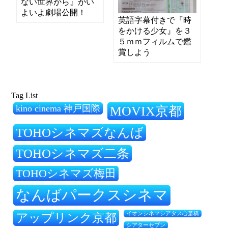
ない世界から』がい
よいよ劇場公開！
英語字幕付きで『時
をかける少女』を３
５ｍｍフィルムで鑑
賞しよう
Tag List
kino cinema 神戸国際
MOVIX京都
TOHOシネマズなんば
TOHOシネマズ二条
TOHOシネマズ梅田
なんばパークスシネマ
アップリンク京都
イオンシネマシアタス心斎橋
シアターセブン