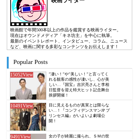
映画ライター
映画館で年間500本以上の作品を鑑賞する映画ライター。
現在はオウンドメディア「キネ坊主」を中心に執筆。
最新のイベントレポート、インタビュー、コラム、ニュース
など、映画に関する多彩なコンテンツをお伝えします！
Popular Posts
15052
View
”凄い！”や”美しい！”と言ってく
れる観客の感性が凄いし、心が美
しい…『国宝』吉沢亮さんと李相
日監督を迎え特大ヒット記念舞台
挨拶開催！
10491
View
目に見えるものが真実とは限らな
い…！『コンフィデンスマンJP プ
リンセス編』がいよいよ劇場公
開！
9491
View
女の子が綺麗に撮られ、ＳＭの世