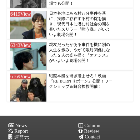
場でも公開！
6419
View
日本各地にある村八分事件を基
に、実際に存在する村の掟を描
き、現代日本に潜む村社会の闇を
暴いたスリラー『嗤う蟲』がいよ
いよ劇場公開！
6343
View
親友だったがある事件を機に別の
人生を歩み、やがて敵対関係にな
った２人の姿を描く『オアシス』
がいよいよ劇場公開！
6169
View
戦闘本能を研ぎ澄ませろ！映画
『RE:BORN リボーン』公開！ワー
クショップ＆舞台挨拶開催！
News
Column
Report
Review
Contact
運営元