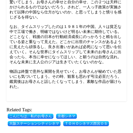
驚いてしまう。お母さんの幸せと自分の幸せ、この２つは天秤に
かけられるものではないだろう。されど、一人っ子政策が実施さ
れて以降の中国なら仕方がないのか、と思ってしまうと憤りを感
じざるを得ない。
なお、タイムスリップしたのは１９８１年の中国。人々は貧乏な
中で工場で働き、明確ではないけど明るい未来に期待している。
どことなく、戦後の日本が行動経済成長にのっかろうと精を出し
ている姿と重なって見えた。どこかに出世のチャンスがあるよう
に見えたら頑張るし、良き出逢いがあれば必死になって思いを伝
えていく。そんな世界にタイムスリップして未来のお母さんに出
会ったら、本当に幸せになってほしい、と願うのは自然な流れ。
そんな未来に主人公のジアは生きていたくないのかな。
物語は終盤で意外な展開を見せていく。お母さんが秘めていた思
いにも気づいてしまう。その時、観客も思わず号泣必至だろう。
鑑賞後はお母さんと話したくなってしまう、素敵な作品が届けら
れた。
Related Tags:
こんにちは、私のお母さん
京都シネマ
大阪ステーションシティシネマ
ＴＯＨＯシネマズ西宮ＯＳ