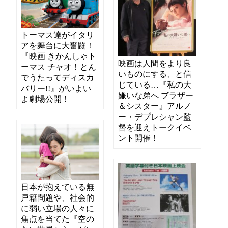
トーマス達がイタリ
アを舞台に大奮闘！
『映画 きかんしゃト
映画は人間をより良
ーマス チャオ！とん
いものにする、と信
でうたってディスカ
じている…『私の大
バリー!!』がいよい
嫌いな弟へ ブラザー
よ劇場公開！
＆シスター』アルノ
ー・デプレシャン監
督を迎えトークイベ
ント開催！
日本が抱えている無
戸籍問題や、社会的
に弱い立場の人々に
焦点を当てた『空の