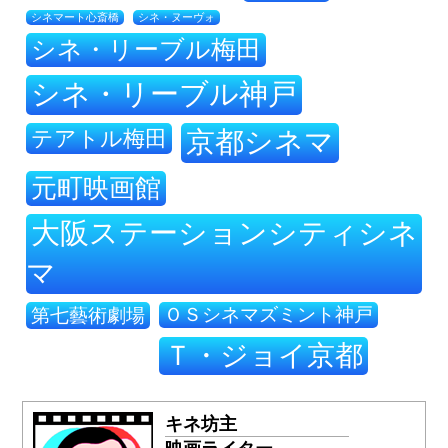
シネ・ヌーヴォ
シネマート心斎橋
シネ・リーブル梅田
シネ・リーブル神戸
テアトル梅田
京都シネマ
元町映画館
大阪ステーションシティシネ
マ
ＯＳシネマズミント神戸
第七藝術劇場
Ｔ・ジョイ京都
キネ坊主