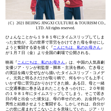
（C）2021 BEIJING JINGXI CULTURE & TOURISM CO.,
LTD. All rights reserved.
ひょんなことから１９８１年にタイムスリップしてしま
った女性が、元の世界で苦労をかけてきた母を幸せにし
ようと奮闘する姿を描く『
こんにちは、私のお母さん
』
が１月７日（金）より全国の劇場で公開される。
映画『
こんにちは、私のお母さん
』は、中国の人気喜劇
女優ジア・リンが初監督・脚本・主演を務め、亡き母と
の実話を織り交ぜながら描いたタイムスリップ・コメデ
ィ。元気と明るさだけが取り柄で、何をやっても上手く
いかず母に苦労ばかりかけてきた娘。ある日、母と一緒
に交通事故に巻き込まれたことをきっかけに、２０年前
の１９８１年にタイムスリップしてしまう。そこで若き
日の母と出会った彼女は、母の幸せのため、お金持ちの
男性と結婚させようと奮闘する。しかしそれは、自分が
この世に産まれてこないことを意味していた。ジア・リ