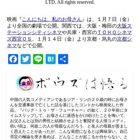
LTD. All rights reserved.
映画『
こんにちは、私のお母さん
』は、１月７日（金）
より全国の劇場で公開。関西では、大阪・梅田の
大阪ス
テーションシティシネマ
や兵庫・西宮の
ＴＯＨＯシネマ
ズ西宮ＯＳ
、１月１４日（金）より京都・烏丸の
京都シ
ネマ
などで公開。
Facebook
Twitter
Line
Hatena
共
有
中国の人気コメディアンであるジア・リンの２０歳の時にお母さ
んを交通事故で亡くした話を基にしたコントから映画化した作
品。『バック・トゥ・ザ・フューチャー』の如く、２０年前にタ
イムスリップして、お母さんに迷惑をかけ続けたことを悔いて、
お父さんとは別の男性と結婚させようと奮闘する人情コメディ。
幼い頃は、何故この人が母親なんだろう、と友人の母親が羨まし
く思えたことがあったが、こんな発想になるとは興味深い。自己
否定の極論を突き進めば、どんなことが起こるか分からない、と