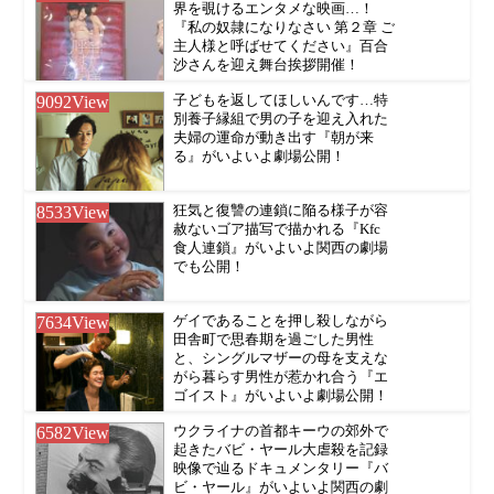
界を覗けるエンタメな映画…！
『私の奴隷になりなさい 第２章 ご
主人様と呼ばせてください』百合
沙さんを迎え舞台挨拶開催！
9092
View
子どもを返してほしいんです…特
別養子縁組で男の子を迎え入れた
夫婦の運命が動き出す『朝が来
る』がいよいよ劇場公開！
8533
View
狂気と復讐の連鎖に陥る様子が容
赦ないゴア描写で描かれる『Kfc
食人連鎖』がいよいよ関西の劇場
でも公開！
7634
View
ゲイであることを押し殺しながら
田舎町で思春期を過ごした男性
と、シングルマザーの母を支えな
がら暮らす男性が惹かれ合う『エ
ゴイスト』がいよいよ劇場公開！
6582
View
ウクライナの首都キーウの郊外で
起きたバビ・ヤール大虐殺を記録
映像で辿るドキュメンタリー『バ
ビ・ヤール』がいよいよ関西の劇