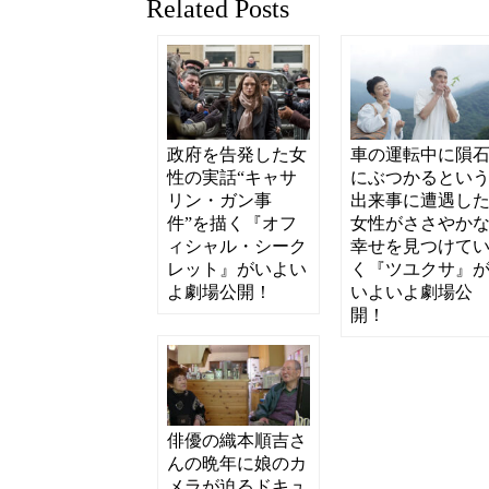
Related Posts
政府を告発した女
車の運転中に隕
性の実話“キャサ
にぶつかるとい
リン・ガン事
出来事に遭遇し
件”を描く『オフ
女性がささやか
ィシャル・シーク
幸せを見つけて
レット』がいよい
く『ツユクサ』
よ劇場公開！
いよいよ劇場公
開！
俳優の織本順吉さ
んの晩年に娘のカ
メラが迫るドキュ