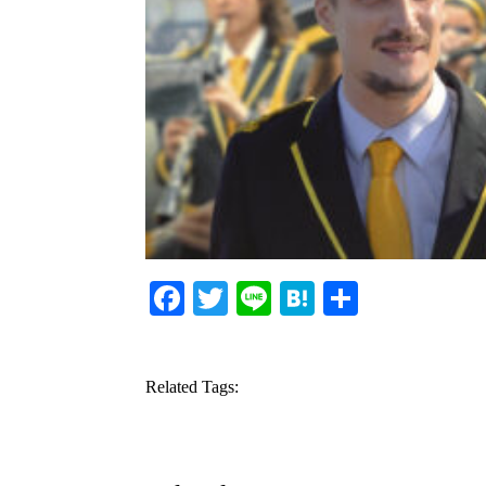
Facebook
Twitter
Line
Hatena
共
有
Related Tags: