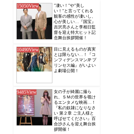
15050
View
”凄い！”や”美し
い！”と言ってくれる
観客の感性が凄いし、
心が美しい…『国宝』
吉沢亮さんと李相日監
督を迎え特大ヒット記
念舞台挨拶開催！
10490
View
目に見えるものが真実
とは限らない…！『コ
ンフィデンスマンJP プ
リンセス編』がいよい
よ劇場公開！
9485
View
女の子が綺麗に撮ら
れ、ＳＭの世界を覗け
るエンタメな映画…！
『私の奴隷になりなさ
い 第２章 ご主人様と
呼ばせてください』百
合沙さんを迎え舞台挨
拶開催！