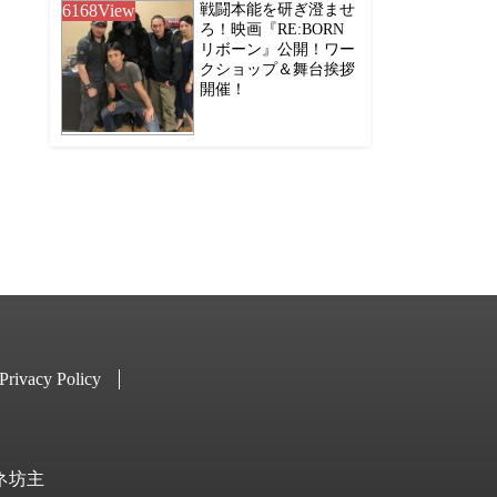
6168
View
戦闘本能を研ぎ澄ませ
ろ！映画『RE:BORN
リボーン』公開！ワー
クショップ＆舞台挨拶
開催！
Privacy Policy
キネ坊主