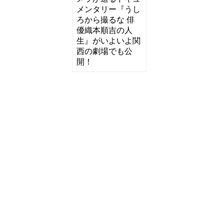
メンタリー『うし
ろから撮るな 俳
優織本順吉の人
生』がいよいよ関
西の劇場でも公
開！