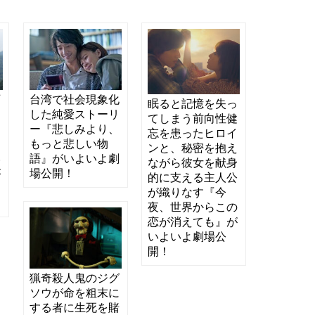
石
台湾で社会現象化
眠ると記憶を失っ
う
した純愛ストーリ
てしまう前向性健
た
ー『悲しみより、
忘を患ったヒロイ
な
もっと悲しい物
ンと、秘密を抱え
い
語』がいよいよ劇
ながら彼女を献身
が
場公開！
的に支える主人公
が織りなす『今
夜、世界からこの
恋が消えても』が
いよいよ劇場公
開！
猟奇殺人鬼のジグ
ソウが命を粗末に
する者に生死を賭