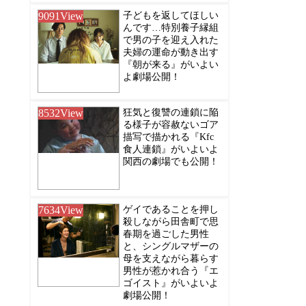
9091
View
子どもを返してほしい
んです…特別養子縁組
で男の子を迎え入れた
夫婦の運命が動き出す
『朝が来る』がいよい
よ劇場公開！
8532
View
狂気と復讐の連鎖に陥
る様子が容赦ないゴア
描写で描かれる『Kfc
食人連鎖』がいよいよ
関西の劇場でも公開！
7634
View
ゲイであることを押し
殺しながら田舎町で思
春期を過ごした男性
と、シングルマザーの
母を支えながら暮らす
男性が惹かれ合う『エ
ゴイスト』がいよいよ
劇場公開！