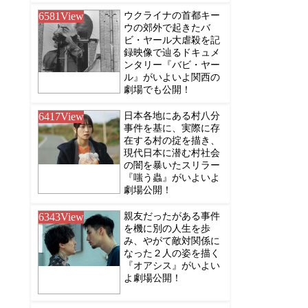
6581
View
ウクライナの首都キー
ウの郊外で起きたバ
ビ・ヤール大虐殺を記
録映像で辿るドキュメ
ンタリー『バビ・ヤー
ル』がいよいよ関西の
劇場でも公開！
6417
View
日本各地にある村八分
事件を基に、実際に存
在する村の掟を描き、
現代日本に潜む村社会
の闇を暴いたスリラー
『嗤う蟲』がいよいよ
劇場公開！
6343
View
親友だったがある事件
を機に別の人生を歩
み、やがて敵対関係に
なった２人の姿を描く
『オアシス』がいよい
よ劇場公開！