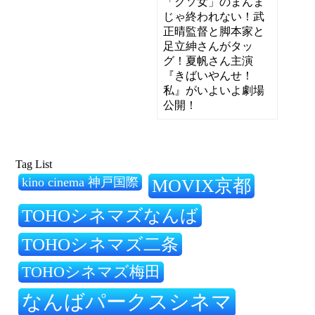
「クソ女」のまんま
じゃ終われない！武
正晴監督と脚本家と
足立紳さんがタッ
グ！夏帆さん主演
『きばいやんせ！
私』がいよいよ劇場
公開！
Tag List
kino cinema 神戸国際
MOVIX京都
TOHOシネマズなんば
TOHOシネマズ二条
TOHOシネマズ梅田
なんばパークスシネマ