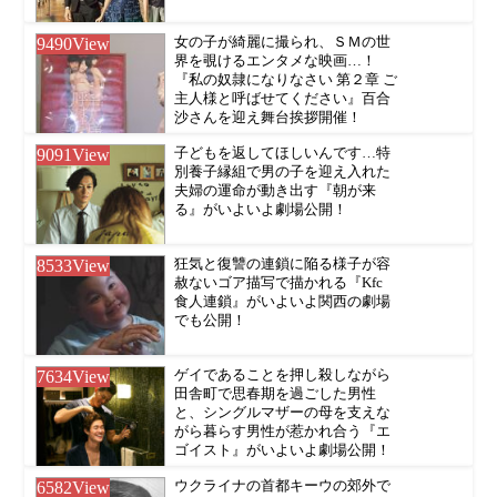
9490
View
女の子が綺麗に撮られ、ＳＭの世
界を覗けるエンタメな映画…！
『私の奴隷になりなさい 第２章 ご
主人様と呼ばせてください』百合
沙さんを迎え舞台挨拶開催！
9091
View
子どもを返してほしいんです…特
別養子縁組で男の子を迎え入れた
夫婦の運命が動き出す『朝が来
る』がいよいよ劇場公開！
8533
View
狂気と復讐の連鎖に陥る様子が容
赦ないゴア描写で描かれる『Kfc
食人連鎖』がいよいよ関西の劇場
でも公開！
7634
View
ゲイであることを押し殺しながら
田舎町で思春期を過ごした男性
と、シングルマザーの母を支えな
がら暮らす男性が惹かれ合う『エ
ゴイスト』がいよいよ劇場公開！
6582
View
ウクライナの首都キーウの郊外で