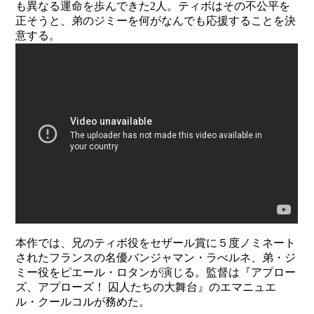
も異なる運命を歩んできた2人。ティボはその不公平を
正そうと、弟のジミーを何がなんでも応援することを決
意する。
本作では、兄のティボ役をセザール賞に５度ノミネート
されたフランスの名優バンジャマン・ラべルネ、弟・ジ
ミー役をピエール・ロタンが演じる。監督は『アプロー
ズ、アプローズ！ 囚人たちの大舞台』のエマニュエ
ル・クールコルが務めた。