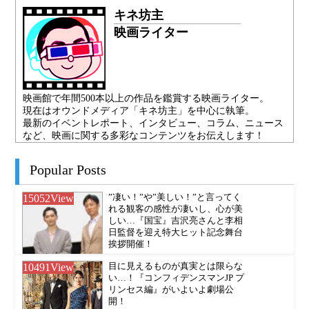
キネ坊主
映画ライター
映画館で年間500本以上の作品を鑑賞する映画ライター。
現在はオウンドメディア「キネ坊主」を中心に執筆。
最新のイベントレポート、インタビュー、コラム、ニュース
など、映画に関する多彩なコンテンツをお伝えします！
Popular Posts
15052
View
”凄い！”や”美しい！”と言ってく
れる観客の感性が凄いし、心が美
しい…『国宝』吉沢亮さんと李相
日監督を迎え特大ヒット記念舞台
挨拶開催！
10491
View
目に見えるものが真実とは限らな
い…！『コンフィデンスマンJP プ
リンセス編』がいよいよ劇場公
開！