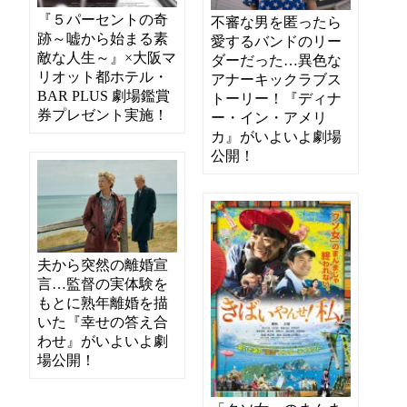
『５パーセントの奇
不審な男を匿ったら
跡～嘘から始まる素
愛するバンドのリー
敵な人生～』×大阪マ
ダーだった…異色な
リオット都ホテル・
アナーキックラブス
BAR PLUS 劇場鑑賞
トーリー！『ディナ
券プレゼント実施！
ー・イン・アメリ
カ』がいよいよ劇場
公開！
夫から突然の離婚宣
言…監督の実体験を
もとに熟年離婚を描
いた『幸せの答え合
わせ』がいよいよ劇
場公開！