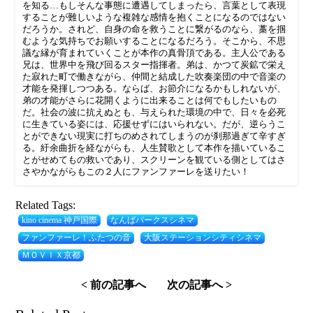
を知る…もしそんな事態に遭遇してしまったら、言葉として表現
することが難しいような複雑な感情を抱くことになるのではない
だろうか。されど、自身の命を救うことに繋がるのなら、藁を掴
むような気持ちでお願いすることになるだろう。そこから、不思
議な縁が育まれていくことが本作の真骨頂である。主人公である
兄は、世界中を飛び回るスター指揮者。弟は、かつて炭鉱で栄え
た寂れた町で働きながら、仲間と結成した吹奏楽団の中で音楽の
才能を発揮しつつある。ならば、お節介になるかもしれないが、
弟の才能がさらに花開くように出来ることは何でもしたいもの
だ。社会の波に抗えぬとも、与えられた環境の中で、日々を必死
に生きている姿には、応援せずにはいられない。だが、逆らうこ
とができない現実に打ちのめされてしまうのが刹那過ぎて辛すぎ
る。紆余曲折を経ながらも、人生賛歌として本作を描いているこ
とがせめてもの救いであり、スクリーンを観ている側としてはさ
さやかながらもこの２人にファンファーレを送りたい！
Related Tags:
kino cinema 神戸国際
なんばパークスシネマ
ファンファーレ！ふたつの音
大阪ステーションシティシネマ
ＭＯＶＩＸ京都
< 前の記事へ
次の記事へ >