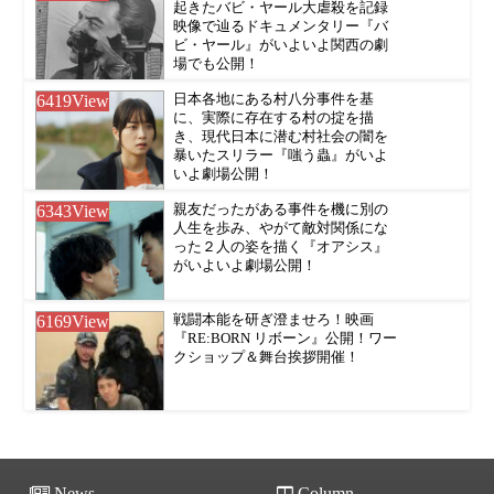
起きたバビ・ヤール大虐殺を記録
映像で辿るドキュメンタリー『バ
ビ・ヤール』がいよいよ関西の劇
場でも公開！
6419
View
日本各地にある村八分事件を基
に、実際に存在する村の掟を描
き、現代日本に潜む村社会の闇を
暴いたスリラー『嗤う蟲』がいよ
いよ劇場公開！
6343
View
親友だったがある事件を機に別の
人生を歩み、やがて敵対関係にな
った２人の姿を描く『オアシス』
がいよいよ劇場公開！
6169
View
戦闘本能を研ぎ澄ませろ！映画
『RE:BORN リボーン』公開！ワー
クショップ＆舞台挨拶開催！
News
Column