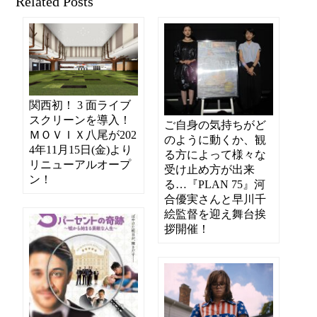
Related Posts
関西初！ 3 面ライブ
スクリーンを導入！
ご自身の気持ちがど
ＭＯＶＩＸ八尾が202
のように動くか、観
4年11月15日(金)より
る方によって様々な
リニューアルオープ
受け止め方が出来
ン！
る…『PLAN 75』河
合優実さんと早川千
絵監督を迎え舞台挨
拶開催！