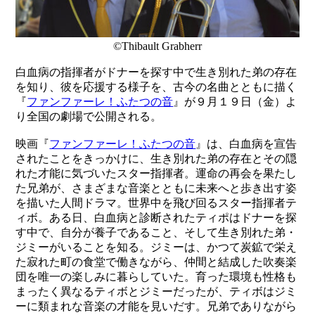
©Thibault Grabherr
白血病の指揮者がドナーを探す中で生き別れた弟の存在
を知り、彼を応援する様子を、古今の名曲とともに描く
『
ファンファーレ！ふたつの音
』が９月１９日（金）よ
り全国の劇場で公開される。
映画『
ファンファーレ！ふたつの音
』は、白血病を宣告
されたことをきっかけに、生き別れた弟の存在とその隠
れた才能に気づいたスター指揮者。運命の再会を果たし
た兄弟が、さまざまな音楽とともに未来へと歩き出す姿
を描いた人間ドラマ。世界中を飛び回るスター指揮者テ
ィボ。ある日、白血病と診断されたティポはドナーを探
す中で、自分が養子であること、そして生き別れた弟・
ジミーがいることを知る。ジミーは、かつて炭鉱で栄え
た寂れた町の食堂で働きながら、仲間と結成した吹奏楽
団を唯一の楽しみに暮らしていた。育った環境も性格も
まったく異なるティボとジミーだったが、ティボはジミ
ーに類まれな音楽の才能を見いだす。兄弟でありながら