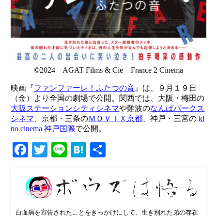
©2024 – AGAT Films & Cie – France 2 Cinema
映画『
ファンファーレ！ふたつの音
』は、９月１９日
（金）より全国の劇場で公開。関西では、大阪・梅田の
大阪ステーションシティシネマ
や難波の
なんばパークス
シネマ
、京都・三条の
ＭＯＶＩＸ京都
、神戸・三宮の
ki
no cinema 神戸国際
で公開。
Facebook
Twitter
Line
Hatena
共
有
白血病を宣告されたことをきっかけにして、生き別れた弟の存在