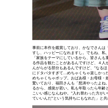
事前に本作を鑑賞しており、かなでさんは
すし、ハッピーになれますし。でもね、私
「家族をテーマにしているから、皆さんも
る作品を観たことがあるんですけど、４人
んがらがる部分もあるんですけど、”なるほ
にドタバタすぎて…めちゃくちゃ楽しかっ
めちゃくちゃポップ。おばあ様・お母様・
驚いており、福田さんも「怒涛やったよね
るから、感覚が若い。私も年取ったら年齢
こいい感じなんねや。”入れ替わった方がい
て
い
い
ん
だ”と
い
う
気
持
ち
に
も
な
れ
た」と共