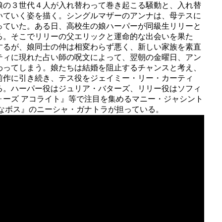
娘の３世代４人が入れ替わって巻き起こる騒動と、入れ替
いていく姿を描く。シングルマザーのアンナは、母テスに
っていた。ある日、高校生の娘ハーパーが同級生リリーと
る。そこでリリーの父エリックと運命的な出会いを果た
するが、娘同士の仲は相変わらず悪く、新しい家族を素直
ティに現れた占い師の呪文によって、翌朝の金曜日、アン
わってしまう。娘たちは結婚を阻止するチャンスと考え、
前作に引き続き、テス役をジェイミー・リー・カーティ
る。ハーパー役はジュリア・バターズ、リリー役はソフィ
ォーズ アコライト』等で注目を集めるマニー・ジャシント
敵なボス』のニーシャ・ガナトラが担っている。