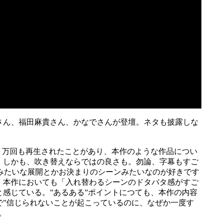
さん、福田麻貴さん、かなでさんが登壇。ネタも披露しな
０万回も再生されたことがあり、本作のような作品につい
、しかも、吹き替えならではの良さも。勿論、字幕もすご
 みたいな展開とかお決まりのシーンみたいなのが好きです
。本作においても「
入
れ
替
わ
る
シ
ー
ン
の
ド
タ
バ
タ
感
が
す
ご
と感じている。”あるある”ポイントにつても、本作の内容
で”信じられないことが起こっているのに、なぜか一度す
。