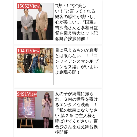
15052
View
”凄い！”や”美し
い！”と言ってくれる
観客の感性が凄いし、
心が美しい…『国宝』
吉沢亮さんと李相日監
督を迎え特大ヒット記
念舞台挨拶開催！
10491
View
目に見えるものが真実
とは限らない…！『コ
ンフィデンスマンJP プ
リンセス編』がいよい
よ劇場公開！
9491
View
女の子が綺麗に撮ら
れ、ＳＭの世界を覗け
るエンタメな映画…！
『私の奴隷になりなさ
い 第２章 ご主人様と
呼ばせてください』百
合沙さんを迎え舞台挨
拶開催！