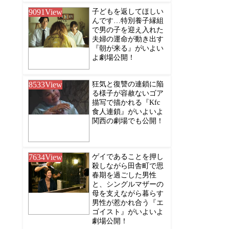
9091
View
子どもを返してほしい
んです…特別養子縁組
で男の子を迎え入れた
夫婦の運命が動き出す
『朝が来る』がいよい
よ劇場公開！
8533
View
狂気と復讐の連鎖に陥
る様子が容赦ないゴア
描写で描かれる『Kfc
食人連鎖』がいよいよ
関西の劇場でも公開！
7634
View
ゲイであることを押し
殺しながら田舎町で思
春期を過ごした男性
と、シングルマザーの
母を支えながら暮らす
男性が惹かれ合う『エ
ゴイスト』がいよいよ
劇場公開！