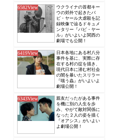
6582
View
ウクライナの首都キー
ウの郊外で起きたバ
ビ・ヤール大虐殺を記
録映像で辿るドキュメ
ンタリー『バビ・ヤー
ル』がいよいよ関西の
劇場でも公開！
6419
View
日本各地にある村八分
事件を基に、実際に存
在する村の掟を描き、
現代日本に潜む村社会
の闇を暴いたスリラー
『嗤う蟲』がいよいよ
劇場公開！
6343
View
親友だったがある事件
を機に別の人生を歩
み、やがて敵対関係に
なった２人の姿を描く
『オアシス』がいよい
よ劇場公開！