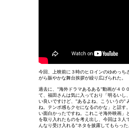
今回、上映前に３時のヒロインのゆめっち
がら賑やかな舞台挨拶が繰り広げられた。
過去に、”海外ドラマあるある”動画が４０
て、福田さんは気に入っており「明るいし
い良いですけど、”あるよね、こういうの”
ね。テンポ感もクセになるのかな」と話す
い
面
白
かった
で
す
ね。
こ
れ
こ
そ
海
外
映
画」
を取り入れたものを考え出し、今回は３人
んなり受け入れる”ネタを披露してもらった