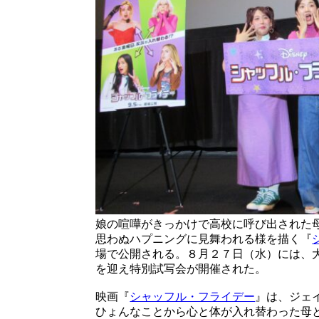
娘の喧嘩がきっかけで高校に呼び出された
思わぬハプニングに見舞われる様を描く『
場で公開される。８月２７日（水）には、
を迎え特別試写会が開催された。
映画『
シャッフル・フライデー
』は、ジェ
ひょんなことから心と体が入れ替わった母