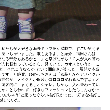
「私たちが大好きな海外ドラマ感が満載で、すごい笑えま
、泣いちゃいました。涙もあるよ」と紹介。福田さんは
重なる部分もあるかと…」と挙げながら「２人が入れ替わ
が入れ替わっているから、見ていて、カオスというか…こ
ど、それこうなるか”という面白さがあった。展開が本当
たです」と絶賛。ゆめっちさんは「衣装とかヘアメイクが
娘世代が、メイクとか服装がコロコロ変わるんですよ」と
。刺客的に目まぐるしオシャレ。しかも、入れ替わってい
とかにとらわれず、好きなファッションしたらこんなかっ
いんちゃう”と思ったぐらい格好良かった。”
好
き
な
格
好
し
感していた。