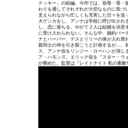
クッキー」の続編。今作では、祖母・母・
わりを通してそれぞれが大切なものに気づ
支えられながら忙しくも充実した日々を送
大ゲンカをし、アンナは学校に呼び出され
し、恋に落ちる。やがて２人は結婚を決意
に受け入れられない。そんな中、婚約パー
ナとハーパー、テスとリリーの体が入れ替
親同士の仲を引き裂こうと計画するが…。
ス、アンナ役をリンジー・ローハンが演じ
ア・ハモンズ。エリック役を『スター・ウ
が務めた。監督は『レイトナイト 私の素