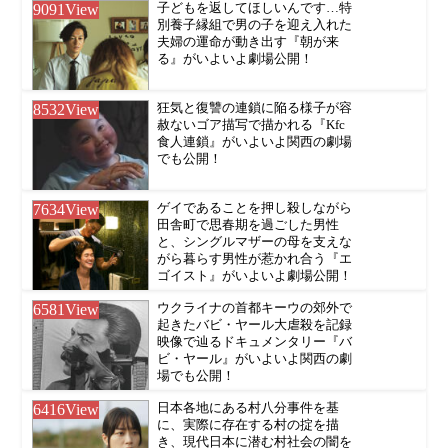
9091
View
子どもを返してほしいんです…特
別養子縁組で男の子を迎え入れた
夫婦の運命が動き出す『朝が来
る』がいよいよ劇場公開！
8532
View
狂気と復讐の連鎖に陥る様子が容
赦ないゴア描写で描かれる『Kfc
食人連鎖』がいよいよ関西の劇場
でも公開！
7634
View
ゲイであることを押し殺しながら
田舎町で思春期を過ごした男性
と、シングルマザーの母を支えな
がら暮らす男性が惹かれ合う『エ
ゴイスト』がいよいよ劇場公開！
6581
View
ウクライナの首都キーウの郊外で
起きたバビ・ヤール大虐殺を記録
映像で辿るドキュメンタリー『バ
ビ・ヤール』がいよいよ関西の劇
場でも公開！
6416
View
日本各地にある村八分事件を基
に、実際に存在する村の掟を描
き、現代日本に潜む村社会の闇を