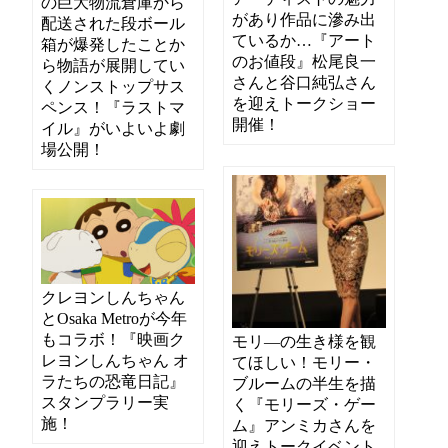
の巨大物流倉庫から
があり作品に滲み出
配送された段ボール
ているか…『アート
箱が爆発したことか
のお値段』松尾良一
ら物語が展開してい
さんと谷口純弘さん
くノンストップサス
を迎えトークショー
ペンス！『ラストマ
開催！
イル』がいよいよ劇
場公開！
クレヨンしんちゃん
とOsaka Metroが今年
もコラボ！『映画ク
モリ―の生き様を観
レヨンしんちゃん オ
てほしい！モリー・
ラたちの恐竜日記』
ブルームの半生を描
スタンプラリー実
く『モリーズ・ゲー
施！
ム』アンミカさんを
迎えトークイベント