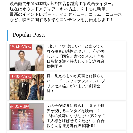
映画館で年間500本以上の作品を鑑賞する映画ライター。
現在はオウンドメディア「キネ坊主」を中心に執筆。
最新のイベントレポート、インタビュー、コラム、ニュース
など、映画に関する多彩なコンテンツをお伝えします！
Popular Posts
15049
View
”凄い！”や”美しい！”と言ってく
れる観客の感性が凄いし、心が美
しい…『国宝』吉沢亮さんと李相
日監督を迎え特大ヒット記念舞台
挨拶開催！
10490
View
目に見えるものが真実とは限らな
い…！『コンフィデンスマンJP プ
リンセス編』がいよいよ劇場公
開！
9485
View
女の子が綺麗に撮られ、ＳＭの世
界を覗けるエンタメな映画…！
『私の奴隷になりなさい 第２章 ご
主人様と呼ばせてください』百合
沙さんを迎え舞台挨拶開催！