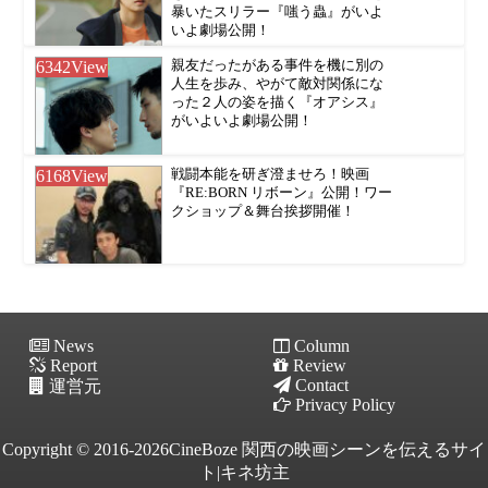
暴いたスリラー『嗤う蟲』がいよ
いよ劇場公開！
6342
View
親友だったがある事件を機に別の
人生を歩み、やがて敵対関係にな
った２人の姿を描く『オアシス』
がいよいよ劇場公開！
6168
View
戦闘本能を研ぎ澄ませろ！映画
『RE:BORN リボーン』公開！ワー
クショップ＆舞台挨拶開催！
News
Column
Report
Review
Contact
運営元
Privacy Policy
Copyright © 2016-2026CineBoze 関西の映画シーンを伝えるサイ
ト|キネ坊主