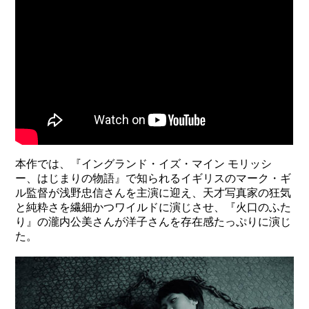
本作では、『イングランド・イズ・マイン モリッシ
ー、はじまりの物語』で知られるイギリスのマーク・ギ
ル監督が浅野忠信さんを主演に迎え、天才写真家の狂気
と純粋さを繊細かつワイルドに演じさせ、『火口のふた
り』の瀧内公美さんが洋子さんを存在感たっぷりに演じ
た。