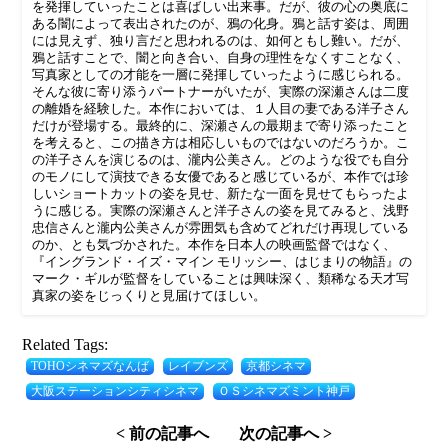
を発揮していったことは喜ばしい出来事。だが、彼の心の奥底に
ある闇によって表出されたのが、鴉の化身。鴉と話す姿は、周囲
には見えず、独り言だと思われるのは、如何ともし難い。だが、
鴉と話すことで、闇と向き合い、自身の理性をなくすことなく、
写真家としての才能を一層に発揮していったように感じられる。
そんな彼に寄り添うパートナーがいたが、実際の深瀬さんは二度
の離婚を経験した。本作においては、１人目の妻である洋子さん
だけが登場する。最終的に、深瀬さんの最期まで寄り添ったこと
を考えると、この描き方は相応しいものではないのだろうか。こ
の洋子さんを演じるのは、瀧内公美さん。どのような役でも自分
のモノにして演技できる女優であると感じているが、本作では珍
しいショートカットの姿を見せ、新たな一面を見せてもらったよ
うに感じる。実際の深瀬さんと洋子さんの姿を見てみると、浅野
忠信さんと瀧内公美さんが雰囲気も含めてどれだけ再現している
のか、とも気づかされた。本作を日本人の映画監督ではなく、
『イングランド・イズ・マイン モリッシー、はじまりの物語』の
マーク・ギルが監督をしていることは興味深く、類稀なる天才写
真家の姿をじっくりと見届けてほしい。
Related Tags:
TOHOシネマズなんば
レイブンズ
京都シネマ
大阪ステーションシティシネマ
ＯＳシネマズミント神戸
< 前の記事へ
次の記事へ >