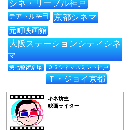
シネ・リーブル神戸
テアトル梅田
京都シネマ
元町映画館
大阪ステーションシティシネ
マ
ＯＳシネマズミント神戸
第七藝術劇場
Ｔ・ジョイ京都
キネ坊主
映画ライター