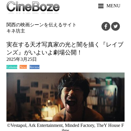
MENU
関西の映画シーンを伝えるサイト
キネ坊主
実在する天才写真家の光と闇を描く『レイブ
ンズ』がいよいよ劇場公開！
2025年3月25日
News
Review
Column
©Vestapol, Ark Entertainment, Minded Factory, TheY House F
ilms