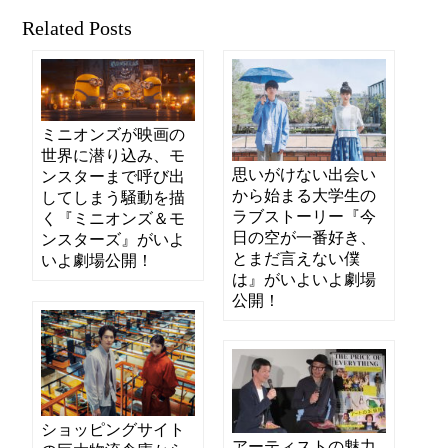
Related Posts
ミニオンズが映画の
世界に潜り込み、モ
思いがけない出会い
ンスターまで呼び出
から始まる大学生の
してしまう騒動を描
ラブストーリー『今
く『ミニオンズ＆モ
日の空が一番好き、
ンスターズ』がいよ
とまだ言えない僕
いよ劇場公開！
は』がいよいよ劇場
公開！
ショッピングサイト
アーティストの魅力