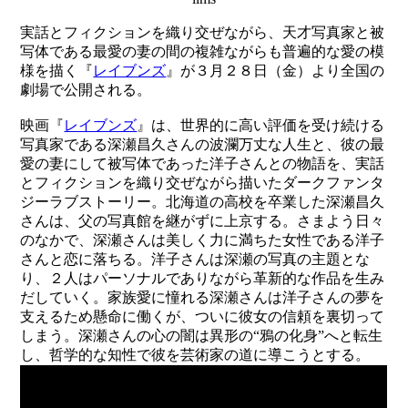
実話とフィクションを織り交ぜながら、天才写真家と被
写体である最愛の妻の間の複雑ながらも普遍的な愛の模
様を描く『
レイブンズ
』が３月２８日（金）より全国の
劇場で公開される。
映画『
レイブンズ
』は、世界的に高い評価を受け続ける
写真家である深瀬昌久さんの波瀾万丈な人生と、彼の最
愛の妻にして被写体であった洋子さんとの物語を、実話
とフィクションを織り交ぜながら描いたダークファンタ
ジーラブストーリー。北海道の高校を卒業した深瀬昌久
さんは、父の写真館を継がずに上京する。さまよう日々
のなかで、深瀬さんは美しく力に満ちた女性である洋子
さんと恋に落ちる。洋子さんは深瀬の写真の主題とな
り、２人はパーソナルでありながら革新的な作品を生み
だしていく。家族愛に憧れる深瀬さんは洋子さんの夢を
支えるため懸命に働くが、ついに彼女の信頼を裏切って
しまう。深瀬さんの心の闇は異形の“鴉の化身”へと転生
し、哲学的な知性で彼を芸術家の道に導こうとする。