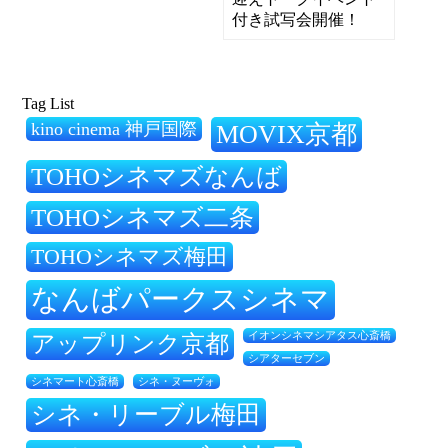
付き試写会開催！
Tag List
kino cinema 神戸国際
MOVIX京都
TOHOシネマズなんば
TOHOシネマズ二条
TOHOシネマズ梅田
なんばパークスシネマ
アップリンク京都
イオンシネマシアタス心斎橋
シアターセブン
シネ・ヌーヴォ
シネマート心斎橋
シネ・リーブル梅田