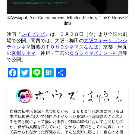
©Vestapol, Ark Entertainment, Minded Factory, TheY House F
ilms
映画『
レイブンズ
』は、３月２８日（金）より全国の劇
場で公開。関西では、大阪・梅田の
大阪ステーションシ
ティシネマ
難波の
ＴＯＨＯシネマズなんば
、京都・烏丸
の
京都シネマ
、神戸・三宮の
ＯＳシネマズミント神戸
等
で公開。
Facebook
Twitter
Line
Hatena
共
有
自身の私生活を深く見つめながら、１９６０年代以降における日
本の写真史において独自のポジションを築いた深瀬昌久さんの人
生を光と闇によって描いた本作。何時の時代においても同じなの
か、親が写真館を営んでいたことから、芸術としての写真につい
て認められなかった深瀬さん。そんな反対に応じず、自らの才能