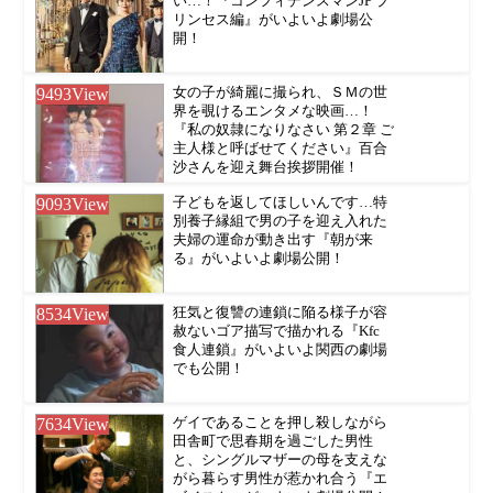
い…！『コンフィデンスマンJP プ
リンセス編』がいよいよ劇場公
開！
9493
View
女の子が綺麗に撮られ、ＳＭの世
界を覗けるエンタメな映画…！
『私の奴隷になりなさい 第２章 ご
主人様と呼ばせてください』百合
沙さんを迎え舞台挨拶開催！
9093
View
子どもを返してほしいんです…特
別養子縁組で男の子を迎え入れた
夫婦の運命が動き出す『朝が来
る』がいよいよ劇場公開！
8534
View
狂気と復讐の連鎖に陥る様子が容
赦ないゴア描写で描かれる『Kfc
食人連鎖』がいよいよ関西の劇場
でも公開！
7634
View
ゲイであることを押し殺しながら
田舎町で思春期を過ごした男性
と、シングルマザーの母を支えな
がら暮らす男性が惹かれ合う『エ