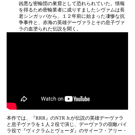
凶悪な密輸団の巣窟として恐れられていた。情報
を得るため密輸業者に成りすましたシヴァムは長
老シンガッパから、１２年前に始まった凄惨な抗
争事件と、赤海の英雄デーヴァラとその息子ヴァ
ラの血塗られた伝説を聞く。
本作では、『RRR』のNTR Jr.が伝説の英雄デーヴァラ
と息子ヴァラを１人２役で演じ、デーヴァラの宿敵バイ
ラ役で『ヴィクラムとヴェーダ』のサイーフ・アリー・