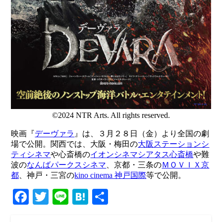
©2024 NTR Arts. All rights reserved.
映画『
デーヴァラ
』は、３月２８日（金）より全国の劇
場で公開。関西では、大阪・梅田の
大阪ステーションシ
ティシネマ
や心斎橋の
イオンシネマシアタス心斎橋
や難
波の
なんばパークスシネマ
、京都・三条の
ＭＯＶＩＸ京
都
、神戸・三宮の
kino cinema 神戸国際
等で公開。
Facebook
Twitter
Line
Hatena
共
有