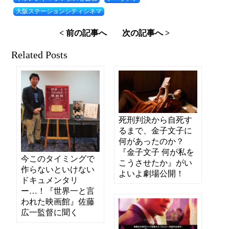
大阪ステーションシティシネマ
< 前の記事へ
次の記事へ >
Related Posts
死刑判決から自死す
るまで、金子文子に
何があったのか？
『金子文子 何が私を
今このタイミングで
こうさせたか』がい
作らないといけない
よいよ劇場公開！
ドキュメンタリ
ー…！『世界一と言
われた映画館』佐藤
広一監督に聞く