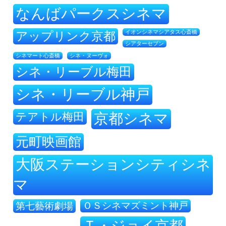
なんばパークスシネマ
アップリンク京都
イオンシネマシアタス心斎橋
シアターセブン
シネ・ヌーヴォ
シネマート心斎橋
シネ・リーブル梅田
シネ・リーブル神戸
テアトル梅田
京都シネマ
元町映画館
大阪ステーションシティシネ
マ
ＯＳシネマズミント神戸
第七藝術劇場
Ｔ・ジョイ京都