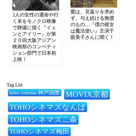
愛は、見返りを求め
2人の女性の運命や行
ず、与え続ける無償
く末をモノクロ映像
のもの…『僕の彼女
で静謐に描く『イェ
は魔法使い』主演千
ンとアイリー』が第
眼美子さんに聞く！
２０回大阪アジアン
映画祭のコンペティ
ション部門で日本初
上映！
Tag List
kino cinema 神戸国際
MOVIX京都
TOHOシネマズなんば
TOHOシネマズ二条
TOHOシネマズ梅田