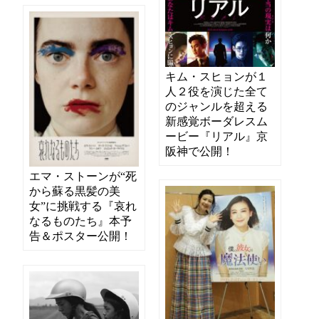
キム・スヒョンが１
人２役を演じた全て
のジャンルを超える
新感覚ボーダレスム
ービー『リアル』京
阪神で公開！
エマ・ストーンが“死
から蘇る黒髪の美
女”に挑戦する『哀れ
なるものたち』本予
告＆ポスター公開！