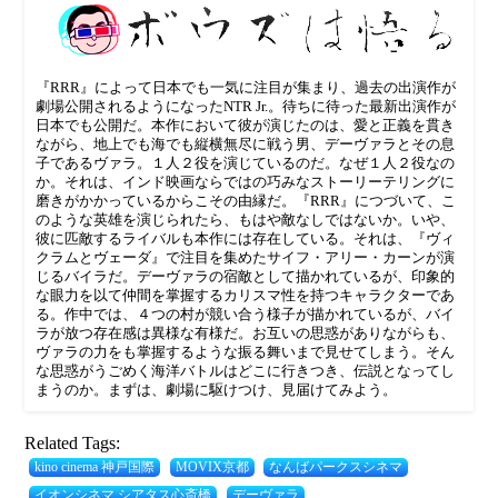
『RRR』によって日本でも一気に注目が集まり、過去の出演作が
劇場公開されるようになったNTR Jr.。待ちに待った最新出演作が
日本でも公開だ。本作において彼が演じたのは、愛と正義を貫き
ながら、地上でも海でも縦横無尽に戦う男、デーヴァラとその息
子であるヴァラ。１人２役を演じているのだ。なぜ１人２役なの
か。それは、インド映画ならではの巧みなストーリーテリングに
磨きがかかっているからこその由縁だ。『RRR』につづいて、こ
のような英雄を演じられたら、もはや敵なしではないか。いや、
彼に匹敵するライバルも本作には存在している。それは、『ヴィ
クラムとヴェーダ』で注目を集めたサイフ・アリー・カーンが演
じるバイラだ。デーヴァラの宿敵として描かれているが、印象的
な眼力を以て仲間を掌握するカリスマ性を持つキャラクターであ
る。作中では、４つの村が競い合う様子が描かれているが、バイ
ラが放つ存在感は異様な有様だ。お互いの思惑がありながらも、
ヴァラの力をも掌握するような振る舞いまで見せてしまう。そん
な思惑がうごめく海洋バトルはどこに行きつき、伝説となってし
まうのか。まずは、劇場に駆けつけ、見届けてみよう。
Related Tags:
kino cinema 神戸国際
MOVIX京都
なんばパークスシネマ
イオンシネマ シアタス心斎橋
デーヴァラ