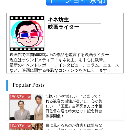
キネ坊主
映画ライター
映画館で年間500本以上の作品を鑑賞する映画ライター。
現在はオウンドメディア「キネ坊主」を中心に執筆。
最新のイベントレポート、インタビュー、コラム、ニュース
など、映画に関する多彩なコンテンツをお伝えします！
Popular Posts
15052
View
”凄い！”や”美しい！”と言ってく
れる観客の感性が凄いし、心が美
しい…『国宝』吉沢亮さんと李相
日監督を迎え特大ヒット記念舞台
挨拶開催！
10493
View
目に見えるものが真実とは限らな