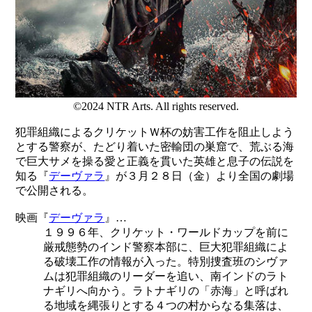
©2024 NTR Arts. All rights reserved.
犯罪組織によるクリケットＷ杯の妨害工作を阻止しよう
とする警察が、たどり着いた密輸団の巣窟で、荒ぶる海
で巨大サメを操る愛と正義を貫いた英雄と息子の伝説を
知る『
デーヴァラ
』が３月２８日（金）より全国の劇場
で公開される。
映画『
デーヴァラ
』…
１９９６年、クリケット・ワールドカップを前に
厳戒態勢のインド警察本部に、巨大犯罪組織によ
る破壊工作の情報が入った。特別捜査班のシヴァ
ムは犯罪組織のリーダーを追い、南インドのラト
ナギリへ向かう。ラトナギリの「赤海」と呼ばれ
る地域を縄張りとする４つの村からなる集落は、