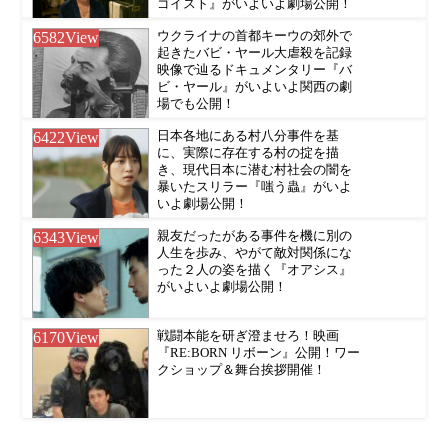
ゴイスト』がいよいよ劇場公開！
6582
View
ウクライナの首都キーウの郊外で
起きたバビ・ヤール大虐殺を記録
映像で辿るドキュメンタリー『バ
ビ・ヤール』がいよいよ関西の劇
場でも公開！
6422
View
日本各地にある村八分事件を基
に、実際に存在する村の掟を描
き、現代日本に潜む村社会の闇を
暴いたスリラー『嗤う蟲』がいよ
いよ劇場公開！
6343
View
親友だったがある事件を機に別の
人生を歩み、やがて敵対関係にな
った２人の姿を描く『オアシス』
がいよいよ劇場公開！
6170
View
戦闘本能を研ぎ澄ませろ！映画
『RE:BORN リボーン』公開！ワー
クショップ＆舞台挨拶開催！