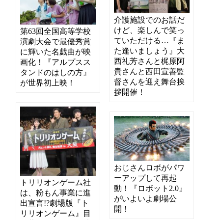
介護施設でのお話だ
けど、楽しんで笑っ
第63回全国高等学校
ていただける…『ま
演劇大会で最優秀賞
た逢いましょう』大
に輝いた名戯曲が映
西礼芳さんと梶原阿
画化！『アルプスス
貴さんと西田宣善監
タンドのはしの方』
督さんを迎え舞台挨
が世界初上映！
拶開催！
おじさんロボがパワ
ーアップして再起
トリリオンゲーム社
動！『ロボット2.0』
は、粉もん事業に進
がいよいよ劇場公
出宣言!?劇場版『ト
開！
リリオンゲーム』目