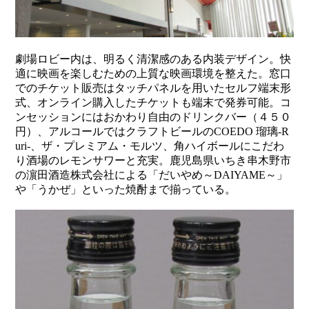
劇場ロビー内は、明るく清潔感のある内装デザイン。快
適に映画を楽しむための上質な映画環境を整えた。窓口
でのチケット販売はタッチパネルを用いたセルフ端末形
式、オンライン購入したチケットも端末で発券可能。コ
ンセッションにはおかわり自由のドリンクバー（４５０
円）、アルコールではクラフトビールのCOEDO 瑠璃-R
uri-、ザ・プレミアム・モルツ、角ハイボールにこだわ
り酒場のレモンサワーと充実。鹿児島県いちき串木野市
の濵田酒造株式会社による「だいやめ～DAIYAME～」
や「うかぜ」といった焼酎まで揃っている。