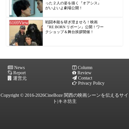
った２人の姿を描く『オアシス』
がいよいよ劇場公開！
6169
View
戦闘本能を研ぎ澄ませろ！映画
『RE:BORN リボーン』公開！ワー
クショップ＆舞台挨拶開催！
News
Column
Report
Review
Contact
運営元
Privacy Policy
Copyright © 2016-2026CineBoze 関西の映画シーンを伝えるサイ
ト|キネ坊主