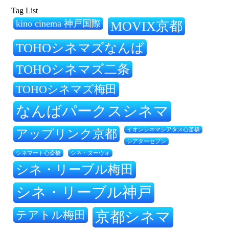
Tag List
kino cinema 神戸国際
MOVIX京都
TOHOシネマズなんば
TOHOシネマズ二条
TOHOシネマズ梅田
なんばパークスシネマ
アップリンク京都
イオンシネマシアタス心斎橋
シアターセブン
シネ・ヌーヴォ
シネマート心斎橋
シネ・リーブル梅田
シネ・リーブル神戸
テアトル梅田
京都シネマ