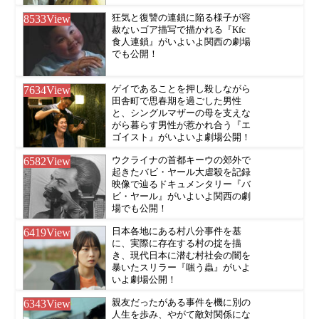
8533
View
狂気と復讐の連鎖に陥る様子が容
赦ないゴア描写で描かれる『Kfc
食人連鎖』がいよいよ関西の劇場
でも公開！
7634
View
ゲイであることを押し殺しながら
田舎町で思春期を過ごした男性
と、シングルマザーの母を支えな
がら暮らす男性が惹かれ合う『エ
ゴイスト』がいよいよ劇場公開！
6582
View
ウクライナの首都キーウの郊外で
起きたバビ・ヤール大虐殺を記録
映像で辿るドキュメンタリー『バ
ビ・ヤール』がいよいよ関西の劇
場でも公開！
6419
View
日本各地にある村八分事件を基
に、実際に存在する村の掟を描
き、現代日本に潜む村社会の闇を
暴いたスリラー『嗤う蟲』がいよ
いよ劇場公開！
6343
View
親友だったがある事件を機に別の
人生を歩み、やがて敵対関係にな