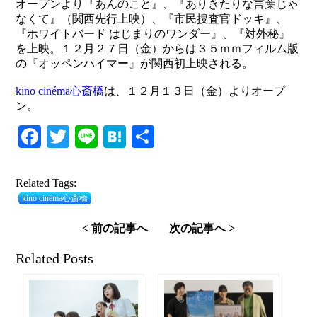
オープンより『あんのこと』、『ありきたりな言葉じゃ
なくて』（関西先行上映）、『市民捜査官ドッキ』、
『ホワイトバード はじまりのワンダー』、『対外秘』
を上映。１２月２７日（金）からは３５ｍｍフィルム版
の『オッペンハイマー』が関西初上映される。
kino cinéma心斎橋
は、１２月１３日（金）よりオープ
ン。
Facebook
Twitter
Line
Hatena
共
有
Related Tags:
kino cinéma心斎橋
< 前の記事へ
次の記事へ >
Related Posts