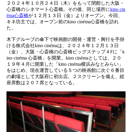
２０２４年１０月２４日（木）をもって閉館した大阪・
心斎橋のシネマート心斎橋。その後、同じ場所に
kino cin
éma心斎橋
が１２月１３日（金）よりオープン。今回、
キネ坊主では、オープン前のkino cinéma心斎橋を訪れ
た。
木下グループの傘下で映画館の開発・運営・興行を手掛
ける株式会社kino cinémaは、２０２４年１２月１３日
（金）、大阪・心斎橋の心斎橋ビッグステップ４Fに「k
ino cinéma 心斎橋」を開業。kino cinémaとしては、２０
１９年４月に開業した「kino cinéma横浜みなとみらい」
をはじめ、現在運営している５つの映画館に次ぐ６番目
の劇場として大阪府に初出店。２スクリーンを備え、総
座席数は２０７席となっている。