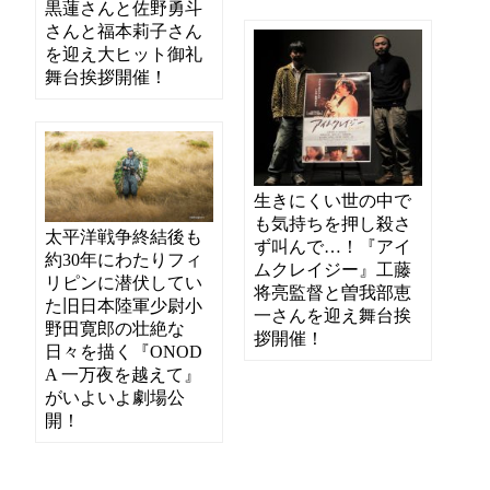
黒蓮さんと佐野勇斗
さんと福本莉子さん
を迎え大ヒット御礼
舞台挨拶開催！
生きにくい世の中で
も気持ちを押し殺さ
太平洋戦争終結後も
ず叫んで…！『アイ
約30年にわたりフィ
ムクレイジー』工藤
リピンに潜伏してい
将亮監督と曽我部恵
た旧日本陸軍少尉小
一さんを迎え舞台挨
野田寛郎の壮絶な
拶開催！
日々を描く『ONOD
A 一万夜を越えて』
がいよいよ劇場公
開！