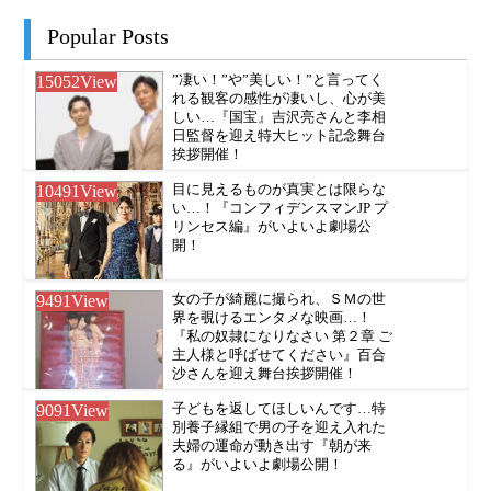
Popular Posts
15052
View
”凄い！”や”美しい！”と言ってく
れる観客の感性が凄いし、心が美
しい…『国宝』吉沢亮さんと李相
日監督を迎え特大ヒット記念舞台
挨拶開催！
10491
View
目に見えるものが真実とは限らな
い…！『コンフィデンスマンJP プ
リンセス編』がいよいよ劇場公
開！
9491
View
女の子が綺麗に撮られ、ＳＭの世
界を覗けるエンタメな映画…！
『私の奴隷になりなさい 第２章 ご
主人様と呼ばせてください』百合
沙さんを迎え舞台挨拶開催！
9091
View
子どもを返してほしいんです…特
別養子縁組で男の子を迎え入れた
夫婦の運命が動き出す『朝が来
る』がいよいよ劇場公開！