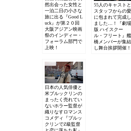
然出会った女性と
55人のキャスト
一泊二日の小さな
スタッフからの
旅に出る『Good L
に包まれて完成
uck』が第２０回
ました…！『劇
大阪アジアン映画
版 ハイスクー
祭のインディー・
ル・フリート』
フォーラム部門で
橋メンバーが集
上映！
し舞台挨拶開催
日本の人気俳優と
米ブルックリンの
まったく売れてい
ないホラー監督が
織りなすロマンス
コメディ『ブルッ
クリンでZ級監督
と恋に落ちた私』