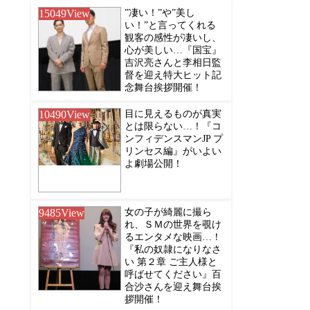
15049
View
”凄い！”や”美し
い！”と言ってくれる
観客の感性が凄いし、
心が美しい…『国宝』
吉沢亮さんと李相日監
督を迎え特大ヒット記
念舞台挨拶開催！
10490
View
目に見えるものが真実
とは限らない…！『コ
ンフィデンスマンJP プ
リンセス編』がいよい
よ劇場公開！
9485
View
女の子が綺麗に撮ら
れ、ＳＭの世界を覗け
るエンタメな映画…！
『私の奴隷になりなさ
い 第２章 ご主人様と
呼ばせてください』百
合沙さんを迎え舞台挨
拶開催！