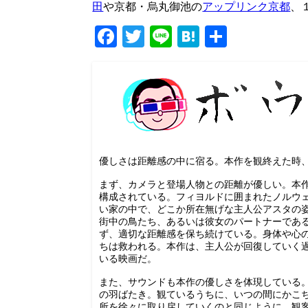
田
や京都・烏丸御池の
アップリンク京都
、
Facebook
Twitter
Line
Hatena
共
有
優しさは距離感の中に宿る。本作を観終えた時
まず、カメラと登場人物との距離が優しい。本
構成されている。フィヨルドに囲まれたノルウ
い家の中で、どこか所在無げな主人公アスタの
街中の鳥たち、あるいは彼女のパートナーであ
ず、適切な距離感を保ち続けている。身体や心
ちは救われる。本作は、主人公が回復していく
いる映画だ。
また、サウンドも本作の優しさを体現している
の羽ばたき。観ているうちに、いつの間にかこ
所を徐々に取り戻していくのと同じように、観