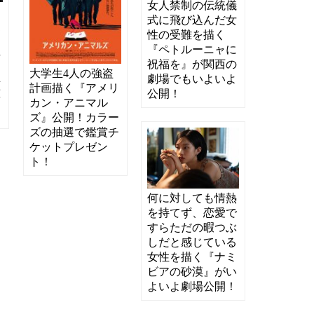
女人禁制の伝統儀
と
式に飛び込んだ女
愛
性の受難を描く
し
『ペトルーニャに
場
祝福を』が関西の
大学生4人の強盗
劇場でもいよいよ
艦
計画描く『アメリ
公開！
結
カン・アニマル
！
ズ』公開！カラー
ズの抽選で鑑賞チ
ケットプレゼン
ト！
何に対しても情熱
を持てず、恋愛で
すらただの暇つぶ
しだと感じている
女性を描く『ナミ
ビアの砂漠』がい
よいよ劇場公開！