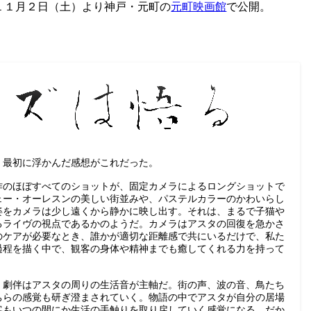
１１月２日（土）より神戸・元町の
元町映画館
で公開。
、最初に浮かんだ感想がこれだった。
作のほぼすべてのショットが、固定カメラによるロングショットで
ェー・オーレスンの美しい街並みや、パステルカラーのかわいらし
姿をカメラは少し遠くから静かに映し出す。それは、まるで子猫や
るライヴの視点であるかのようだ。カメラはアスタの回復を急かさ
のケアが必要なとき、誰かが適切な距離感で共にいるだけで、私た
過程を描く中で、観客の身体や精神までも癒してくれる力を持って
。劇伴はアスタの周りの生活音が主軸だ。街の声、波の音、鳥たち
ちらの感覚も研ぎ澄まされていく。物語の中でアスタが自分の居場
客もいつの間にか生活の手触りを取り戻していく感覚になる。だか