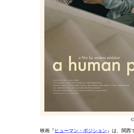
©
映画『
ヒューマン・ポジション
』は、関西