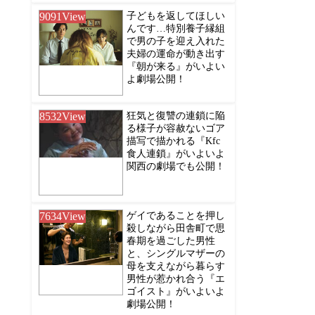
9091
View
子どもを返してほしい
んです…特別養子縁組
で男の子を迎え入れた
夫婦の運命が動き出す
『朝が来る』がいよい
よ劇場公開！
8532
View
狂気と復讐の連鎖に陥
る様子が容赦ないゴア
描写で描かれる『Kfc
食人連鎖』がいよいよ
関西の劇場でも公開！
7634
View
ゲイであることを押し
殺しながら田舎町で思
春期を過ごした男性
と、シングルマザーの
母を支えながら暮らす
男性が惹かれ合う『エ
ゴイスト』がいよいよ
劇場公開！