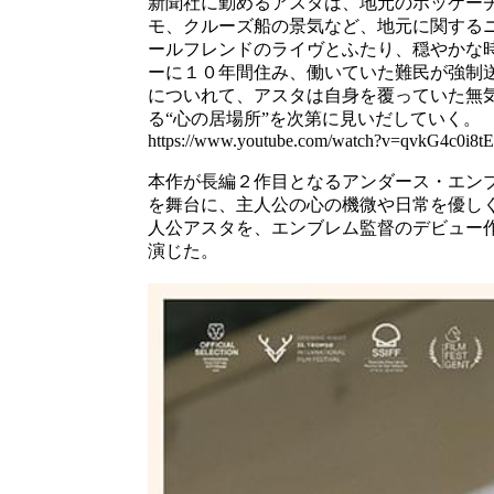
新聞社に勤めるアスタは、地元のホッケー
モ、クルーズ船の景気など、地元に関する
ールフレンドのライヴとふたり、穏やかな
ーに１０年間住み、働いていた難民が強制
についれて、アスタは自身を覆っていた無
る“心の居場所”を次第に見いだしていく。
https://www.youtube.com/watch?v=qvkG4c0i8t
本作が長編２作目となるアンダース・エン
を舞台に、主人公の心の機微や日常を優し
人公アスタを、エンブレム監督のデビュー
演じた。