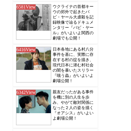
6581
View
ウクライナの首都キー
ウの郊外で起きたバ
ビ・ヤール大虐殺を記
録映像で辿るドキュメ
ンタリー『バビ・ヤー
ル』がいよいよ関西の
劇場でも公開！
6416
View
日本各地にある村八分
事件を基に、実際に存
在する村の掟を描き、
現代日本に潜む村社会
の闇を暴いたスリラー
『嗤う蟲』がいよいよ
劇場公開！
6342
View
親友だったがある事件
を機に別の人生を歩
み、やがて敵対関係に
なった２人の姿を描く
『オアシス』がいよい
よ劇場公開！