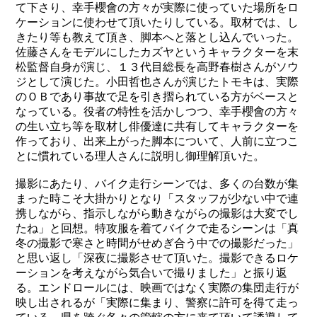
て下さり、幸手櫻會の方々が実際に使っていた場所をロ
ケーションに使わせて頂いたりしている。取材では、し
きたり等も教えて頂き、脚本へと落とし込んでいった。
佐藤さんをモデルにしたカズヤというキャラクターを末
松監督自身が演じ、１３代目総長を高野春樹さんがソウ
ジとして演じた。小田哲也さんが演じたトモキは、実際
のＯＢであり事故で足を引き摺られている方がベースと
なっている。役者の特性を活かしつつ、幸手櫻會の方々
の生い立ち等を取材し俳優達に共有してキャラクターを
作っており、出来上がった脚本について、人前に立つこ
とに慣れている理人さんに説明し御理解頂いた。
撮影にあたり、バイク走行シーンでは、多くの台数が集
まった時こそ大掛かりとなり「スタッフが少ない中で連
携しながら、指示しながら動きながらの撮影は大変でし
たね」と回想。特攻服を着てバイクで走るシーンは「真
冬の撮影で寒さと時間がせめぎ合う中での撮影だった」
と思い返し「深夜に撮影させて頂いた。撮影できるロケ
ーションを考えながら気合いで撮りました」と振り返
る。エンドロールには、映画ではなく実際の集団走行が
映し出されるが「実際に集まり、警察に許可を得て走っ