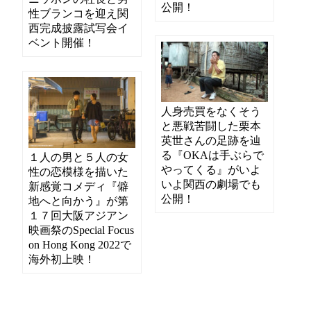
公開！
性ブランコを迎え関
西完成披露試写会イ
ベント開催！
人身売買をなくそう
と悪戦苦闘した栗本
英世さんの足跡を辿
る『OKAは手ぶらで
１人の男と５人の女
やってくる』がいよ
性の恋模様を描いた
いよ関西の劇場でも
新感覚コメディ『僻
公開！
地へと向かう』が第
１７回大阪アジアン
映画祭のSpecial Focus
on Hong Kong 2022で
海外初上映！