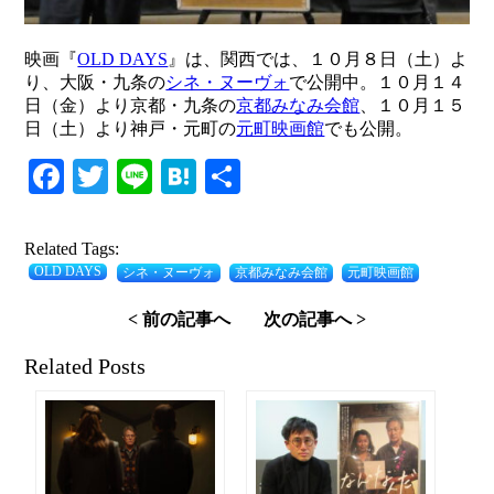
映画『
OLD DAYS
』は、関西では、１０月８日（土）よ
り、大阪・九条の
シネ・ヌーヴォ
で公開中。１０月１４
日（金）より京都・九条の
京都みなみ会館
、１０月１５
日（土）より神戸・元町の
元町映画館
でも公開。
Facebook
Twitter
Line
Hatena
共
有
Related Tags:
OLD DAYS
シネ・ヌーヴォ
京都みなみ会館
元町映画館
< 前の記事へ
次の記事へ >
Related Posts