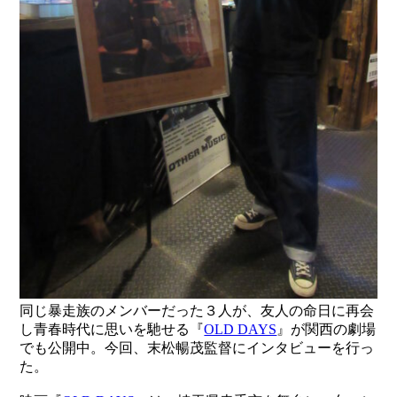
同じ暴走族のメンバーだった３人が、友人の命日に再会
し青春時代に思いを馳せる『
OLD DAYS
』が関西の劇場
でも公開中。今回、末松暢茂監督にインタビューを行っ
た。