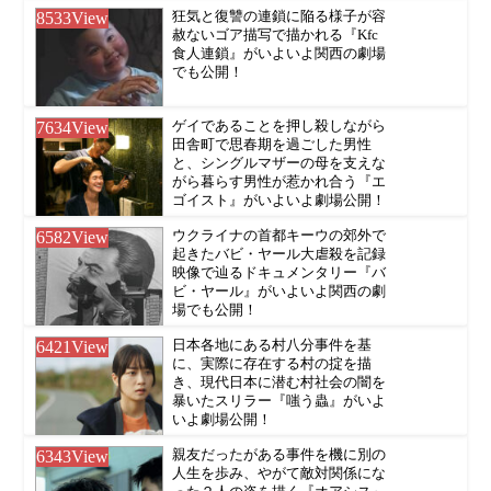
8533
View
狂気と復讐の連鎖に陥る様子が容
赦ないゴア描写で描かれる『Kfc
食人連鎖』がいよいよ関西の劇場
でも公開！
7634
View
ゲイであることを押し殺しながら
田舎町で思春期を過ごした男性
と、シングルマザーの母を支えな
がら暮らす男性が惹かれ合う『エ
ゴイスト』がいよいよ劇場公開！
6582
View
ウクライナの首都キーウの郊外で
起きたバビ・ヤール大虐殺を記録
映像で辿るドキュメンタリー『バ
ビ・ヤール』がいよいよ関西の劇
場でも公開！
6421
View
日本各地にある村八分事件を基
に、実際に存在する村の掟を描
き、現代日本に潜む村社会の闇を
暴いたスリラー『嗤う蟲』がいよ
いよ劇場公開！
6343
View
親友だったがある事件を機に別の
人生を歩み、やがて敵対関係にな