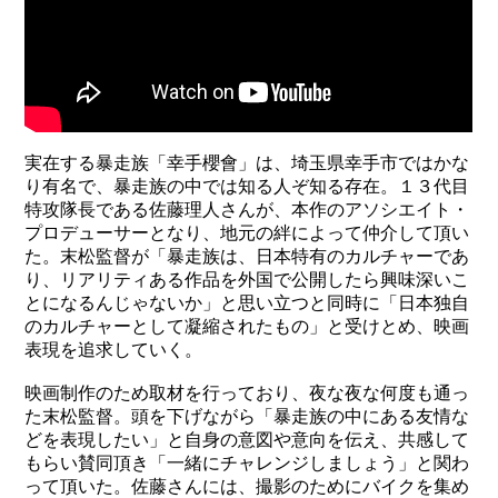
実在する暴走族「幸手櫻會」は、埼玉県幸手市ではかな
り有名で、暴走族の中では知る人ぞ知る存在。１３代目
特攻隊長である佐藤理人さんが、本作のアソシエイト・
プロデューサーとなり、地元の絆によって仲介して頂い
た。末松監督が「暴走族は、日本特有のカルチャーであ
り、リアリティある作品を外国で公開したら興味深いこ
とになるんじゃないか」と思い立つと同時に「日本独自
のカルチャーとして凝縮されたもの」と受けとめ、映画
表現を追求していく。
映画制作のため取材を行っており、夜な夜な何度も通っ
た末松監督。頭を下げながら「暴走族の中にある友情な
どを表現したい」と自身の意図や意向を伝え、共感して
もらい賛同頂き「一緒にチャレンジしましょう」と関わ
って頂いた。佐藤さんには、撮影のためにバイクを集め