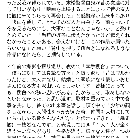
った反応が得られている。末松監督自身が昔の友達に対
して思いがあり「映画を上映することによって昔の友人
に観に来てもらって再会した」と感慨深い出来事もあり
「映画を通して、かつての友人と再会する。前を向いて
今を見るためにも、大事なことなんじゃないか」と受け
とめていた。「当時の彼等に伝えたかったけど伝えられ
なかったことがある。会えないけど、この作品が届いた
らいいな」と願い「背中を押して前向きになれるような
作品になれたら」と期待している。
４年前の撮影を振り返り、改めて「幸手櫻會」について
「僕らに対しては真摯な方々」と振り返り「昔はワルか
ったけど、大人になり、結婚して家族になり優しいおじ
さんになる方も沢山いらっしゃいます。皆様にとって
も、櫻會への強い思いがある。だからこそ、取材しない
といけなかった」と思い返す。取材を重ねていく中で食
事を共にし、嘗ての出来事を話して頂く中で「少年の顔
をしながら、人間性をうかがえた時、仲間を大切にして
いらっしゃる皆さんなんだな」と伝わってきた。「暴走
族は一枚岩なんです」と表現して頂き「１人１人が全く
違う生い立ちがあり、性格が違う。様々な人達が一つの
方向に向かった時、地元を思う中で一枚岩になれる。１