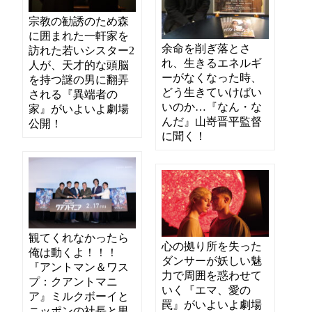
宗教の勧誘のため森
に囲まれた一軒家を
余命を削ぎ落とさ
訪れた若いシスター2
れ、生きるエネルギ
人が、天才的な頭脳
ーがなくなった時、
を持つ謎の男に翻弄
どう生きていけばい
される『異端者の
いのか…『なん・な
家』がいよいよ劇場
んだ』山嵜晋平監督
公開！
に聞く！
観てくれなかったら
心の拠り所を失った
俺は動くよ！！！
ダンサーが妖しい魅
『アントマン＆ワス
力で周囲を惑わせて
プ：クアントマニ
いく『エマ、愛の
ア』ミルクボーイと
罠』がいよいよ劇場
ニッポンの社長と男