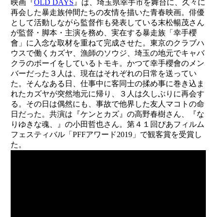
映画『
OLD DAYS
』は、埼玉県幸手市を舞台に、久々に
再会した暴走族仲間たちの友情を描いた青春映画。俳優
として活動しながら監督作も発表している末松暢茂さん
が監督・脚本・主演を務め、実在する暴走族「幸手櫻
會」に入念な取材を重ねて完成させた。東京のクラブハ
ウスで働くカズヤ、漁師のソウジ、埼玉の地元でキャバ
クラのボーイをしているトモキ。かつて幸手櫻會のメン
バーだった３人は、現在はそれぞれの日常を送ってい
た。そんなある日、仕事中に客同士の揉め事に巻き込ま
れたカズヤが突然地元に帰り、３人は久しぶりに再会す
る。その日は偶然にも、事故で他界した友人マコトの命
日だった。共演は『ケンとカズ』の高野春樹さん、『な
りゆきな魂、』の小田哲也さん。第４１回ぴあフィルム
フェスティバル「PFFアワード2019」で観客賞を受賞し
た。