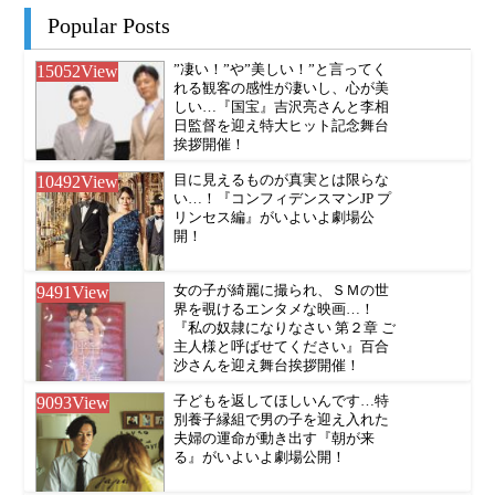
Popular Posts
15052
View
”凄い！”や”美しい！”と言ってく
れる観客の感性が凄いし、心が美
しい…『国宝』吉沢亮さんと李相
日監督を迎え特大ヒット記念舞台
挨拶開催！
10492
View
目に見えるものが真実とは限らな
い…！『コンフィデンスマンJP プ
リンセス編』がいよいよ劇場公
開！
9491
View
女の子が綺麗に撮られ、ＳＭの世
界を覗けるエンタメな映画…！
『私の奴隷になりなさい 第２章 ご
主人様と呼ばせてください』百合
沙さんを迎え舞台挨拶開催！
9093
View
子どもを返してほしいんです…特
別養子縁組で男の子を迎え入れた
夫婦の運命が動き出す『朝が来
る』がいよいよ劇場公開！