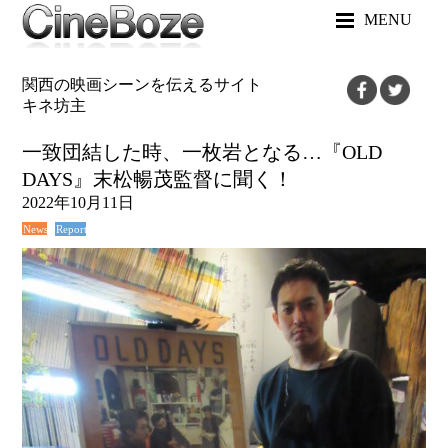
MENU
関西の映画シーンを伝えるサイト
キネ坊主
一致団結した時、一枚岩となる…『OLD
DAYS』末松暢茂監督に聞く！
2022年10月11日
News
Report