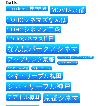
Tag List
kino cinema 神戸国際
MOVIX京都
TOHOシネマズなんば
TOHOシネマズ二条
TOHOシネマズ梅田
なんばパークスシネマ
アップリンク京都
イオンシネマシアタス心斎橋
シアターセブン
シネ・ヌーヴォ
シネマート心斎橋
シネ・リーブル梅田
シネ・リーブル神戸
テアトル梅田
京都シネマ