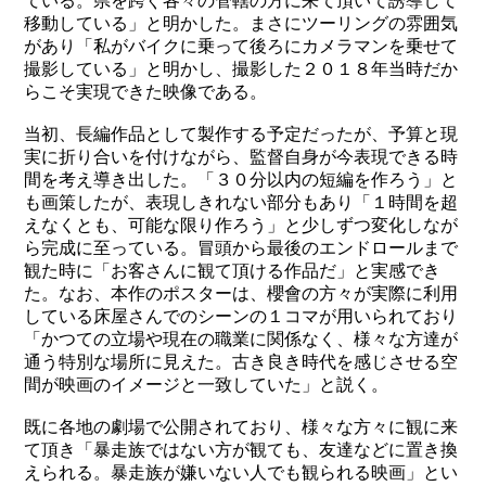
ている。県を跨ぐ各々の管轄の方に来て頂いて誘導して
移動している」と明かした。まさにツーリングの雰囲気
があり「私がバイクに乗って後ろにカメラマンを乗せて
撮影している」と明かし、撮影した２０１８年当時だか
らこそ実現できた映像である。
当初、長編作品として製作する予定だったが、予算と現
実に折り合いを付けながら、監督自身が今表現できる時
間を考え導き出した。「３０分以内の短編を作ろう」と
も画策したが、表現しきれない部分もあり「１時間を超
えなくとも、可能な限り作ろう」と少しずつ変化しなが
ら完成に至っている。冒頭から最後のエンドロールまで
観た時に「お客さんに観て頂ける作品だ」と実感でき
た。なお、本作のポスターは、櫻會の方々が実際に利用
している床屋さんでのシーンの１コマが用いられており
「かつての立場や現在の職業に関係なく、様々な方達が
通う特別な場所に見えた。古き良き時代を感じさせる空
間が映画のイメージと一致していた」と説く。
既に各地の劇場で公開されており、様々な方々に観に来
て頂き「暴走族ではない方が観ても、友達などに置き換
えられる。暴走族が嫌いない人でも観られる映画」とい