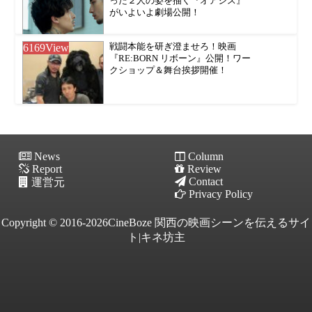
った２人の姿を描く『オアシス』
がいよいよ劇場公開！
6169
View
戦闘本能を研ぎ澄ませろ！映画
『RE:BORN リボーン』公開！ワー
クショップ＆舞台挨拶開催！
News
Column
Report
Review
Contact
運営元
Privacy Policy
Copyright © 2016-2026CineBoze 関西の映画シーンを伝えるサイ
ト|キネ坊主