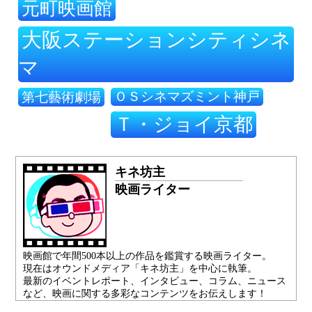
元町映画館
大阪ステーションシティシネ
マ
ＯＳシネマズミント神戸
第七藝術劇場
Ｔ・ジョイ京都
キネ坊主
映画ライター
映画館で年間500本以上の作品を鑑賞する映画ライター。
現在はオウンドメディア「キネ坊主」を中心に執筆。
最新のイベントレポート、インタビュー、コラム、ニュース
など、映画に関する多彩なコンテンツをお伝えします！