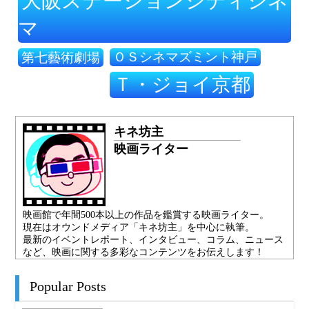
大阪ステーションシティシネ
マ
ＯＳシネマズミント神戸
第七藝術劇場
Ｔ・ジョイ京都
キネ坊主
映画ライター
映画館で年間500本以上の作品を鑑賞する映画ライター。
現在はオウンドメディア「キネ坊主」を中心に執筆。
最新のイベントレポート、インタビュー、コラム、ニュース
など、映画に関する多彩なコンテンツをお伝えします！
Popular Posts