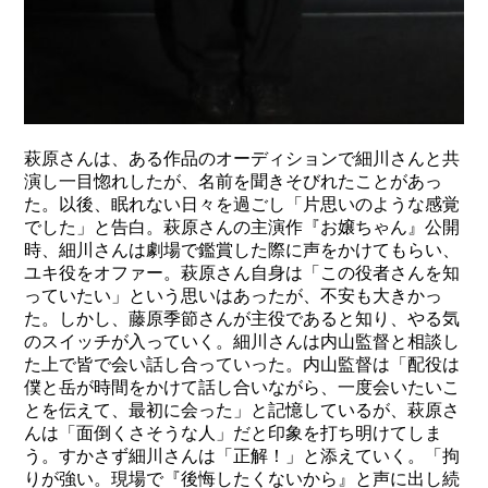
萩原さんは、ある作品のオーディションで細川さんと共
演し一目惚れしたが、名前を聞きそびれたことがあっ
た。以後、眠れない日々を過ごし「片思いのような感覚
でした」と告白。萩原さんの主演作『お嬢ちゃん』公開
時、細川さんは劇場で鑑賞した際に声をかけてもらい、
ユキ役をオファー。萩原さん自身は「この役者さんを知
っていたい」という思いはあったが、不安も大きかっ
た。しかし、藤原季節さんが主役であると知り、やる気
のスイッチが入っていく。細川さんは内山監督と相談し
た上で皆で会い話し合っていった。内山監督は「配役は
僕と岳が時間をかけて話し合いながら、一度会いたいこ
とを伝えて、最初に会った」と記憶しているが、萩原さ
んは「面倒くさそうな人」だと印象を打ち明けてしま
う。すかさず細川さんは「正解！」と添えていく。「拘
りが強い。現場で『後悔したくないから』と声に出し続