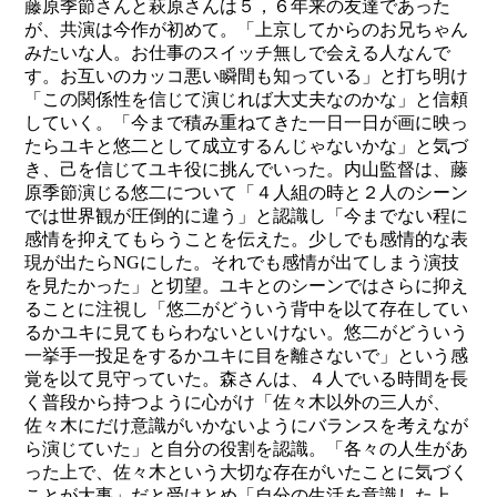
藤原季節さんと萩原さんは５，６年来の友達であった
が、共演は今作が初めて。「上京してからのお兄ちゃん
みたいな人。お仕事のスイッチ無しで会える人なんで
す。お互いのカッコ悪い瞬間も知っている」と打ち明け
「この関係性を信じて演じれば大丈夫なのかな」と信頼
していく。「今まで積み重ねてきた一日一日が画に映っ
たらユキと悠二として成立するんじゃないかな」と気づ
き、己を信じてユキ役に挑んでいった。内山監督は、藤
原季節演じる悠二について「４人組の時と２人のシーン
では世界観が圧倒的に違う」と認識し「今までない程に
感情を抑えてもらうことを伝えた。少しでも感情的な表
現が出たらNGにした。それでも感情が出てしまう演技
を見たかった」と切望。ユキとのシーンではさらに抑え
ることに注視し「悠二がどういう背中を以て存在してい
るかユキに見てもらわないといけない。悠二がどういう
一挙手一投足をするかユキに目を離さないで」という感
覚を以て見守っていた。森さんは、４人でいる時間を長
く普段から持つように心がけ「佐々木以外の三人が、
佐々木にだけ意識がいかないようにバランスを考えなが
ら演じていた」と自分の役割を認識。「各々の人生があ
った上で、佐々木という大切な存在がいたことに気づく
ことが大事」だと受けとめ「自分の生活を意識した上