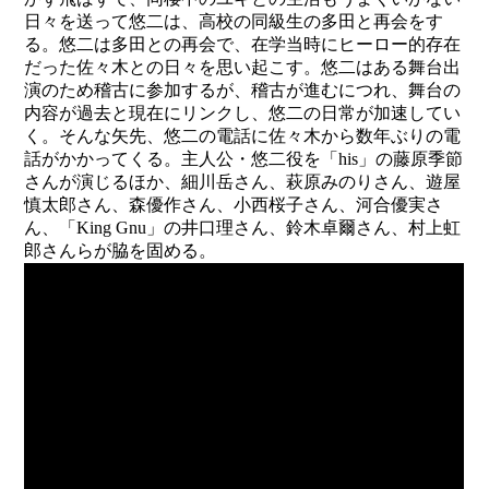
日々を送って悠二は、高校の同級生の多田と再会をす
る。悠二は多田との再会で、在学当時にヒーロー的存在
だった佐々木との日々を思い起こす。悠二はある舞台出
演のため稽古に参加するが、稽古が進むにつれ、舞台の
内容が過去と現在にリンクし、悠二の日常が加速してい
く。そんな矢先、悠二の電話に佐々木から数年ぶりの電
話がかかってくる。主人公・悠二役を「his」の藤原季節
さんが演じるほか、細川岳さん、萩原みのりさん、遊屋
慎太郎さん、森優作さん、小西桜子さん、河合優実さ
ん、「King Gnu」の井口理さん、鈴木卓爾さん、村上虹
郎さんらが脇を固める。