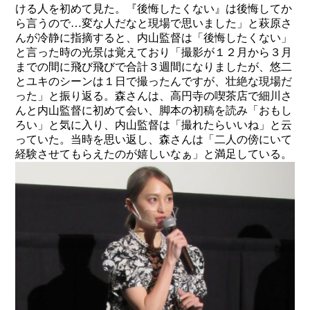
ける人を初めて見た。『後悔したくない』は後悔してか
ら言うので…変な人だなと現場で思いました」と萩原さ
んが冷静に指摘すると、内山監督は「後悔したくない」
と言った時の光景は覚えており「撮影が１２月から３月
までの間に飛び飛びで合計３週間になりましたが、悠二
とユキのシーンは１日で撮ったんですが、壮絶な現場だ
った」と振り返る。森さんは、高円寺の喫茶店で細川さ
んと内山監督に初めて会い、脚本の初稿を読み「おもし
ろい」と気に入り、内山監督は「撮れたらいいね」と云
っていた。当時を思い返し、森さんは「二人の傍にいて
経験させてもらえたのが嬉しいなぁ」と満足している。