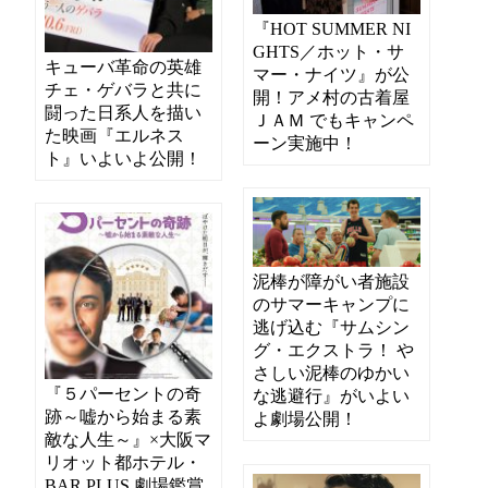
『HOT SUMMER NI
GHTS／ホット・サ
キューバ革命の英雄
マー・ナイツ』が公
チェ・ゲバラと共に
開！アメ村の古着屋
闘った日系人を描い
ＪＡＭ でもキャンペ
た映画『エルネス
ーン実施中！
ト』いよいよ公開！
泥棒が障がい者施設
のサマーキャンプに
逃げ込む『サムシン
グ・エクストラ！ や
さしい泥棒のゆかい
『５パーセントの奇
な逃避行』がいよい
跡～嘘から始まる素
よ劇場公開！
敵な人生～』×大阪マ
リオット都ホテル・
BAR PLUS 劇場鑑賞