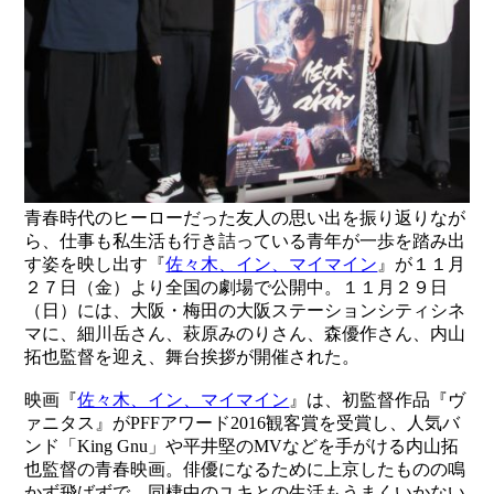
青春時代のヒーローだった友人の思い出を振り返りなが
ら、仕事も私生活も行き詰っている青年が一歩を踏み出
す姿を映し出す『
佐々木、イン、マイマイン
』が１１月
２７日（金）より全国の劇場で公開中。１１月２９日
（日）には、大阪・梅田の大阪ステーションシティシネ
マに、細川岳さん、萩原みのりさん、森優作さん、内山
拓也監督を迎え、舞台挨拶が開催された。
映画『
佐々木、イン、マイマイン
』は、初監督作品『ヴ
ァニタス』がPFFアワード2016観客賞を受賞し、人気バ
ンド「King Gnu」や平井堅のMVなどを手がける内山拓
也監督の青春映画。俳優になるために上京したものの鳴
かず飛ばずで、同棲中のユキとの生活もうまくいかない