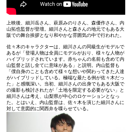
上映後、細川岳さん、萩原みのりさん、森優作さん、内
山拓也監督が登壇。細川さんと森さんの地元でもある大
阪での舞台挨拶となり和やかな雰囲気の中で行われた。
佐々木のキャラクターは、細川さんの同級生がモデルで
あるが「登場人物は全員にモデルがおり、様々な人物が
ハイブリッドされています。赤ちゃんの名前も含めて内
山監督と話し全てに意味がある」と説明。内山監督も
「僕自身のことも含めて様々な想いや関わってきた人達
がハイブリッドしている。極端な最たる例が佐々木だっ
た」と感慨深い。当初、細川さんの出身でもある大阪で
の撮影も検討されたが「土地を限定する必要がない」と
細川さんは考え、山梨県が中心のロケーションとなっ
た。とはいえ、内山監督は、佐々木を演じた細川さんに
対して意図的に関西弁を喋らせている。