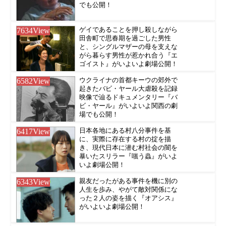
でも公開！
7634
View
ゲイであることを押し殺しながら
田舎町で思春期を過ごした男性
と、シングルマザーの母を支えな
がら暮らす男性が惹かれ合う『エ
ゴイスト』がいよいよ劇場公開！
6582
View
ウクライナの首都キーウの郊外で
起きたバビ・ヤール大虐殺を記録
映像で辿るドキュメンタリー『バ
ビ・ヤール』がいよいよ関西の劇
場でも公開！
6417
View
日本各地にある村八分事件を基
に、実際に存在する村の掟を描
き、現代日本に潜む村社会の闇を
暴いたスリラー『嗤う蟲』がいよ
いよ劇場公開！
6343
View
親友だったがある事件を機に別の
人生を歩み、やがて敵対関係にな
った２人の姿を描く『オアシス』
がいよいよ劇場公開！