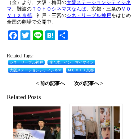
（金）より、大阪・梅田の
大阪ステーションシティシネ
マ
、難波の
ＴＯＨＯシネマズなんば
、京都・三条の
ＭＯ
ＶＩＸ京都
、神戸・三宮の
シネ・リーブル神戸
をはじめ
全国の劇場で公開中。
Facebook
Twitter
Line
Hatena
共
有
Related Tags:
シネ・リーブル神戸
佐々木、イン、マイマイン
大阪ステーションシティシネマ
ＭＯＶＩＸ京都
< 前の記事へ
次の記事へ >
Related Posts