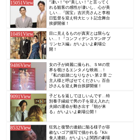
15051
View
”凄い！”や”美しい！”と言ってく
れる観客の感性が凄いし、心が美
しい…『国宝』吉沢亮さんと李相
日監督を迎え特大ヒット記念舞台
挨拶開催！
10491
View
目に見えるものが真実とは限らな
い…！『コンフィデンスマンJP プ
リンセス編』がいよいよ劇場公
開！
9486
View
女の子が綺麗に撮られ、ＳＭの世
界を覗けるエンタメな映画…！
『私の奴隷になりなさい 第２章 ご
主人様と呼ばせてください』百合
沙さんを迎え舞台挨拶開催！
9091
View
子どもを返してほしいんです…特
別養子縁組で男の子を迎え入れた
夫婦の運命が動き出す『朝が来
る』がいよいよ劇場公開！
8532
View
狂気と復讐の連鎖に陥る様子が容
赦ないゴア描写で描かれる『Kfc
食人連鎖』がいよいよ関西の劇場