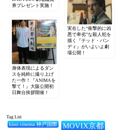
券プレゼント実施！
実在した“衝撃的に凶
悪で卑劣”な殺人犯を
描く『テッド・バン
ディ』がいよいよ劇
場公開！
身体表現によるダン
スを純粋に撮り上げ
た一作！『ANIMAを
撃て！』大阪公開初
日舞台挨拶開催！
Tag List
kino cinema 神戸国際
MOVIX京都