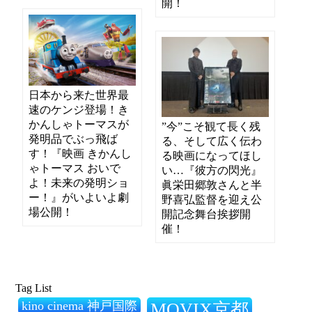
開！
日本から来た世界最
速のケンジ登場！き
かんしゃトーマスが
”今”こそ観て長く残
発明品でぶっ飛ば
る、そして広く伝わ
す！『映画 きかんし
る映画になってほし
ゃトーマス おいで
い…『彼方の閃光』
よ！未来の発明ショ
眞栄田郷敦さんと半
ー！』がいよいよ劇
野喜弘監督を迎え公
場公開！
開記念舞台挨拶開
催！
Tag List
kino cinema 神戸国際
MOVIX京都