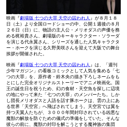
映画『
劇場版 七つの大罪 天空の囚われ人
』が８月１８
日（土）より全国ロードショーの中、公開１週後の８月
２６日（日）に、物語の主人公・メリオダスの声優を務
める梶裕貴さん、劇場版のキーキャラクター・ソラーダ
を演じる代永翼さん、シリーズを通した人気キャラクタ
ー・ホークを演じる久野美咲さんを迎えて大阪での舞台
挨拶が開催された。
映画『
劇場版 七つの大罪 天空の囚われ人
』は、「週刊
少年マガジン」の看板コミックとして人気を集める「七
つの大罪」を、原作者・鈴木央の描き下ろしネームをも
とにした完全オリジナルストーリーでアニメ映画化。国
王の誕生日を祝うため、幻の食材・天空魚を探しに辺境
の地にやって来た「七つの大罪」のメンバーたち。しか
し団長メリオダスと人語を話す豚ホークは、雲の上にあ
る世界「天空宮」へ飛ばされてしまう。天空宮では翼を
持つ天翼人たちが、３０００年間封印されている凶悪な
魔獣の解放を防ぐための儀式の準備をしていた。そんな
彼らの前に、魔獣の封印を解こうとする魔神族の集団