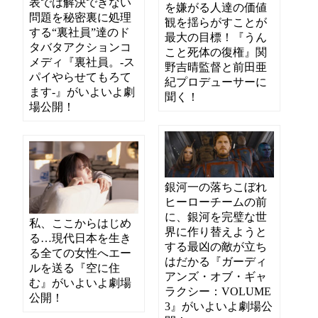
表では解決できない
を嫌がる人達の価値
問題を秘密裏に処理
観を揺らがすことが
する“裏社員”達のド
最大の目標！『うん
タバタアクションコ
こと死体の復権』関
メディ『裏社員。-ス
野吉晴監督と前田亜
パイやらせてもろて
紀プロデューサーに
ます‐』がいよいよ劇
聞く！
場公開！
銀河一の落ちこぼれ
ヒーローチームの前
に、銀河を完璧な世
私、ここからはじめ
界に作り替えようと
る…現代日本を生き
する最凶の敵が立ち
る全ての女性へエー
はだかる『ガーディ
ルを送る『空に住
アンズ・オブ・ギャ
む』がいよいよ劇場
ラクシー：VOLUME
公開！
3』がいよいよ劇場公