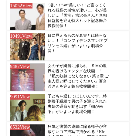
15052
View
”凄い！”や”美しい！”と言ってく
れる観客の感性が凄いし、心が美
しい…『国宝』吉沢亮さんと李相
日監督を迎え特大ヒット記念舞台
挨拶開催！
10491
View
目に見えるものが真実とは限らな
い…！『コンフィデンスマンJP プ
リンセス編』がいよいよ劇場公
開！
9487
View
女の子が綺麗に撮られ、ＳＭの世
界を覗けるエンタメな映画…！
『私の奴隷になりなさい 第２章 ご
主人様と呼ばせてください』百合
沙さんを迎え舞台挨拶開催！
9091
View
子どもを返してほしいんです…特
別養子縁組で男の子を迎え入れた
夫婦の運命が動き出す『朝が来
る』がいよいよ劇場公開！
8532
View
狂気と復讐の連鎖に陥る様子が容
赦ないゴア描写で描かれる『Kfc