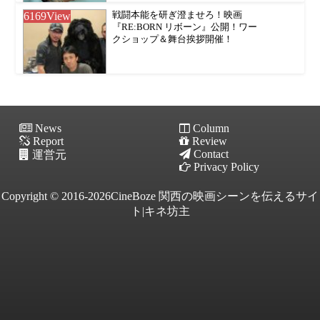
6169
View
戦闘本能を研ぎ澄ませろ！映画
『RE:BORN リボーン』公開！ワー
クショップ＆舞台挨拶開催！
News
Column
Report
Review
Contact
運営元
Privacy Policy
Copyright © 2016-2026CineBoze 関西の映画シーンを伝えるサイ
ト|キネ坊主