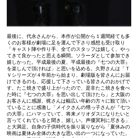
最後に、代永さんから、本作が公開から１週間経ても多
くのお客様が劇場に足を運んで下さり感想も受け取り
「キャスト陣や作り手、全てのスタッフは嬉しく、やっ
てきて良かったと思える瞬間。ソラーダとして参加でき
嬉しかった。平成最後の夏、平成最後の『七つの大罪』
を楽しんで頂ければ」と思いを込める。久野さんは「Ｔ
Ｖシリーズが４年前から始まり、劇場版を皆さんにお届
けできるのも、応援して下さっている皆さんのおかげで
す。たこ焼きで盛り上がったので、是非たこ焼きを食べ
た時に『七つの大罪』を思い出して頂けたら」と大阪の
お客さんに感謝。梶さんは幅広い年齢の方々に観て頂い
ていることに感激し「メイクさんの甥っ子さんが『七つ
の大罪』にハマっていて、将来メリオダスになりたいと
言ってくれていると聞き、嬉しい。声優冥利に尽きる」
と大満足。自身の子供時代を振り返りながら「夏休みの
映画は夏休み全体の大きな思い出の一つになっていた。