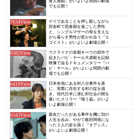
食人連鎖』がいよいよ関西の劇場
でも公開！
7634
View
ゲイであることを押し殺しながら
田舎町で思春期を過ごした男性
と、シングルマザーの母を支えな
がら暮らす男性が惹かれ合う『エ
ゴイスト』がいよいよ劇場公開！
6582
View
ウクライナの首都キーウの郊外で
起きたバビ・ヤール大虐殺を記録
映像で辿るドキュメンタリー『バ
ビ・ヤール』がいよいよ関西の劇
場でも公開！
6419
View
日本各地にある村八分事件を基
に、実際に存在する村の掟を描
き、現代日本に潜む村社会の闇を
暴いたスリラー『嗤う蟲』がいよ
いよ劇場公開！
6343
View
親友だったがある事件を機に別の
人生を歩み、やがて敵対関係にな
った２人の姿を描く『オアシス』
がいよいよ劇場公開！