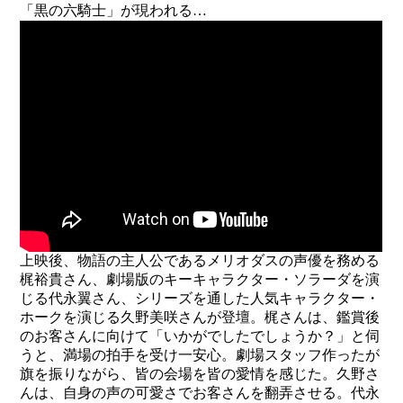
「黒の六騎士」が現われる…
上映後、物語の主人公であるメリオダスの声優を務める
梶裕貴さん、劇場版のキーキャラクター・ソラーダを演
じる代永翼さん、シリーズを通した人気キャラクター・
ホークを演じる久野美咲さんが登壇。梶さんは、鑑賞後
のお客さんに向けて「いかがでしたでしょうか？」と伺
うと、満場の拍手を受け一安心。劇場スタッフ作ったが
旗を振りながら、皆の会場を皆の愛情を感じた。久野さ
んは、自身の声の可愛さでお客さんを翻弄させる。代永