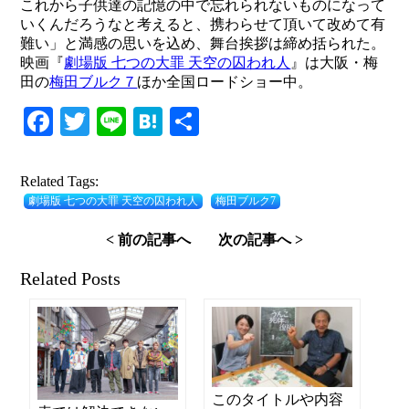
これから子供達の記憶の中で忘れられないものになって
いくんだろうなと考えると、携わらせて頂いて改めて有
難い」と満感の思いを込め、舞台挨拶は締め括られた。
映画『
劇場版 七つの大罪 天空の囚われ人
』は大阪・梅
田の
梅田ブルク７
ほか全国ロードショー中。
Facebook
Twitter
Line
Hatena
共
有
Related Tags:
劇場版 七つの大罪 天空の囚われ人
梅田ブルク7
< 前の記事へ
次の記事へ >
Related Posts
このタイトルや内容