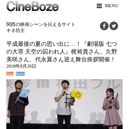
MENU
関西の映画シーンを伝えるサイト
キネ坊主
平成最後の夏の思い出に…！『劇場版 七つ
の大罪 天空の囚われ人』梶裕貴さん、久野
美咲さん、代永翼さん迎え舞台挨拶開催！
2018年8月26日
News
Report