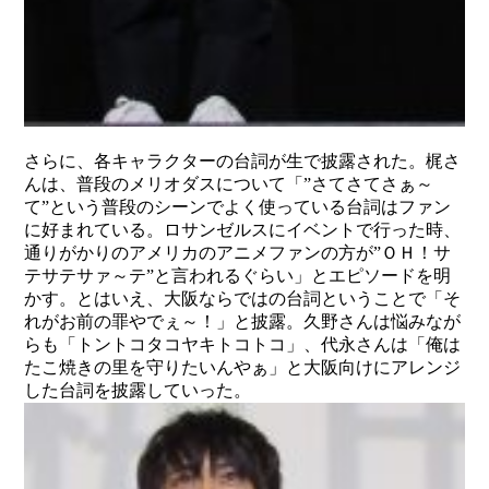
さらに、各キャラクターの台詞が生で披露された。梶さ
んは、普段のメリオダスについて「”さてさてさぁ～
て”という普段のシーンでよく使っている台詞はファン
に好まれている。ロサンゼルスにイベントで行った時、
通りがかりのアメリカのアニメファンの方が”ＯＨ！サ
テサテサァ～テ”と言われるぐらい」とエピソードを明
かす。とはいえ、大阪ならではの台詞ということで「そ
れがお前の罪やでぇ～！」と披露。久野さんは悩みなが
らも「トントコタコヤキトコトコ」、代永さんは「俺は
たこ焼きの里を守りたいんやぁ」と大阪向けにアレンジ
した台詞を披露していった。