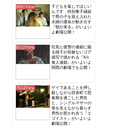
9091
View
子どもを返してほしい
んです…特別養子縁組
で男の子を迎え入れた
夫婦の運命が動き出す
『朝が来る』がいよい
よ劇場公開！
8532
View
狂気と復讐の連鎖に陥
る様子が容赦ないゴア
描写で描かれる『Kfc
食人連鎖』がいよいよ
関西の劇場でも公開！
7634
View
ゲイであることを押し
殺しながら田舎町で思
春期を過ごした男性
と、シングルマザーの
母を支えながら暮らす
男性が惹かれ合う『エ
ゴイスト』がいよいよ
劇場公開！