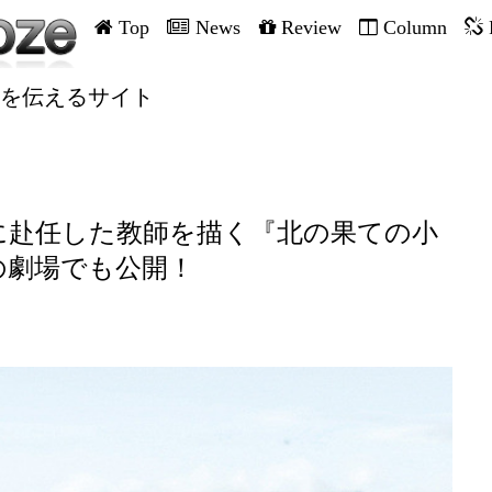
Top
News
Review
Column
を伝えるサイト
に赴任した教師を描く『北の果ての小
の劇場でも公開！