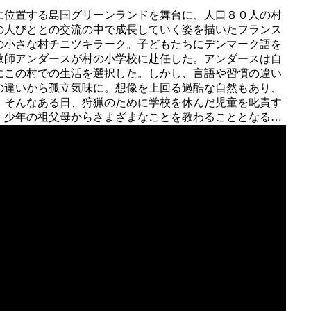
に位置する島国グリーンランドを舞台に、人口８０人の村
の人びととの交流の中で成長していく姿を描いたフランス
の小さな村チニツキラーク。子どもたちにデンマーク語を
教師アンダースが村の小学校に赴任した。アンダースは自
にこの村での生活を選択した。しかし、言語や習慣の違い
の違いから孤立気味に。想像を上回る過酷な自然もあり、
。そんなある日、狩猟のために学校を休んだ児童を叱責す
、少年の祖父母からさまざまなことを教わることとなる…