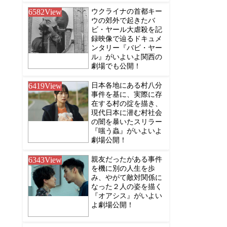
6582
View
ウクライナの首都キー
ウの郊外で起きたバ
ビ・ヤール大虐殺を記
録映像で辿るドキュメ
ンタリー『バビ・ヤー
ル』がいよいよ関西の
劇場でも公開！
6419
View
日本各地にある村八分
事件を基に、実際に存
在する村の掟を描き、
現代日本に潜む村社会
の闇を暴いたスリラー
『嗤う蟲』がいよいよ
劇場公開！
6343
View
親友だったがある事件
を機に別の人生を歩
み、やがて敵対関係に
なった２人の姿を描く
『オアシス』がいよい
よ劇場公開！