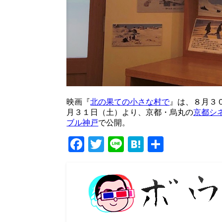
映画『
北の果ての小さな村で
』は、８月３
月３１日（土）より、京都・烏丸の
京都シ
ブル神戸
で公開。
Facebook
Twitter
Line
Hatena
共
有