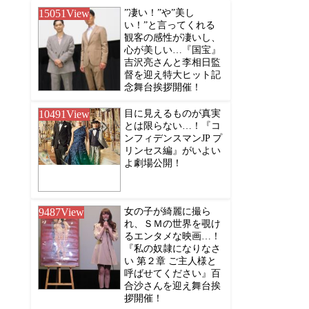
15051
View
”凄い！”や”美し
い！”と言ってくれる
観客の感性が凄いし、
心が美しい…『国宝』
吉沢亮さんと李相日監
督を迎え特大ヒット記
念舞台挨拶開催！
10491
View
目に見えるものが真実
とは限らない…！『コ
ンフィデンスマンJP プ
リンセス編』がいよい
よ劇場公開！
9487
View
女の子が綺麗に撮ら
れ、ＳＭの世界を覗け
るエンタメな映画…！
『私の奴隷になりなさ
い 第２章 ご主人様と
呼ばせてください』百
合沙さんを迎え舞台挨
拶開催！