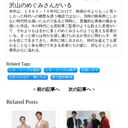
沢山のめぐみさんがいる
本作は、１９６０～７０年代にかけて、映画が今よりもっと荒々
しかった時代への郷愁を誘う物語ではない。当時の映画界にしか
ない時代性を描いたものであると同時に、普遍的な青春の痛みを
描いた作品。今の時代にも若松孝二監督のような飢えた若者がい
て、それよりもはるかに多くのめぐみさんのような迷える若者が
いる。きっと彼らは何かを成し遂げられるか否かに関わらず、何
かを信じて生きてきた。本作に映し出された、時代を超えても変
わることなく命を懸けて生きる若者たちの姿に、切なさと少しの
勇気が心に溢れる。
Related Tags:
シネ・リーブル梅田
シネ・リーブル神戸
京都シネマ
止められるか、俺たちを
第七藝術劇場
< 前の記事へ
次の記事へ >
Related Posts