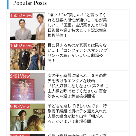
Popular Posts
15052
View
”凄い！”や”美しい！”と言ってく
れる観客の感性が凄いし、心が美
しい…『国宝』吉沢亮さんと李相
日監督を迎え特大ヒット記念舞台
挨拶開催！
10492
View
目に見えるものが真実とは限らな
い…！『コンフィデンスマンJP プ
リンセス編』がいよいよ劇場公
開！
9491
View
女の子が綺麗に撮られ、ＳＭの世
界を覗けるエンタメな映画…！
『私の奴隷になりなさい 第２章 ご
主人様と呼ばせてください』百合
沙さんを迎え舞台挨拶開催！
9093
View
子どもを返してほしいんです…特
別養子縁組で男の子を迎え入れた
夫婦の運命が動き出す『朝が来
る』がいよいよ劇場公開！