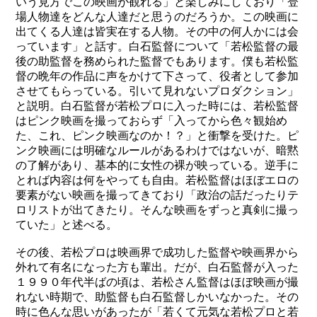
いう見方でこの映画が観れる」と楽しみにしており「登
場人物達をどんな人達だと思うのだろうか。この映画に
出てくる人達は皆実在する人物。その中の何人かには会
っています」と話す。白石監督について「若松監督の最
後の助監督を務められた監督でもあります。僕も若松監
督の晩年の作品に声をかけて下さって、役者として参加
させてもらっている。引いて見れないプロダクション」
と説明。白石監督が若松プロに入った時には、若松監督
はピンク映画を撮っておらず「入ってから色々観始め
た、これ、ピンク映画なのか！？」と衝撃を受けた。ピ
ンク映画には明確なルールがあるわけではないが、暗黙
の了解があり、基本的に女性の裸が映っている。逆手に
とれば内容は何をやっても自由。若松監督はほぼエロの
要素がない映画を撮ってきており「政治の話だったりテ
ロリストが出てきたり。そんな映画をずっと真剣に撮っ
ていた」と述べる。
その後、若松プロは映画界で成功した監督や映画界から
外れて有名になった方も輩出。だが、白石監督が入った
１９９０年代半ばの頃は、若松さん監督はほぼ映画が撮
れない時期で、助監督も白石監督しかいなかった。その
時に色んな思いがあったが「若くて元気な若松プロと若