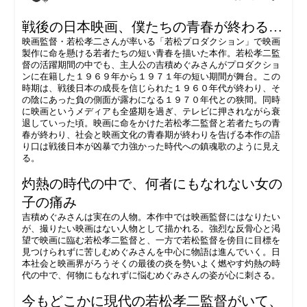
戦後の日本映画、僕たちの青春が終わる…
映画監督・若松孝二さんが率いる「若松プロダクション」で映画
製作に命を懸ける若者たちの短い青春を描いた本作。若松孝二監
督の活躍期間の中でも、主人公の吉積めぐみさんがプロダクショ
ンに在籍した１９６９年から１９７１年の短い期間が舞台。この
時期は、戦後日本の成長を信じられた１９６０年代が終わり、そ
の陰にあった負の側面が露わになる１９７０年代との狭間。同時
に映画というメディアも全盛期を過ぎ、テレビに押されながら衰
退していった頃。映画に命をかけた若松孝二監督と若者たちの青
春が終わり、社会と映画文化の青春期が終わりを告げる本作の語
り口は戦後日本が凶暴で力強かった時代への鎮魂歌のように見え
る。
灼熱の時代の中で、何者にもなれない女の
子の痛み
吉積めぐみさんは実在の人物。本作中では映画監督にはなりたい
が、撮りたい映画はない人物として描かれる。強烈な反骨心と渇
望で映画に臨む若松孝二監督と、一方で若松監督を傍目に目標を
見つけられずに苦しむめぐみさんを中心に物語は進んでいく。日
本社会と映画界がろうそくの最後の炎を勢いよく燃やす灼熱の時
代の中で、何物にもなれずに悩むめぐみさんの姿が心に刺さる。
今もどこかに現代の若松孝二監督がいて、