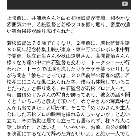
上映前に、井浦新さんと白石和彌監督が登壇。和やかな
雰囲気の中、若松監督と若松プロを振り返り、密度の濃
い舞台挨拶が繰り広げられた。
若松監督は７６歳で亡くなり、２年前に、若松監督生誕
８０周年記念特集上映が東京・東中野のポレポレ東中野
で開催。足立正生さんや秋山道男さん、高間賢治さんら
様々な方達の中に白石監督も交わり、トークショーが行
われた。トークでは涙を流したりゲラゲラ笑ったりしな
がら聞き「彼らにとっては、２０代前半の青春の話。若
松孝二にこんな風に怒られた等、僕らも体験しているこ
とだった」と振り返る。白石監督が若松プロに入った
時、吉積めぐみさんの写真が飾ってあり、彼女の話を聞
くと「いろいろと教えて頂いて、めぐみさんの写真中な
んかも出てきた」と明かす。そこで「めぐみさんを主人
公にした若松プロの映画を撮れるんじゃないか」と思い
立ち、その衝動は居ても立っても居られず、様々な人に
話し始めた。とはいえ「『いやいや、お前、自分の師匠
を映画にするなんて辞めた方がいいよ』と誰か一人でも