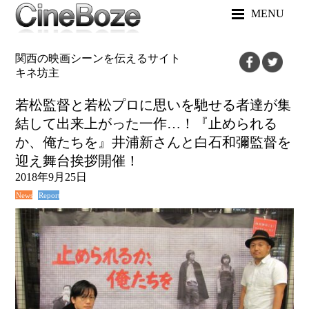
MENU
関西の映画シーンを伝えるサイト
キネ坊主
若松監督と若松プロに思いを馳せる者達が集
結して出来上がった一作…！『止められる
か、俺たちを』井浦新さんと白石和彌監督を
迎え舞台挨拶開催！
2018年9月25日
News
Report