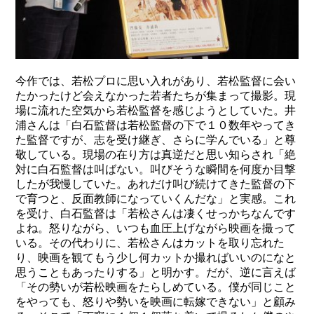
今作では、若松プロに思い入れがあり、若松監督に会い
たかったけど会えなかった若者たちが集まって撮影。現
場に流れた空気から若松監督を感じようとしていた。井
浦さんは「白石監督は若松監督の下で１０数年やってき
た監督ですが、志を受け継ぎ、さらに学んでいる」と尊
敬している。現場の在り方は真逆だと思い知らされ「絶
対に白石監督は叫ばない。叫びそうな瞬間を何度か目撃
したが我慢していた。あれだけ叫び続けてきた監督の下
で育つと、反面教師になっていくんだな」と実感。これ
を受け、白石監督は「若松さんは凄くせっかちなんです
よね。怒りながら、いつも血圧上げながら映画を撮って
いる。その代わりに、若松さんはカットを取り忘れた
り、映画を観てもう少し何カットか撮ればいいのになと
思うこともあったりする」と明かす。だが、逆に言えば
「その勢いが若松映画をたらしめている。僕が同じこと
をやっても、怒りや勢いを映画に転嫁できない」と顧み