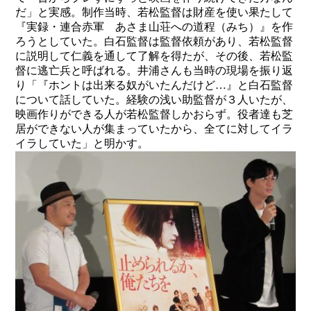
だ」と実感。制作当時、若松監督は財産を使い果たして
『実録・連合赤軍 あさま山荘への道程（みち）』を作
ろうとしていた。白石監督は監督依頼があり、若松監督
に説明して仁義を通して了解を得たが、その後、若松監
督に逃亡兵と呼ばれる。井浦さんも当時の現場を振り返
り「『ホントは出来る奴がいたんだけど…』と白石監督
について話していた。経験の浅い助監督が３人いたが、
映画作りができる人が若松監督しかおらず。役者達も芝
居ができない人が集まっていたから、全てに対してイラ
イラしていた」と明かす。