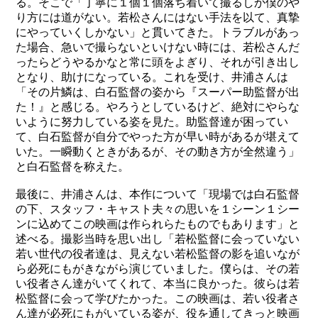
る。そこで「丁寧に１個１個落ち着いて撮るしか僕のや
り方には道がない。若松さんにはない手法を以て、真摯
にやっていくしかない」と貫いてきた。トラブルがあっ
た場合、急いで撮らないといけない時には、若松さんだ
ったらどうやるかなと常に頭をよぎり、それが引き出し
となり、助けになっている。これを受け、井浦さんは
「その片鱗は、白石監督の姿から『スーパー助監督が出
た！』と感じる。やろうとしているけど、絶対にやらな
いように努力している姿を見た。助監督達が困ってい
て、白石監督が自分でやった方が早い時があるが堪えて
いた。一瞬動くときがあるが、その動き方が全然違う」
と白石監督を称えた。
最後に、井浦さんは、本作について「現場では白石監督
の下、スタッフ・キャスト夫々の思いを１シーン１シー
ンに込めてこの映画は作られらたものでもあります」と
述べる。撮影当時を思い出し「若松監督に会っていない
若い世代の役者達は、見えない若松監督の影を追いなが
ら必死にもがきながら演じていました。僕らは、その若
い役者さん達がいてくれて、本当に良かった。彼らは若
松監督に会って学びたかった。この映画は、若い役者さ
ん達が必死にもがいている姿が、役を通してきっと映画