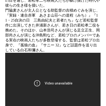
の目を通し、若松孝二ら映画人たちが駆け抜けた時代や
彼らの生き様を描いた。
門脇麦さんが主人公となる助監督の吉積めぐみを演じ、
『実録・連合赤軍 あさま山荘への道程（みち）』『1
1・25自決の日 三島由紀夫と若者たち』など若松監督
作に出演してきた井浦新さんが、若き日の若松孝二役を
務めた。そのほか、山本浩司さんが演じる足立正生、岡
部尚さんが演じる沖島勲など、若松プロのメンバーであ
る実在の映画人たちが多数登場する。監督は若松プロ出
身で、『孤狼の血』『サニー 32』など話題作を送り出
している白石和彌さん。