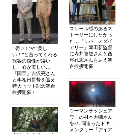
スケール感のあるス
トーリーにしたかっ
た…『リバースダイ
アリー』園田新監督
”凄い！”や”美し
に寺井隆敏さんと西
い！”と言ってくれる
尾孔志さんを迎え舞
観客の感性が凄い
台挨拶開催
し、心が美しい…
『国宝』吉沢亮さん
と李相日監督を迎え
特大ヒット記念舞台
挨拶開催！
ウーマンラッシュア
ワーの村本大輔さん
を3年間追ったドキュ
メンタリー『アイア