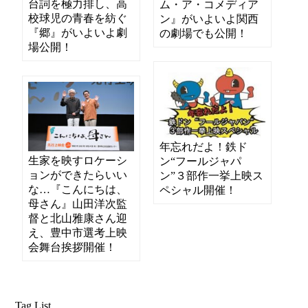
台詞を極力排し、高
ム・ア・コメディア
校球児の青春を紡ぐ
ン』がいよいよ関西
『郷』がいよいよ劇
の劇場でも公開！
場公開！
年忘れだよ！鉄ド
生家を映すロケーシ
ン“フールジャパ
ョンができたらいい
ン”３部作一挙上映ス
な…『こんにちは、
ペシャル開催！
母さん』山田洋次監
督と北山雅康さん迎
え、豊中市選考上映
会舞台挨拶開催！
Tag List