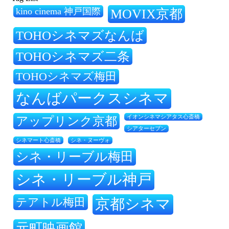
kino cinema 神戸国際
MOVIX京都
TOHOシネマズなんば
TOHOシネマズ二条
TOHOシネマズ梅田
なんばパークスシネマ
アップリンク京都
イオンシネマシアタス心斎橋
シアターセブン
シネ・ヌーヴォ
シネマート心斎橋
シネ・リーブル梅田
シネ・リーブル神戸
テアトル梅田
京都シネマ
元町映画館