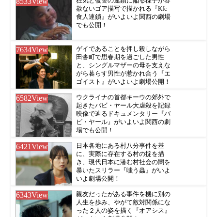
8533
View
狂気と復讐の連鎖に陥る様子が容
赦ないゴア描写で描かれる『Kfc
食人連鎖』がいよいよ関西の劇場
でも公開！
7634
View
ゲイであることを押し殺しながら
田舎町で思春期を過ごした男性
と、シングルマザーの母を支えな
がら暮らす男性が惹かれ合う『エ
ゴイスト』がいよいよ劇場公開！
6582
View
ウクライナの首都キーウの郊外で
起きたバビ・ヤール大虐殺を記録
映像で辿るドキュメンタリー『バ
ビ・ヤール』がいよいよ関西の劇
場でも公開！
6421
View
日本各地にある村八分事件を基
に、実際に存在する村の掟を描
き、現代日本に潜む村社会の闇を
暴いたスリラー『嗤う蟲』がいよ
いよ劇場公開！
6343
View
親友だったがある事件を機に別の
人生を歩み、やがて敵対関係にな
った２人の姿を描く『オアシス』