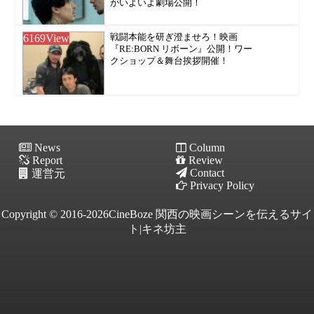
がいよいよ劇場公開！
6169
View
戦闘本能を研ぎ澄ませろ！映画
『RE:BORN リボーン』公開！ワー
クショップ＆舞台挨拶開催！
News
Column
Report
Review
Contact
運営元
Privacy Policy
Copyright © 2016-2026CineBoze 関西の映画シーンを伝えるサイ
ト|キネ坊主