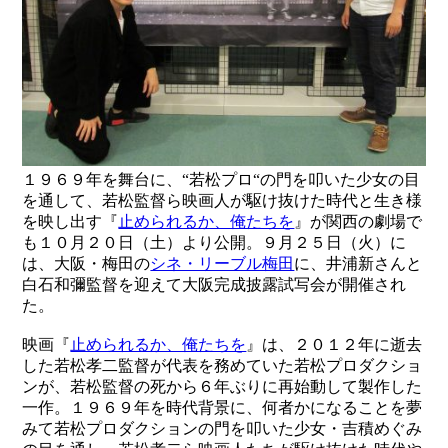
１９６９年を舞台に、“若松プロ“の門を叩いた少女の目
を通して、若松監督ら映画人が駆け抜けた時代と生き様
を映し出す『
止められるか、俺たちを
』が関西の劇場で
も１０月２０日（土）より公開。９月２５日（火）に
は、大阪・梅田の
シネ・リーブル梅田
に、井浦新さんと
白石和彌監督を迎えて大阪完成披露試写会が開催され
た。
映画『
止められるか、俺たちを
』は、２０１２年に逝去
した若松孝二監督が代表を務めていた若松プロダクショ
ンが、若松監督の死から６年ぶりに再始動して製作した
一作。１９６９年を時代背景に、何者かになることを夢
みて若松プロダクションの門を叩いた少女・吉積めぐみ