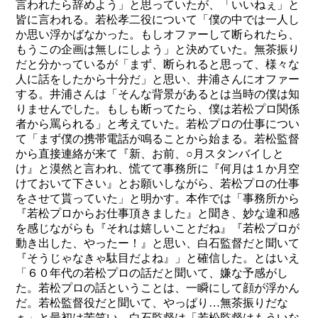
言われたら辞めよう」と思っていたが、「いいねぇ」と
皆に言われる。若松孝二役について「僕の中では一人し
か思い浮かばなかった。もしオファーして断られたら、
もうこの企画は無しにしよう」と決めていた。無茶振り
だと分かっているが「まず、断られると思って、様々な
人に話をしたから十分だ」と思い、井浦さんにオファー
する。井浦さんは「そんな背景があるとは当時の僕は知
りませんでした。もしも断ってたら、僕は若松プロ関係
者から罵られる」と考えていた。若松プロの仕事につい
て「まず僕の携帯電話が鳴ることから始まる。若松監督
から直接連絡が来て『新、お前、○月スタンバイしと
け』と漠然と言われ、慌てて事務所に『何月は１か月空
けておいて下さい』とお願いしながら、若松プロの仕事
をさせて貰っていた」と明かす。本作では「事務所から
『若松プロからお仕事頂きました』と聞き、妙な違和感
を感じながらも『それは嬉しいことだね』『若松プロが
動き出した、やったー！』と思い、白石監督だと聞いて
『そうじゃなきゃ駄目だよね』」と確信した。とはいえ
「６０年代の若松プロの話だと聞いて、嫌な予感がし
た。若松プロの話ということは、一瞬にして顔が浮かん
だ。若松監督役だと聞いて、やっぱり…無茶振りだな
ぁ」と最初は苦笑い。白石監督は「若松監督はもういな