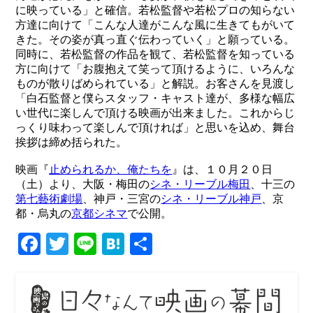
に映っている」と確信。若松監督や若松プロの知らない
方達に向けて「こんな人達がこんな風に生きてもがいて
きた。その姿が真っ直ぐ伝わっていく」と願っている。
同時に、若松監督の作品を観て、若松監督を知っている
方に向けて「お腹抱えて笑って頂けるように、いろんな
ものが散りばめられている」と解説。お客さんを見渡し
「白石監督と僕らスタッフ・キャスト達が、多様な幅広
い世代に楽しんで頂ける映画が出来ました。これからじ
っくり味わって楽しんで頂ければ」と思いを込め、舞台
挨拶は締め括られた。
映画『
止められるか、俺たちを
』は、１０月２０日
（土）より、大阪・梅田の
シネ・リーブル梅田
、十三の
第七藝術劇場
、神戸・三宮の
シネ・リーブル神戸
、京
都・烏丸の
京都シネマ
で公開。
Facebook
Twitter
Line
Hatena
共
有