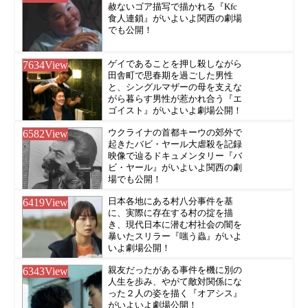
赦ないゴア描写で描かれる『Kfc
食人連鎖』がいよいよ関西の劇場
でも公開！
7634
View
ゲイであることを押し殺しながら
田舎町で思春期を過ごした男性
と、シングルマザーの母を支えな
がら暮らす男性が惹かれ合う『エ
ゴイスト』がいよいよ劇場公開！
6582
View
ウクライナの首都キーウの郊外で
起きたバビ・ヤール大虐殺を記録
映像で辿るドキュメンタリー『バ
ビ・ヤール』がいよいよ関西の劇
場でも公開！
6419
View
日本各地にある村八分事件を基
に、実際に存在する村の掟を描
き、現代日本に潜む村社会の闇を
暴いたスリラー『嗤う蟲』がいよ
いよ劇場公開！
6343
View
親友だったがある事件を機に別の
人生を歩み、やがて敵対関係にな
った２人の姿を描く『オアシス』
がいよいよ劇場公開！