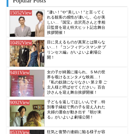
Popular Posts
15052
View
”凄い！”や”美しい！”と言ってく
れる観客の感性が凄いし、心が美
しい…『国宝』吉沢亮さんと李相
日監督を迎え特大ヒット記念舞台
挨拶開催！
10492
View
目に見えるものが真実とは限らな
い…！『コンフィデンスマンJP プ
リンセス編』がいよいよ劇場公
開！
9491
View
女の子が綺麗に撮られ、ＳＭの世
界を覗けるエンタメな映画…！
『私の奴隷になりなさい 第２章 ご
主人様と呼ばせてください』百合
沙さんを迎え舞台挨拶開催！
9092
View
子どもを返してほしいんです…特
別養子縁組で男の子を迎え入れた
夫婦の運命が動き出す『朝が来
る』がいよいよ劇場公開！
8533
View
狂気と復讐の連鎖に陥る様子が容