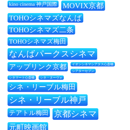
kino cinema 神戸国際
MOVIX京都
TOHOシネマズなんば
TOHOシネマズ二条
TOHOシネマズ梅田
なんばパークスシネマ
アップリンク京都
イオンシネマシアタス心斎橋
シアターセブン
シネ・ヌーヴォ
シネマート心斎橋
シネ・リーブル梅田
シネ・リーブル神戸
テアトル梅田
京都シネマ
元町映画館