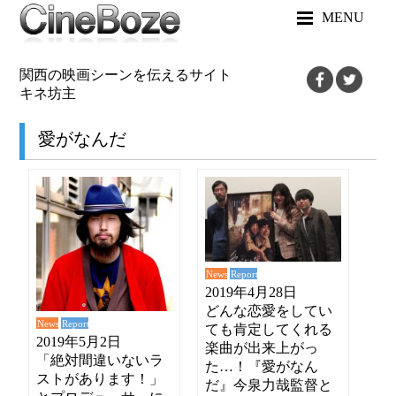
MENU
関西の映画シーンを伝えるサイト
キネ坊主
愛がなんだ
News
Report
2019年4月28日
どんな恋愛をしてい
News
Report
ても肯定してくれる
2019年5月2日
楽曲が出来上がっ
「絶対間違いないラ
た…！『愛がなん
ストがあります！」
だ』今泉力哉監督と