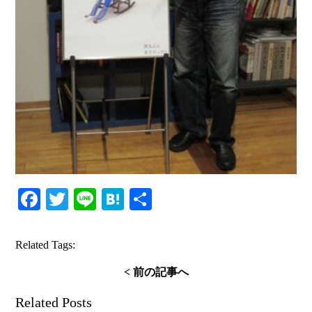
Facebook
Twitter
Line
Hatena
共
有
Related Tags:
< 前の記事へ
Related Posts