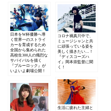
日本をW杯優勝へ導
コロナ禍真只中で、
く世界一のストライ
ミュージシャンと共
カーを育成するため
に頑張っている姿を
全国から集められた
美しく描きたい…！
高校生300人の熾烈な
『ディスコーズハ
サバイバルを描く
イ』岡本崇監督に聞
『ブルーロック』が
く！
いよいよ劇場公開！
生活に疲れた主婦と