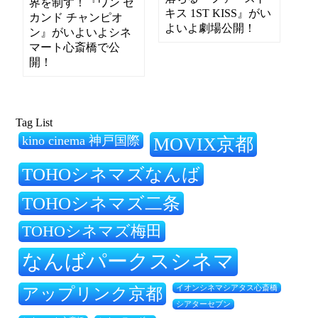
界を制す！『ワン セ
キス 1ST KISS』がい
カンド チャンピオ
よいよ劇場公開！
ン』がいよいよシネ
マート心斎橋で公
開！
Tag List
kino cinema 神戸国際
MOVIX京都
TOHOシネマズなんば
TOHOシネマズ二条
TOHOシネマズ梅田
なんばパークスシネマ
アップリンク京都
イオンシネマシアタス心斎橋
シアターセブン