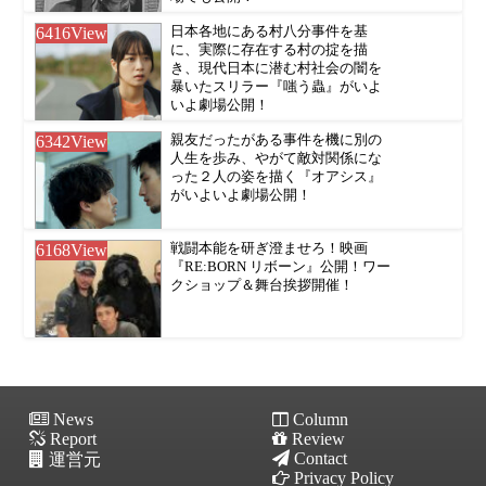
6416
View
日本各地にある村八分事件を基
に、実際に存在する村の掟を描
き、現代日本に潜む村社会の闇を
暴いたスリラー『嗤う蟲』がいよ
いよ劇場公開！
6342
View
親友だったがある事件を機に別の
人生を歩み、やがて敵対関係にな
った２人の姿を描く『オアシス』
がいよいよ劇場公開！
6168
View
戦闘本能を研ぎ澄ませろ！映画
『RE:BORN リボーン』公開！ワー
クショップ＆舞台挨拶開催！
News
Column
Report
Review
Contact
運営元
Privacy Policy