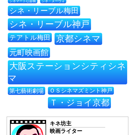
シネ・ヌーヴォ
シネマート心斎橋
シネ・リーブル梅田
シネ・リーブル神戸
テアトル梅田
京都シネマ
元町映画館
大阪ステーションシティシネ
マ
ＯＳシネマズミント神戸
第七藝術劇場
Ｔ・ジョイ京都
キネ坊主
映画ライター