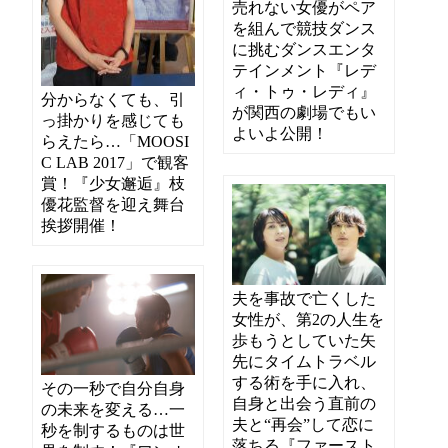
売れない女優がペア
を組んで競技ダンス
に挑むダンスエンタ
テインメント『レデ
ィ・トゥ・レディ』
分からなくても、引
が関西の劇場でもい
っ掛かりを感じても
よいよ公開！
らえたら…「MOOSI
C LAB 2017」で観客
賞！『少女邂逅』枝
優花監督を迎え舞台
挨拶開催！
夫を事故で亡くした
女性が、第2の人生を
歩もうとしていた矢
先にタイムトラベル
する術を手に入れ、
その一秒で自分自身
自身と出会う直前の
の未来を変える…一
夫と“再会”して恋に
秒を制するものは世
落ちる『ファースト