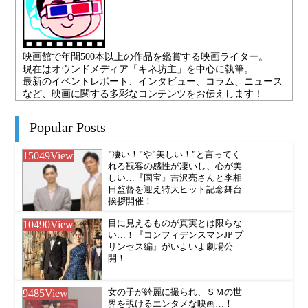
映画館で年間500本以上の作品を鑑賞する映画ライター。
現在はオウンドメディア「キネ坊主」を中心に執筆。
最新のイベントレポート、インタビュー、コラム、ニュース
など、映画に関する多彩なコンテンツをお伝えします！
Popular Posts
15049
View
”凄い！”や”美しい！”と言ってく
れる観客の感性が凄いし、心が美
しい…『国宝』吉沢亮さんと李相
日監督を迎え特大ヒット記念舞台
挨拶開催！
10490
View
目に見えるものが真実とは限らな
い…！『コンフィデンスマンJP プ
リンセス編』がいよいよ劇場公
開！
9485
View
女の子が綺麗に撮られ、ＳＭの世
界を覗けるエンタメな映画…！