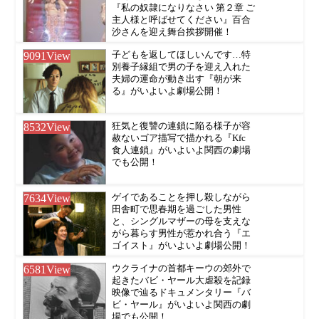
『私の奴隷になりなさい 第２章 ご
主人様と呼ばせてください』百合
沙さんを迎え舞台挨拶開催！
9091
View
子どもを返してほしいんです…特
別養子縁組で男の子を迎え入れた
夫婦の運命が動き出す『朝が来
る』がいよいよ劇場公開！
8532
View
狂気と復讐の連鎖に陥る様子が容
赦ないゴア描写で描かれる『Kfc
食人連鎖』がいよいよ関西の劇場
でも公開！
7634
View
ゲイであることを押し殺しながら
田舎町で思春期を過ごした男性
と、シングルマザーの母を支えな
がら暮らす男性が惹かれ合う『エ
ゴイスト』がいよいよ劇場公開！
6581
View
ウクライナの首都キーウの郊外で
起きたバビ・ヤール大虐殺を記録
映像で辿るドキュメンタリー『バ
ビ・ヤール』がいよいよ関西の劇
場でも公開！