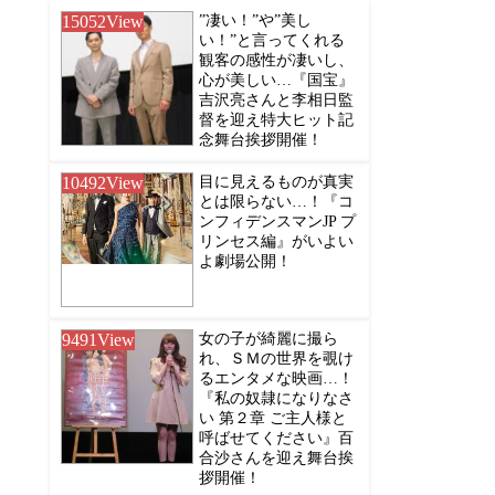
15052
View
”凄い！”や”美し
い！”と言ってくれる
観客の感性が凄いし、
心が美しい…『国宝』
吉沢亮さんと李相日監
督を迎え特大ヒット記
念舞台挨拶開催！
10492
View
目に見えるものが真実
とは限らない…！『コ
ンフィデンスマンJP プ
リンセス編』がいよい
よ劇場公開！
9491
View
女の子が綺麗に撮ら
れ、ＳＭの世界を覗け
るエンタメな映画…！
『私の奴隷になりなさ
い 第２章 ご主人様と
呼ばせてください』百
合沙さんを迎え舞台挨
拶開催！