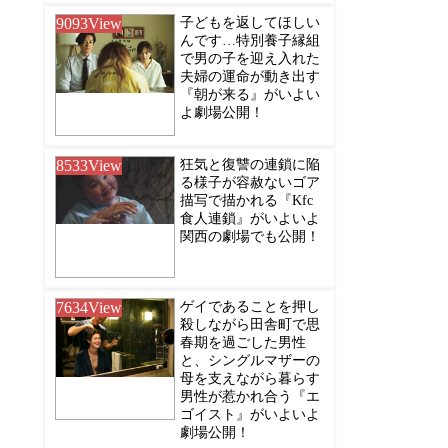
9093
View
子どもを返してほしい
んです…特別養子縁組
で男の子を迎え入れた
夫婦の運命が動き出す
『朝が来る』がいよい
よ劇場公開！
8533
View
狂気と復讐の連鎖に陥
る様子が容赦ないゴア
描写で描かれる『Kfc
食人連鎖』がいよいよ
関西の劇場でも公開！
7634
View
ゲイであることを押し
殺しながら田舎町で思
春期を過ごした男性
と、シングルマザーの
母を支えながら暮らす
男性が惹かれ合う『エ
ゴイスト』がいよいよ
劇場公開！