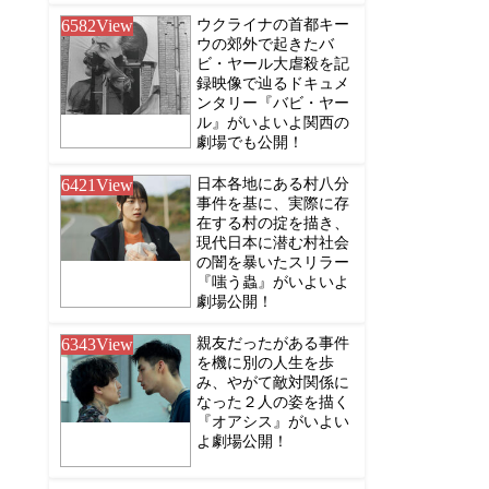
6582
View
ウクライナの首都キー
ウの郊外で起きたバ
ビ・ヤール大虐殺を記
録映像で辿るドキュメ
ンタリー『バビ・ヤー
ル』がいよいよ関西の
劇場でも公開！
6421
View
日本各地にある村八分
事件を基に、実際に存
在する村の掟を描き、
現代日本に潜む村社会
の闇を暴いたスリラー
『嗤う蟲』がいよいよ
劇場公開！
6343
View
親友だったがある事件
を機に別の人生を歩
み、やがて敵対関係に
なった２人の姿を描く
『オアシス』がいよい
よ劇場公開！