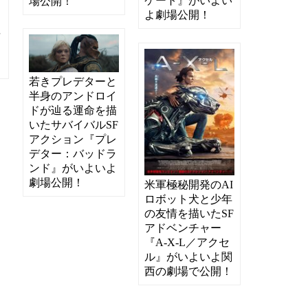
ケート』がいよい
場公開！
に
よ劇場公開！
竹
若きプレデターと
半身のアンドロイ
ドが辿る運命を描
いたサバイバルSF
アクション『プレ
デター：バッドラ
ンド』がいよいよ
劇場公開！
米軍極秘開発のAI
ロボット犬と少年
の友情を描いたSF
アドベンチャー
『A-X-L／アクセ
ル』がいよいよ関
西の劇場で公開！