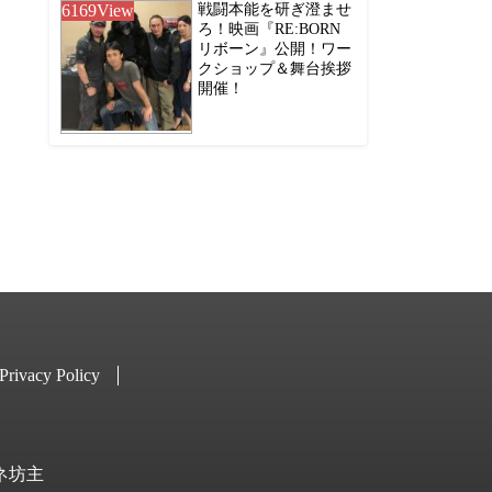
6169
View
戦闘本能を研ぎ澄ませ
ろ！映画『RE:BORN
リボーン』公開！ワー
クショップ＆舞台挨拶
開催！
Privacy Policy
キネ坊主