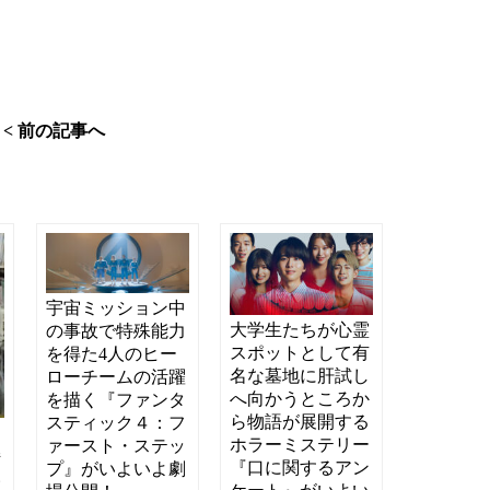
< 前の記事へ
宇宙ミッション中
大学生たちが心霊
の事故で特殊能力
スポットとして有
を得た4人のヒー
名な墓地に肝試し
ローチームの活躍
へ向かうところか
を描く『ファンタ
ら物語が展開する
スティック４：フ
ッ
ホラーミステリー
ァースト・ステッ
持
『口に関するアン
プ』がいよいよ劇
い