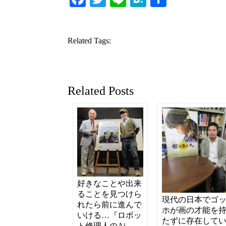
有
Related Tags:
Related Posts
好きなことや出来
ることを見つけら
現代の日本でゴ
れたら前に進んで
ホが画の才能を
いける…『ロボッ
たずに存在して
ト修理人のAi