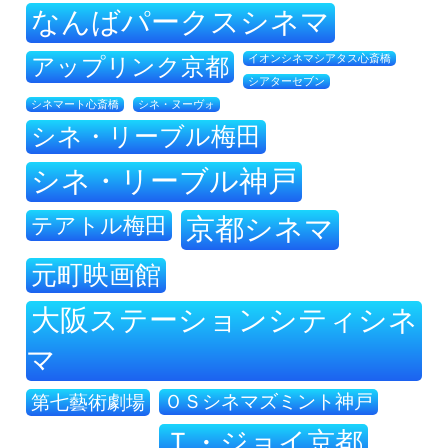
なんばパークスシネマ
アップリンク京都
イオンシネマシアタス心斎橋
シアターセブン
シネ・ヌーヴォ
シネマート心斎橋
シネ・リーブル梅田
シネ・リーブル神戸
テアトル梅田
京都シネマ
元町映画館
大阪ステーションシティシネ
マ
ＯＳシネマズミント神戸
第七藝術劇場
Ｔ・ジョイ京都