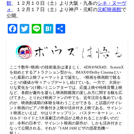
館
、１２月１０日（土）より大阪・九条の
シネ・ヌーヴ
ォ
、１２月１７日（土）より神戸・元町の
元町映画館
で
公開。
Facebook
Twitter
Line
Hatena
共
有
ここ十数年<映画>の技術進歩は凄まじく、4DXやMX4D、ScreenX
を始めとするアトラクション型から、IMAXやDolby Cinemaとい
った最新の上映フォーマットまで誕生し、<映画を映画館で観る
こと>の価値が年々アップデートし続けている。一方で、大掛か
りな変化をつけ難いミニシアターでは、応援上映や特殊音響上映
など、各館が趣向を凝らし映画館鑑賞の楽しみ方に関する幅を広
げてきた。とりわけ映画ファンの中でも、近年注目を集めている
のが、映画創成期の体験を味わうことができる、と話題のサイレ
ント映画のピアノ伴奏付き上映や活弁付き上映である。サイレン
ト映画といえば、やはりチャップリン、バスター‪･‬キートン、ハ
ロルド‪･‬ロイドと3大喜劇王の作品が上映されることが多いのだ
が…令和の日本で、サイレント映画の新作が、しかも活弁付きと
なって公開される。それが『I AM JAM ピザの惑星危機一
髪！』。