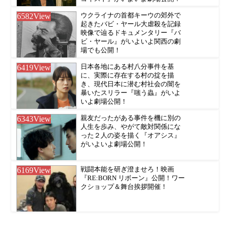
6582
View
ウクライナの首都キーウの郊外で
起きたバビ・ヤール大虐殺を記録
映像で辿るドキュメンタリー『バ
ビ・ヤール』がいよいよ関西の劇
場でも公開！
6419
View
日本各地にある村八分事件を基
に、実際に存在する村の掟を描
き、現代日本に潜む村社会の闇を
暴いたスリラー『嗤う蟲』がいよ
いよ劇場公開！
6343
View
親友だったがある事件を機に別の
人生を歩み、やがて敵対関係にな
った２人の姿を描く『オアシス』
がいよいよ劇場公開！
6169
View
戦闘本能を研ぎ澄ませろ！映画
『RE:BORN リボーン』公開！ワー
クショップ＆舞台挨拶開催！