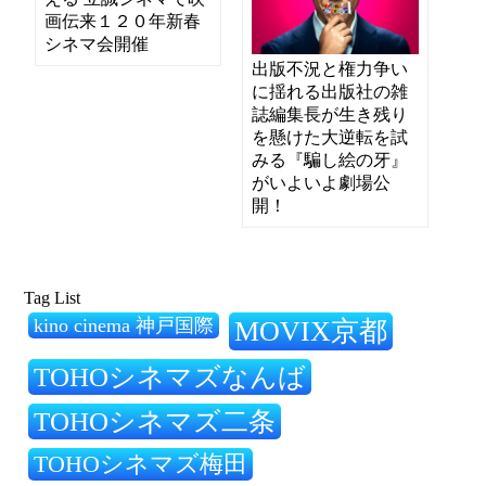
画伝来１２０年新春
シネマ会開催
出版不況と権力争い
に揺れる出版社の雑
誌編集長が生き残り
を懸けた大逆転を試
みる『騙し絵の牙』
がいよいよ劇場公
開！
Tag List
kino cinema 神戸国際
MOVIX京都
TOHOシネマズなんば
TOHOシネマズ二条
TOHOシネマズ梅田