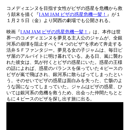
コメディエンヌを目指す女性がピザの惑星を危機から救
う顛末を描く『
I AM JAM ピザの惑星危機一髪！
』が１
１月２５日（金）より関西の劇場でも公開される。
映画『
I AM JAM ピザの惑星危機一髪！
』は、本作は世
界一のコメディエンヌを夢見る主人公のジャムが、全銀
河系の崩壊を阻止すべく“４つのピザ”を求めて奔走する
活弁ＳＦファンタジー。夢見る女の子ジャムは、毎日ピ
ザ屋のアルバイトに明け暮れている。ある日、嵐に襲わ
れた彼女は、気が付くとピザの惑星にいた。惑星の王様
の話によれば、惑星のバランスを保っていた４ピースの
ピザが嵐で飛ばされ、銀河系に散らばってしまったとい
う。そのせいでピザの惑星は面白みを失った、亡骸のよ
うな国になってしまっていた。ジャムはピザの惑星、ひ
いては銀河系の危機を救うため、出会った仲間たちとと
もに４ピースのピザを探し出す旅に出る。