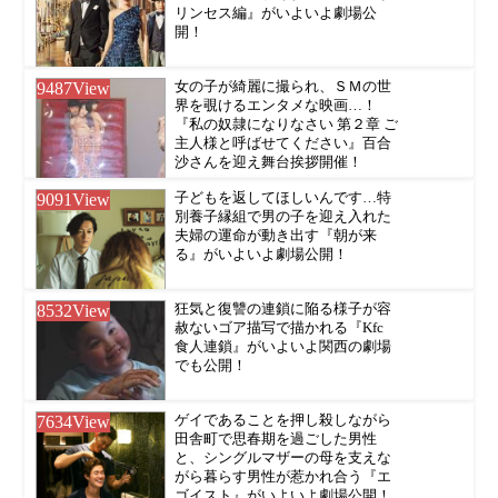
リンセス編』がいよいよ劇場公
開！
9487
View
女の子が綺麗に撮られ、ＳＭの世
界を覗けるエンタメな映画…！
『私の奴隷になりなさい 第２章 ご
主人様と呼ばせてください』百合
沙さんを迎え舞台挨拶開催！
9091
View
子どもを返してほしいんです…特
別養子縁組で男の子を迎え入れた
夫婦の運命が動き出す『朝が来
る』がいよいよ劇場公開！
8532
View
狂気と復讐の連鎖に陥る様子が容
赦ないゴア描写で描かれる『Kfc
食人連鎖』がいよいよ関西の劇場
でも公開！
7634
View
ゲイであることを押し殺しながら
田舎町で思春期を過ごした男性
と、シングルマザーの母を支えな
がら暮らす男性が惹かれ合う『エ
ゴイスト』がいよいよ劇場公開！