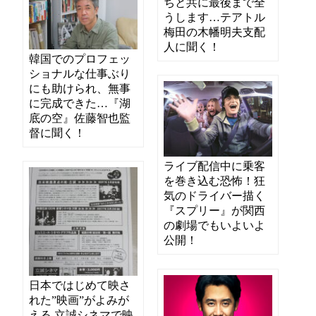
ちと共に最後まで全
うします…テアトル
梅田の木幡明夫支配
人に聞く！
韓国でのプロフェッ
ショナルな仕事ぶり
にも助けられ、無事
に完成できた…『湖
底の空』佐藤智也監
督に聞く！
ライブ配信中に乗客
を巻き込む恐怖！狂
気のドライバー描く
『スプリー』が関西
の劇場でもいよいよ
公開！
日本ではじめて映さ
れた”映画”がよみが
える 立誠シネマで映