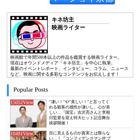
キネ坊主
映画ライター
映画館で年間500本以上の作品を鑑賞する映画ライター。
現在はオウンドメディア「キネ坊主」を中心に執筆。
最新のイベントレポート、インタビュー、コラム、ニュース
など、映画に関する多彩なコンテンツをお伝えします！
Popular Posts
15052
View
”凄い！”や”美しい！”と言ってく
れる観客の感性が凄いし、心が美
しい…『国宝』吉沢亮さんと李相
日監督を迎え特大ヒット記念舞台
挨拶開催！
10491
View
目に見えるものが真実とは限らな
い…！『コンフィデンスマンJP プ