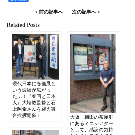
< 前の記事へ
次の記事へ >
Related Posts
現代日本に春画展と
いう波紋が広がっ
た…！『春画と日本
人』大墻敦監督と石
上阿希さんを迎え舞
台挨拶開催！
大阪・梅田の茶屋町
にあるミニシアター
として、感謝の気持