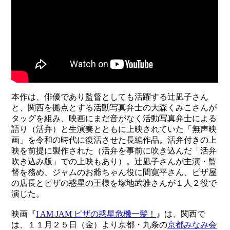
本作は、俳優であり監督としても活躍する辻凪子さん
と、関西を拠点とする活動写真弁士の大森くみこさんが
タッグを組み、映画にまだ音がなく活動写真弁士による
語り（活弁）と生演奏とともに上映されていた「無声映
画」を令和の時代に復活させた長編作品。活弁付きの上
映を前提に製作された（活弁を事前に吹き込んだ「活弁
吹き込み版」での上映もあり）。辻凪子さんが主演・監
督を務め、ジャムのお爺ちゃん役に間寛平さん、ピザ屋
の店長とピザの惑星の王様を塚地武雅さんが１人２役で
演じた。
映画『
I AM JAM ピザの惑星危機一髪！
』は、関西で
は、１１月２５日（金）より京都・九条の
京都みなみ会