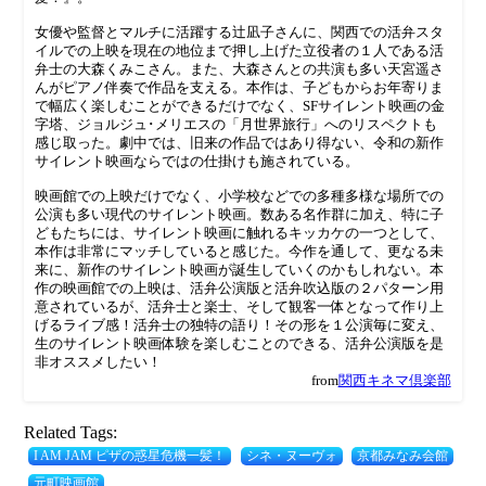
女優や監督とマルチに活躍する辻凪子さんに、関西での活弁スタ
イルでの上映を現在の地位まで押し上げた立役者の１人である活
弁士の‬大森くみこさん。また、大森さんとの共演も多い天宮遥さ
んがピアノ伴奏で作品を支える。本作は、子どもからお年寄りま
で幅広く楽しむことができるだけでなく、SFサイレント映画の金
字塔、ジョルジュ‪･‬メリエスの「月世界旅行」へのリスペクトも
感じ取った。劇中では、旧来の作品ではあり得ない、令和の新作
サイレント映画ならではの仕掛けも施されている。
映画館での上映だけでなく、小学校などでの多種多様な場所での
公演も多い現代のサイレント映画。数ある名作群に加え、特に子
どもたちには、サイレント映画に触れるキッカケの一つとして、
本作は非常にマッチしていると感じた。今作を通して、更なる未
来に、新作のサイレント映画が誕生していくのかもしれない。本
作の映画館での上映は、活弁公演版と活弁吹込版の２パターン用
意されているが、活弁士と楽士、そして観客一体となって作り上
げるライブ感！活弁士の独特の語り！その形を１公演毎に変え、
生のサイレント映画体験を楽しむことのできる、活弁公演版を是
非オススメしたい！
from
関西キネマ倶楽部
Related Tags:
I AM JAM ピザの惑星危機一髪！
シネ・ヌーヴォ
京都みなみ会館
元町映画館