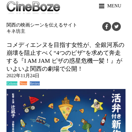
MENU
関西の映画シーンを伝えるサイト
キネ坊主
コメディエンヌを目指す女性が、全銀河系の
崩壊を阻止すべく“4つのピザ”を求めて奔走
する『I AM JAM ピザの惑星危機一髪！』が
いよいよ関西の劇場で公開！
2022年11月24日
News
Review
Column