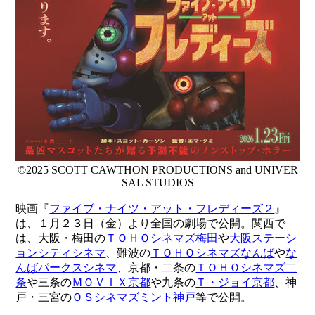
©2025 SCOTT CAWTHON PRODUCTIONS and UNIVER
SAL STUDIOS
映画『
ファイブ・ナイツ・アット・フレディーズ２
』
は、１月２３日（金）より全国の劇場で公開。関西で
は、大阪・梅田の
ＴＯＨＯシネマズ梅田
や
大阪ステーシ
ョンシティシネマ
、難波の
ＴＯＨＯシネマズなんば
や
な
んばパークスシネマ
、京都・二条の
ＴＯＨＯシネマズ二
条
や三条の
ＭＯＶＩＸ京都
や九条の
Ｔ・ジョイ京都
、神
戸・三宮の
ＯＳシネマズミント神戸
等で公開。