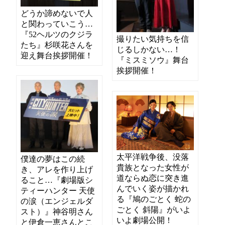
どうか諦めないで人
と関わっていこう…
『52ヘルツのクジラ
撮りたい気持ちを信
たち』杉咲花さんを
じるしかない…！
迎え舞台挨拶開催！
『ミスミソウ』舞台
挨拶開催！
太平洋戦争後、没落
僕達の夢はこの続
貴族となった女性が
き、アレを作り上げ
道ならぬ恋に突き進
ること…『劇場版シ
んでいく姿が描かれ
ティーハンター 天使
る『鳩のごとく 蛇の
の涙（エンジェルダ
ごとく 斜陽』がいよ
スト）』神谷明さん
いよ劇場公開！
と伊倉一恵さんとこ