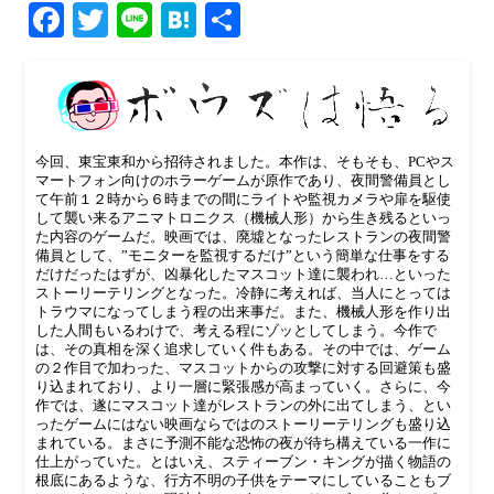
Facebook
Twitter
Line
Hatena
共
有
今回、東宝東和から招待されました。本作は、そもそも、PCやス
マートフォン向けのホラーゲームが原作であり、夜間警備員とし
て午前１２時から６時までの間にライトや監視カメラや扉を駆使
して襲い来るアニマトロニクス（機械人形）から生き残るといっ
た内容のゲームだ。映画では、廃墟となったレストランの夜間警
備員として、”モニターを監視するだけ”という簡単な仕事をする
だけだったはずが、凶暴化したマスコット達に襲われ…といった
ストーリーテリングとなった。冷静に考えれば、当人にとっては
トラウマになってしまう程の出来事だ。また、機械人形を作り出
した人間もいるわけで、考える程にゾッとしてしまう。今作で
は、その真相を深く追求していく件もある。その中では、ゲーム
の２作目で加わった、マスコットからの攻撃に対する回避策も盛
り込まれており、より一層に緊張感が高まっていく。さらに、今
作では、遂にマスコット達がレストランの外に出てしまう、とい
ったゲームにはない映画ならではのストーリーテリングも盛り込
まれている。まさに予測不能な恐怖の夜が待ち構えている一作に
仕上がっていた。とはいえ、スティーブン・キングが描く物語の
根底にあるような、行方不明の子供をテーマにしていることもブ