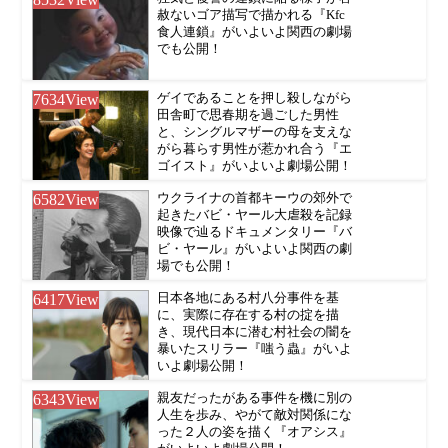
赦ないゴア描写で描かれる『Kfc
食人連鎖』がいよいよ関西の劇場
でも公開！
7634
View
ゲイであることを押し殺しながら
田舎町で思春期を過ごした男性
と、シングルマザーの母を支えな
がら暮らす男性が惹かれ合う『エ
ゴイスト』がいよいよ劇場公開！
6582
View
ウクライナの首都キーウの郊外で
起きたバビ・ヤール大虐殺を記録
映像で辿るドキュメンタリー『バ
ビ・ヤール』がいよいよ関西の劇
場でも公開！
6417
View
日本各地にある村八分事件を基
に、実際に存在する村の掟を描
き、現代日本に潜む村社会の闇を
暴いたスリラー『嗤う蟲』がいよ
いよ劇場公開！
6343
View
親友だったがある事件を機に別の
人生を歩み、やがて敵対関係にな
った２人の姿を描く『オアシス』