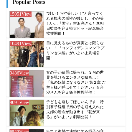
Popular Posts
15051
View
”凄い！”や”美しい！”と言ってく
れる観客の感性が凄いし、心が美
しい…『国宝』吉沢亮さんと李相
日監督を迎え特大ヒット記念舞台
挨拶開催！
10491
View
目に見えるものが真実とは限らな
い…！『コンフィデンスマンJP プ
リンセス編』がいよいよ劇場公
開！
9486
View
女の子が綺麗に撮られ、ＳＭの世
界を覗けるエンタメな映画…！
『私の奴隷になりなさい 第２章 ご
主人様と呼ばせてください』百合
沙さんを迎え舞台挨拶開催！
9091
View
子どもを返してほしいんです…特
別養子縁組で男の子を迎え入れた
夫婦の運命が動き出す『朝が来
る』がいよいよ劇場公開！
8532
View
狂気と復讐の連鎖に陥る様子が容