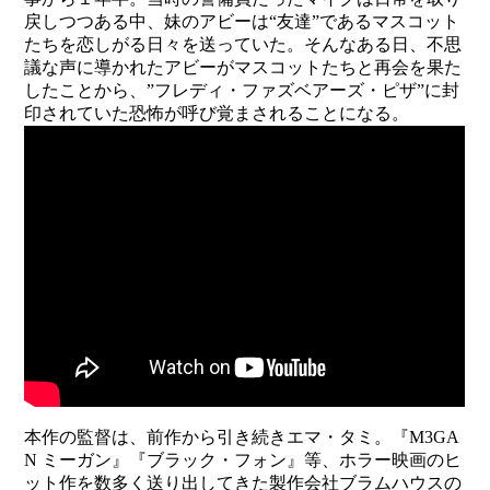
戻しつつある中、妹のアビーは“友達”であるマスコット
たちを恋しがる日々を送っていた。そんなある日、不思
議な声に導かれたアビーがマスコットたちと再会を果た
したことから、”フレディ・ファズベアーズ・ピザ”に封
印されていた恐怖が呼び覚まされることになる。
本作の監督は、前作から引き続きエマ・タミ。『M3GA
N ミーガン』『ブラック・フォン』等、ホラー映画のヒ
ット作を数多く送り出してきた製作会社ブラムハウスの