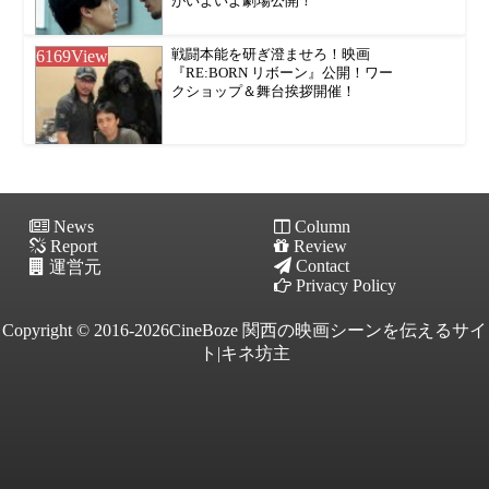
がいよいよ劇場公開！
6169
View
戦闘本能を研ぎ澄ませろ！映画
『RE:BORN リボーン』公開！ワー
クショップ＆舞台挨拶開催！
News
Column
Report
Review
Contact
運営元
Privacy Policy
Copyright © 2016-2026CineBoze 関西の映画シーンを伝えるサイ
ト|キネ坊主