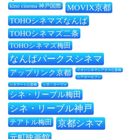
kino cinema 神戸国際
MOVIX京都
TOHOシネマズなんば
TOHOシネマズ二条
TOHOシネマズ梅田
なんばパークスシネマ
アップリンク京都
イオンシネマシアタス心斎橋
シアターセブン
シネ・ヌーヴォ
シネマート心斎橋
シネ・リーブル梅田
シネ・リーブル神戸
テアトル梅田
京都シネマ
元町映画館