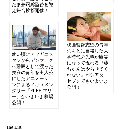
だま兼嗣総監督を迎
え舞台挨拶開催！
映画監督志望の青年
のもとに自殺した大
幼い頃にアフガニス
学時代の先輩が幽霊
タンからデンマーク
になって現れる『葵
へ難民として渡った
ちゃんはやらせてく
実在の青年を主人公
れない』がシアター
にしたアニメーショ
セブンでもいよいよ
ンによるドキュメン
公開！
タリー『FLEE フリ
ー』がいよいよ劇場
公開！
Tag List