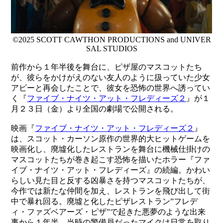
©2025 SCOTT CAWTHON PRODUCTIONS and UNIVER
SAL STUDIOS
前作から１年半後を舞台に、ピザ屋のマスコットたち
が、彼らをかけがえのない友人のように扱っていた少女
アビーと再会したことで、彼女を恐怖の世界へ誘ってい
く『
ファイブ・ナイツ・アット・フレディーズ２
』が１
月２３日（金）より全国の劇場で公開される。
映画『
ファイブ・ナイツ・アット・フレディーズ２
』
は、スコット・カーソン原作の世界的大ヒットゲームを
映画化し、廃墟化したレストランを舞台に機械仕掛けの
マスコットたちが巻き起こす恐怖を描いたホラー『ファ
イブ・ナイツ・アット・フレディーズ』の続編。かわい
らしい見た目と反する凶暴さを持つマスコットたちが、
今作では新たな仲間を加え、レストランを飛び出して街
中で暴れ回る。廃墟と化したピザレストラン”フレデ
ィ・ファズベアーズ・ピザ”で起きた悪夢のような出来
事から１年半。当時の警備員だったマイクは日常を取り