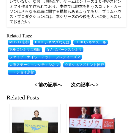
レていない。なお、現時点で、ゲームはシリーズ１０作やスピン
オフ４作まで作られており、本作では脚本を担うスコット・カー
ソンはさらなる続編に関する構想もあるようであり、ブラムハウ
ス・プロダクションには、本シリーズの今後を大いに楽しみにし
ておきたい。
Related Tags:
MOVIX京都
TOHOシネマズなんば
TOHOシネマズ二条
TOHOシネマズ梅田
なんばパークスシネマ
ファイブ・ナイツ・アット・フレディーズ２
大阪ステーションシティシネマ
ＯＳシネマズミント神戸
Ｔ・ジョイ京都
< 前の記事へ
次の記事へ >
Related Posts