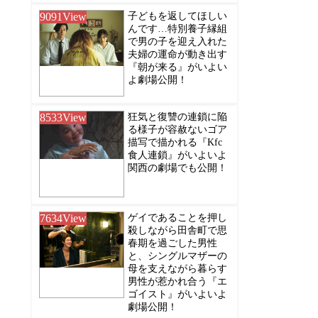
9091
View
子どもを返してほしい
んです…特別養子縁組
で男の子を迎え入れた
夫婦の運命が動き出す
『朝が来る』がいよい
よ劇場公開！
8533
View
狂気と復讐の連鎖に陥
る様子が容赦ないゴア
描写で描かれる『Kfc
食人連鎖』がいよいよ
関西の劇場でも公開！
7634
View
ゲイであることを押し
殺しながら田舎町で思
春期を過ごした男性
と、シングルマザーの
母を支えながら暮らす
男性が惹かれ合う『エ
ゴイスト』がいよいよ
劇場公開！