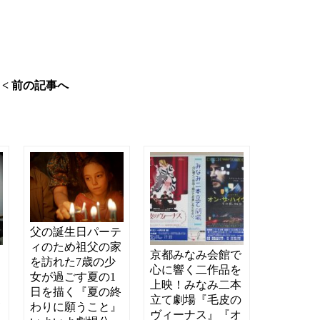
< 前の記事へ
父の誕生日パーテ
ィのため祖父の家
ち
京都みなみ会館で
を訪れた7歳の少
メ
心に響く二作品を
女が過ごす夏の1
！
上映！みなみ二本
日を描く『夏の終
ボ
立て劇場『毛皮の
わりに願うこと』
」
ヴィーナス』『オ