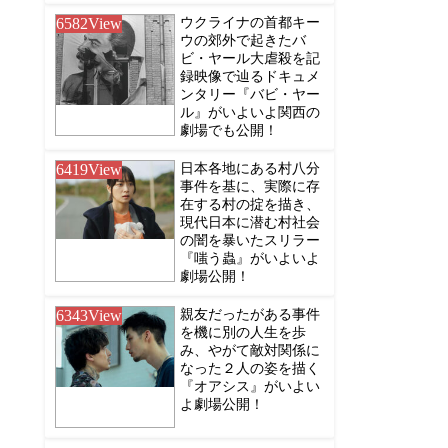
6582
View
ウクライナの首都キー
ウの郊外で起きたバ
ビ・ヤール大虐殺を記
録映像で辿るドキュメ
ンタリー『バビ・ヤー
ル』がいよいよ関西の
劇場でも公開！
6419
View
日本各地にある村八分
事件を基に、実際に存
在する村の掟を描き、
現代日本に潜む村社会
の闇を暴いたスリラー
『嗤う蟲』がいよいよ
劇場公開！
6343
View
親友だったがある事件
を機に別の人生を歩
み、やがて敵対関係に
なった２人の姿を描く
『オアシス』がいよい
よ劇場公開！