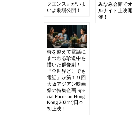
クエンス』がいよ
みなみ会館でオ
いよ劇場公開！
ルナイト上映開
催！
時を越えて電話に
まつわる珍道中を
描いた群像劇！
『全世界どこでも
電話』が第１９回
大阪アジアン映画
祭の特集企画 Spe
cial Focus on Hong
Kong 2024で日本
初上映！