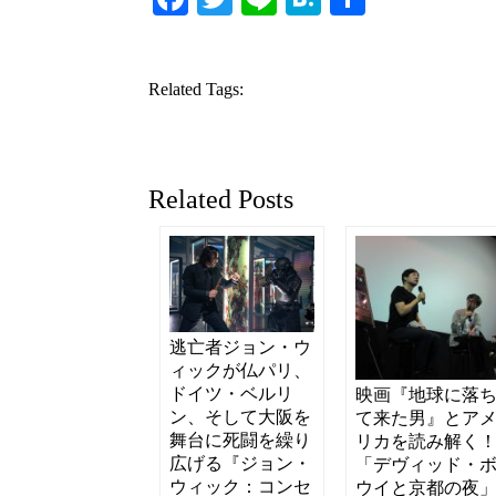
有
Related Tags:
Related Posts
逃亡者ジョン・ウ
ィックが仏パリ、
ドイツ・ベルリ
映画『地球に落
ン、そして大阪を
て来た男』とア
舞台に死闘を繰り
リカを読み解く
広げる『ジョン・
「デヴィッド・
ウィック：コンセ
ウイと京都の夜