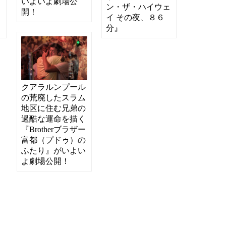
いよいよ劇場公
ー
ン・ザ・ハイウェ
開！
イ その夜、８６
分』
クアラルンプール
の荒廃したスラム
地区に住む兄弟の
過酷な運命を描く
『Brotherブラザー
富都（プドゥ）の
ふたり』がいよい
よ劇場公開！