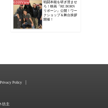
6169
View
戦闘本能を研ぎ澄ませ
ろ！映画『RE:BORN
リボーン』公開！ワー
クショップ＆舞台挨拶
開催！
Privacy Policy
キネ坊主