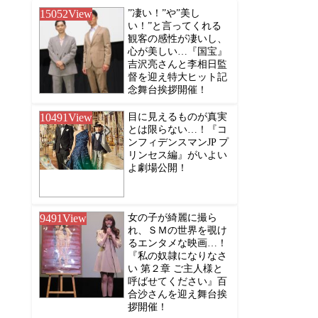
15052
View
”凄い！”や”美し
い！”と言ってくれる
観客の感性が凄いし、
心が美しい…『国宝』
吉沢亮さんと李相日監
督を迎え特大ヒット記
念舞台挨拶開催！
10491
View
目に見えるものが真実
とは限らない…！『コ
ンフィデンスマンJP プ
リンセス編』がいよい
よ劇場公開！
9491
View
女の子が綺麗に撮ら
れ、ＳＭの世界を覗け
るエンタメな映画…！
『私の奴隷になりなさ
い 第２章 ご主人様と
呼ばせてください』百
合沙さんを迎え舞台挨
拶開催！