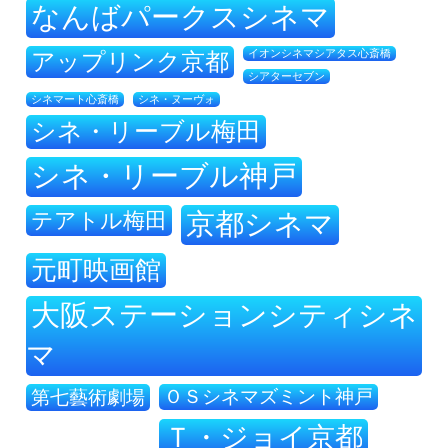
なんばパークスシネマ
アップリンク京都
イオンシネマシアタス心斎橋
シアターセブン
シネ・ヌーヴォ
シネマート心斎橋
シネ・リーブル梅田
シネ・リーブル神戸
テアトル梅田
京都シネマ
元町映画館
大阪ステーションシティシネ
マ
ＯＳシネマズミント神戸
第七藝術劇場
Ｔ・ジョイ京都