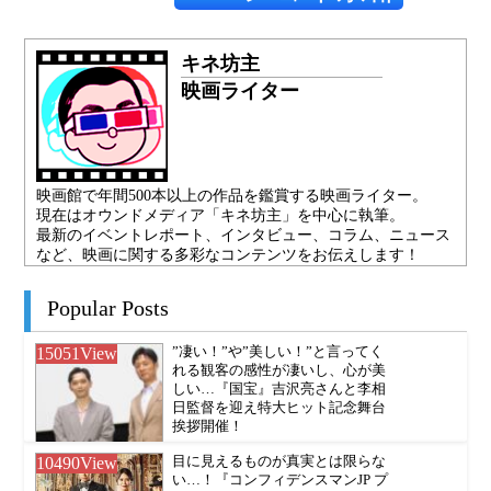
キネ坊主
映画ライター
映画館で年間500本以上の作品を鑑賞する映画ライター。
現在はオウンドメディア「キネ坊主」を中心に執筆。
最新のイベントレポート、インタビュー、コラム、ニュース
など、映画に関する多彩なコンテンツをお伝えします！
Popular Posts
15051
View
”凄い！”や”美しい！”と言ってく
れる観客の感性が凄いし、心が美
しい…『国宝』吉沢亮さんと李相
日監督を迎え特大ヒット記念舞台
挨拶開催！
10490
View
目に見えるものが真実とは限らな
い…！『コンフィデンスマンJP プ