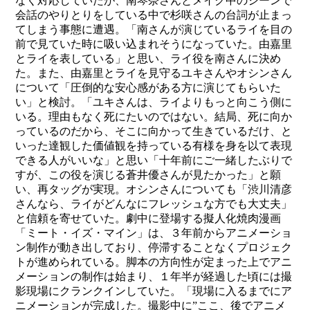
なく対応していたが、南琴奈さんとメイク中のシーンで
会話のやりとりをしている中で杉咲さんの台詞が止まっ
てしまう事態に遭遇。「南さんが演じているライを目の
前で見ていた時に吸い込まれそうになっていた。由嘉里
とライを表している」と思い、ライ役を南さんに決め
た。また、由嘉里とライを見守るユキさんやオシンさん
について「圧倒的な安心感がある方に演じてもらいた
い」と検討。「ユキさんは、ライよりもっと向こう側に
いる。理由もなく死にたいのではない。結局、死に向か
っているのだから、そこに向かって生きているだけ、と
いった達観した価値観を持っている有様を身を以て表現
できる人がいいな」と思い「十年前にご一緒したぶりで
すが、この役を演じる蒼井優さんが見たかった」と願
い、再タッグが実現。オシンさんについても「渋川清彦
さんなら、ライがどんなにフレッシュな方でも大丈夫」
と信頼を寄せていた。劇中に登場する擬人化焼肉漫画
「ミート・イズ・マイン」は、３年前からアニメーショ
ン制作が動き出しており、停滞することなくプロジェク
トが進められている。脚本の方向性が定まった上でアニ
メーションの制作は始まり、１年半が経過した頃には撮
影現場にクランクインしていた。「現場に入るまでにア
ニメーションが完成した。撮影中に”ここ、後でアニメ