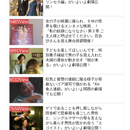
リンセス編』がいよいよ劇場公
開！
9485
View
女の子が綺麗に撮られ、ＳＭの世
界を覗けるエンタメな映画…！
『私の奴隷になりなさい 第２章 ご
主人様と呼ばせてください』百合
沙さんを迎え舞台挨拶開催！
9091
View
子どもを返してほしいんです…特
別養子縁組で男の子を迎え入れた
夫婦の運命が動き出す『朝が来
る』がいよいよ劇場公開！
8532
View
狂気と復讐の連鎖に陥る様子が容
赦ないゴア描写で描かれる『Kfc
食人連鎖』がいよいよ関西の劇場
でも公開！
7634
View
ゲイであることを押し殺しながら
田舎町で思春期を過ごした男性
と、シングルマザーの母を支えな
がら暮らす男性が惹かれ合う『エ
ゴイスト』がいよいよ劇場公開！