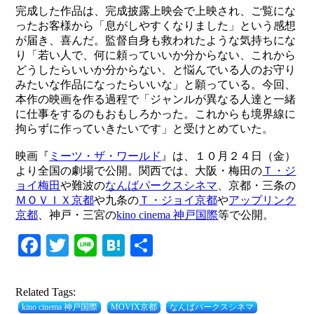
完成した作品は、完成披露上映会で上映され、ご覧にな
ったお客様から「息がしやすくなりました」という感想
が届き、喜んだ。監督自身も救われたような気持ちにな
り「若い人で、何に頼っていいか分からない、これから
どうしたらいいか分からない、と悩んでいる人のお守り
みたいな作品になったらいいな」と願っている。今回、
本作の映画を作る過程で「ジャンルが異なる人達と一緒
に仕事をするのもおもしろかった。これからも境界線に
拘らずに作っていきたいです」と受けとめていた。
映画『
ミーツ・ザ・ワールド
』は、１０月２４日（金）
より全国の劇場で公開。関西では、大阪・梅田の
Ｔ・ジ
ョイ梅田
や難波の
なんばパークスシネマ
、京都・三条の
ＭＯＶＩＸ京都
や九条の
Ｔ・ジョイ京都
や
アップリンク
京都
、神戸・三宮の
kino cinema 神戸国際
等で公開。
Facebook
Twitter
Line
Hatena
共
有
Related Tags:
kino cinema 神戸国際
MOVIX京都
なんばパークスシネマ