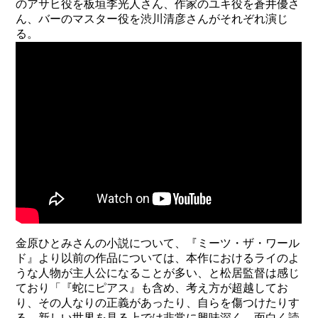
のアサヒ役を板垣李光人さん、作家のユキ役を蒼井優さ
ん、バーのマスター役を渋川清彦さんがそれぞれ演じ
る。
金原ひとみさんの小説について、『ミーツ・ザ・ワール
ド』より以前の作品については、本作におけるライのよ
うな人物が主人公になることが多い、と松居監督は感じ
ており「『蛇にピアス』も含め、考え方が超越してお
り、その人なりの正義があったり、自らを傷つけたりす
る。新しい世界を見る上では非常に興味深く、面白く読