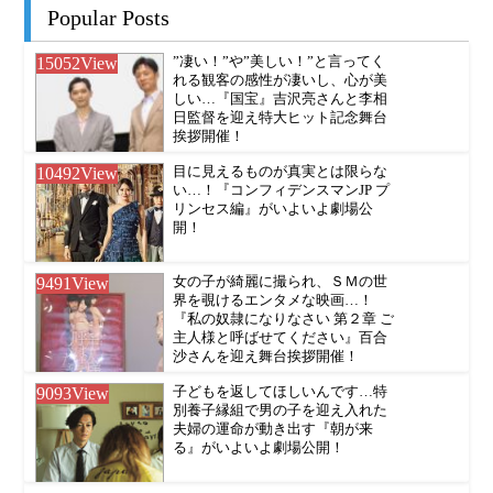
Popular Posts
15052
View
”凄い！”や”美しい！”と言ってく
れる観客の感性が凄いし、心が美
しい…『国宝』吉沢亮さんと李相
日監督を迎え特大ヒット記念舞台
挨拶開催！
10492
View
目に見えるものが真実とは限らな
い…！『コンフィデンスマンJP プ
リンセス編』がいよいよ劇場公
開！
9491
View
女の子が綺麗に撮られ、ＳＭの世
界を覗けるエンタメな映画…！
『私の奴隷になりなさい 第２章 ご
主人様と呼ばせてください』百合
沙さんを迎え舞台挨拶開催！
9093
View
子どもを返してほしいんです…特
別養子縁組で男の子を迎え入れた
夫婦の運命が動き出す『朝が来
る』がいよいよ劇場公開！