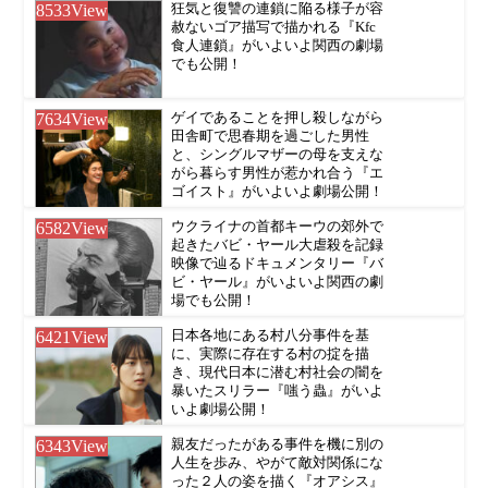
8533
View
狂気と復讐の連鎖に陥る様子が容
赦ないゴア描写で描かれる『Kfc
食人連鎖』がいよいよ関西の劇場
でも公開！
7634
View
ゲイであることを押し殺しながら
田舎町で思春期を過ごした男性
と、シングルマザーの母を支えな
がら暮らす男性が惹かれ合う『エ
ゴイスト』がいよいよ劇場公開！
6582
View
ウクライナの首都キーウの郊外で
起きたバビ・ヤール大虐殺を記録
映像で辿るドキュメンタリー『バ
ビ・ヤール』がいよいよ関西の劇
場でも公開！
6421
View
日本各地にある村八分事件を基
に、実際に存在する村の掟を描
き、現代日本に潜む村社会の闇を
暴いたスリラー『嗤う蟲』がいよ
いよ劇場公開！
6343
View
親友だったがある事件を機に別の
人生を歩み、やがて敵対関係にな
った２人の姿を描く『オアシス』