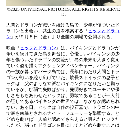
©2025 UNIVERSAL PICTURES. ALL RIGHTS RESERVE
D.
人間とドラゴンが戦いを続ける島で、少年が傷ついたド
ラゴンと出会い、共生の道を模索する『
ヒックとドラゴ
ン
』が９月５日（金）より全国の劇場で公開される。
映画『
ヒックとドラゴン
』は、バイキングとドラゴンが
争いを続けてきた島を舞台に、心優しいバイキングの少
年と傷ついたドラゴンの交流が、島の未来を大きく変え
ていく姿を描くアクションアドベンチャー。バイキング
の一族が暮らすバーク島では、長年にわたり人間とドラ
ゴンが戦いを繰り広げていた。族長ストイックの息子ヒ
ックは、父のような立派なバイキングになりたいと願っ
ているが、ひ弱で失敗ばかり。発明好きでユーモアや優
しさをもちあわせたヒックは、勇敢であることが一人前
の証しであるバイキングの世界では、なかなか認められ
ない。ある日、ヒックは自作の投石器で、ドラゴンの中
で最も凶暴とされるナイト・フューリーを撃墜する。と
どめを刺せば一人前と認めてもらえると勇んだヒックだ
ったが、弱ったドラゴンを目にしてとどめを刺すことは