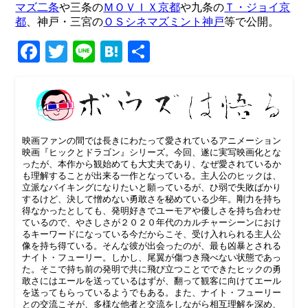
マズ二条
や三条の
ＭＯＶＩＸ京都
や九条の
Ｔ・ジョイ京
都
、神戸・三宮の
ＯＳシネマズミント神戸
等で公開。
Facebook
Twitter
Line
Hatena
共
有
映画ファンの間では長きにわたって愛されているアニメーション
映画『ヒックとドラゴン』シリーズ。今回、遂に実写映画化とな
ったが、本作から観始めても大丈夫であり、なぜ愛されているか
も理解することが出来る一作となっている。主人公のヒックは、
立派なバイキングになりたいと願っているが、ひ弱で失敗ばかり
するけど、決して憎めない勇敢さを秘めている少年。剛力を持ち
得なかったとしても、発明好きでユーモアや優しさを持ち合わせ
ているので、やさしさが２０２０年代のカルチャーシーンにおけ
るキーワードになっている今だからこそ、受け入れられる主人公
像を持ち得ている。そんな彼が出会ったのが、最も凶暴とされる
ナイト・フューリー。しかし、尾翼が傷つき飛べない状態であっ
た。そこで持ち前の発明で共に飛び立つことでできたヒックの勇
敢さにはエールを送っているはずが、翻って観客に向けてエール
を送ってもらっているようでもある。また、ナイト・フューリー
との交流こそが、多様な他者と交流をしながら相互理解を深め、