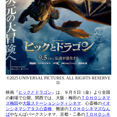
©2025 UNIVERSAL PICTURES. ALL RIGHTS RESERVE
D.
映画『
ヒックとドラゴン
』は、９月５日（金）より全国
の劇場で公開。関西では、大阪・梅田の
ＴＯＨＯシネマ
ズ梅田
や
大阪ステーションシティシネマ
、心斎橋の
イオ
ンシネマシアタス心斎橋
、難波の
ＴＯＨＯシネマズなん
ば
やなんばパークスシネマ、京都・二条の
ＴＯＨＯシネ