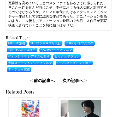
寛容性を高めていくことのメタファでもあるように感じられた。
そこから絆を育んだ時にこそ、本作における強大な敵と対峙でき
るのではなかろうか。２０２０年代におけるアクションアドベン
チャー作品として実に誠実な作品であった。アニメーション映画
のように、今後も、アニメーション映画の２作目、３作目が実写
映画化されていくことを切に願うばかりだ。
Related Tags:
MOVIX京都
TOHOシネマズなんば
TOHOシネマズ二条
TOHOシネマズ梅田
なんばパークスシネマ
イオンシネマ シアタス心斎橋
ヒックとドラゴン
大阪ステーションシティシネマ
ＯＳシネマズミント神戸
Ｔ・ジョイ京都
< 前の記事へ
次の記事へ >
Related Posts