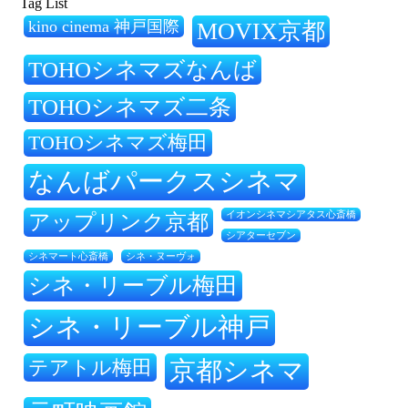
Tag List
kino cinema 神戸国際
MOVIX京都
TOHOシネマズなんば
TOHOシネマズ二条
TOHOシネマズ梅田
なんばパークスシネマ
アップリンク京都
イオンシネマシアタス心斎橋
シアターセブン
シネ・ヌーヴォ
シネマート心斎橋
シネ・リーブル梅田
シネ・リーブル神戸
テアトル梅田
京都シネマ