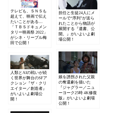
テレビも、ＳＮＳも
担任と生徒24人にメ
超えて、映画で伝え
ールで“序列”が送ら
たいことがある…
れたことから物語が
「ＴＢＳドキュメン
展開する『遺書、公
タリー映画祭 2022」
開。』がいよいよ劇
がシネ・リーブル梅
場公開！
田で公開！
人類とAIの戦いが続
娘を誘拐された父親
く世界が舞台のSFア
の奪還劇を描いた
クション『ザ・クリ
『ジャグラー／ニュ
エイター／創造者』
ーヨーク25時 4K修復
がいよいよ劇場公
版』がいよいよ劇場
開！
公開！