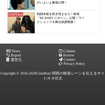
がいよいよ劇場公開！
6169
View
戦闘本能を研ぎ澄ませろ！映画
『RE:BORN リボーン』公開！ワー
クショップ＆舞台挨拶開催！
News
Column
Report
Review
Contact
運営元
Privacy Policy
Copyright © 2016-2026CineBoze 関西の映画シーンを伝えるサイ
ト|キネ坊主