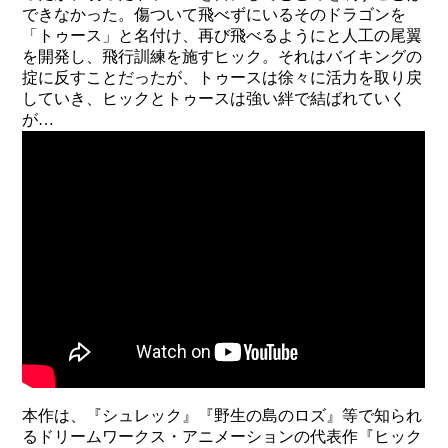
できなかった。傷ついて飛べずにいるそのドラゴンを
「トゥース」と名付け、再び飛べるようにと人工の尾翼
を開発し、飛行訓練を施すヒック。それはバイキングの
掟に反すことだったが、トゥースは徐々に活力を取り戻
していき、ヒックとトゥースは強い絆で結ばれていく
が…
本作は、『シュレック』『野生の島のロズ』等で知られ
るドリームワークス・アニメーションの代表作『ヒック