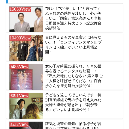
15050
View
”凄い！”や”美しい！”と言ってく
れる観客の感性が凄いし、心が美
しい…『国宝』吉沢亮さんと李相
日監督を迎え特大ヒット記念舞台
挨拶開催！
10490
View
目に見えるものが真実とは限らな
い…！『コンフィデンスマンJP プ
リンセス編』がいよいよ劇場公
開！
9485
View
女の子が綺麗に撮られ、ＳＭの世
界を覗けるエンタメな映画…！
『私の奴隷になりなさい 第２章 ご
主人様と呼ばせてください』百合
沙さんを迎え舞台挨拶開催！
9091
View
子どもを返してほしいんです…特
別養子縁組で男の子を迎え入れた
夫婦の運命が動き出す『朝が来
る』がいよいよ劇場公開！
8532
View
狂気と復讐の連鎖に陥る様子が容
赦ないゴア描写で描かれる『Kfc