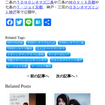
二条の
ＴＯＨＯシネマズ二条
や三条の
ＭＯＶＩＸ京都
や
七条の
Ｔ・ジョイ京都
、神戸・三宮の
ＯＳシネマズミン
ト神戸
等で公開中。
Facebook
Twitter
Line
Hatena
共
有
Related Tags:
MOVIX京都
TOHOシネマズなんば
TOHOシネマズ二条
TOHOシネマズ梅田
なんばパークスシネマ
イオンシネマシアタス心斎橋
サンダーボルツ*
大阪ステーションシティシネマ
ＯＳシネマズミント神戸
Ｔ・ジョイ京都
Ｔ・ジョイ梅田
< 前の記事へ
次の記事へ >
Related Posts