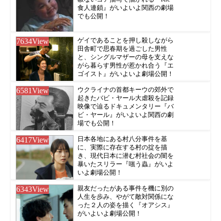
食人連鎖』がいよいよ関西の劇場
でも公開！
7634
View
ゲイであることを押し殺しながら
田舎町で思春期を過ごした男性
と、シングルマザーの母を支えな
がら暮らす男性が惹かれ合う『エ
ゴイスト』がいよいよ劇場公開！
6581
View
ウクライナの首都キーウの郊外で
起きたバビ・ヤール大虐殺を記録
映像で辿るドキュメンタリー『バ
ビ・ヤール』がいよいよ関西の劇
場でも公開！
6417
View
日本各地にある村八分事件を基
に、実際に存在する村の掟を描
き、現代日本に潜む村社会の闇を
暴いたスリラー『嗤う蟲』がいよ
いよ劇場公開！
6343
View
親友だったがある事件を機に別の
人生を歩み、やがて敵対関係にな
った２人の姿を描く『オアシス』
がいよいよ劇場公開！