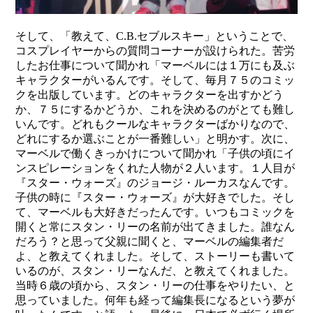
そして、「教えて、C.B.セブルスキー」ということで、
コスプレイヤーからの質問コーナーが設けられた。苦労
したお仕事について聞かれ「マーベルには１万にも及ぶ
キャラクターがいるんです。そして、毎月７５のコミッ
クを出版しています。どのキャラクターを出すかどう
か、７５にするかどうか、これを決めるのがとても難し
いんです。どれもクールなキャラクターばかりなので、
どれにするか選ぶことが一番難しい」と明かす。次に、
マーベルで働くきっかけについて聞かれ「子供の頃にイ
ンスピレーションをくれた人物が２人います。１人目が
『スター・ウォーズ』のジョージ・ルーカスなんです。
子供の時に『スター・ウォーズ』が大好きでした。そし
て、マーベルも大好きだったんです。いつもコミックを
開くと常にスタン・リーの名前が出てきました。誰なん
だろう？と思って父親に聞くと、マーベルの編集者だ
よ、と教えてくれました。そして、ストーリーも書いて
いるのが、スタン・リーなんだ、と教えてくれました。
当時６歳の頃から、スタン・リーの仕事をやりたい、と
思っていました。何年も経って編集長になるという夢が