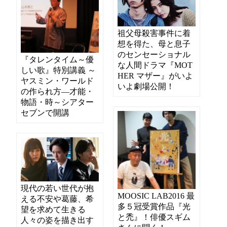
祖父母殺害事件に着
想を得た、母と息子
のセンセーショナル
『タレンタイム～優
な人間ドラマ『MOT
しい歌』特別講義 ～
HER マザー』がいよ
ヤスミン・ワールド
いよ劇場公開！
の作られ方―才能・
物語・時～シアター
セブンで開講
現代の若い世代が抱
MOOSIC LAB2016 最
える不安や葛藤、希
多５冠受賞作品『光
望を求めて生きる
と禿』！俳優スギム
人々の姿を描き出す