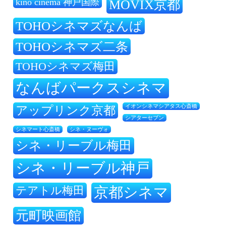
kino cinema 神戸国際
MOVIX京都
TOHOシネマズなんば
TOHOシネマズ二条
TOHOシネマズ梅田
なんばパークスシネマ
アップリンク京都
イオンシネマシアタス心斎橋
シアターセブン
シネ・ヌーヴォ
シネマート心斎橋
シネ・リーブル梅田
シネ・リーブル神戸
テアトル梅田
京都シネマ
元町映画館