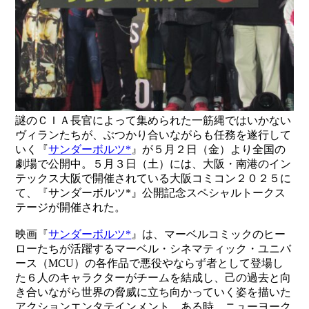
謎のＣＩＡ長官によって集められた一筋縄ではいかない
ヴィランたちが、ぶつかり合いながらも任務を遂行して
いく『
サンダーボルツ*
』が５月２日（金）より全国の
劇場で公開中。５月３日（土）には、大阪・南港のイン
テックス大阪で開催されている大阪コミコン２０２５に
て、『サンダーボルツ*』公開記念スペシャルトークス
テージが開催された。
映画『
サンダーボルツ*
』は、マーベルコミックのヒー
ローたちが活躍するマーベル・シネマティック・ユニバ
ース（MCU）の各作品で悪役やならず者として登場し
た６人のキャラクターがチームを結成し、己の過去と向
き合いながら世界の脅威に立ち向かっていく姿を描いた
アクションエンタテインメント。ある時、ニューヨーク