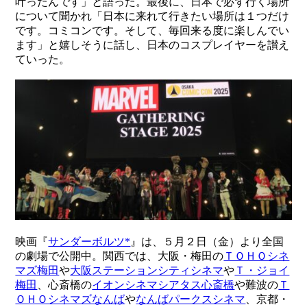
叶ったんです」と語った。最後に、日本で必ず行く場所
について聞かれ「日本に来れて行きたい場所は１つだけ
です。コミコンです。そして、毎回来る度に楽しんでい
ます」と嬉しそうに話し、日本のコスプレイヤーを讃え
ていった。
映画『
サンダーボルツ*
』は、５月２日（金）より全国
の劇場で公開中。関西では、大阪・梅田の
ＴＯＨＯシネ
マズ梅田
や
大阪ステーションシティシネマ
や
Ｔ・ジョイ
梅田
、心斎橋の
イオンシネマシアタス心斎橋
や難波の
Ｔ
ＯＨＯシネマズなんば
や
なんばパークスシネマ
、京都・