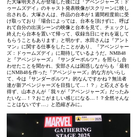
た大塚明夫さんが登場した後には『アベンジャーズ：ド
ゥームズデイ』のキャスト発表映像がスクリーンに映し
出される。大塚さんは、作品の台本が１週間程度前に受
け取っており「場合によっては、台本を頂けずに、呼ば
れて自分の出演シーンの映像と台本を見て、チェックし
終えたら台本を置いて帰って、収録当日にそれを返して
もらうこともあります」と明かす。水田さんは『アント
マン』に関する仕事をしたことがあり、『アベンジャー
ズ：ドゥームズデイ』に期待しているようだ。NMB48
と『アベンジャーズ』『サンダーボルツ*』を照らし合
わせたことを聞かれ、安部さんは困惑しながらも「最初
にNMB48を作った『アベンジャーズ』的な方がいらし
て、今は『サンダーボルツ*』的なんですかね？無法者
達が新アベンジャーズを目指して…！？」と応えざるを
得ず、山本さんが「我々が『アベンジャーズ』だったみ
たいな…！？おこがましい感じになる…！？全然そんな
ことはないです…」と恐縮ぎみに。