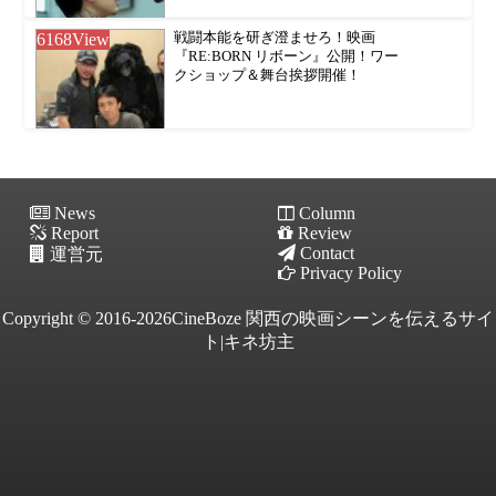
6168
View
戦闘本能を研ぎ澄ませろ！映画
『RE:BORN リボーン』公開！ワー
クショップ＆舞台挨拶開催！
News
Column
Report
Review
Contact
運営元
Privacy Policy
Copyright © 2016-2026CineBoze 関西の映画シーンを伝えるサイ
ト|キネ坊主