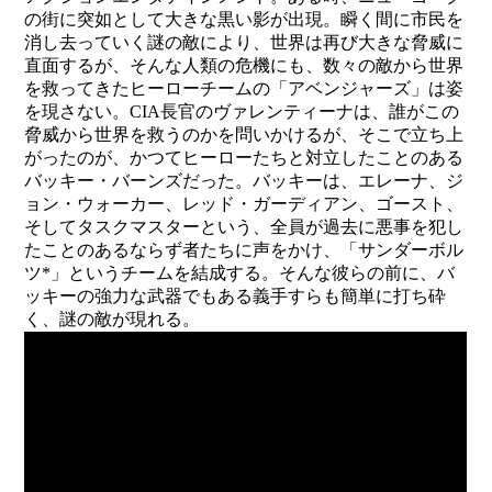
の街に突如として大きな黒い影が出現。瞬く間に市民を
消し去っていく謎の敵により、世界は再び大きな脅威に
直面するが、そんな人類の危機にも、数々の敵から世界
を救ってきたヒーローチームの「アベンジャーズ」は姿
を現さない。CIA長官のヴァレンティーナは、誰がこの
脅威から世界を救うのかを問いかけるが、そこで立ち上
がったのが、かつてヒーローたちと対立したことのある
バッキー・バーンズだった。バッキーは、エレーナ、ジ
ョン・ウォーカー、レッド・ガーディアン、ゴースト、
そしてタスクマスターという、全員が過去に悪事を犯し
たことのあるならず者たちに声をかけ、「サンダーボル
ツ*」というチームを結成する。そんな彼らの前に、バ
ッキーの強力な武器でもある義手すらも簡単に打ち砕
く、謎の敵が現れる。