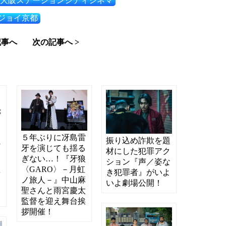
大阪ステーションシティシネマ
ジョイ京都
記事へ
次の記事へ >
を
ラ
５年ぶりに冴島雷
振り込め詐欺を題
の
牙を演じても揺る
材にした犯罪アク
ラ
ぎない…！『牙狼
ション『声／姿な
ン
〈GARO〉－月虹
き犯罪者』がいよ
驚
ノ旅人－』中山麻
いよ劇場公開！
い
聖さんと雨宮慶太
！
監督を迎え舞台挨
拶開催！