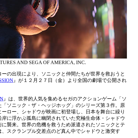
TURES AND SEGA OF AMERICA, INC.
ローの出現により、ソニックと仲間たちが世界を救おうと
SION
』が１２月２７日（金）より全国の劇場で公開され
ON
』は、世界的人気を集めるセガのアクションゲーム「ソ
た「ソニック・ザ・ヘッジホッグ」のシリーズ第３作。原
ヒーロー、シャドウが映画に初登場し、日本を舞台に繰り
沿岸に浮かぶ孤島に幽閉されていた究極生命体・シャドウ
街に襲来。世界の危機を救うため派遣されたソニックとテ
は、スクランブル交差点のど真ん中でシャドウと激突す