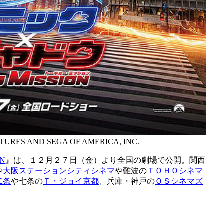
TURES AND SEGA OF AMERICA, INC.
ON
』は、１２月２７日（金）より全国の劇場で公開。関西
や
大阪ステーションシティシネマ
や難波の
ＴＯＨＯシネマ
二条
や七条の
Ｔ・ジョイ京都
、兵庫・神戸の
ＯＳシネマズ