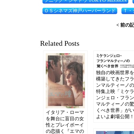
ソニック × シャドウ TOKYO MISSION
ＯＳシネマズ神戸ハーバーランド
Ｔ・
< 前の
Related Posts
独自の映画世界
構築してきたフ
ンマルティーノ
特集上映「ミケ
ンジェロ・フラ
マルティーノの
くべき世界」が
イタリア・ローマ
よいよ劇場公開
を舞台に盲目の女
性とプレイボーイ
の恋描く『エマの