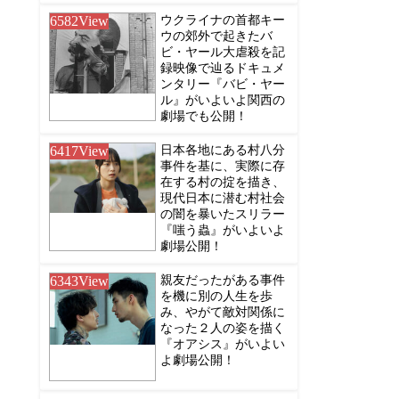
6582
View
ウクライナの首都キー
ウの郊外で起きたバ
ビ・ヤール大虐殺を記
録映像で辿るドキュメ
ンタリー『バビ・ヤー
ル』がいよいよ関西の
劇場でも公開！
6417
View
日本各地にある村八分
事件を基に、実際に存
在する村の掟を描き、
現代日本に潜む村社会
の闇を暴いたスリラー
『嗤う蟲』がいよいよ
劇場公開！
6343
View
親友だったがある事件
を機に別の人生を歩
み、やがて敵対関係に
なった２人の姿を描く
『オアシス』がいよい
よ劇場公開！