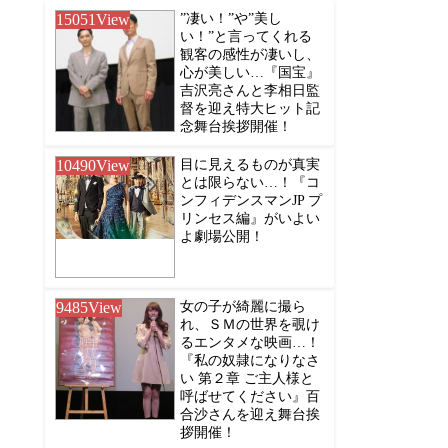
15051
View
”凄い！”や”美し
い！”と言ってくれる
観客の感性が凄いし、
心が美しい…『国宝』
吉沢亮さんと李相日監
督を迎え特大ヒット記
念舞台挨拶開催！
10490
View
目に見えるものが真実
とは限らない…！『コ
ンフィデンスマンJP プ
リンセス編』がいよい
よ劇場公開！
9485
View
女の子が綺麗に撮ら
れ、ＳＭの世界を覗け
るエンタメな映画…！
『私の奴隷になりなさ
い 第２章 ご主人様と
呼ばせてください』百
合沙さんを迎え舞台挨
拶開催！