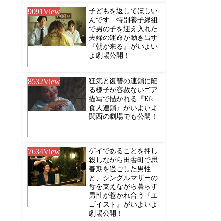
9091
View
子どもを返してほしい
んです…特別養子縁組
で男の子を迎え入れた
夫婦の運命が動き出す
『朝が来る』がいよい
よ劇場公開！
8532
View
狂気と復讐の連鎖に陥
る様子が容赦ないゴア
描写で描かれる『Kfc
食人連鎖』がいよいよ
関西の劇場でも公開！
7634
View
ゲイであることを押し
殺しながら田舎町で思
春期を過ごした男性
と、シングルマザーの
母を支えながら暮らす
男性が惹かれ合う『エ
ゴイスト』がいよいよ
劇場公開！