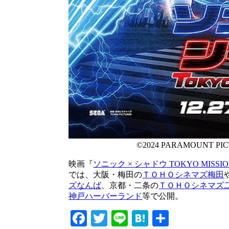
©2024 PARAMOUNT PIC
映画『
ソニック × シャドウ TOKYO MISSI
では、大阪・梅田の
ＴＯＨＯシネマズ梅田
ズなんば
、京都・二条の
ＴＯＨＯシネマズ
神戸ハーバーランド
等で公開。
Facebook
Twitter
Line
Hatena
共