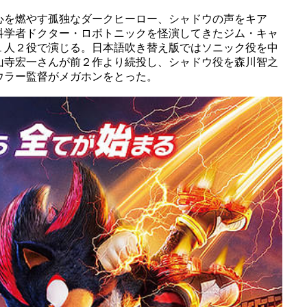
心を燃やす孤独なダークヒーロー、シャドウの声をキア
科学者ドクター・ロボトニックを怪演してきたジム・キャ
１人２役で演じる。日本語吹き替え版ではソニック役を中
山寺宏一さんが前２作より続投し、シャドウ役を森川智之
ウラー監督がメガホンをとった。