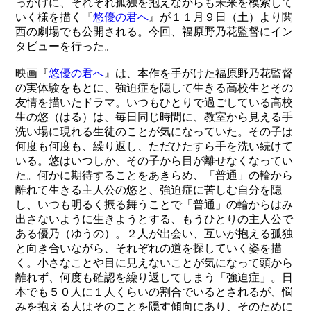
っかけに、それぞれ孤独を抱えながらも未来を模索して
いく様を描く『
悠優の君へ
』が１１月９日（土）より関
西の劇場でも公開される。今回、福原野乃花監督にイン
タビューを行った。
映画『
悠優の君へ
』は、本作を手がけた福原野乃花監督
の実体験をもとに、強迫症を隠して生きる高校生とその
友情を描いたドラマ。いつもひとりで過ごしている高校
生の悠（はる）は、毎日同じ時間に、教室から見える手
洗い場に現れる生徒のことが気になっていた。その子は
何度も何度も、繰り返し、ただひたすら手を洗い続けて
いる。悠はいつしか、その子から目が離せなくなってい
た。何かに期待することをあきらめ、「普通」の輪から
離れて生きる主人公の悠と、強迫症に苦しむ自分を隠
し、いつも明るく振る舞うことで「普通」の輪からはみ
出さないように生きようとする、もうひとりの主人公で
ある優乃（ゆうの）。２人が出会い、互いが抱える孤独
と向き合いながら、それぞれの道を探していく姿を描
く。小さなことや目に見えないことが気になって頭から
離れず、何度も確認を繰り返してしまう「強迫症」。日
本でも５０人に１人くらいの割合でいるとされるが、悩
みを抱える人はそのことを隠す傾向にあり、そのために