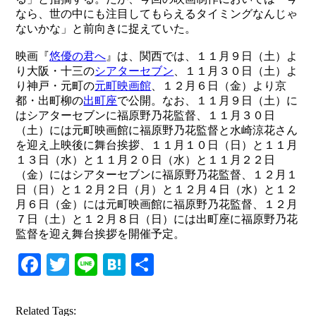
なら、世の中にも注目してもらえるタイミングなんじゃ
ないかな」と前向きに捉えていた。
映画『
悠優の君へ
』は、関西では、１１月９日（土）よ
り大阪・十三の
シアターセブン
、１１月３０日（土）よ
り神戸・元町の
元町映画館
、１２月６日（金）より京
都・出町柳の
出町座
で公開。なお、１１月９日（土）に
はシアターセブンに福原野乃花監督、１１月３０日
（土）には元町映画館に福原野乃花監督と水崎涼花さん
を迎え上映後に舞台挨拶、１１月１０日（日）と１１月
１３日（水）と１１月２０日（水）と１１月２２日
（金）にはシアターセブンに福原野乃花監督、１２月１
日（日）と１２月２日（月）と１２月４日（水）と１２
月６日（金）には元町映画館に福原野乃花監督、１２月
７日（土）と１２月８日（日）には出町座に福原野乃花
監督を迎え舞台挨拶を開催予定。
Facebook
Twitter
Line
Hatena
共
有
Related Tags: