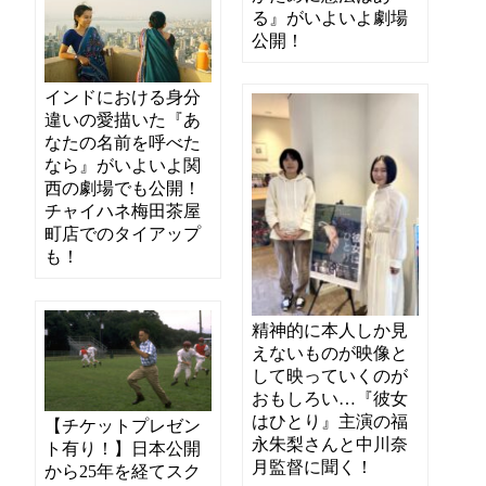
る』がいよいよ劇場
公開！
インドにおける身分
違いの愛描いた『あ
なたの名前を呼べた
なら』がいよいよ関
西の劇場でも公開！
チャイハネ梅田茶屋
町店でのタイアップ
も！
精神的に本人しか見
えないものが映像と
して映っていくのが
おもしろい…『彼女
はひとり』主演の福
【チケットプレゼン
永朱梨さんと中川奈
ト有り！】日本公開
月監督に聞く！
から25年を経てスク