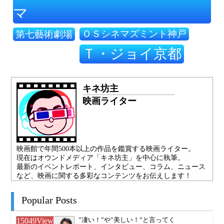
マ
ＯＳシネマズミント神戸
第七藝術劇場
Ｔ・ジョイ京都
キネ坊主
映画ライター
映画館で年間500本以上の作品を鑑賞する映画ライター。
現在はオウンドメディア「キネ坊主」を中心に執筆。
最新のイベントレポート、インタビュー、コラム、ニュース
など、映画に関する多彩なコンテンツをお伝えします！
Popular Posts
15049
View
”凄い！”や”美しい！”と言ってく