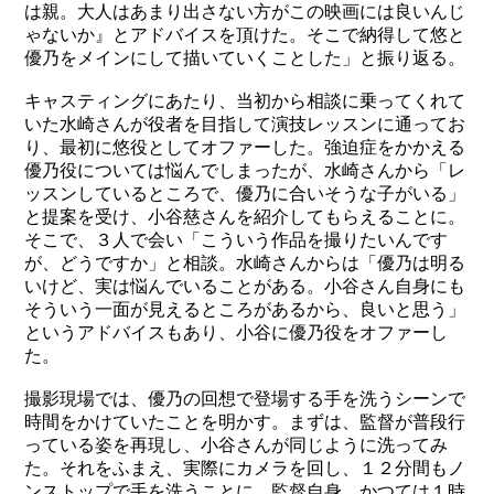
は親。大人はあまり出さない方がこの映画には良いんじ
ゃないか』とアドバイスを頂けた。そこで納得して悠と
優乃をメインにして描いていくことした」と振り返る。
キャスティングにあたり、当初から相談に乗ってくれて
いた水崎さんが役者を目指して演技レッスンに通ってお
り、最初に悠役としてオファーした。強迫症をかかえる
優乃役については悩んでしまったが、水崎さんから「レ
ッスンしているところで、優乃に合いそうな子がいる」
と提案を受け、小谷慈さんを紹介してもらえることに。
そこで、３人で会い「こういう作品を撮りたいんです
が、どうですか」と相談。水崎さんからは「優乃は明る
いけど、実は悩んでいることがある。小谷さん自身にも
そういう一面が見えるところがあるから、良いと思う」
というアドバイスもあり、小谷に優乃役をオファーし
た。
撮影現場では、優乃の回想で登場する手を洗うシーンで
時間をかけていたことを明かす。まずは、監督が普段行
っている姿を再現し、小谷さんが同じように洗ってみ
た。それをふまえ、実際にカメラを回し、１２分間もノ
ンストップで手を洗うことに。監督自身、かつては１時