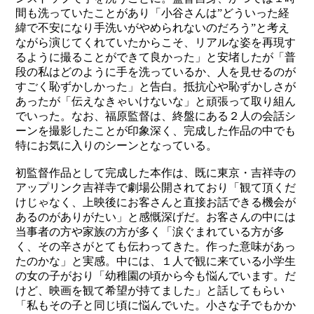
間も洗っていたことがあり「小谷さんは”どういった経
緯で不安になり手洗いがやめられないのだろう”と考え
ながら演じてくれていたからこそ、リアルな姿を再現す
るように撮ることができて良かった」と安堵したが「普
段の私はどのように手を洗っているか、人を見せるのが
すごく恥ずかしかった」と告白。抵抗心や恥ずかしさが
あったが「伝えなきゃいけないな」と頑張って取り組ん
でいった。なお、福原監督は、終盤にある２人の会話シ
ーンを撮影したことが印象深く、完成した作品の中でも
特にお気に入りのシーンとなっている。
初監督作品として完成した本作は、既に東京・吉祥寺の
アップリンク吉祥寺で劇場公開されており「観て頂くだ
けじゃなく、上映後にお客さんと直接お話できる機会が
あるのがありがたい」と感慨深げだ。お客さんの中には
当事者の方や家族の方が多く「涙ぐまれている方が多
く、その辛さがとても伝わってきた。作った意味があっ
たのかな」と実感。中には、１人で観に来ている小学生
の女の子がおり「幼稚園の頃から今も悩んでいます。だ
けど、映画を観て希望が持てました」と話してもらい
「私もその子と同じ頃に悩んでいた。小さな子でもかか