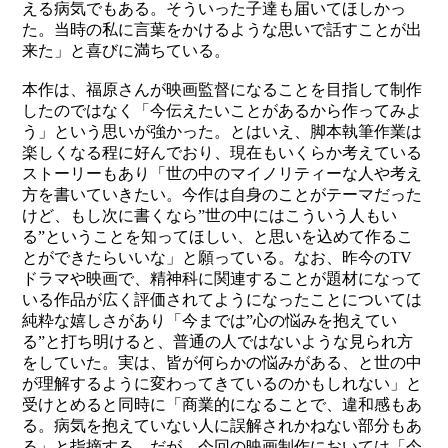
える病気でもある。そういった子達も届いてほしかっ
た。当時の私に言葉をかけるような思いで話すことが出
来た」と喜びに満ちている。
本作は、福原さんが映画監督になることを目指して制作
したのではなく「今伝えたいことがあるから作ってみよ
う」という思いが強かった。とはいえ、脚本執筆作業は
楽しくなる程に好んでおり、現在もいくらか考えている
ストーリーもあり「世の中のマイノリティーな人や考え
方を書いていきたい。今作は自身のことがテーマだった
けど、もし次に書くなら”世の中にはこういう人もい
る”ということを知ってほしい、と思いを込めて作るこ
とができたらいいな」と願っている。なお、昨今のTV
ドラマや映画で、精神科に関連することが題材になって
いる作品が広く評価されてようになったことについては
純粋な嬉しさがあり「今までは”心の悩みを抱えてい
る”と打ち明けると、普通の人ではないような見られ方
をしていた。実は、皆が何らかの悩みがある、と世の中
が理解するように変わってきているのかもしれない」と
受けとめると同時に「商業的になることで、違和感もあ
る。病気を抱えていない人に誤解されかねない部分もあ
る」と指摘する。だが、今回の映画制作においては「今