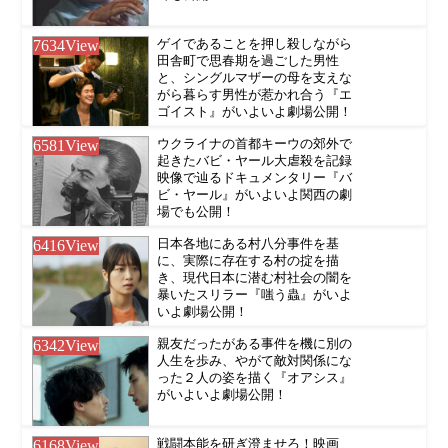
7634
View
ゲイであることを押し殺しながら
田舎町で思春期を過ごした男性
と、シングルマザーの母を支えな
がら暮らす男性が惹かれ合う『エ
ゴイスト』がいよいよ劇場公開！
6581
View
ウクライナの首都キーウの郊外で
起きたバビ・ヤール大虐殺を記録
映像で辿るドキュメンタリー『バ
ビ・ヤール』がいよいよ関西の劇
場でも公開！
6416
View
日本各地にある村八分事件を基
に、実際に存在する村の掟を描
き、現代日本に潜む村社会の闇を
暴いたスリラー『嗤う蟲』がいよ
いよ劇場公開！
6342
View
親友だったがある事件を機に別の
人生を歩み、やがて敵対関係にな
った２人の姿を描く『オアシス』
がいよいよ劇場公開！
6168
View
戦闘本能を研ぎ澄ませろ！映画