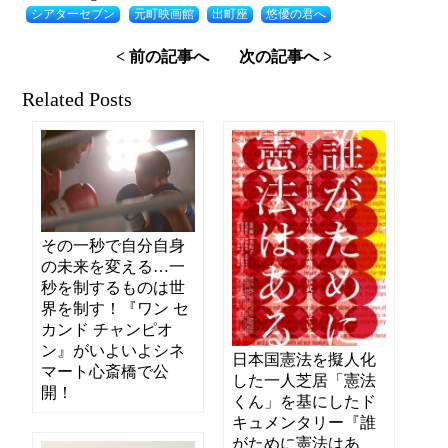
シアターセブン
元町映画館
出町座
悠優の君へ
< 前の記事へ
次の記事へ >
Related Posts
その一秒で自分自身
の未来を変える…一
秒を制するものは世
界を制す！『ワン セ
カンド チャンピオ
ン』がいよいよシネ
日本国憲法を擬人化
マート心斎橋で公
した一人芝居「憲法
開！
くん」を基にしたド
キュメンタリー『誰
がために憲法はあ