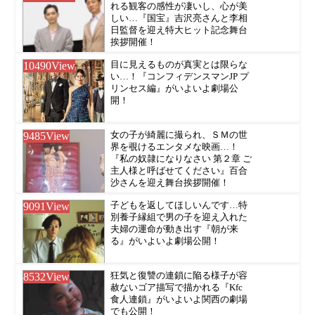
れる観客の感性が凄いし、心が美
しい…『国宝』吉沢亮さんと李相
日監督を迎え特大ヒット記念舞台
挨拶開催！
10490
View
目に見えるものが真実とは限らな
い…！『コンフィデンスマンJP プ
リンセス編』がいよいよ劇場公
開！
9485
View
女の子が綺麗に撮られ、ＳＭの世
界を覗けるエンタメな映画…！
『私の奴隷になりなさい 第２章 ご
主人様と呼ばせてください』百合
沙さんを迎え舞台挨拶開催！
9091
View
子どもを返してほしいんです…特
別養子縁組で男の子を迎え入れた
夫婦の運命が動き出す『朝が来
る』がいよいよ劇場公開！
8532
View
狂気と復讐の連鎖に陥る様子が容
赦ないゴア描写で描かれる『Kfc
食人連鎖』がいよいよ関西の劇場
でも公開！