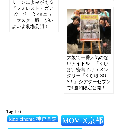
リーンによみがえる
『フォレスト・ガン
プ/一期一会 4Kニュ
ーマスター版』がい
よいよ劇場公開！
大阪で一番人気のな
いアイドル！「くぴ
ぽ」密着ドキュメン
タリー『くぴぽ SO
S！』シアターセブン
で1週間限定公開！
Tag List
kino cinema 神戸国際
MOVIX京都