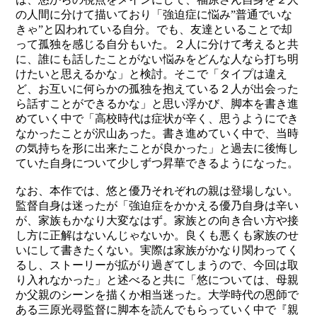
の人間に分けて描いており「強迫症に悩み”普通でいな
きゃ”と囚われている自分。でも、友達といることで却
って孤独を感じる自分もいた。２人に分けて考えると共
に、誰にも話したことがない悩みをどんな人なら打ち明
けたいと思えるかな」と検討。そこで「タイプは違え
ど、お互いに何らかの孤独を抱えている２人が出会った
ら話すことができるかな」と思い浮かび、脚本を書き進
めていく中で「高校時代は症状が辛く、思うようにでき
なかったことが沢山あった。書き進めていく中で、当時
の気持ちを形に出来たことが良かった」と過去に後悔し
ていた自身について少しずつ昇華できるようになった。
なお、本作では、悠と優乃それぞれの親は登場しない。
監督自身は迷ったが「強迫症をかかえる優乃自身は辛い
が、家族もかなり大変なはず。家族との向き合い方や接
し方に正解はないんじゃないか。良くも悪くも家族のせ
いにして書きたくない。実際は家族がかなり関わってく
るし、ストーリーが拡がり過ぎてしまうので、今回は取
り入れなかった」と述べると共に「悠については、母親
か父親のシーンを描くか相当迷った。大学時代の恩師で
ある三原光尋監督に脚本を読んでもらっていく中で『親