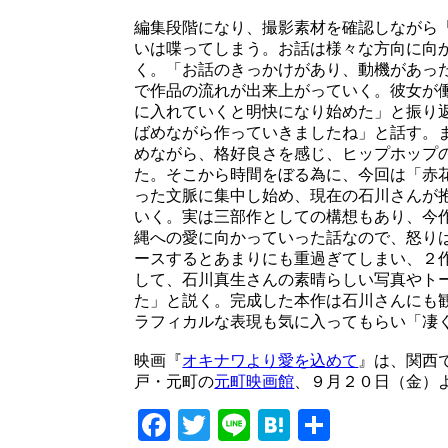
編集段階になり、撮影素材を確認しながら
いは喋ってしまう。お話は様々な方向に向
く。「お話のきっかけがあり、動機があっ
で作品の流れが出来上がっていく。彼女が
に入れていくと明快になり始めた」と振り
ばめながら作っていきましたね」と話す。
めながら、格好良さを感じ、ヒップホップ
た。そこから時間をぼる為に、今回は「赤花
った文脈に集中し始め、現在の石川さんが
いく。実は三部作としての構想もあり、今
縄への愛に向かっていった話なので、怒り
ースするとあまりにも重過ぎてしまい、２
して、石川真生さんの素晴らしい写真やト
た」と説く。完成した本作は石川さんにも
ラフィカルな表現も気に入ってもらい「凄
映画『
オキナワより愛を込めて
』は、関西
戸・元町の
元町映画館
、９月２０日（金）
Facebook
Twitter
Line
Hatena
共