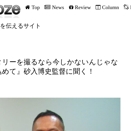
Top
News
Review
Column
を伝えるサイト
タリーを撮るなら今しかないんじゃな
込めて』砂入博史監督に聞く！