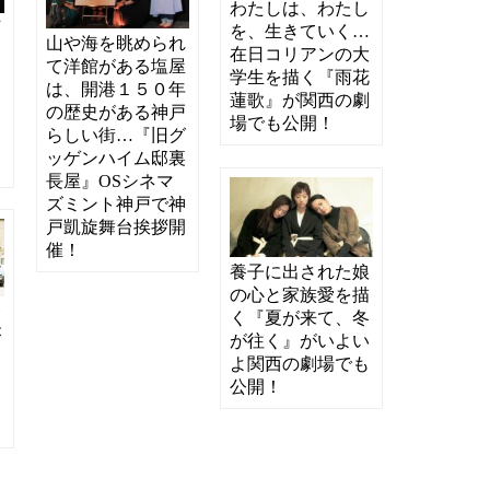
わたしは、わたし
下
を、生きていく…
山や海を眺められ
る
在日コリアンの大
て洋館がある塩屋
シ
学生を描く『雨花
は、開港１５０年
・
蓮歌』が関西の劇
の歴史がある神戸
よ
場でも公開！
らしい街…『旧​グ
展
ッゲンハイム邸裏
長屋』OSシネマ
ズミント神戸で神
戸凱旋舞台挨拶開
催！
養子に出された娘
の心と家族愛を描
一
く『夏が来て、冬
が
が往く』がいよい
…
よ関西の劇場でも
知
公開！
よ