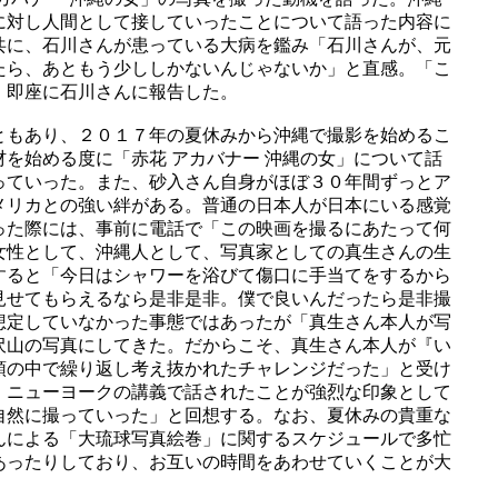
に対し人間として接していったことについて語った内容に
共に、石川さんが患っている大病を鑑み「石川さんが、元
たら、あともう少ししかないんじゃないか」と直感。「こ
、即座に石川さんに報告した。
ともあり、２０１７年の夏休みから沖縄で撮影を始めるこ
を始める度に「赤花 アカバナー 沖縄の女」について話
っていった。また、砂入さん自身がほぼ３０年間ずっとア
メリカとの強い絆がある。普通の日本人が日本にいる感覚
った際には、事前に電話で「この映画を撮るにあたって何
女性として、沖縄人として、写真家としての真生さんの生
すると「今日はシャワーを浴びて傷口に手当てをするから
見せてもらえるなら是非是非。僕で良いんだったら是非撮
想定していなかった事態ではあったが「真生さん本人が写
沢山の写真にしてきた。だからこそ、真生さん本人が『い
頭の中で繰り返し考え抜かれたチャレンジだった」と受け
。ニューヨークの講義で話されたことが強烈な印象として
自然に撮っていった」と回想する。なお、夏休みの貴重な
んによる「大琉球写真絵巻」に関するスケジュールで多忙
あったりしており、お互いの時間をあわせていくことが大