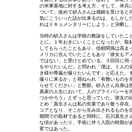
の米軍基地に対する考え方、そして、米兵
ついて、改めて砂入さんは感銘を受けると
気にこういった話が出来るのは、もしかし
れはドキュメンタリーにしよう」と決断し
当時の砂入さんは学校の教諭をしていたこ
とに。１年おきにいくことになったが、取材
してもらったこともあり、信頼関係は高ま
メリカに住んでいたこともあり「彼女もア
ではない」と受けとめている。３回目に伺
をやりたいんだ」と問われ「僕は、１人の
き様や尊厳が撮りたいんです」と応えた。
撮りに来るか」と尋ねられ「有難いものを
らせてください」と懇願。砂入さん自身は
真家の人生において、人のプライバシーを
つかやろう』とずっと思っていた。彼女の
とめ「真生さんは私の先輩であり敬う存在
コアとなり、そこから生み出されるものを
期間での取材であると同時に、石川真生さ
な頃があったり、手術に伴う入院の時期が
変ではあった。