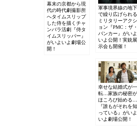
幕末の京都から現
軍事境界線の地
代の時代劇撮影所
で繰り広げられ
へタイムスリップ
ミリタリーアク
した侍を描くチャ
ョン『PMC：ザ
ンバラ活劇『侍タ
バンカー』がい
イムスリッパー』
いよ公開！実銃
がいよいよ劇場公
示会も開催！
開！
幸せな結婚式が
転…家族の秘密
ほころび始める
『誰もがそれを
っている』がい
いよ劇場公開！