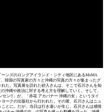
ーンズのロングアイランド・シティ地区にあるMoMA
1にて、韓国の写真家の方々と沖縄の写真の方々が集まったグ
された。写真展を訪れた砂入さんは、そこで石川さんを知
、彼女の沖縄や政治に対する考え方を理解していく。そして、
ンセン!!」が、「赤花 アカバナー 沖縄の女」というタイ
ーヨークの出版社から行われた。その後、石川さんはニュ
うことに。だが、当日は行き違いが生じ、石川さんは感情
カバナー 沖縄の女」の写真を撮った動機を語った。沖縄