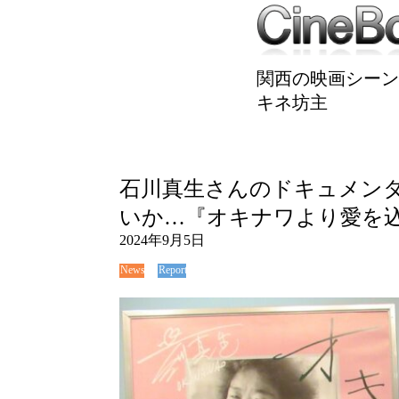
関西の映画シーン
キネ坊主
石川真生さんのドキュメン
いか…『オキナワより愛を
2024年9月5日
News
Report