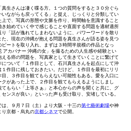
「真生さんは凄く喋る方。１つの質問をすると３０分ぐら
かいながらも戻ってくる」と捉え、じっくりと分類してい
た上で、写真の形態や文脈を作り、時間軸を意識すること
働き始めていく中で感じることや直面する問題を適材適所
返り「話が逸れてしまわないように、パワーワードを散り
また、現在の沖縄が抱える問題を真生さんが語る姿を見つ
のビートを取り入れ、まずは３時間半規模の作品となっ
 アカバナー 沖縄の女」を撮るための人生感や経験とい
抱える癌の問題を、写真家として生きていくことに繋げて
作について「１作目として、石川真生さんを起点にして沖
は１作目に残しておきたい。だけど、１作目を最初にリリ
作目、３作目を観てもらえない可能性もある。愛を入口に
ークがあった上で、２作目を観てもらえるようにしまし
観てもらい「上等さぁ」と本心からの声を聞くと共に、グ
くセンスが良い」といった声も受け取り、安堵している。
では、９月７日（土）より大阪・十三の
第七藝術劇場
や神
より京都・烏丸の
京都シネマ
で公開。