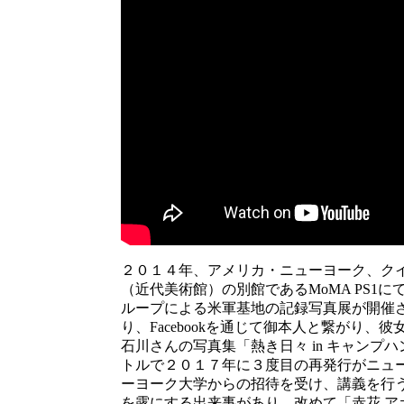
２０１４年、アメリカ・ニューヨーク、クイ
（近代美術館）の別館であるMoMA PS
ループによる米軍基地の記録写真展が開催
り、Facebookを通じて御本人と繋がり
石川さんの写真集「熱き日々 in キャンプハ
トルで２０１７年に３度目の再発行がニュ
ーヨーク大学からの招待を受け、講義を行
を露にする出来事があり、改めて「赤花 ア