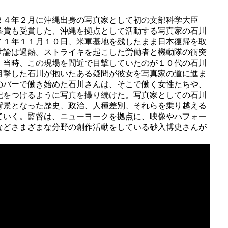
２４年２月に沖縄出身の写真家として初の文部科学大臣
拳賞も受賞した、沖縄を拠点として活動する写真家の石川
７１年１１月１０日、米軍基地を残したまま日本復帰を取
世論は過熱。ストライキを起こした労働者と機動隊の衝突
。当時、この現場を間近で目撃していたのが１０代の石川
目撃した石川が抱いたある疑問が彼女を写真家の道に進ま
のバーで働き始めた石川さんは、そこで働く女性たちや、
記をつけるように写真を撮り続けた。写真家としての石川
背景となった歴史、政治、人種差別、それらを乗り越える
ていく。監督は、ニューヨークを拠点に、映像やパフォー
などさまざまな分野の創作活動をしている砂入博史さんが