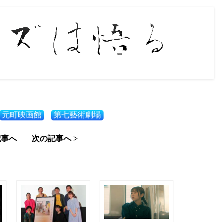
元町映画館
第七藝術劇場
記事へ
次の記事へ >