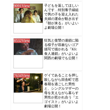
9091
View
子どもを返してほしい
んです…特別養子縁組
で男の子を迎え入れた
夫婦の運命が動き出す
『朝が来る』がいよい
よ劇場公開！
8532
View
狂気と復讐の連鎖に陥
る様子が容赦ないゴア
描写で描かれる『Kfc
食人連鎖』がいよいよ
関西の劇場でも公開！
7634
View
ゲイであることを押し
殺しながら田舎町で思
春期を過ごした男性
と、シングルマザーの
母を支えながら暮らす
男性が惹かれ合う『エ
ゴイスト』がいよいよ
劇場公開！