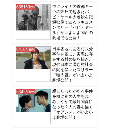
6581
View
ウクライナの首都キー
ウの郊外で起きたバ
ビ・ヤール大虐殺を記
録映像で辿るドキュメ
ンタリー『バビ・ヤー
ル』がいよいよ関西の
劇場でも公開！
6416
View
日本各地にある村八分
事件を基に、実際に存
在する村の掟を描き、
現代日本に潜む村社会
の闇を暴いたスリラー
『嗤う蟲』がいよいよ
劇場公開！
6342
View
親友だったがある事件
を機に別の人生を歩
み、やがて敵対関係に
なった２人の姿を描く
『オアシス』がいよい
よ劇場公開！