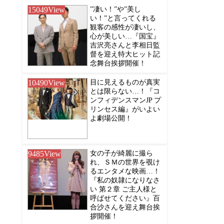
15049
View
”凄い！”や”美し
い！”と言ってくれる
観客の感性が凄いし、
心が美しい…『国宝』
吉沢亮さんと李相日監
督を迎え特大ヒット記
念舞台挨拶開催！
10490
View
目に見えるものが真実
とは限らない…！『コ
ンフィデンスマンJP プ
リンセス編』がいよい
よ劇場公開！
9485
View
女の子が綺麗に撮ら
れ、ＳＭの世界を覗け
るエンタメな映画…！
『私の奴隷になりなさ
い 第２章 ご主人様と
呼ばせてください』百
合沙さんを迎え舞台挨
拶開催！