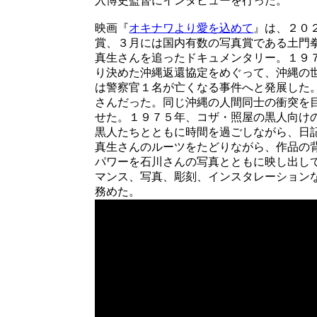
入博史監督にインタビューを行った。
映画『
オキナワより愛を込めて
』は、２０
賞、３月には国内有数の写真賞である土門
真生さんを追ったドキュメンタリー。１９
り決めた沖縄返還協定をめぐって、沖縄の
は警察官１名が亡くなる事件へと発展した
さんだった。同じ沖縄の人間同士の衝突を
せた。１９７５年、コザ・照屋の黒人向け
黒人たちとともに時間を過ごしながら、日
真生さんのルーツをたどりながら、作品の
パワーを石川さんの写真とともに映し出し
マンス、写真、彫刻、インスタレーション
務めた。