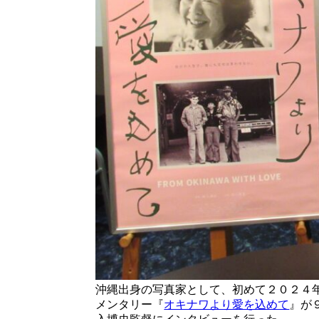
沖縄出身の写真家として、初めて２０２４
メンタリー『
オキナワより愛を込めて
』が