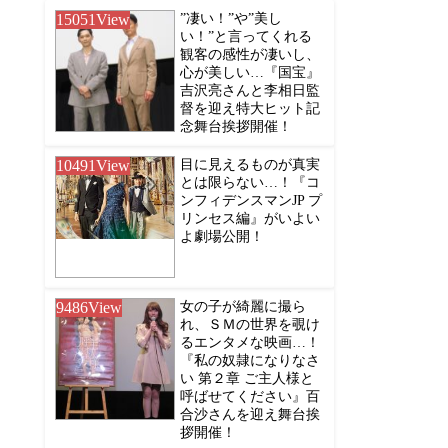
15051
View
”凄い！”や”美し
い！”と言ってくれる
観客の感性が凄いし、
心が美しい…『国宝』
吉沢亮さんと李相日監
督を迎え特大ヒット記
念舞台挨拶開催！
10491
View
目に見えるものが真実
とは限らない…！『コ
ンフィデンスマンJP プ
リンセス編』がいよい
よ劇場公開！
9486
View
女の子が綺麗に撮ら
れ、ＳＭの世界を覗け
るエンタメな映画…！
『私の奴隷になりなさ
い 第２章 ご主人様と
呼ばせてください』百
合沙さんを迎え舞台挨
拶開催！