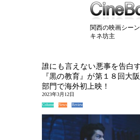
関西の映画シーン
キネ坊主
誰にも言えない悪事を告白
『黒の教育』が第１８回大
部門で海外初上映！
2023年3月12日
News
Review
Column