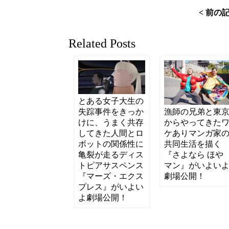
< 前の
Related Posts
とある女子大生の
失踪事件をきっか
漁師の兄弟と東
けに、うまく共存
からやってきた
してきた人間とロ
ケありマンガ家
ボットの関係性に
共同生活を描く
亀裂が走るディス
『さよなら ほや
トピアサスペンス
マン』がいよい
『マーズ・エクス
劇場公開！
プレス』がいよい
よ劇場公開！