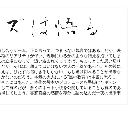
白し合うゲーム。正直言って、つまらない戯言ではある。だが、映
る種のリアリティが伴い、現場にいるかのような錯覚を抱いてしま
人の立場になって、追い込まれてしまえば、ちょっとした思い切り
。だが、それは、超えてはいけない大人の一線であった。その後に
まえば、ひたすら逃げきるしかない。もし逃げ切れることが出来な
かないのだろう。本気の大人による”黒の教育”は本当に恐ろし
がそこにはあった。本作の脚本やプロデュースを手掛けたギデン
として有名だが、多くのネット小説を公開していることも有名であ
納得してしまう。喜怒哀楽の感情を存分に詰め込んだ一夜の出来事