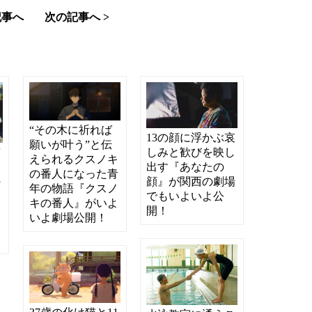
記事へ
次の記事へ >
“その木に祈れば
13の顔に浮かぶ哀
願いが叶う”と伝
しみと歓びを映し
京
えられるクスノキ
出す『あなたの
ワ
の番人になった青
顔』が関西の劇場
の
年の物語『クスノ
でもいよいよ公
キの番人』がいよ
開！
いよ劇場公開！
よ