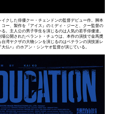
レイクした俳優クー・チェンドンの監督デビュー作。脚本
・コー、製作を『アイス』のミディ・ジーと、クー監督の
いる。主人公の男子学生を演じるのは人気の若手俳優達。
劇場公開されたベラント・チュウは、本作の演技で金馬獎
る台湾ヤクザの大物シンを演じるのはベテランの演技派レ
『大仏+』のホアン・シンヤオ監督が演じている。