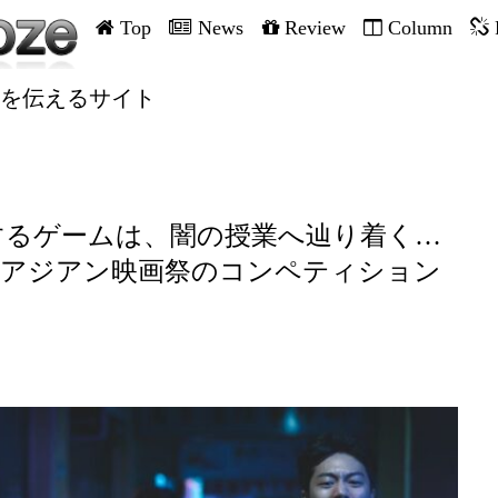
Top
News
Review
Column
を伝えるサイト
するゲームは、闇の授業へ辿り着く…
阪アジアン映画祭のコンペティション