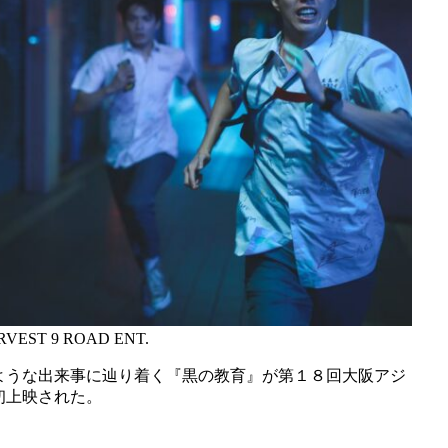
VEST 9 ROAD ENT.
ような出来事に辿り着く『黒の教育』が第１８回大阪アジ
初上映された。