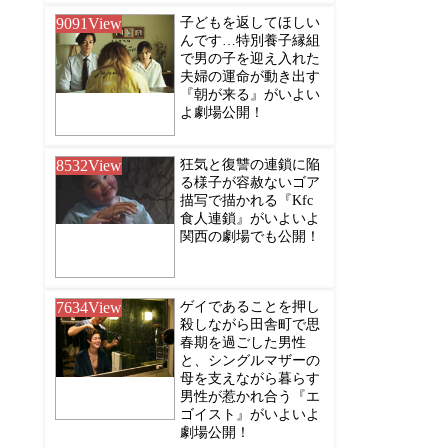
9091
View
子どもを返してほしい
んです…特別養子縁組
で男の子を迎え入れた
夫婦の運命が動き出す
『朝が来る』がいよい
よ劇場公開！
8532
View
狂気と復讐の連鎖に陥
る様子が容赦ないゴア
描写で描かれる『Kfc
食人連鎖』がいよいよ
関西の劇場でも公開！
7634
View
ゲイであることを押し
殺しながら田舎町で思
春期を過ごした男性
と、シングルマザーの
母を支えながら暮らす
男性が惹かれ合う『エ
ゴイスト』がいよいよ
劇場公開！