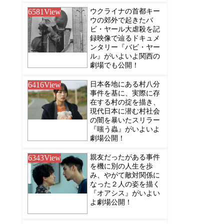
6581
View
ウクライナの首都キー
ウの郊外で起きたバ
ビ・ヤール大虐殺を記
録映像で辿るドキュメ
ンタリー『バビ・ヤー
ル』がいよいよ関西の
劇場でも公開！
6416
View
日本各地にある村八分
事件を基に、実際に存
在する村の掟を描き、
現代日本に潜む村社会
の闇を暴いたスリラー
『嗤う蟲』がいよいよ
劇場公開！
6343
View
親友だったがある事件
を機に別の人生を歩
み、やがて敵対関係に
なった２人の姿を描く
『オアシス』がいよい
よ劇場公開！