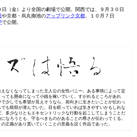
０日（金）より全国の劇場で公開。関西では、９月３０日
田
や京都・烏丸御池の
アップリンク京都
、１０月７日
戸
で公開。
会えなくなってしまった主人公の女性バニー。ある事情によって定
まっても懸命になって小銭を稼いでいく。すがれるところがあれ
中で少しでも希望が見えそうなら、前向きに生きたいことが伝わっ
らでも暗部が潜んでいた。目を瞑っていれば生きやすいかもしれな
ば、多少なりともエキセントリックな行動を起こしてしまうことだ
険になろうとも、守るべきものがあることの尊さが伝わってくる。
々の正義があり貫いていくことの意義を説く作品であった。