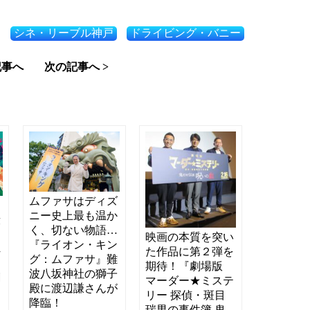
シネ・リーブル神戸
ドライビング・バニー
記事へ
次の記事へ >
ムファサはディズ
な
ニー史上最も温か
殺
く、切ない物語…
円
映画の本質を突い
『ライオン・キン
れ
た作品に第２弾を
グ：ムファサ』難
期待！『劇場版
波八坂神社の獅子
刺
マーダー★ミステ
殿に渡辺謙さんが
リー 探偵・斑目
降臨！
瑞男の事件簿 鬼