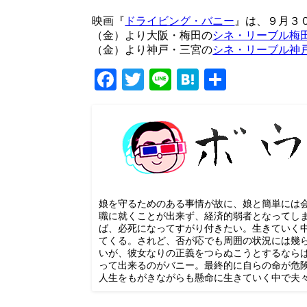
映画『
ドライビング・バニー
』は、９月３
（金）より大阪・梅田の
シネ・リーブル梅
（金）より神戸・三宮の
シネ・リーブル神
Facebook
Twitter
Line
Hatena
共
有
娘を守るためのある事情が故に、娘と簡単には
職に就くことが出来ず、経済的弱者となってし
ば、必死になってすがり付きたい。生きていく
てくる。されど、否が応でも周囲の状況には幾
いが、彼女なりの正義をつらぬこうとするなら
って出来るのがバニー。最終的に自らの命が危
人生をもがきながらも懸命に生きていく中で夫