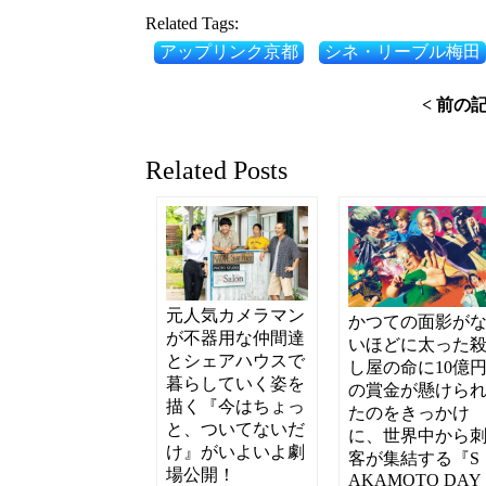
Related Tags:
アップリンク京都
シネ・リーブル梅田
< 前の
Related Posts
元人気カメラマン
かつての面影が
が不器用な仲間達
いほどに太った
とシェアハウスで
し屋の命に10億
暮らしていく姿を
の賞金が懸けら
描く『今はちょっ
たのをきっかけ
と、ついてないだ
に、世界中から
け』がいよいよ劇
客が集結する『S
場公開！
AKAMOTO DAY