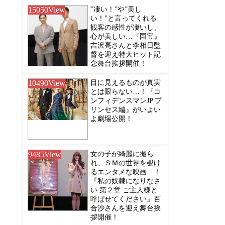
15050
View
”凄い！”や”美し
い！”と言ってくれる
観客の感性が凄いし、
心が美しい…『国宝』
吉沢亮さんと李相日監
督を迎え特大ヒット記
念舞台挨拶開催！
10490
View
目に見えるものが真実
とは限らない…！『コ
ンフィデンスマンJP プ
リンセス編』がいよい
よ劇場公開！
9485
View
女の子が綺麗に撮ら
れ、ＳＭの世界を覗け
るエンタメな映画…！
『私の奴隷になりなさ
い 第２章 ご主人様と
呼ばせてください』百
合沙さんを迎え舞台挨
拶開催！