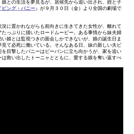
、娘との生活を夢見るが、居候先から追い出され、姪と子
イビング・バニー
』が９月３０日（金）より全国の劇場で
状況に置かれながらも前向きに生きてきた女性が、離れて
アたっぷりに描いたロードムービー。ある事情から妹夫婦
幼い娘とは監視つきの面会しかできないが、娘の誕生日ま
夢見て必死に働いている。そんなある日、妹の新しい夫ビ
面を目撃したバニーはビーバンに立ち向かうが、家を追い
ーは救い出したトーニャとともに、愛する娘を奪い返すべ