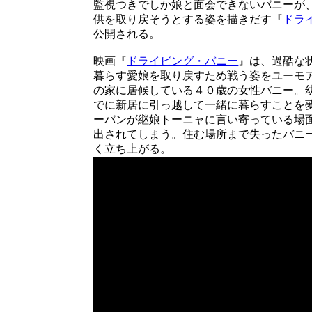
監視つきでしか娘と面会できないバニーが
供を取り戻そうとする姿を描きだす『
ドラ
公開される。
映画『
ドライビング・バニー
』は、過酷な
暮らす愛娘を取り戻すため戦う姿をユーモ
の家に居候している４０歳の女性バニー。
でに新居に引っ越して一緒に暮らすことを
ーバンが継娘トーニャに言い寄っている場
出されてしまう。住む場所まで失ったバニ
く立ち上がる。