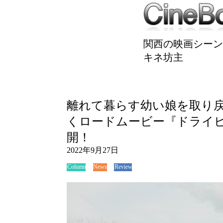
関西の映画シーン
キネ坊主
離れて暮らす幼い娘を取り
くロードムービー『ドライ
開！
2022年9月27日
News
Review
Column