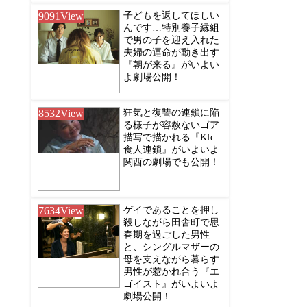
9091
View
子どもを返してほしい
んです…特別養子縁組
で男の子を迎え入れた
夫婦の運命が動き出す
『朝が来る』がいよい
よ劇場公開！
8532
View
狂気と復讐の連鎖に陥
る様子が容赦ないゴア
描写で描かれる『Kfc
食人連鎖』がいよいよ
関西の劇場でも公開！
7634
View
ゲイであることを押し
殺しながら田舎町で思
春期を過ごした男性
と、シングルマザーの
母を支えながら暮らす
男性が惹かれ合う『エ
ゴイスト』がいよいよ
劇場公開！