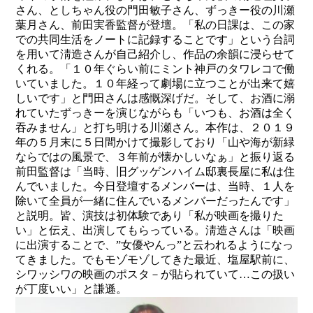
さん、としちゃん役の門田敏子さん、ずっきー役の川瀬
葉月さん、前田実香監督が登壇。「私の日課は、この家
での共同生活をノートに記録することです」という台詞
を用いて淸造さんが自己紹介し、作品の余韻に浸らせて
くれる。「１０年ぐらい前にミント神戸のタワレコで働
いていました。１０年経って劇場に立つことが出来て嬉
しいです」と門田さんは感慨深げだ。そして、お酒に溺
れていたずっきーを演じながらも「いつも、お酒は全く
吞みません」と打ち明ける川瀬さん。本作は、２０１９
年の５月末に５日間かけて撮影しており「山や海が新緑
ならではの風景で、３年前が懐かしいなぁ」と振り返る
前田監督は「当時、旧​グッゲンハイム邸裏長屋に私は住
んでいました。今日登壇するメンバーは、当時、１人を
除いて全員が一緒に住んでいるメンバーだったんです」
と説明。皆、演技は初体験であり「私が映画を撮りた
い」と伝え、出演してもらっている。淸造さんは「映画
に出演することで、”女優やんっ”と云われるようになっ
てきました。でもモゾモゾしてきた最近、塩屋駅前に、
シワッシワの映画のポスタ－が貼られていて…この扱い
が丁度いい」と謙遜。