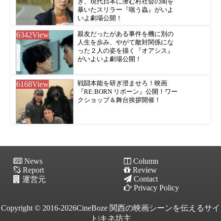
き、現代日本に潜む村社会の闇を
暴いたスリラー『嗤う蟲』がいよ
いよ劇場公開！
6342
View
親友だったがある事件を機に別の
人生を歩み、やがて敵対関係にな
った２人の姿を描く『オアシス』
がいよいよ劇場公開！
6168
View
戦闘本能を研ぎ澄ませろ！映画
『RE:BORN リボーン』公開！ワー
クショップ＆舞台挨拶開催！
News
Column
Report
Review
Contact
運営元
Privacy Policy
Copyright © 2016-2026CineBoze 関西の映画シーンを伝えるサイ
ト|キネ坊主