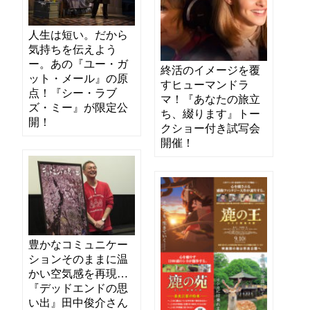
人生は短い。だから
気持ちを伝えよう
ー。あの『ユー・ガ
終活のイメージを覆
ット・メール』の原
すヒューマンドラ
点！『シー・ラブ
マ！『あなたの旅立
ズ・ミー』が限定公
ち、綴ります』トー
開！
クショー付き試写会
開催！
豊かなコミュニケー
ションそのままに温
かい空気感を再現…
『デッドエンドの思
い出』田中俊介さん