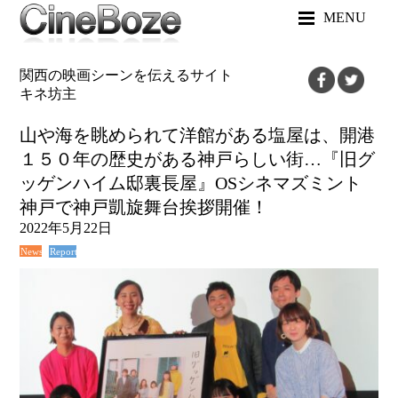
MENU
関西の映画シーンを伝えるサイト
キネ坊主
山や海を眺められて洋館がある塩屋は、開港
１５０年の歴史がある神戸らしい街…『旧​グ
ッゲンハイム邸裏長屋』OSシネマズミント
神戸で神戸凱旋舞台挨拶開催！
2022年5月22日
News
Report