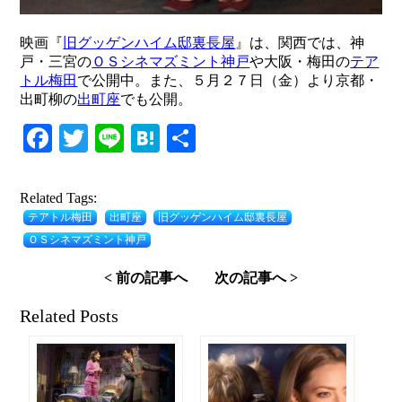
映画『
旧​グッゲンハイム邸裏長屋
』は、関西では、神
戸・三宮の
ＯＳシネマズミント神戸
や大阪・梅田の
テア
トル梅田
で公開中。また、５月２７日（金）より京都・
出町柳の
出町座
でも公開。
Facebook
Twitter
Line
Hatena
共
有
Related Tags:
テアトル梅田
出町座
旧​グッゲンハイム邸裏長屋
ＯＳシネマズミント神戸
< 前の記事へ
次の記事へ >
Related Posts