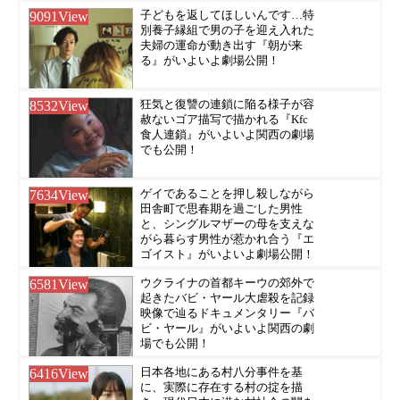
9091
View
子どもを返してほしいんです…特
別養子縁組で男の子を迎え入れた
夫婦の運命が動き出す『朝が来
る』がいよいよ劇場公開！
8532
View
狂気と復讐の連鎖に陥る様子が容
赦ないゴア描写で描かれる『Kfc
食人連鎖』がいよいよ関西の劇場
でも公開！
7634
View
ゲイであることを押し殺しながら
田舎町で思春期を過ごした男性
と、シングルマザーの母を支えな
がら暮らす男性が惹かれ合う『エ
ゴイスト』がいよいよ劇場公開！
6581
View
ウクライナの首都キーウの郊外で
起きたバビ・ヤール大虐殺を記録
映像で辿るドキュメンタリー『バ
ビ・ヤール』がいよいよ関西の劇
場でも公開！
6416
View
日本各地にある村八分事件を基
に、実際に存在する村の掟を描