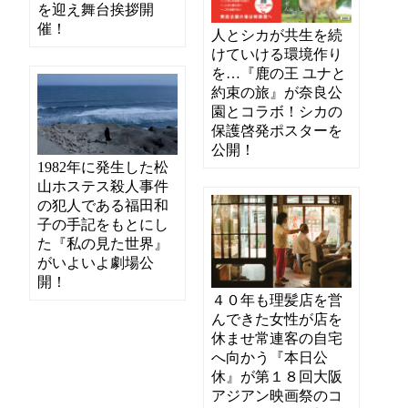
を迎え舞台挨拶開
催！
人とシカが共生を続
けていける環境作り
を…『鹿の王 ユナと
約束の旅』が奈良公
園とコラボ！シカの
保護啓発ポスターを
公開！
1982年に発生した松
山ホステス殺人事件
の犯人である福田和
子の手記をもとにし
た『私の見た世界』
がいよいよ劇場公
開！
４０年も理髪店を営
んできた女性が店を
休ませ常連客の自宅
へ向かう『本日公
休』が第１８回大阪
アジアン映画祭のコ