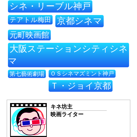
シネ・リーブル神戸
テアトル梅田
京都シネマ
元町映画館
大阪ステーションシティシネ
マ
ＯＳシネマズミント神戸
第七藝術劇場
Ｔ・ジョイ京都
キネ坊主
映画ライター