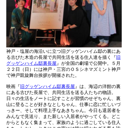
神戸・塩屋の海沿いに立つ旧グッゲンハイム邸の裏にあ
る古びた木造の長屋で共同生活を送る住人達を描く『
旧​
グッゲンハイム邸裏長屋
』が全国の劇場で公開中。５月
２２日（日）には神戸・三宮のＯＳシネマズミント神戸
で神戸凱旋舞台挨拶が開催された。
映画『
旧​グッゲンハイム邸裏長屋
』は、海辺の洋館の裏
にある古びた長屋で、共同生活を送る人たちの物語。
日々の生活をノートに記すことが習慣のせぞちゃん、裏
山に登ることが好きなとしちゃん、仕事に恋に忙しいづ
っきー、そして料理上手なあきちゃん。今日も退居者を
みんなで見送り、また新しい入居者がやってくる。どこ
からともなく集まって、家族のように過ごしている住人