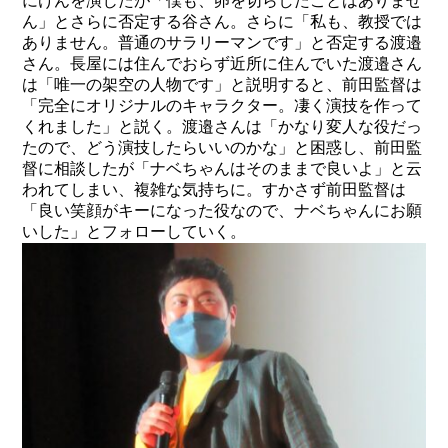
にけんを演じたが「僕も、卵を切らしたことはありませ
ん」とさらに否定する谷さん。さらに「私も、教授では
ありません。普通のサラリーマンです」と否定する渡邉
さん。長屋には住んでおらず近所に住んでいた渡邉さん
は「唯一の架空の人物です」と説明すると、前田監督は
「完全にオリジナルのキャラクター。凄く演技を作って
くれました」と説く。渡邉さんは「かなり変人な役だっ
たので、どう演技したらいいのかな」と困惑し、前田監
督に相談したが「ナベちゃんはそのままで良いよ」と云
われてしまい、複雑な気持ちに。すかさず前田監督は
「良い笑顔がキーになった役なので、ナベちゃんにお願
いした」とフォローしていく。