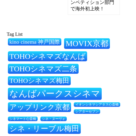
ンペティション部門
で海外初上映！
Tag List
kino cinema 神戸国際
MOVIX京都
TOHOシネマズなんば
TOHOシネマズ二条
TOHOシネマズ梅田
なんばパークスシネマ
アップリンク京都
イオンシネマシアタス心斎橋
シアターセブン
シネ・ヌーヴォ
シネマート心斎橋
シネ・リーブル梅田