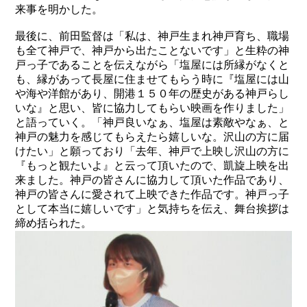
来事を明かした。
最後に、前田監督は「私は、神戸生まれ神戸育ち、職場
も全て神戸で、神戸から出たことないです」と生粋の神
戸っ子であることを伝えながら「塩屋には所縁がなくと
も、縁があって長屋に住ませてもらう時に『塩屋には山
や海や洋館があり、開港１５０年の歴史がある神戸らし
いな』と思い、皆に協力してもらい映画を作りました」
と語っていく。「神戸良いなぁ、塩屋は素敵やなぁ、と
神戸の魅力を感じてもらえたら嬉しいな。沢山の方に届
けたい」と願っており「去年、神戸で上映し沢山の方に
『もっと観たいよ』と云って頂いたので、凱旋上映を出
来ました。神戸の皆さんに協力して頂いた作品であり、
神戸の皆さんに愛されて上映できた作品です。神戸っ子
として本当に嬉しいです」と気持ちを伝え、舞台挨拶は
締め括られた。