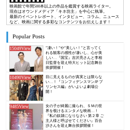
映画館で年間500本以上の作品を鑑賞する映画ライター。
現在はオウンドメディア「キネ坊主」を中心に執筆。
最新のイベントレポート、インタビュー、コラム、ニュース
など、映画に関する多彩なコンテンツをお伝えします！
Popular Posts
15049
View
”凄い！”や”美しい！”と言ってく
れる観客の感性が凄いし、心が美
しい…『国宝』吉沢亮さんと李相
日監督を迎え特大ヒット記念舞台
挨拶開催！
10490
View
目に見えるものが真実とは限らな
い…！『コンフィデンスマンJP プ
リンセス編』がいよいよ劇場公
開！
9485
View
女の子が綺麗に撮られ、ＳＭの世
界を覗けるエンタメな映画…！
『私の奴隷になりなさい 第２章 ご
主人様と呼ばせてください』百合
沙さんを迎え舞台挨拶開催！