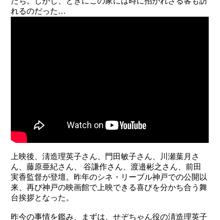
たち。しかし、ときにこの家には時に招かれざる客も訪
れるのだった…
上映後、淸造理英子さん、門田敏子さん、川瀬葉月さ
ん、藤原亜紀さん、 谷謙作さん、渡邉彬之さん、前田
実香監督が登壇。昨年のシネ・リーブル神戸での公開以
来、再び神戸の映画館で上映できる喜びを分かち合う舞
台挨拶となった。
昨今の事情を鑑み、まずは、せぞちゃん役の淸造理英子