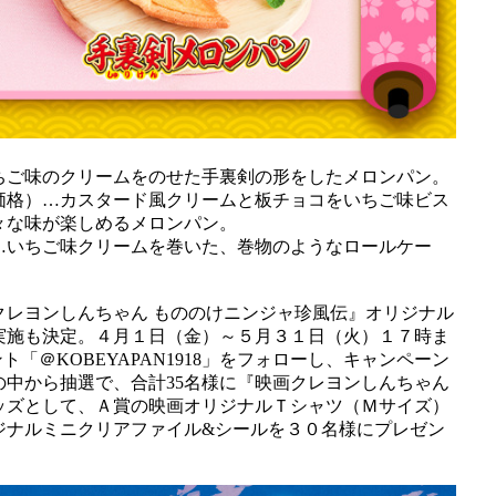
ちご味のクリームをのせた手裏剣の形をしたメロンパン。
価格）…カスタード風クリームと板チョコをいちご味ビス
々な味が楽しめるメロンパン。
…いちご味クリームを巻いた、巻物のようなロールケー
クレヨンしんちゃん もののけニンジャ珍風伝』オリジナル
実施も決定。４月１日（金）～５月３１日（火）１７時ま
ント「＠KOBEYAPAN1918」をフォローし、キャンペーン
中から抽選で、合計35名様に『映画クレヨンしんちゃん
ッズとして、Ａ賞の映画オリジナルＴシャツ（Ｍサイズ）
ジナルミニクリアファイル&シールを３０名様にプレゼン