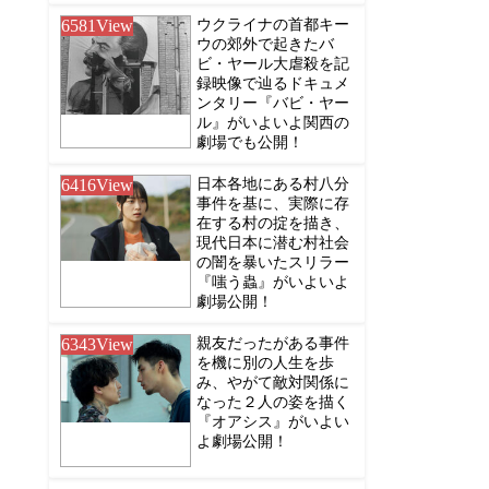
6581
View
ウクライナの首都キー
ウの郊外で起きたバ
ビ・ヤール大虐殺を記
録映像で辿るドキュメ
ンタリー『バビ・ヤー
ル』がいよいよ関西の
劇場でも公開！
6416
View
日本各地にある村八分
事件を基に、実際に存
在する村の掟を描き、
現代日本に潜む村社会
の闇を暴いたスリラー
『嗤う蟲』がいよいよ
劇場公開！
6343
View
親友だったがある事件
を機に別の人生を歩
み、やがて敵対関係に
なった２人の姿を描く
『オアシス』がいよい
よ劇場公開！