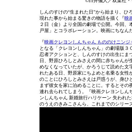
©臼井儀人／双葉社・シ
しんのすけの“生まれた日”から始まり、ひ
現れた事から始まる驚きの物語を描く『
映
２日（金）より全国の劇場で公開。今回、
戸屋」とコラボレーション。映画にちなん
『
映画クレヨンしんちゃん もののけニンジ
となる「クレヨンしんちゃん」の劇場版３
忍者アクションと、しんのすけの出生にま
日、野原ひろしとみさえの間に赤ちゃんが
めなくなっていたが、かろうじて読めた文
れたある日、野原家にちよめと名乗る女性
のことにひろしとみさえは戸惑うが、身ひ
まず彼女を家に泊めることに。するとその
連れ去られてしまう。『映画クレヨンしんち
ンしんちゃん 新婚旅行ハリケーン 失われ
のうえのきみこさんら、これまでのシリー