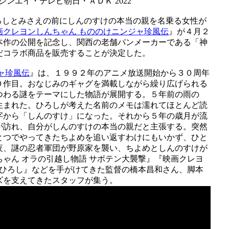
ンエイ・テレビ朝日・ＡＤＫ 2022
ろしとみさえの前にしんのすけの本当の親を名乗る女性が
画クレヨンしんちゃん もののけニンジャ珍風伝
』が４月２
本作の公開を記念し、関西の老舗パンメーカーである「神
だコラボ商品を販売することが決定した。
ャ珍風伝
』は、１９９２年のアニメ放送開始から３０周年
０作目。おなじみのギャグを満載しながら繰り広げられる
つわる謎をテーマにした物語が展開する。５年前の雨の
生まれた。ひろしが考えた名前のメモは濡れてほとんど読
字から「しんのすけ」になった。それから５年の歳月が流
が訪れ、自分がしんのすけの本当の親だと主張する。突然
とつでやってきたちよめを追い返すわけにもいかず、ひと
夜、謎の忍者軍団が野原家を襲い、ちよめとしんのすけが
ゃん オラの引越し物語 サボテン大襲撃』『映画クレヨ
たひろし』などを手がけてきた監督の橋本昌和さん、脚本
ズを支えてきたスタッフが集う。