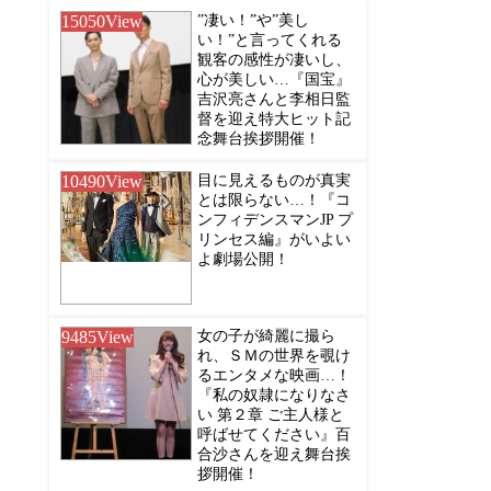
15050
View
”凄い！”や”美し
い！”と言ってくれる
観客の感性が凄いし、
心が美しい…『国宝』
吉沢亮さんと李相日監
督を迎え特大ヒット記
念舞台挨拶開催！
10490
View
目に見えるものが真実
とは限らない…！『コ
ンフィデンスマンJP プ
リンセス編』がいよい
よ劇場公開！
9485
View
女の子が綺麗に撮ら
れ、ＳＭの世界を覗け
るエンタメな映画…！
『私の奴隷になりなさ
い 第２章 ご主人様と
呼ばせてください』百
合沙さんを迎え舞台挨
拶開催！