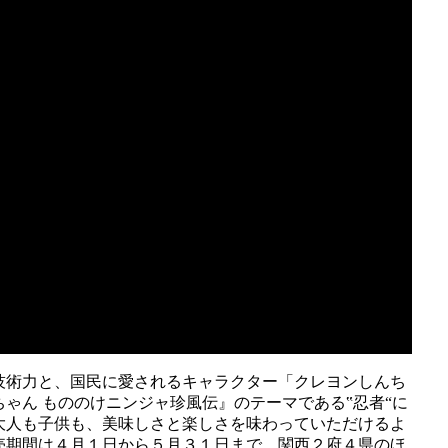
技術力と、国民に愛されるキャラクター「クレヨンしんち
ゃん もののけニンジャ珍風伝』のテーマである‟忍者“に
大人も子供も、美味しさと楽しさを味わっていただけるよ
売期間は４月１日から５月３１日まで。関西２府４県のほ