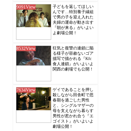
9091
View
子どもを返してほしい
んです…特別養子縁組
で男の子を迎え入れた
夫婦の運命が動き出す
『朝が来る』がいよい
よ劇場公開！
8532
View
狂気と復讐の連鎖に陥
る様子が容赦ないゴア
描写で描かれる『Kfc
食人連鎖』がいよいよ
関西の劇場でも公開！
7634
View
ゲイであることを押し
殺しながら田舎町で思
春期を過ごした男性
と、シングルマザーの
母を支えながら暮らす
男性が惹かれ合う『エ
ゴイスト』がいよいよ
劇場公開！