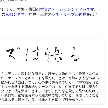
金）より、大阪・梅田の
大阪ステーションシティシネマ
、
丸の
京都シネマ
、神戸・三宮の
シネ・リーブル神戸
をはじ
ように美しい。寂しげな海岸も、静かな屋敷の中も、静謐さに包ま
このロケーションとキャストを選んだことが、奇跡のような出会い
。描かれる情景は、ずっと心の中に飾られていく。作中で描かれる
イトルを反映する印象的なシーンでの「炎」が文字通り目に焼き付
ングでは、涙を流すことすらできず、ただ息を殺して見つめ続ける
も印象的で、鑑賞後もずっと頭の中で響いている。真似したくなる
でも耳の奥に残っており、是非とも再鑑して確かめたい。