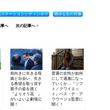
阪ステーションシティシネマ
燃ゆる女の肖像
記事へ
次の記事へ >
き
前向きに生きる母
普通の女性が如何
有
娘と出会い、生き
にして過激になっ
行
る希望を取り戻す
ていくか…『ソフ
＆
親子の姿を描く
ト／クワイエッ
第
『よりそう花ゝ』
ト』ベス・デ・ア
ア
がいよいよ劇場公
ラウージョ監督に
ペ
開！
聞く！
で