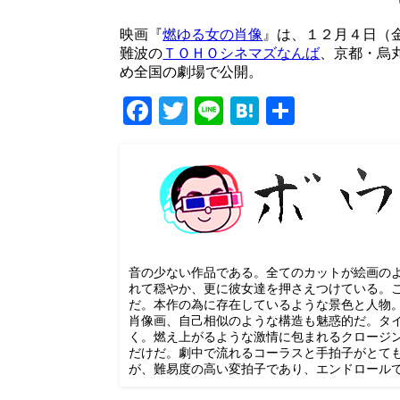
映画『
燃ゆる女の肖像
』は、１２月４日（
難波の
ＴＯＨＯシネマズなんば
、京都・烏
め全国の劇場で公開。
Facebook
Twitter
Line
Hatena
共
有
音の少ない作品である。全てのカットが絵画の
れて穏やか、更に彼女達を押さえつけている。
だ。本作の為に存在しているような景色と人物
肖像画、自己相似のような構造も魅惑的だ。タ
く。燃え上がるような激情に包まれるクロージ
だけだ。劇中で流れるコーラスと手拍子がとて
が、難易度の高い変拍子であり、エンドロール