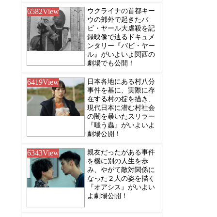
6582
View
ウクライナの首都キー
ウの郊外で起きたバ
ビ・ヤール大虐殺を記
録映像で辿るドキュメ
ンタリー『バビ・ヤー
ル』がいよいよ関西の
劇場でも公開！
6419
View
日本各地にある村八分
事件を基に、実際に存
在する村の掟を描き、
現代日本に潜む村社会
の闇を暴いたスリラー
『嗤う蟲』がいよいよ
劇場公開！
6343
View
親友だったがある事件
を機に別の人生を歩
み、やがて敵対関係に
なった２人の姿を描く
『オアシス』がいよい
よ劇場公開！