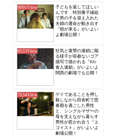
9091
View
子どもを返してほしい
んです…特別養子縁組
で男の子を迎え入れた
夫婦の運命が動き出す
『朝が来る』がいよい
よ劇場公開！
8533
View
狂気と復讐の連鎖に陥
る様子が容赦ないゴア
描写で描かれる『Kfc
食人連鎖』がいよいよ
関西の劇場でも公開！
7634
View
ゲイであることを押し
殺しながら田舎町で思
春期を過ごした男性
と、シングルマザーの
母を支えながら暮らす
男性が惹かれ合う『エ
ゴイスト』がいよいよ
劇場公開！