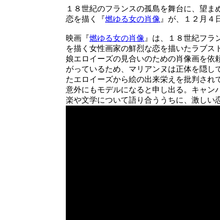
１８世紀のフランスの孤島を舞台に、望ま
恋を描く『
燃ゆる女の肖像
』が、１２月４
映画『
燃ゆる女の肖像
』は、１８世紀フラ
を描く女性画家の鮮烈な恋を描いたラブス
娘エロイーズの見合いのための肖像画を依
がっているため、マリアンヌは正体を隠し
たエロイーズから絵の出来栄えを批判され
意外にもモデルになると申し出る。キャン
楽や文学について語り合ううちに、激しい