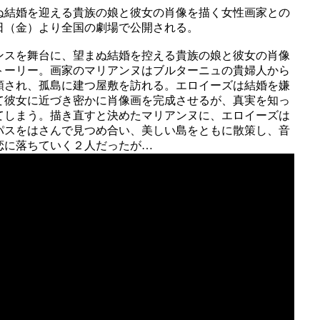
ぬ結婚を迎える貴族の娘と彼女の肖像を描く女性画家との
日（金）より全国の劇場で公開される。
ンスを舞台に、望まぬ結婚を控える貴族の娘と彼女の肖像
トーリー。画家のマリアンヌはブルターニュの貴婦人から
頼され、孤島に建つ屋敷を訪れる。エロイーズは結婚を嫌
て彼女に近づき密かに肖像画を完成させるが、真実を知っ
てしまう。描き直すと決めたマリアンヌに、エロイーズは
パスをはさんで見つめ合い、美しい島をともに散策し、音
恋に落ちていく２人だったが…