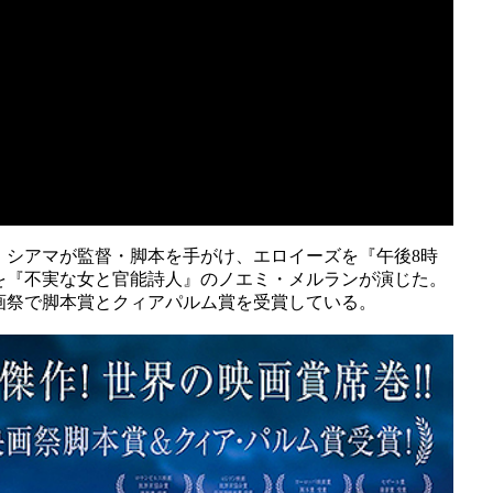
・シアマが監督・脚本を手がけ、エロイーズを『午後8時
を『不実な女と官能詩人』のノエミ・メルランが演じた。
画祭で脚本賞とクィアパルム賞を受賞している。