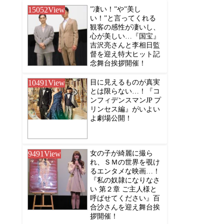
15052
View
”凄い！”や”美し
い！”と言ってくれる
観客の感性が凄いし、
心が美しい…『国宝』
吉沢亮さんと李相日監
督を迎え特大ヒット記
念舞台挨拶開催！
10491
View
目に見えるものが真実
とは限らない…！『コ
ンフィデンスマンJP プ
リンセス編』がいよい
よ劇場公開！
9491
View
女の子が綺麗に撮ら
れ、ＳＭの世界を覗け
るエンタメな映画…！
『私の奴隷になりなさ
い 第２章 ご主人様と
呼ばせてください』百
合沙さんを迎え舞台挨
拶開催！