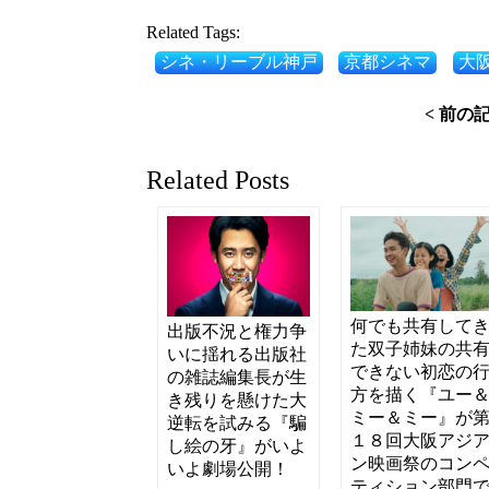
Related Tags:
シネ・リーブル神戸
京都シネマ
大
< 前の
Related Posts
何でも共有して
出版不況と権力争
た双子姉妹の共
いに揺れる出版社
できない初恋の
の雑誌編集長が生
方を描く『ユー
き残りを懸けた大
ミー＆ミー』が
逆転を試みる『騙
１８回大阪アジ
し絵の牙』がいよ
ン映画祭のコン
いよ劇場公開！
ティション部門