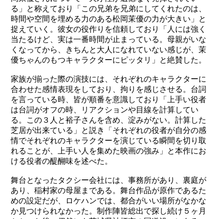
る」と称えており「この兄弟
を兄弟にしてくれたの
は
、
時間や空間を埋める力
のある
松岡茉優の力が大きい」と
捉えていく。彼女の役作りを信頼しており「人には強く
当たるけど、実は一番時間が止まっている。母親がいな
くなってから、きちんと大人になれて
いない感じが
、茉
優ちゃんの
もつ
キャラクターにピッタリ」と絶賛した。
家族が揃った際の演技には、それぞれのキャラクターに
合わせた感情表現をしており、拘りを感じさせる。台詞
を言っている時、皆が順番を意識しており「上手い役者
は台詞がオフの時、リアクションや目線を計算してい
る。この３人と裕子さんを含め、淀みがない。計算した
芝居が出来ている」と説き「それぞれ
の役者
が自分の感
情で
それぞれのキャラクターを
演じている瞬間を
切り取
れること
が、上手い人を集めた映画の強み」と本作にお
ける役者の醍醐味を述べた。
舞台となったタクシー会社には、事務所があり、裏庭が
あり、稲村家の母屋まである。舞台作品が原作であるた
めの設定だが、ロケハンでは、都合がいい場所がなかな
か見つけられなかった。制作陣皆総出で探し続け５ヶ月