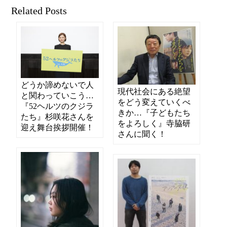
Related Posts
どうか諦めないで人
現代社会にある絶望
と関わっていこう…
をどう変えていくべ
『52ヘルツのクジラ
きか…『子どもたち
たち』杉咲花さんを
をよろしく』寺脇研
迎え舞台挨拶開催！
さんに聞く！