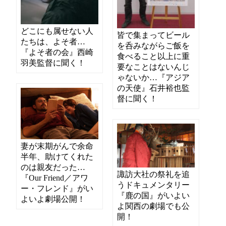
どこにも属せない人
皆で集まってビール
たちは、よそ者…
を呑みながらご飯を
『よそ者の会』西崎
食べること以上に重
羽美監督に聞く！
要なことはないんじ
ゃないか…『アジア
の天使』石井裕也監
督に聞く！
妻が末期がんで余命
半年、助けてくれた
のは親友だった…
諏訪大社の祭礼を追
『Our Friend／アワ
うドキュメンタリー
ー・フレンド』がい
『鹿の国』がいよい
よいよ劇場公開！
よ関西の劇場でも公
開！