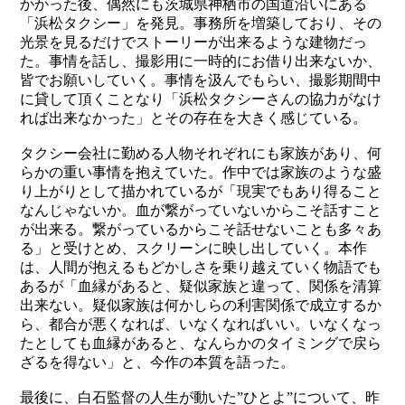
かかった後、偶然にも茨城県神栖市の国道沿いにある
「浜松タクシー」を発見。事務所を増築しており、その
光景を見るだけでストーリーが出来るような建物だっ
た。事情を話し、撮影用に一時的にお借り出来ないか、
皆でお願いしていく。事情を汲んでもらい、撮影期間中
に貸して頂くことなり「浜松タクシーさんの協力がなけ
れば出来なかった」とその存在を大きく感じている。
タクシー会社に勤める人物それぞれにも家族があり、何
らかの重い事情を抱えていた。作中では家族のような盛
り上がりとして描かれているが「現実でもあり得ること
なんじゃないか。血が繋がっていないからこそ話すこと
が出来る。繋がっているからこそ話せないことも多々あ
る」と受けとめ、スクリーンに映し出
し
ていく。本作
は、人間が抱えるもどかしさを乗り越えていく物語でも
あるが「血縁があると、疑似家族と違って、関係を清算
出来ない。疑似家族は何かしらの利害関係で成立する
か
ら
、都合が悪くなれば、いなくなればいい。いなくなっ
たとしても血縁があると、なんらかのタイミングで戻ら
ざるを得ない」と、今作の本質を語った。
最後に、白石監督の人生が動いた”ひとよ”について、昨