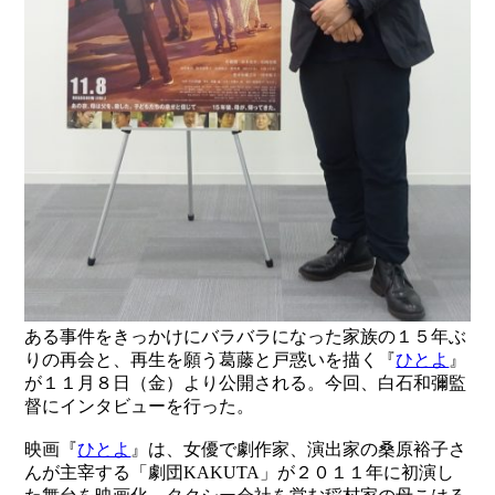
ある事件をきっかけにバラバラになった家族の１５年ぶ
りの再会と、再生を願う葛藤と戸惑いを描く『
ひとよ
』
が１１月８日（金）より公開される。今回、白石和彌監
督にインタビューを行った。
映画『
ひとよ
』は、女優で劇作家、演出家の桑原裕子さ
んが主宰する「劇団KAKUTA」が２０１１年に初演し