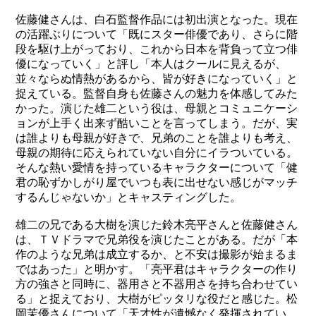
佐藤健さんは、白石監督作品には初出演となった。現在
の活躍ぶりについて「既にスター俳優であり、さらに階
段を駆け上がっており、これから日本を背負って立つ俳
優になっていく」と評し「本人はクールに見えるが、
並々ならぬ情熱があるから、皆が好きになってい
く
」と
捉えている。監督自身も佐藤さんの魅力を体感してみた
かった。演じた雄二という役は、母親とコミュニケーシ
ョンが上手く出来ず酷いことを言ってしまう。だが、実
は誰よりも母親が好きで、兄弟のことを誰よりも考え、
母親の期待に応えられていない自分にイラついている。
そんな熱い愛情を持っているキャラクターについて「健
君の恥ずかしがり屋でいつも表に出せない感じがマッチ
するんじゃないか」とキャスティングした。
雄二の兄である大樹を演じた鈴木亮平さんと佐藤健さん
は、ＴＶドラマで兄弟役を演じたことがある。だが「本
作のような兄弟は成立するか、と不安は撮影が始まるま
ではあった」と明かす。「亮平君はキャラクターの作り
方の強さと同時に、器用さと不器用さを持ち合わせてい
る」と捉えており、大樹がピッタリな役だと感じた。松
岡茉優さんについて「天才性が遺憾なく発揮されてい