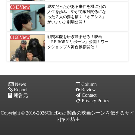
6343
View
親友だったがある事件を機に別の
人生を歩み、やがて敵対関係にな
った２人の姿を描く『オアシス』
がいよいよ劇場公開！
6168
View
戦闘本能を研ぎ澄ませろ！映画
『RE:BORN リボーン』公開！ワー
クショップ＆舞台挨拶開催！
News
Column
Report
Review
Contact
運営元
Privacy Policy
Copyright © 2016-2026CineBoze 関西の映画シーンを伝えるサイ
ト|キネ坊主