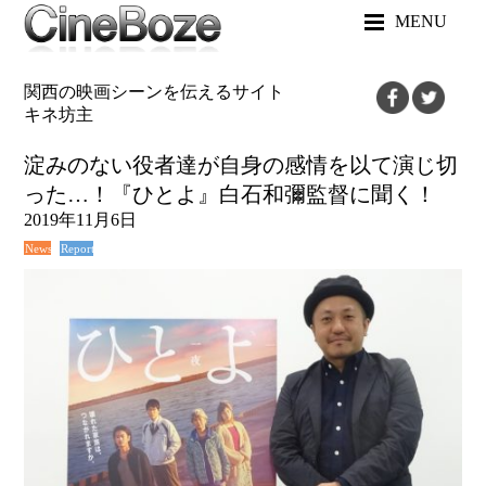
MENU
関西の映画シーンを伝えるサイト
キネ坊主
淀みのない役者達が自身の感情を以て演じ切
った…！『ひとよ』白石和彌監督に聞く！
2019年11月6日
News
Report