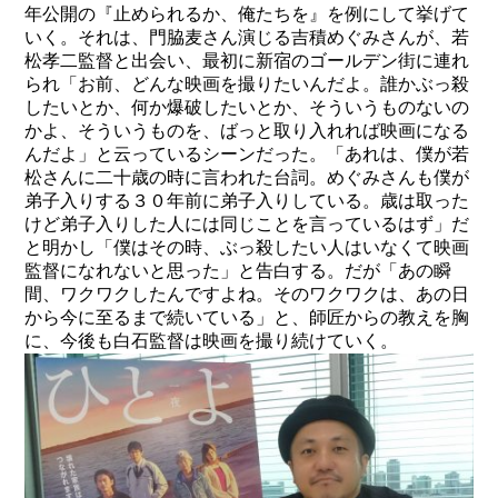
年公開の『止められるか、俺たちを』を例にして挙げて
いく。それは、門脇麦さん演じる吉積めぐみさんが、若
松孝二監督と出会い、最初に新宿のゴールデン街に連れ
られ「お前、どんな映画を撮りたいんだよ。誰かぶっ殺
したいとか、何か爆破したいとか、そういうものないの
かよ、そういう
ものを、
ばっと取り入れれば映画になる
んだよ」と云っているシーンだった。「あれは、僕が若
松さんに二十歳の時に言われた台詞。めぐみさんも僕が
弟子入りする３０年前に弟子入りしている。歳は取った
けど弟子入りした人
に
は同じことを言っているはず」だ
と明かし「僕はその時、ぶっ殺したい人はいなくて映画
監督になれないと思った」と告白する。だが「あの瞬
間、ワクワクしたんですよね。そのワクワクは、あの日
から今に至るまで続いている」と、師匠からの教えを胸
に、今後も白石監督は映画を撮り続けていく。