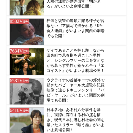
夫婦の運命が動き出す『朝が来
る』がいよいよ劇場公開！
8532
View
狂気と復讐の連鎖に陥る様子が容
赦ないゴア描写で描かれる『Kfc
食人連鎖』がいよいよ関西の劇場
でも公開！
7634
View
ゲイであることを押し殺しながら
田舎町で思春期を過ごした男性
と、シングルマザーの母を支えな
がら暮らす男性が惹かれ合う『エ
ゴイスト』がいよいよ劇場公開！
6581
View
ウクライナの首都キーウの郊外で
起きたバビ・ヤール大虐殺を記録
映像で辿るドキュメンタリー『バ
ビ・ヤール』がいよいよ関西の劇
場でも公開！
6416
View
日本各地にある村八分事件を基
に、実際に存在する村の掟を描
き、現代日本に潜む村社会の闇を
暴いたスリラー『嗤う蟲』がいよ
いよ劇場公開！