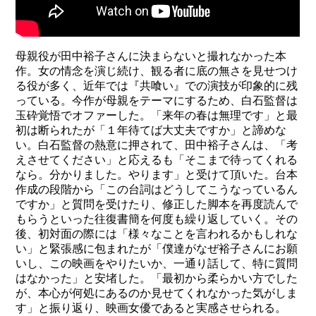
母親役
が
田中裕子さんに決まらないと撮れなかった本
作。女の情念を演じ続け、観る者に底の無さを見せつけ
る役が多く、近年では『共喰い』での演技が印象的に残
っている。今作が母親をテーマにするため、白石監督は
玉砕覚悟でオファーした。「来年の春は無理です」と最
初は断られたが「１年待てば大丈夫ですか」と諦めな
い。
白石監督の熱意に押されて、田中裕子さんは、
「考
えさせてください」と応えるも「そこまで待ってくれる
なら。分かりました。やります」と受けて頂いた。台本
作成の段階から「この台詞はどうしてこうなっているん
ですか」と
質問を受けたり
、
修正した脚本を再度読んで
もらうといった
往復書簡を何度も繰り返していく。その
後、初対面の際には「様々なことを言われるかもしれな
い」と緊張感に包まれたが「僕達がなぜ裕子さんにお願
いし、この映画をやりたいか、一通り話して、特に質問
はなかった」と安堵した。「最初から柔らかい方でした
が、本心が何処にあるのか見せてくれなかった
気がしま
す
」と振り返り、映画女優であると実感させられる。