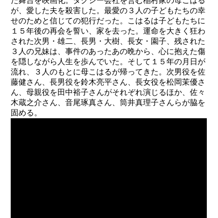
た舞台を映画化。タクシー会社を営む稲村家の母こはる
が、愛した夫を殺害した。最愛の３人の子どもたちの幸
せのためと信じての犯行だった。こはるは子どもたちに
１５年後の再会を誓い、家を去った。運命を大きく狂わ
された次男・雄二、長男・大樹、長女・園子、残された
３人の兄妹は、事件のあったあの晩から、心に抱えた傷
を隠しながら人生を歩んでいた。そして１５年の月日が
流れ、３人のもとに母こはるが帰ってきた。次男役を佐
藤健さん、長男役を鈴木亮平さん、長女役を松岡茉優さ
ん、母親役を田中裕子さんがそれぞれ演じるほか、佐々
木蔵之介さん、音尾琢真さん、筒井真理子さんらが脇を
固める。