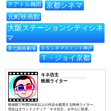
テアトル梅田
京都シネマ
元町映画館
大阪ステーションシティシネ
マ
ＯＳシネマズミント神戸
第七藝術劇場
Ｔ・ジョイ京都
キネ坊主
映画ライター
映画館で年間500本以上の作品を鑑賞する映画ライター。
現在はオウンドメディア「キネ坊主」を中心に執筆。