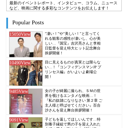
最新のイベントレポート、インタビュー、コラム、ニュース
など、映画に関する多彩なコンテンツをお伝えします！
Popular Posts
15050
View
”凄い！”や”美しい！”と言ってく
れる観客の感性が凄いし、心が美
しい…『国宝』吉沢亮さんと李相
日監督を迎え特大ヒット記念舞台
挨拶開催！
10490
View
目に見えるものが真実とは限らな
い…！『コンフィデンスマンJP プ
リンセス編』がいよいよ劇場公
開！
9485
View
女の子が綺麗に撮られ、ＳＭの世
界を覗けるエンタメな映画…！
『私の奴隷になりなさい 第２章 ご
主人様と呼ばせてください』百合
沙さんを迎え舞台挨拶開催！
9091
View
子どもを返してほしいんです…特
別養子縁組で男の子を迎え入れた