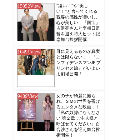
15052
View
”凄い！”や”美し
い！”と言ってくれる
観客の感性が凄いし、
心が美しい…『国宝』
吉沢亮さんと李相日監
督を迎え特大ヒット記
念舞台挨拶開催！
10491
View
目に見えるものが真実
とは限らない…！『コ
ンフィデンスマンJP プ
リンセス編』がいよい
よ劇場公開！
9489
View
女の子が綺麗に撮ら
れ、ＳＭの世界を覗け
るエンタメな映画…！
『私の奴隷になりなさ
い 第２章 ご主人様と
呼ばせてください』百
合沙さんを迎え舞台挨
拶開催！