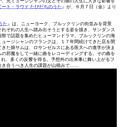
が、元ミュージシャンの父とその娘の人生に大きな影響を
ビート・ラウド たびだちのうた
』が、６月７日（金）より
うた
』は、ニューヨーク、ブルックリンの街並みを背景
それぞれの人生へ踏み出そうとする姿を描き、サンダンス
画祭で話題を集めたヒューマンドラマ。ブルックリンの海
ミュージシャンのフランクは、１７年間続けてきた店を閉
てきた娘サムは、ロサンゼルスにある医大への進学が決ま
ムの邪魔をして一緒に曲をレコーディングする。その曲を
拡散され、多くの反響を得る。予想外の出来事に舞い上がるフ
向き合うべき人生の課題が山積みで……