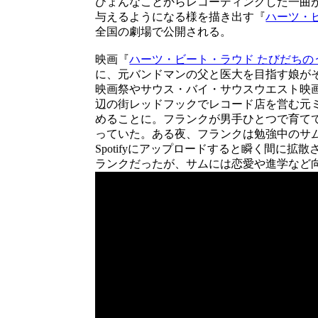
ひょんなことからレコーディングした一曲
与えるようになる様を描き出す『
ハーツ・
全国の劇場で公開される。
映画『
ハーツ・ビート・ラウド たびだちの
に、元バンドマンの父と医大を目指す娘が
映画祭やサウス・バイ・サウスウエスト映
辺の街レッドフックでレコード店を営む元
めることに。フランクが男手ひとつで育て
っていた。ある夜、フランクは勉強中のサ
Spotifyにアップロードすると瞬く間に
ランクだったが、サムには恋愛や進学など