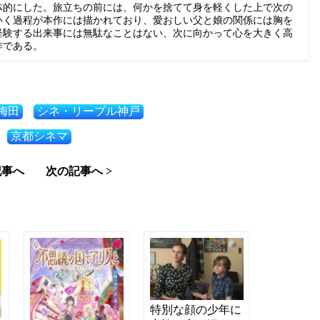
体的にした。旅立ちの前には、何かを捨てて身を軽くした上で次の
いく過程が本作には描かれており、愛おしい父と娘の関係には胸を
経験する出来事には無駄なことはない、次に向かって心を大きく高
作である。
梅田
シネ・リーブル神戸
京都シネマ
記事へ
次の記事へ >
特別な顔の少年に