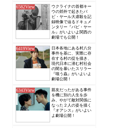
6582
View
ウクライナの首都キー
ウの郊外で起きたバ
ビ・ヤール大虐殺を記
録映像で辿るドキュメ
ンタリー『バビ・ヤー
ル』がいよいよ関西の
劇場でも公開！
6419
View
日本各地にある村八分
事件を基に、実際に存
在する村の掟を描き、
現代日本に潜む村社会
の闇を暴いたスリラー
『嗤う蟲』がいよいよ
劇場公開！
6343
View
親友だったがある事件
を機に別の人生を歩
み、やがて敵対関係に
なった２人の姿を描く
『オアシス』がいよい
よ劇場公開！