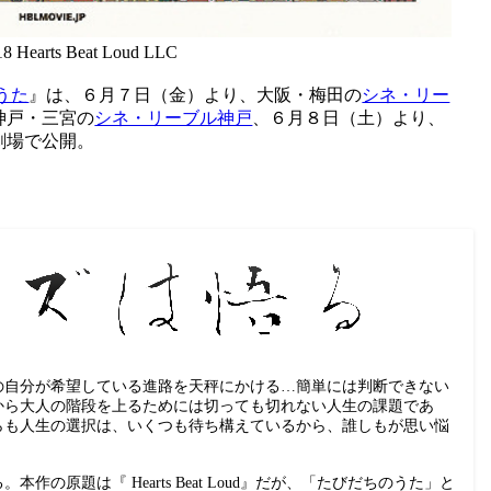
 Hearts Beat Loud LLC
うた
』は、６月７日（金）より、大阪・梅田の
シネ・リー
神戸・三宮の
シネ・リーブル神戸
、６月８日（土）より、
劇場で公開。
の自分が希望している進路を天秤にかける…簡単には判断できない
から大人の階段を上るためには切っても切れない人生の課題であ
らも人生の選択は、いくつも待ち構えているから、誰しもが思い悩
の原題は『 Hearts Beat Loud』だが、「たびだちのうた」と