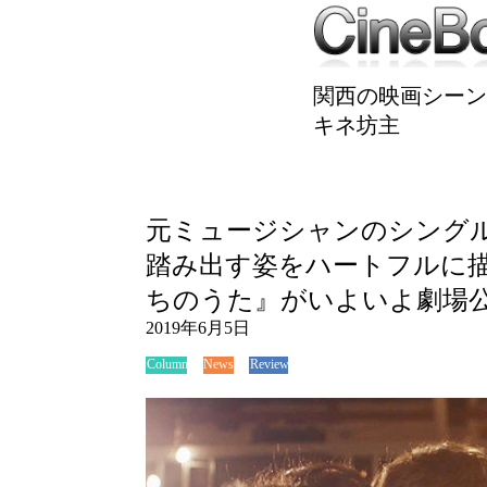
関西の映画シーン
キネ坊主
元ミュージシャンのシング
踏み出す姿をハートフルに描
ちのうた』がいよいよ劇場
2019年6月5日
News
Review
Column