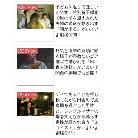
9091
View
子どもを返してほしい
んです…特別養子縁組
で男の子を迎え入れた
夫婦の運命が動き出す
『朝が来る』がいよい
よ劇場公開！
8533
View
狂気と復讐の連鎖に陥
る様子が容赦ないゴア
描写で描かれる『Kfc
食人連鎖』がいよいよ
関西の劇場でも公開！
7634
View
ゲイであることを押し
殺しながら田舎町で思
春期を過ごした男性
と、シングルマザーの
母を支えながら暮らす
男性が惹かれ合う『エ
ゴイスト』がいよいよ
劇場公開！