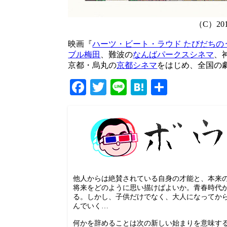
（C）2018
映画『
ハーツ・ビート・ラウド たびだちの
ブル梅田
、難波の
なんばパークスシネマ
、
京都・烏丸の
京都シネマ
をはじめ、全国の
Facebook
Twitter
Line
Hatena
共
有
他人からは絶賛されている自身の才能と、本来
将来をどのように思い描けばよいか。青春時代
る。しかし、子供だけでなく、大人になってか
んでいく…
何かを辞めることは次の新しい始まりを意味する。本作