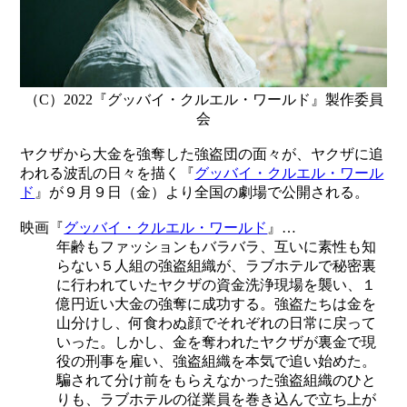
（C）2022『グッバイ・クルエル・ワールド』製作委員
会
ヤクザから大金を強奪した強盗団の面々が、ヤクザに追
われる波乱の日々を描く『
グッバイ・クルエル・ワール
ド
』が９月９日（金）より全国の劇場で公開される。
映画『
グッバイ・クルエル・ワールド
』…
年齢もファッションもバラバラ、互いに素性も知
らない５人組の強盗組織が、ラブホテルで秘密裏
に行われていたヤクザの資金洗浄現場を襲い、１
億円近い大金の強奪に成功する。強盗たちは金を
山分けし、何食わぬ顔でそれぞれの日常に戻って
いった。しかし、金を奪われたヤクザが裏金で現
役の刑事を雇い、強盗組織を本気で追い始めた。
騙されて分け前をもらえなかった強盗組織のひと
りも、ラブホテルの従業員を巻き込んで立ち上が