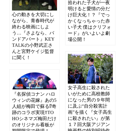
拾われた子犬が一夜
明けると愛情の分だ
心の動きを大切にし
け巨大化！？『でっ
ながら、青春時代が
かくなっちゃった赤
終わる映画にしよ
い子犬 僕はクリフォ
う…『さよなら、バ
ード』がいよいよ劇
ンドアパート』KEY
場公開！
TALKの小野武正さ
んと宮野ケイジ監督
に聞く！
女子高生に殺された
いがために高校教師
『名探偵コナン ハロ
になった男の９年間
ウィンの花嫁』あの5
に及ぶ“自分殺害計
人組が梅田で蘇る⁉奇
画”を描く『女子高生
跡のコラボ実現‼TO
に殺されたい』が第
HOシネマズ梅田だけ
１７回大阪アジアン
のオリジナル看板が
映画祭の特別招待作
期間限定で登場！