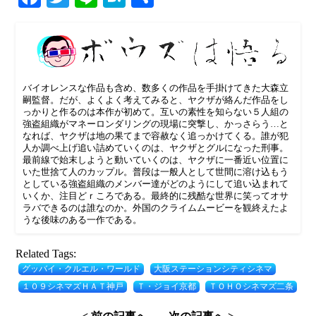
有
バイオレンスな作品も含め、数多くの作品を手掛けてきた大森立
嗣監督。だが、よくよく考えてみると、ヤクザが絡んだ作品をし
っかりと作るのは本作が初めて。互いの素性を知らない５人組の
強盗組織がマネーロンダリングの現場に突撃し、かっさらう…と
なれば、ヤクザは地の果てまで容赦なく追っかけてくる。誰が犯
人か調べ上げ追い詰めていくのは、ヤクザとグルになった刑事。
最前線で始末しようと動いていくのは、ヤクザに一番近い位置に
いた世捨て人のカップル。普段は一般人として世間に溶け込もう
としている強盗組織のメンバー達がどのようにして追い込まれて
いくか、注目どｒころである。最終的に残酷な世界に笑ってオサ
ラバできるのは誰なのか。外国のクライムムービーを観終えたよ
うな後味のある一作である。
Related Tags:
グッバイ・クルエル・ワールド
大阪ステーションシティシネマ
１０９シネマズＨＡＴ神戸
Ｔ・ジョイ京都
ＴＯＨＯシネマズ二条