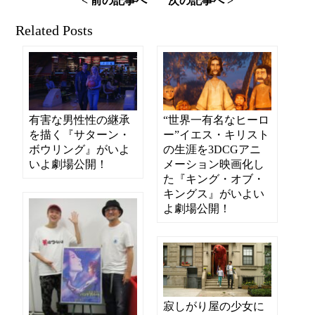
< 前の記事へ
次の記事へ >
Related Posts
有害な男性性の継承
“世界一有名なヒーロ
を描く『サターン・
ー”イエス・キリスト
ボウリング』がいよ
の生涯を3DCGアニ
いよ劇場公開！
メーション映画化し
た『キング・オブ・
キングス』がいよい
よ劇場公開！
寂しがり屋の少女に