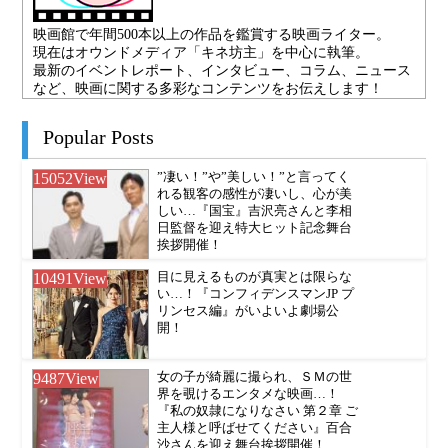
映画館で年間500本以上の作品を鑑賞する映画ライター。
現在はオウンドメディア「キネ坊主」を中心に執筆。
最新のイベントレポート、インタビュー、コラム、ニュース
など、映画に関する多彩なコンテンツをお伝えします！
Popular Posts
15052
View
”凄い！”や”美しい！”と言ってく
れる観客の感性が凄いし、心が美
しい…『国宝』吉沢亮さんと李相
日監督を迎え特大ヒット記念舞台
挨拶開催！
10491
View
目に見えるものが真実とは限らな
い…！『コンフィデンスマンJP プ
リンセス編』がいよいよ劇場公
開！
9487
View
女の子が綺麗に撮られ、ＳＭの世
界を覗けるエンタメな映画…！
『私の奴隷になりなさい 第２章 ご
主人様と呼ばせてください』百合
沙さんを迎え舞台挨拶開催！