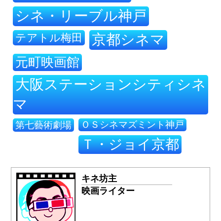
シネ・リーブル神戸
テアトル梅田
京都シネマ
元町映画館
大阪ステーションシティシネ
マ
ＯＳシネマズミント神戸
第七藝術劇場
Ｔ・ジョイ京都
キネ坊主
映画ライター