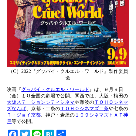
（C）2022『グッバイ・クルエル・ワールド』製作委員
会
映画『
グッバイ・クルエル・ワールド
』は、９月９日
（金）より全国の劇場で公開。関西では、大阪・梅田の
大阪ステーションシティシネマ
や難波の
ＴＯＨＯシネマ
ズなんば
、京都・二条の
ＴＯＨＯシネマズ二条
や七条の
Ｔ・ジョイ京都
、神戸・岩屋の
１０９シネマズＨＡＴ神
戸
等で公開。
Facebook
Twitter
Line
Hatena
共