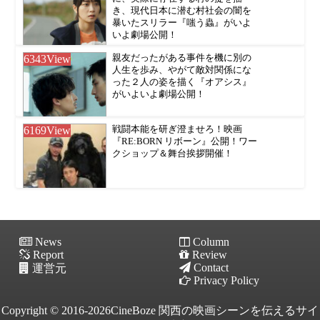
き、現代日本に潜む村社会の闇を
暴いたスリラー『嗤う蟲』がいよ
いよ劇場公開！
6343
View
親友だったがある事件を機に別の
人生を歩み、やがて敵対関係にな
った２人の姿を描く『オアシス』
がいよいよ劇場公開！
6169
View
戦闘本能を研ぎ澄ませろ！映画
『RE:BORN リボーン』公開！ワー
クショップ＆舞台挨拶開催！
News
Column
Report
Review
Contact
運営元
Privacy Policy
Copyright © 2016-2026CineBoze 関西の映画シーンを伝えるサイ