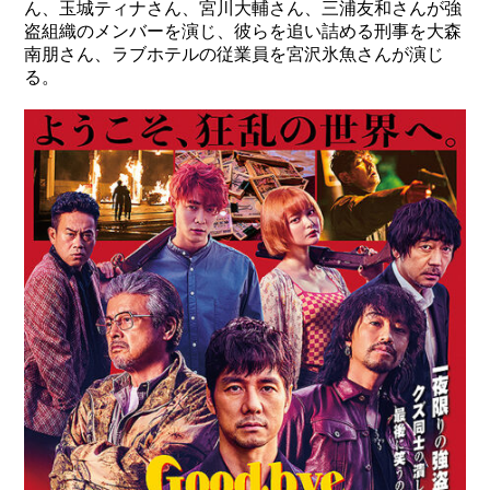
ん、玉城ティナさん、宮川大輔さん、三浦友和さんが強
盗組織のメンバーを演じ、彼らを追い詰める刑事を大森
南朋さん、ラブホテルの従業員を宮沢氷魚さんが演じ
る。