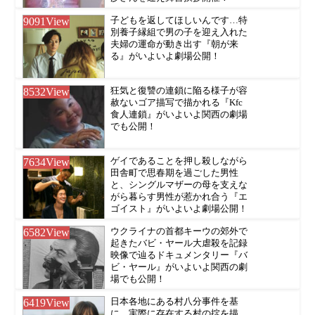
9091
View
子どもを返してほしいんです…特
別養子縁組で男の子を迎え入れた
夫婦の運命が動き出す『朝が来
る』がいよいよ劇場公開！
8532
View
狂気と復讐の連鎖に陥る様子が容
赦ないゴア描写で描かれる『Kfc
食人連鎖』がいよいよ関西の劇場
でも公開！
7634
View
ゲイであることを押し殺しながら
田舎町で思春期を過ごした男性
と、シングルマザーの母を支えな
がら暮らす男性が惹かれ合う『エ
ゴイスト』がいよいよ劇場公開！
6582
View
ウクライナの首都キーウの郊外で
起きたバビ・ヤール大虐殺を記録
映像で辿るドキュメンタリー『バ
ビ・ヤール』がいよいよ関西の劇
場でも公開！
6419
View
日本各地にある村八分事件を基
に、実際に存在する村の掟を描