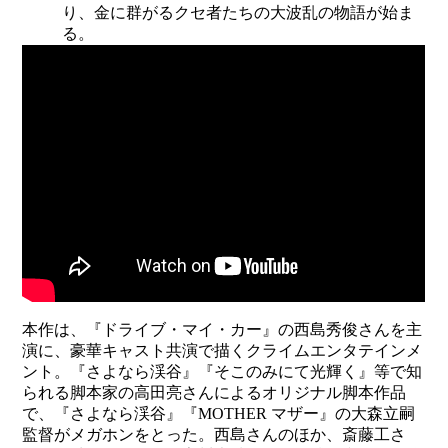
り、金に群がるクセ者たちの大波乱の物語が始ま
る。
本作は、『ドライブ・マイ・カー』の西島秀俊さんを主
演に、豪華キャスト共演で描くクライムエンタテインメ
ント。『さよなら渓谷』『そこのみにて光輝く』等で知
られる脚本家の高田亮さんによるオリジナル脚本作品
で、『さよなら渓谷』『MOTHER マザー』の大森立嗣
監督がメガホンをとった。西島さんのほか、斎藤工さ