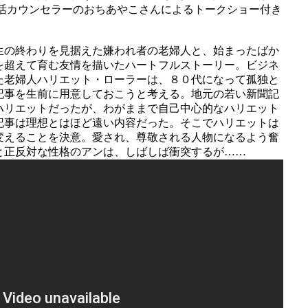
活カウンセラーのおちあやこさんによるトークショー付き
生の終わりを見据えた嫌われ者の老婦人と、始まったばか
を超えて育む友情を描いたハートフルストーリー。ビジネ
た老婦人ハリエット・ローラーは、８０代になって孤独と
記事を生前に用意しておこうと考える。地元の若い新聞記
ハリエットだったが、わがままで自己中心的なハリエット
記事は理想とはほど遠い内容だった。そこでハリエットは
変えることを決意。愛され、尊敬される人物になるよう奮
と正反対な性格のアンは、しばしば衝突するが……