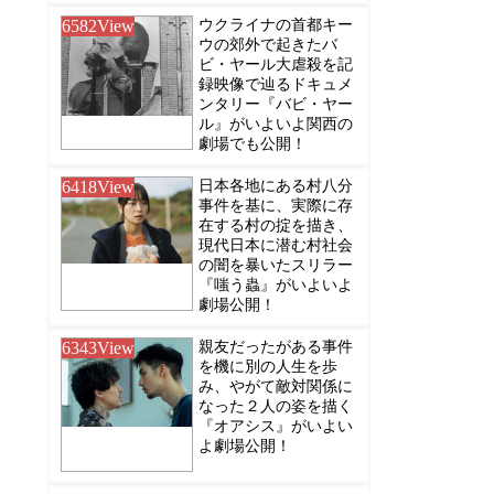
6582
View
ウクライナの首都キー
ウの郊外で起きたバ
ビ・ヤール大虐殺を記
録映像で辿るドキュメ
ンタリー『バビ・ヤー
ル』がいよいよ関西の
劇場でも公開！
6418
View
日本各地にある村八分
事件を基に、実際に存
在する村の掟を描き、
現代日本に潜む村社会
の闇を暴いたスリラー
『嗤う蟲』がいよいよ
劇場公開！
6343
View
親友だったがある事件
を機に別の人生を歩
み、やがて敵対関係に
なった２人の姿を描く
『オアシス』がいよい
よ劇場公開！