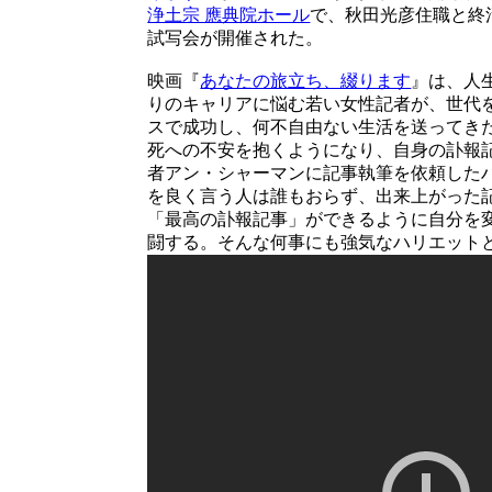
浄土宗 應典院ホール
で、秋田光彦住職と終
試写会が開催された。
映画『
あなたの旅立ち、綴ります
』は、人
りのキャリアに悩む若い女性記者が、世代
スで成功し、何不自由ない生活を送ってき
死への不安を抱くようになり、自身の訃報
者アン・シャーマンに記事執筆を依頼した
を良く言う人は誰もおらず、出来上がった
「最高の訃報記事」ができるように自分を
闘する。そんな何事にも強気なハリエット