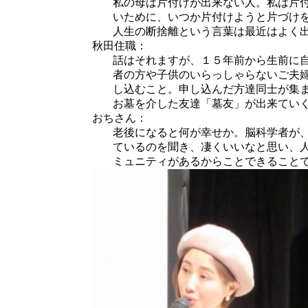
私の母は片付けが出来ない人。私は片
いために、いつか片付けようと片づけ
人生の断捨離という言葉は最近はよく
秋田住職：
話はそれますが、１５年前から生前に
者の方や子供のいらっしゃらないご夫
し込むこと。申し込んだ方達同士が集
お墓を介した友達「墓友」が出来てい
おちさん：
老後になると何が幸せか。脳科学者が
ているのを聞き、凄くいいなと思い、
ミュニティがあるからことできること