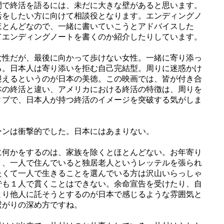
間で終活を語るには、未だに大きな壁があると思います。
活をしたい方に向けて相談役となります。エンディングノ
ほとんどなので、一緒に書いていこうとアドバイスした
てエンディングノートを書くのか紹介したりしています。
女性だが、最後に向かって歩けない女性。一緒に寄り添っ
る。日本人は寄り添いを拒む自己完結型。周りに迷惑かけ
迎えるというのが日本の美徳。この映画では、皆が付き合
本の終活と違い、アメリカにおける終活の特徴は、周りを
ィブで、日本人が持つ終活のイメージを突破する気がしま
ーンは衝撃的でした。日本にはあまりない。
に何かをするのは、家族を除くとほとんどない。お年寄り
り、一人で住んでいると独居老人というレッテルを張られ
たくて一人で生きることを選んでいる方は沢山いらっしゃ
でも１人で貫くことはできない。余命宣告を受けたり、自
より他人に託そうとするのが日本で感じるような雰囲気と
繋がりの深め方ですね。