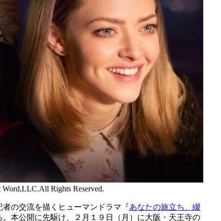
t Word,LLC.All Rights Reserved.
記者の交流を描くヒューマンドラマ『
あなたの旅立ち、綴
る。本公開に先駆け、２月１９日（月）に大阪・天王寺の