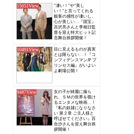
15051
View
”凄い！”や”美し
い！”と言ってくれる
観客の感性が凄いし、
心が美しい…『国宝』
吉沢亮さんと李相日監
督を迎え特大ヒット記
念舞台挨拶開催！
10491
View
目に見えるものが真実
とは限らない…！『コ
ンフィデンスマンJP プ
リンセス編』がいよい
よ劇場公開！
9487
View
女の子が綺麗に撮ら
れ、ＳＭの世界を覗け
るエンタメな映画…！
『私の奴隷になりなさ
い 第２章 ご主人様と
呼ばせてください』百
合沙さんを迎え舞台挨
拶開催！