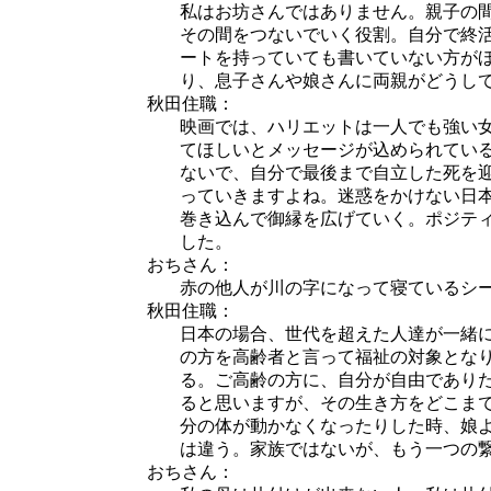
私はお坊さんではありません。親子の
その間をつないでいく役割。自分で終
ートを持っていても書いていない方が
り、息子さんや娘さんに両親がどうし
秋田住職：
映画では、ハリエットは一人でも強い
てほしいとメッセージが込められてい
ないで、自分で最後まで自立した死を
っていきますよね。迷惑をかけない日
巻き込んで御縁を広げていく。ポジテ
した。
おちさん：
赤の他人が川の字になって寝ているシ
秋田住職：
日本の場合、世代を超えた人達が一緒
の方を高齢者と言って福祉の対象とな
る。ご高齢の方に、自分が自由であり
ると思いますが、その生き方をどこま
分の体が動かなくなったりした時、娘
は違う。家族ではないが、もう一つの
おちさん：