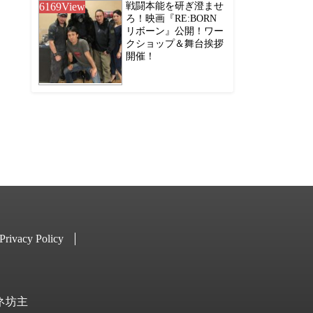
6169
View
戦闘本能を研ぎ澄ませ
ろ！映画『RE:BORN
リボーン』公開！ワー
クショップ＆舞台挨拶
開催！
Privacy Policy
キネ坊主