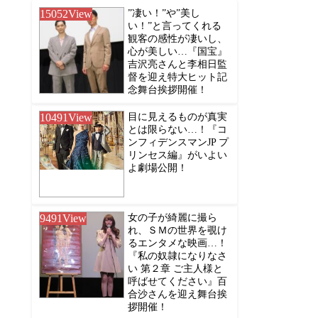
15052
View
”凄い！”や”美し
い！”と言ってくれる
観客の感性が凄いし、
心が美しい…『国宝』
吉沢亮さんと李相日監
督を迎え特大ヒット記
念舞台挨拶開催！
10491
View
目に見えるものが真実
とは限らない…！『コ
ンフィデンスマンJP プ
リンセス編』がいよい
よ劇場公開！
9491
View
女の子が綺麗に撮ら
れ、ＳＭの世界を覗け
るエンタメな映画…！
『私の奴隷になりなさ
い 第２章 ご主人様と
呼ばせてください』百
合沙さんを迎え舞台挨
拶開催！