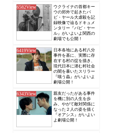
6582
View
ウクライナの首都キー
ウの郊外で起きたバ
ビ・ヤール大虐殺を記
録映像で辿るドキュメ
ンタリー『バビ・ヤー
ル』がいよいよ関西の
劇場でも公開！
6419
View
日本各地にある村八分
事件を基に、実際に存
在する村の掟を描き、
現代日本に潜む村社会
の闇を暴いたスリラー
『嗤う蟲』がいよいよ
劇場公開！
6343
View
親友だったがある事件
を機に別の人生を歩
み、やがて敵対関係に
なった２人の姿を描く
『オアシス』がいよい
よ劇場公開！