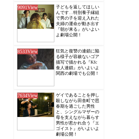
9091
View
子どもを返してほしい
んです…特別養子縁組
で男の子を迎え入れた
夫婦の運命が動き出す
『朝が来る』がいよい
よ劇場公開！
8533
View
狂気と復讐の連鎖に陥
る様子が容赦ないゴア
描写で描かれる『Kfc
食人連鎖』がいよいよ
関西の劇場でも公開！
7634
View
ゲイであることを押し
殺しながら田舎町で思
春期を過ごした男性
と、シングルマザーの
母を支えながら暮らす
男性が惹かれ合う『エ
ゴイスト』がいよいよ
劇場公開！