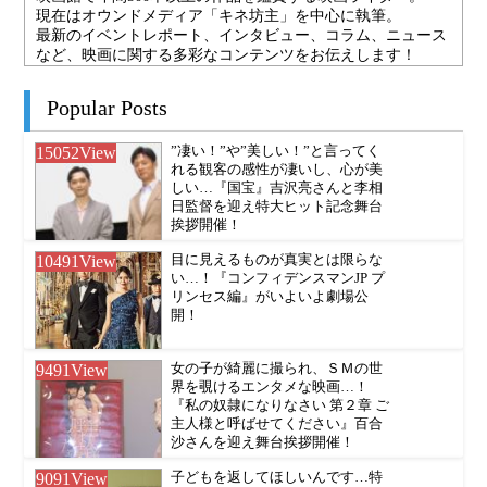
現在はオウンドメディア「キネ坊主」を中心に執筆。
最新のイベントレポート、インタビュー、コラム、ニュース
など、映画に関する多彩なコンテンツをお伝えします！
Popular Posts
15052
View
”凄い！”や”美しい！”と言ってく
れる観客の感性が凄いし、心が美
しい…『国宝』吉沢亮さんと李相
日監督を迎え特大ヒット記念舞台
挨拶開催！
10491
View
目に見えるものが真実とは限らな
い…！『コンフィデンスマンJP プ
リンセス編』がいよいよ劇場公
開！
9491
View
女の子が綺麗に撮られ、ＳＭの世
界を覗けるエンタメな映画…！
『私の奴隷になりなさい 第２章 ご
主人様と呼ばせてください』百合
沙さんを迎え舞台挨拶開催！
9091
View
子どもを返してほしいんです…特