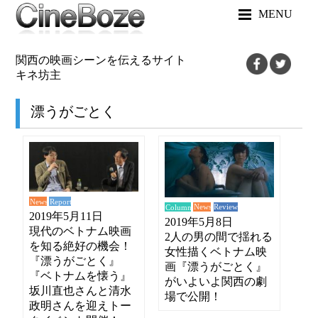
MENU
関西の映画シーンを伝えるサイト
キネ坊主
漂うがごとく
News
Report
News
Review
Column
2019年5月11日
2019年5月8日
現代のベトナム映画
2人の男の間で揺れる
を知る絶好の機会！
女性描くベトナム映
『漂うがごとく』
画『漂うがごとく』
『ベトナムを懐う』
がいよいよ関西の劇
坂川直也さんと清水
場で公開！
政明さんを迎えトー