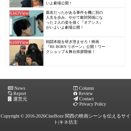
いよ劇場公開！
6343
View
親友だったがある事件を機に別の
人生を歩み、やがて敵対関係にな
った２人の姿を描く『オアシス』
がいよいよ劇場公開！
6169
View
戦闘本能を研ぎ澄ませろ！映画
『RE:BORN リボーン』公開！ワー
クショップ＆舞台挨拶開催！
News
Column
Report
Review
Contact
運営元
Privacy Policy
Copyright © 2016-2026CineBoze 関西の映画シーンを伝えるサイ
ト|キネ坊主