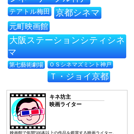
テアトル梅田
京都シネマ
元町映画館
大阪ステーションシティシネ
マ
ＯＳシネマズミント神戸
第七藝術劇場
Ｔ・ジョイ京都
キネ坊主
映画ライター
映画館で年間500本以上の作品を鑑賞する映画ライター。