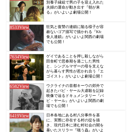
別養子縁組で男の子を迎え入れた
夫婦の運命が動き出す『朝が来
る』がいよいよ劇場公開！
8533
View
狂気と復讐の連鎖に陥る様子が容
赦ないゴア描写で描かれる『Kfc
食人連鎖』がいよいよ関西の劇場
でも公開！
7634
View
ゲイであることを押し殺しながら
田舎町で思春期を過ごした男性
と、シングルマザーの母を支えな
がら暮らす男性が惹かれ合う『エ
ゴイスト』がいよいよ劇場公開！
6582
View
ウクライナの首都キーウの郊外で
起きたバビ・ヤール大虐殺を記録
映像で辿るドキュメンタリー『バ
ビ・ヤール』がいよいよ関西の劇
場でも公開！
6419
View
日本各地にある村八分事件を基
に、実際に存在する村の掟を描
き、現代日本に潜む村社会の闇を
暴いたスリラー『嗤う蟲』がいよ